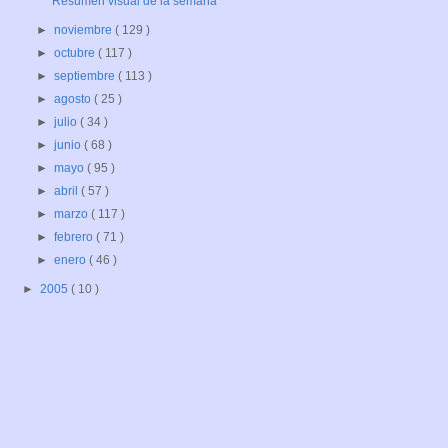
Resumen visual de la semana
►
noviembre
( 129 )
►
octubre
( 117 )
►
septiembre
( 113 )
►
agosto
( 25 )
►
julio
( 34 )
►
junio
( 68 )
►
mayo
( 95 )
►
abril
( 57 )
►
marzo
( 117 )
►
febrero
( 71 )
►
enero
( 46 )
►
2005
( 10 )