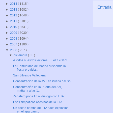
►
2014
( 1415 )
Entrada 
►
2013
( 1682 )
►
2012
( 1648 )
►
2011
( 3181 )
►
2010
( 3531 )
►
2009
( 3030 )
►
2008
( 1694 )
►
2007
( 1100 )
▼
2006
( 957 )
▼
diciembre
( 85 )
A todos nuestros lectores... ¡Feliz 2007!
La Comunidad de Madrid suspende la
fiesta prevista...
San Silvestre Vallecana
Concentración de la AVT en Puerta del Sol
Concentración en la Puerta del Sol,
mañana a las 1...
Zapatero pone fin al diálogo con ETA
Esos simpaticos asesinos de la ETA
Un coche bomba de ETA hace explosión
en el aparcam...