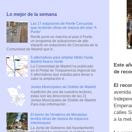
Lo mejor de la semana
Las 17 estaciones de Renfe Cercanías
que recibirán obras de mejora del plan 'A
Punto'
Renfe pone en marcha el plan A Punto ,
un programa de actuaciones de alto
impacto en estaciones de Cercanías de la
Comunidad de Madrid que b...
5 alternativas para ampliar Metro hasta
Madrid Nuevo Norte
Este añ
La Comunidad de Madrid ha publicado
en el Portal de Trasparencia regional las
de reco
5 alternativas que estudia para llevar a
cabo la ampliación d...
El reco
Juntas Municipales de Distrito de Madrid
avenida 
A petición de uno de nuestros lectores,
estas son las direcciones de las 21
Independ
Juntas Municipales de Distrito de Madrid .
Para más información ...
Emperado
calles S
El barrio de Vinateros de Moratalaz
a la met
tendrá obras de mejora de espacios
interbloques
La Junta de Gobierno del Ayuntamiento
de Madrid ha aprobado el contrato para