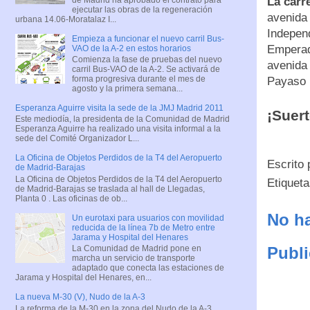
La carre
ejecutar las obras de la regeneración
avenida 
urbana 14.06-Moratalaz I...
Independ
Empieza a funcionar el nuevo carril Bus-
Emperado
VAO de la A-2 en estos horarios
Comienza la fase de pruebas del nuevo
avenida 
carril Bus-VAO de la A-2. Se activará de
forma progresiva durante el mes de
Payaso F
agosto y la primera semana...
Esperanza Aguirre visita la sede de la JMJ Madrid 2011
¡Suert
Este mediodía, la presidenta de la Comunidad de Madrid
Esperanza Aguirre ha realizado una visita informal a la
sede del Comité Organizador L...
La Oficina de Objetos Perdidos de la T4 del Aeropuerto
Escrito
de Madrid-Barajas
La Oficina de Objetos Perdidos de la T4 del Aeropuerto
Etiquet
de Madrid-Barajas se traslada al hall de Llegadas,
Planta 0 . Las oficinas de ob...
No ha
Un eurotaxi para usuarios con movilidad
reducida de la línea 7b de Metro entre
Jarama y Hospital del Henares
Publi
La Comunidad de Madrid pone en
marcha un servicio de transporte
adaptado que conecta las estaciones de
Jarama y Hospital del Henares, en...
La nueva M-30 (V), Nudo de la A-3
La reforma de la M-30 en la zona del Nudo de la A-3