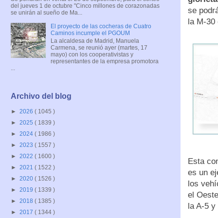
del jueves 1 de octubre "Cinco millones de corazonadas
se podrá
se unirán al sueño de Ma...
la M-30 
El proyecto de las cocheras de Cuatro
Caminos incumple el PGOUM
La alcaldesa de Madrid, Manuela
Carmena, se reunió ayer (martes, 17
mayo) con los cooperativistas y
representantes de la empresa promotora
...
Archivo del blog
►
2026
( 1045 )
►
2025
( 1839 )
►
2024
( 1986 )
►
2023
( 1557 )
►
2022
( 1600 )
Esta con
►
2021
( 1522 )
es un ej
►
2020
( 1526 )
los vehí
►
2019
( 1339 )
el Oest
►
2018
( 1385 )
la A-5 
►
2017
( 1344 )