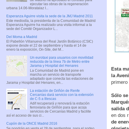
ejecutar las obras de la regeneración
urbana 14.06-Moratalaz I...
Esperanza Aguirre visita la sede de la JMJ Madrid 2011
Este mediodía, la presidenta de la Comunidad de Madrid
Esperanza Aguirre ha realizado una visita informal a la
sede del Comité Organizador L...
Del Moma a Madrid
El Pabellón Villanueva del Real Jardín Botánico (CSIC)
expone desde el 22 de septiembre y hasta el 14 de
enero la exposición, On-Site, del M...
Un eurotaxi para usuarios con movilidad
reducida de la línea 7b de Metro entre
Jarama y Hospital del Henares
Esta ma
La Comunidad de Madrid pone en
marcha un servicio de transporte
la Aven
adaptado que conecta las estaciones de
primero 
Jarama y Hospital del Henares, en...
La estación de Griñón de Renfe
Cercanías dará servicio con la extensión
Sólo se
de C-5 a Illescas
Marqués
Adif recuperará y renovará la estación
ferroviaria de Griñón para que acoja
salida 
servicios de Cercanías Madrid y facilite
en dos r
así el acceso de sus ci...
de ener
Cupón de la ONCE Madrid 2016
gloriet
Se pondrán en venta el 28 de septiembre, para el sorteo