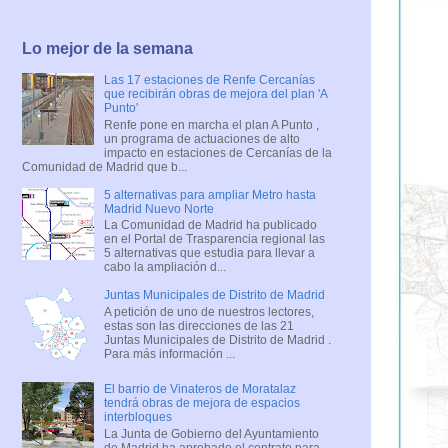
Lo mejor de la semana
Las 17 estaciones de Renfe Cercanías
que recibirán obras de mejora del plan 'A
Punto'
Renfe pone en marcha el plan A Punto ,
un programa de actuaciones de alto
impacto en estaciones de Cercanías de la
Comunidad de Madrid que b...
5 alternativas para ampliar Metro hasta
Madrid Nuevo Norte
La Comunidad de Madrid ha publicado
en el Portal de Trasparencia regional las
5 alternativas que estudia para llevar a
cabo la ampliación d...
Juntas Municipales de Distrito de Madrid
A petición de uno de nuestros lectores,
estas son las direcciones de las 21
Juntas Municipales de Distrito de Madrid .
Para más información ...
El barrio de Vinateros de Moratalaz
tendrá obras de mejora de espacios
interbloques
La Junta de Gobierno del Ayuntamiento
de Madrid ha aprobado el contrato para