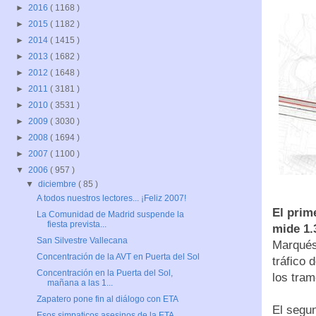
►
2016
( 1168 )
►
2015
( 1182 )
►
2014
( 1415 )
►
2013
( 1682 )
►
2012
( 1648 )
►
2011
( 3181 )
►
2010
( 3531 )
►
2009
( 3030 )
►
2008
( 1694 )
►
2007
( 1100 )
▼
2006
( 957 )
▼
diciembre
( 85 )
A todos nuestros lectores... ¡Feliz 2007!
El prim
La Comunidad de Madrid suspende la
fiesta prevista...
mide 1.
San Silvestre Vallecana
Marqués
Concentración de la AVT en Puerta del Sol
tráfico 
Concentración en la Puerta del Sol,
los tram
mañana a las 1...
Zapatero pone fin al diálogo con ETA
El segu
Esos simpaticos asesinos de la ETA