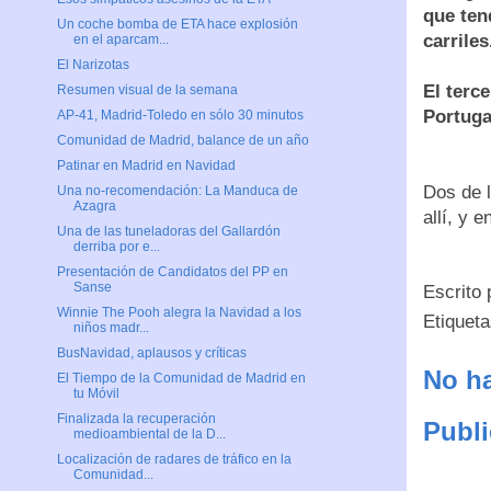
que ten
Un coche bomba de ETA hace explosión
carriles
en el aparcam...
El Narizotas
El terc
Resumen visual de la semana
Portuga
AP-41, Madrid-Toledo en sólo 30 minutos
Comunidad de Madrid, balance de un año
Patinar en Madrid en Navidad
Dos de 
Una no-recomendación: La Manduca de
Azagra
allí, y 
Una de las tuneladoras del Gallardón
derriba por e...
Presentación de Candidatos del PP en
Sanse
Escrito
Winnie The Pooh alegra la Navidad a los
Etiquet
niños madr...
BusNavidad, aplausos y críticas
No ha
El Tiempo de la Comunidad de Madrid en
tu Móvil
Finalizada la recuperación
Publi
medioambiental de la D...
Localización de radares de tráfico en la
Comunidad...