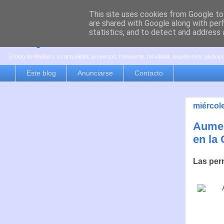
This site uses cookies from Google to 
are shared with Google along with per
es por madrid
statistics, and to detect and address 
El blog de Madrid y su actualidad, proyectos, transporte, movilidad, arquitectura, partici
Este blog
Anunciarse
Contacto
miércol
Aumen
en la
Las per