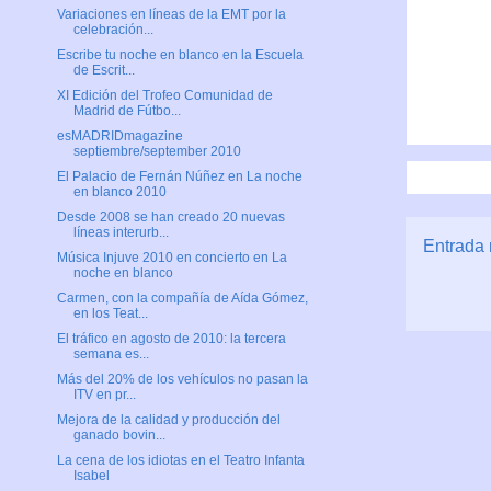
Variaciones en líneas de la EMT por la
celebración...
Escribe tu noche en blanco en la Escuela
de Escrit...
XI Edición del Trofeo Comunidad de
Madrid de Fútbo...
esMADRIDmagazine
septiembre/september 2010
El Palacio de Fernán Núñez en La noche
en blanco 2010
Desde 2008 se han creado 20 nuevas
líneas interurb...
Entrada 
Música Injuve 2010 en concierto en La
noche en blanco
Carmen, con la compañía de Aída Gómez,
en los Teat...
El tráfico en agosto de 2010: la tercera
semana es...
Más del 20% de los vehículos no pasan la
ITV en pr...
Mejora de la calidad y producción del
ganado bovin...
La cena de los idiotas en el Teatro Infanta
Isabel