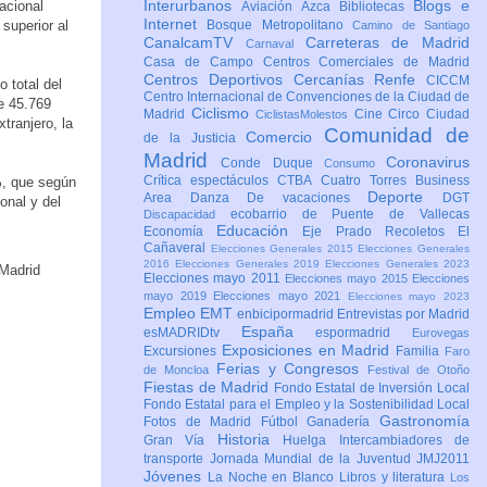
Interurbanos
Blogs e
acional
Aviación
Azca
Bibliotecas
Internet
superior al
Bosque Metropolitano
Camino de Santiago
CanalcamTV
Carreteras de Madrid
Carnaval
Casa de Campo
Centros Comerciales de Madrid
Centros Deportivos
Cercanías Renfe
CICCM
 total del
Centro Internacional de Convenciones de la Ciudad de
e 45.769
Ciclismo
Madrid
Cine
Circo
Ciudad
CiclistasMolestos
tranjero, la
Comunidad de
Comercio
de la Justicia
Madrid
Coronavirus
Conde Duque
Consumo
Crítica espectáculos
CTBA Cuatro Torres Business
%, que según
Deporte
Area
Danza
De vacaciones
DGT
onal y del
ecobarrio de Puente de Vallecas
Discapacidad
Educación
Economía
Eje Prado Recoletos
El
Cañaveral
Elecciones Generales 2015
Elecciones Generales
2016
Elecciones Generales 2019
Elecciones Generales 2023
Elecciones mayo 2011
Elecciones mayo 2015
Elecciones
mayo 2019
Elecciones mayo 2021
Elecciones mayo 2023
Empleo
EMT
enbicipormadrid
Entrevistas por Madrid
España
esMADRIDtv
espormadrid
Eurovegas
Exposiciones en Madrid
Excursiones
Familia
Faro
Ferias y Congresos
de Moncloa
Festival de Otoño
Fiestas de Madrid
Fondo Estatal de Inversión Local
Fondo Estatal para el Empleo y la Sostenibilidad Local
Gastronomía
Fotos de Madrid
Fútbol
Ganadería
Historia
Gran Vía
Huelga
Intercambiadores de
transporte
Jornada Mundial de la Juventud JMJ2011
Jóvenes
La Noche en Blanco
Libros y literatura
Los