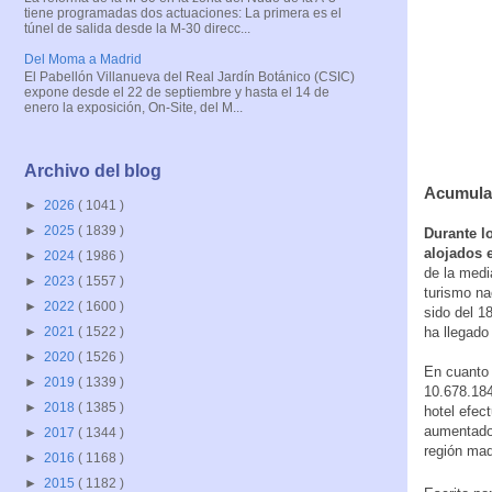
tiene programadas dos actuaciones: La primera es el
túnel de salida desde la M-30 direcc...
Del Moma a Madrid
El Pabellón Villanueva del Real Jardín Botánico (CSIC)
expone desde el 22 de septiembre y hasta el 14 de
enero la exposición, On-Site, del M...
Archivo del blog
Acumula
►
2026
( 1041 )
►
2025
( 1839 )
Durante l
alojados 
►
2024
( 1986 )
de la medi
►
2023
( 1557 )
turismo na
►
2022
( 1600 )
sido del 1
ha llegado
►
2021
( 1522 )
►
2020
( 1526 )
En cuanto 
►
2019
( 1339 )
10.678.184
►
2018
( 1385 )
hotel efec
aumentado 
►
2017
( 1344 )
región mad
►
2016
( 1168 )
►
2015
( 1182 )