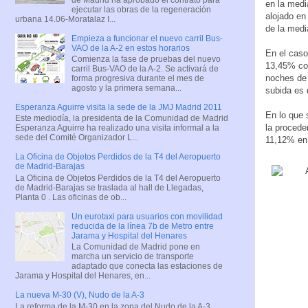
en la medi
ejecutar las obras de la regeneración
alojado en
urbana 14.06-Moratalaz I...
de la medi
Empieza a funcionar el nuevo carril Bus-
VAO de la A-2 en estos horarios
En el caso
Comienza la fase de pruebas del nuevo
13,45% con
carril Bus-VAO de la A-2. Se activará de
noches de 
forma progresiva durante el mes de
agosto y la primera semana...
subida es 
Esperanza Aguirre visita la sede de la JMJ Madrid 2011
En lo que 
Este mediodía, la presidenta de la Comunidad de Madrid
la procede
Esperanza Aguirre ha realizado una visita informal a la
sede del Comité Organizador L...
11,12% en 
La Oficina de Objetos Perdidos de la T4 del Aeropuerto
de Madrid-Barajas
La Oficina de Objetos Perdidos de la T4 del Aeropuerto
de Madrid-Barajas se traslada al hall de Llegadas,
Planta 0 . Las oficinas de ob...
Un eurotaxi para usuarios con movilidad
reducida de la línea 7b de Metro entre
Jarama y Hospital del Henares
La Comunidad de Madrid pone en
marcha un servicio de transporte
adaptado que conecta las estaciones de
Jarama y Hospital del Henares, en...
La nueva M-30 (V), Nudo de la A-3
La reforma de la M-30 en la zona del Nudo de la A-3