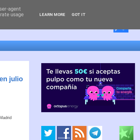
user-agent
erate usage
LEARN MORE
GOT IT
n julio