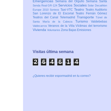
Emergencias
Semana del Orgullo
Semana Santa
Servicios Sociales
Senda Real GR-124
Solar Decathlon
Teatro
Taxi-VTC
Teatro Auditorio
Europe 2010
Sorteos
San Lorenzo de El Escorial
Teatro Fernán Gómez
Transporte
Teatros del Canal
Telemadrid
Túnel de
Turismo
Valdebebas
Santa María de la Cabeza
Veranos de la Villa
Víctimas del terrorismo
Valdecarros
Vivienda
Zona Bajas Emisiones
Voluntarios
Visitas última semana
2
6
4
6
1
4
¿Quieres recibir espormadrid en tu correo?