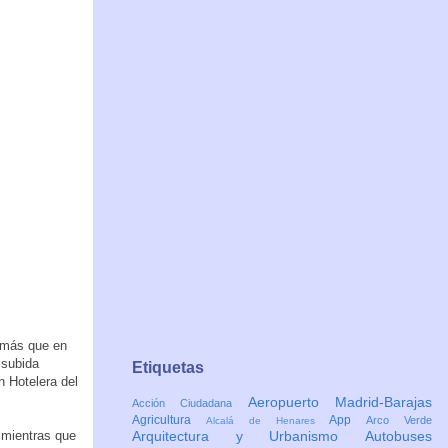
 más que en
 subida
Etiquetas
 Hotelera del
Aeropuerto Madrid-Barajas
Acción Ciudadana
Agricultura
App
Arco Verde
Alcalá de Henares
 mientras que
Arquitectura y Urbanismo
Autobuses