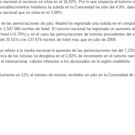
a nacional el ascenso se sitúa en el 16,02%. Por lo que respecta al turismo n
 establecimientos hoteleros la subida en la Comunidad ha sido del 4,9%, dato 
a nacional que se sitúa en el 3,08%.
 de las pernoctaciones de julio, Madrid ha registrado una subida en el cómputo
 1.547.060 noches de hotel. El turismo nacional ha registrado un aumento d
hotel (+6,78%) y en el caso las pernoctaciones de turistas procedentes del ex
del 20,01% con 137.674 noches de hotel más que en julio de 2009.
se refiere a la media nacional el aumento de las pernoctaciones fue del 7,23
ncia de los turistas se desglosa en el 1,82% de incremento en el turismo naci
el internacional, valores inferiores a los alcanzados en la región madrileña.