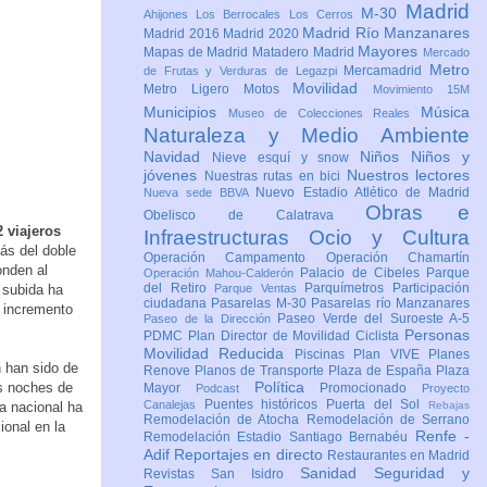
Madrid
M-30
Ahijones
Los Berrocales
Los Cerros
Madrid Río Manzanares
Madrid 2016
Madrid 2020
Mayores
Mapas de Madrid
Matadero Madrid
Mercado
Metro
Mercamadrid
de Frutas y Verduras de Legazpi
Movilidad
Metro Ligero
Motos
Movimiento 15M
Municipios
Música
Museo de Colecciones Reales
Naturaleza y Medio Ambiente
Navidad
Niños
Niños y
Nieve esquí y snow
jóvenes
Nuestros lectores
Nuestras rutas en bici
Nuevo Estadio Atlético de Madrid
Nueva sede BBVA
Obras e
Obelisco de Calatrava
 viajeros
Infraestructuras
Ocio y Cultura
s del doble
Operación Campamento
Operación Chamartín
onden al
Palacio de Cibeles
Parque
Operación Mahou-Calderón
del Retiro
Parquímetros
Participación
a subida ha
Parque Ventas
ciudadana
Pasarelas M-30
Pasarelas río Manzanares
l incremento
Paseo Verde del Suroeste A-5
Paseo de la Dirección
Personas
PDMC Plan Director de Movilidad Ciclista
Movilidad Reducida
Piscinas
Plan VIVE
Planes
n han sido de
Renove
Planos de Transporte
Plaza de España
Plaza
Política
as noches de
Mayor
Promocionado
Podcast
Proyecto
Puentes históricos
Puerta del Sol
Canalejas
a nacional ha
Rebajas
Remodelación de Atocha
Remodelación de Serrano
onal en la
Renfe -
Remodelación Estadio Santiago Bernabéu
Adif
Reportajes en directo
Restaurantes en Madrid
Sanidad
Seguridad y
Revistas
San Isidro