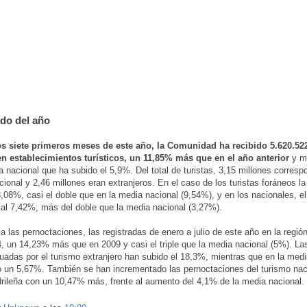
do del año
os siete primeros meses de este año, la Comunidad ha recibido 5.620.522
en establecimientos turísticos, un 11,85% más que en el año anterior
y má
a nacional que ha subido el 5,9%. Del total de turistas, 3,15 millones corresp
cional y 2,46 millones eran extranjeros. En el caso de los turistas foráneos l
8,08%, casi el doble que en la media nacional (9,54%), y en los nacionales, e
 al 7,42%, más del doble que la media nacional (3,27%).
a las pernoctaciones, las registradas de enero a julio de este año en la regió
, un 14,23% más que en 2009 y casi el triple que la media nacional (5%). L
tuadas por el turismo extranjero han subido el 18,3%, mientras que en la medi
un 5,67%. También se han incrementado las pernoctaciones del turismo naci
rileña con un 10,47% más, frente al aumento del 4,1% de la media nacional.