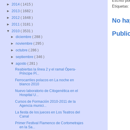
Escrito po
►
2014
( 1415 )
Etiquetas
►
2013
( 1682 )
►
2012
( 1648 )
No ha
►
2011
( 3181 )
▼
2010
( 3531 )
Publi
►
diciembre
( 288 )
►
noviembre
( 295 )
►
octubre
( 286 )
►
septiembre
( 346 )
▼
agosto
( 281 )
Reabiertas la línea 2 y el ramal Ópera-
Príncipe Pí...
Ferrocarriles polacos en La noche en
blanco 2010
Nuevo laboratorio de Citogenética en el
Hospital U...
Cursos de Formación 2010-2011 de la
Agencia munici...
La fiesta de los jueces en Los Teatros del
Canal
Primer Festival Flamenco de Cortometrajes
en la Sa...