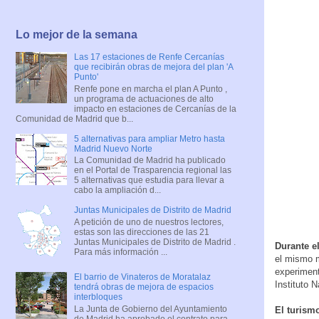
Lo mejor de la semana
Las 17 estaciones de Renfe Cercanías
que recibirán obras de mejora del plan 'A
Punto'
Renfe pone en marcha el plan A Punto ,
un programa de actuaciones de alto
impacto en estaciones de Cercanías de la
Comunidad de Madrid que b...
5 alternativas para ampliar Metro hasta
Madrid Nuevo Norte
La Comunidad de Madrid ha publicado
en el Portal de Trasparencia regional las
5 alternativas que estudia para llevar a
cabo la ampliación d...
Juntas Municipales de Distrito de Madrid
A petición de uno de nuestros lectores,
estas son las direcciones de las 21
Juntas Municipales de Distrito de Madrid .
Durante e
Para más información ...
el mismo m
experiment
El barrio de Vinateros de Moratalaz
Instituto 
tendrá obras de mejora de espacios
interbloques
La Junta de Gobierno del Ayuntamiento
El turism
de Madrid ha aprobado el contrato para