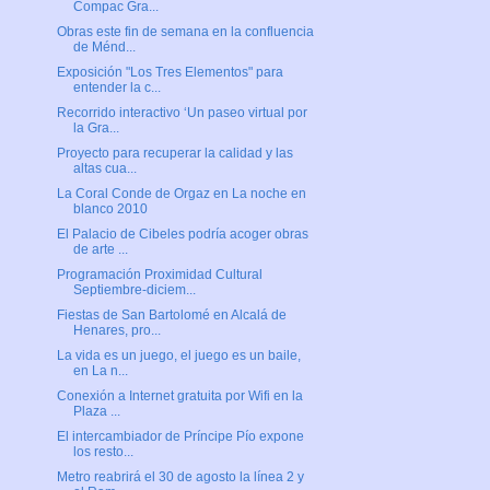
Compac Gra...
Obras este fin de semana en la confluencia
de Ménd...
Exposición "Los Tres Elementos" para
entender la c...
Recorrido interactivo ‘Un paseo virtual por
la Gra...
Proyecto para recuperar la calidad y las
altas cua...
La Coral Conde de Orgaz en La noche en
blanco 2010
El Palacio de Cibeles podría acoger obras
de arte ...
Programación Proximidad Cultural
Septiembre-diciem...
Fiestas de San Bartolomé en Alcalá de
Henares, pro...
La vida es un juego, el juego es un baile,
en La n...
Conexión a Internet gratuita por Wifi en la
Plaza ...
El intercambiador de Príncipe Pío expone
los resto...
Metro reabrirá el 30 de agosto la línea 2 y