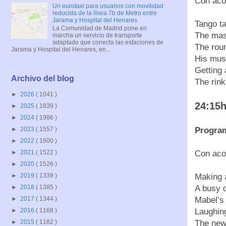
Con aco
Un eurotaxi para usuarios con movilidad
reducida de la línea 7b de Metro entre
Jarama y Hospital del Henares
Tango ta
La Comunidad de Madrid pone en
The masq
marcha un servicio de transporte
adaptado que conecta las estaciones de
The roun
Jarama y Hospital del Henares, en...
His musi
Getting 
Archivo del blog
The rink
►
2026
( 1041 )
24:15h
►
2025
( 1839 )
►
2024
( 1986 )
Program
►
2023
( 1557 )
►
2022
( 1600 )
Con aco
►
2021
( 1522 )
►
2020
( 1526 )
Making a
►
2019
( 1339 )
A busy d
►
2018
( 1385 )
Mabel’s 
►
2017
( 1344 )
Laughing
►
2016
( 1168 )
The new 
►
2015
( 1182 )