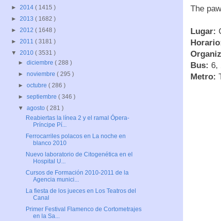
The pawn
►
2014
( 1415 )
►
2013
( 1682 )
Lugar:
C
►
2012
( 1648 )
Horario
►
2011
( 3181 )
Organiz
▼
2010
( 3531 )
►
diciembre
( 288 )
Bus:
6, 
►
noviembre
( 295 )
Metro:
T
►
octubre
( 286 )
►
septiembre
( 346 )
▼
agosto
( 281 )
Reabiertas la línea 2 y el ramal Ópera-
Príncipe Pí...
Ferrocarriles polacos en La noche en
blanco 2010
Nuevo laboratorio de Citogenética en el
Hospital U...
Cursos de Formación 2010-2011 de la
Agencia munici...
La fiesta de los jueces en Los Teatros del
Canal
Primer Festival Flamenco de Cortometrajes
en la Sa...