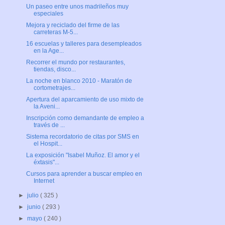
Un paseo entre unos madrileños muy
especiales
Mejora y reciclado del firme de las
carreteras M-5...
16 escuelas y talleres para desempleados
en la Age...
Recorrer el mundo por restaurantes,
tiendas, disco...
La noche en blanco 2010 - Maratón de
cortometrajes...
Apertura del aparcamiento de uso mixto de
la Aveni...
Inscripción como demandante de empleo a
través de ...
Sistema recordatorio de citas por SMS en
el Hospit...
La exposición "Isabel Muñoz. El amor y el
éxtasis"...
Cursos para aprender a buscar empleo en
Internet
►
julio
( 325 )
►
junio
( 293 )
►
mayo
( 240 )