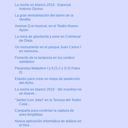
La noche en blanco 2010 - Especial
Antonio Ozores
La gran remodelación del barrio de la
Ventilla
Avenue Q el musical, en el Teatro Nuevo
Apolo
La mina de glauberita y yeso en Colmenar
de Oreja
Un monumento en el parque Juan Carlos I
en memoria...
Fomento de la lactancia en los centros
sanitarios
Pasarelas Matadero I y II (S-2 y S-3) Fotos
(I)
Estudio para crear un mapa de predicción
del Alzhe...
La noche en blanco 2010 - Sin nosotras no
se mueve...
"Jamlet (con Jota)" en la Terraza del Teatro
Casa ...
Campaña para controlar la captura de
aves fringílidas
Nueva aplicación informática de diálisis en
el Hos...