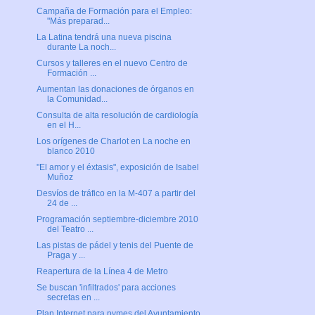
Campaña de Formación para el Empleo:
"Más preparad...
La Latina tendrá una nueva piscina
durante La noch...
Cursos y talleres en el nuevo Centro de
Formación ...
Aumentan las donaciones de órganos en
la Comunidad...
Consulta de alta resolución de cardiología
en el H...
Los orígenes de Charlot en La noche en
blanco 2010
"El amor y el éxtasis", exposición de Isabel
Muñoz
Desvíos de tráfico en la M-407 a partir del
24 de ...
Programación septiembre-diciembre 2010
del Teatro ...
Las pistas de pádel y tenis del Puente de
Praga y ...
Reapertura de la Línea 4 de Metro
Se buscan 'infiltrados' para acciones
secretas en ...
Plan Internet para pymes del Ayuntamiento