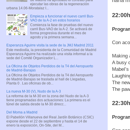
haría m
ejecutar las obras de la regeneración
urbana 14.06-Moratalaz I...
22:00h
Empieza a funcionar el nuevo carril Bus-
VAO de la A-2 en estos horarios
Comienza la fase de pruebas del nuevo
Programa
carril Bus-VAO de la A-2. Se activará de
forma progresiva durante el mes de
agosto y la primera semana...
Con aco
Esperanza Aguirre visita la sede de la JMJ Madrid 2011
Este mediodía, la presidenta de la Comunidad de Madrid
Esperanza Aguirre ha realizado una visita informal a la
Making a
sede del Comité Organizador L...
A busy d
La Oficina de Objetos Perdidos de la T4 del Aeropuerto
Mabel’s 
de Madrid-Barajas
La Oficina de Objetos Perdidos de la T4 del Aeropuerto
Laughing
de Madrid-Barajas se traslada al hall de Llegadas,
The new 
Planta 0 . Las oficinas de ob...
The pawn
La nueva M-30 (V), Nudo de la A-3
La reforma de la M-30 en la zona del Nudo de la A-3
tiene programadas dos actuaciones: La primera es el
22:30h
túnel de salida desde la M-30 direcc...
Del Moma a Madrid
Program
El Pabellón Villanueva del Real Jardín Botánico (CSIC)
expone desde el 22 de septiembre y hasta el 14 de
enero la exposición, On-Site, del M...