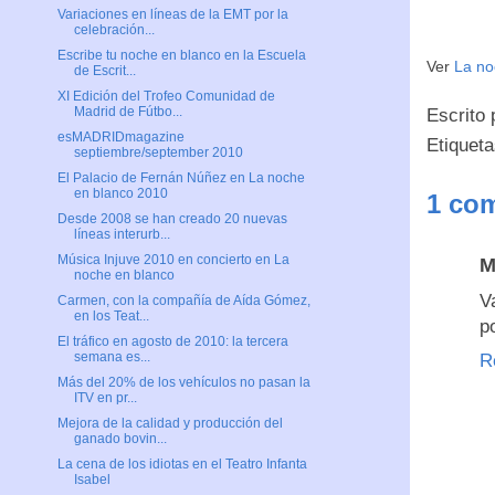
Variaciones en líneas de la EMT por la
celebración...
Escribe tu noche en blanco en la Escuela
Ver
La no
de Escrit...
XI Edición del Trofeo Comunidad de
Madrid de Fútbo...
Escrito
esMADRIDmagazine
Etiquet
septiembre/september 2010
El Palacio de Fernán Núñez en La noche
en blanco 2010
1 com
Desde 2008 se han creado 20 nuevas
líneas interurb...
Música Injuve 2010 en concierto en La
M
noche en blanco
V
Carmen, con la compañía de Aída Gómez,
en los Teat...
p
El tráfico en agosto de 2010: la tercera
semana es...
R
Más del 20% de los vehículos no pasan la
ITV en pr...
Mejora de la calidad y producción del
ganado bovin...
La cena de los idiotas en el Teatro Infanta
Isabel