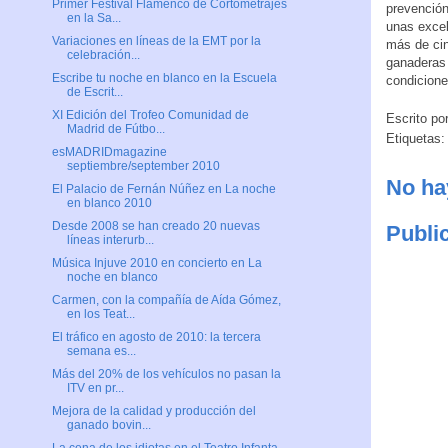
Primer Festival Flamenco de Cortometrajes
prevención
en la Sa...
unas excel
Variaciones en líneas de la EMT por la
más de cin
celebración...
ganaderas 
Escribe tu noche en blanco en la Escuela
condicione
de Escrit...
XI Edición del Trofeo Comunidad de
Escrito po
Madrid de Fútbo...
Etiquetas
esMADRIDmagazine
septiembre/september 2010
No ha
El Palacio de Fernán Núñez en La noche
en blanco 2010
Desde 2008 se han creado 20 nuevas
Publi
líneas interurb...
Música Injuve 2010 en concierto en La
noche en blanco
Carmen, con la compañía de Aída Gómez,
en los Teat...
El tráfico en agosto de 2010: la tercera
semana es...
Más del 20% de los vehículos no pasan la
ITV en pr...
Mejora de la calidad y producción del
ganado bovin...