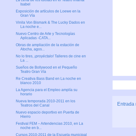
La cena de los idiotas en el Teatro Infanta
Isabel
Exposición de artículos de Loewe en la
Gran Vía
Vinila Von Bismark & The Lucky Dados en
La noche e...
Nuevo Centro de Arte y Tecnologías
Aplicadas -CATA...
Obras de ampliación de la estación de
Atocha, agos...
No lo tires, ¡proyéctalo! Talleres de cine en
La ...
Sueños de Bollywood en el Pequeño
Teatro Gran Vía
Re Creativa Bass Band en La noche en
blanco 2010
La Agencia para el Empleo amplía su
horario
Nueva temporada 2010-2011 en los
Entrada 
Teatros del Canal
Nuevo espacio deportivo en Puerta de
Hierro
Festival FEM – Artendencias 2010, en La
noche en b...
Cursos 2010-2011 de la Escuela municipal