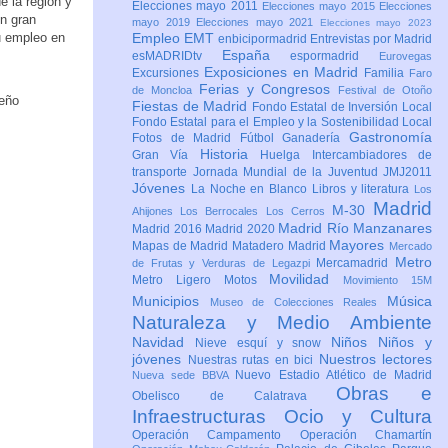
e la región y
Elecciones mayo 2011
Elecciones mayo 2015
Elecciones
un gran
mayo 2019
Elecciones mayo 2021
Elecciones mayo 2023
u empleo en
Empleo
EMT
enbicipormadrid
Entrevistas por Madrid
España
esMADRIDtv
espormadrid
Eurovegas
Exposiciones en Madrid
Excursiones
Familia
Faro
Ferias y Congresos
de Moncloa
Festival de Otoño
Fiestas de Madrid
Fondo Estatal de Inversión Local
Fondo Estatal para el Empleo y la Sostenibilidad Local
Gastronomía
Fotos de Madrid
Fútbol
Ganadería
Historia
Gran Vía
Huelga
Intercambiadores de
transporte
Jornada Mundial de la Juventud JMJ2011
Jóvenes
La Noche en Blanco
Libros y literatura
Los
Madrid
M-30
Ahijones
Los Berrocales
Los Cerros
Madrid Río Manzanares
Madrid 2016
Madrid 2020
Mayores
Mapas de Madrid
Matadero Madrid
Mercado
Metro
Mercamadrid
de Frutas y Verduras de Legazpi
Movilidad
Metro Ligero
Motos
Movimiento 15M
Municipios
Música
Museo de Colecciones Reales
Naturaleza y Medio Ambiente
Navidad
Niños
Niños y
Nieve esquí y snow
jóvenes
Nuestros lectores
Nuestras rutas en bici
Nuevo Estadio Atlético de Madrid
Nueva sede BBVA
Obras e
Obelisco de Calatrava
Infraestructuras
Ocio y Cultura
Operación Campamento
Operación Chamartín