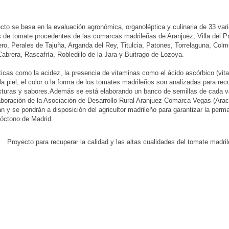
cto se basa en la evaluación agronómica, organoléptica y culinaria de 33 var
 de tomate procedentes de las comarcas madrileñas de Aranjuez, Villa del P
ro, Perales de Tajuña, Arganda del Rey, Titulcia, Patones, Torrelaguna, Col
Cabrera, Rascafría, Robledillo de la Jara y Buitrago de Lozoya.
ticas como la acidez, la presencia de vitaminas como el ácido ascórbico (vita
la piel, el color o la forma de los tomates madrileños son analizadas para rec
turas y sabores.Además se está elaborando un banco de semillas de cada v
aboración de la Asociación de Desarrollo Rural Aranjuez-Comarca Vegas (Arac
n y se pondrán a disposición del agricultor madrileño para garantizar la perm
óctono de Madrid.