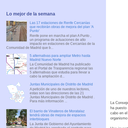
Lo mejor de la semana
Las 17 estaciones de Renfe Cercanías
que recibirán obras de mejora del plan 'A
Punto'
Renfe pone en marcha el plan A Punto ,
un programa de actuaciones de alto
impacto en estaciones de Cercanías de la
Comunidad de Madrid que b...
5 alternativas para ampliar Metro hasta
Madrid Nuevo Norte
La Comunidad de Madrid ha publicado
en el Portal de Trasparencia regional las
5 alternativas que estudia para llevar a
cabo la ampliación d...
Juntas Municipales de Distrito de Madrid
A petición de uno de nuestros lectores,
estas son las direcciones de las 21
Juntas Municipales de Distrito de Madrid .
Para más información ...
La Conseje
ha puesto
El barrio de Vinateros de Moratalaz
cabo en el 
tendrá obras de mejora de espacios
organismo 
interbloques
La Junta de Gobierno del Ayuntamiento
de Madrid ha aprobado el contrato para