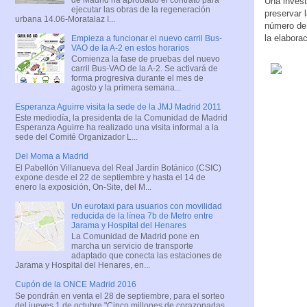
Una invest
ejecutar las obras de la regeneración
preservar 
urbana 14.06-Moratalaz I...
número de 
la elabora
Empieza a funcionar el nuevo carril Bus-
VAO de la A-2 en estos horarios
Comienza la fase de pruebas del nuevo
carril Bus-VAO de la A-2. Se activará de
forma progresiva durante el mes de
agosto y la primera semana...
Esperanza Aguirre visita la sede de la JMJ Madrid 2011
Este mediodía, la presidenta de la Comunidad de Madrid
Esperanza Aguirre ha realizado una visita informal a la
sede del Comité Organizador L...
Del Moma a Madrid
El Pabellón Villanueva del Real Jardín Botánico (CSIC)
expone desde el 22 de septiembre y hasta el 14 de
enero la exposición, On-Site, del M...
Un eurotaxi para usuarios con movilidad
reducida de la línea 7b de Metro entre
Jarama y Hospital del Henares
La Comunidad de Madrid pone en
marcha un servicio de transporte
adaptado que conecta las estaciones de
Jarama y Hospital del Henares, en...
Cupón de la ONCE Madrid 2016
Se pondrán en venta el 28 de septiembre, para el sorteo
del jueves 1 de octubre "Cinco millones de corazonadas