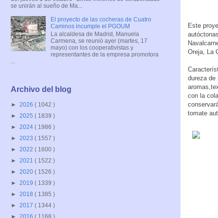
se unirán al sueño de Ma...
El proyecto de las cocheras de Cuatro
Este proye
Caminos incumple el PGOUM
autóctonas
La alcaldesa de Madrid, Manuela
Carmena, se reunió ayer (martes, 17
Navalcarne
mayo) con los cooperativistas y
Oreja, La 
representantes de la empresa promotora
...
Caracterís
dureza de 
aromas,tex
Archivo del blog
con la col
conservará
►
2026
( 1042 )
tomate aut
►
2025
( 1839 )
►
2024
( 1986 )
►
2023
( 1557 )
►
2022
( 1600 )
►
2021
( 1522 )
►
2020
( 1526 )
►
2019
( 1339 )
►
2018
( 1385 )
►
2017
( 1344 )
►
2016
( 1168 )