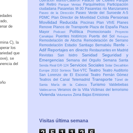
Palacio de Cibeles
Parque
Operación Mahou-Calderón
del Retiro
Parquímetros
Participación
Parque Ventas
ciudadana
Pasarelas M-30
Pasarelas río Manzanares
Paseo Verde del Suroeste A-5
Paseo de la Dirección
iedades
Personas
PDMC Plan Director de Movilidad Ciclista
rado,
Movilidad Reducida
Piscinas
Plan VIVE
Planes
menar de
Renove
Planos de Transporte
Plaza de España
Plaza
Política
Mayor
Promocionado
Podcast
Proyecto
Puentes históricos
Puerta del Sol
Canalejas
Rebajas
Remodelación de Atocha
Remodelación de Serrano
mina C), la
Renfe -
Remodelación Estadio Santiago Bernabéu
uperar los
Adif
Reportajes en directo
Restaurantes en Madrid
ariedad que
Sanidad
Seguridad y
Revistas
San Isidro
ove), se
Emergencias
Semana del Orgullo
Semana Santa
anencia del
Servicios Sociales
Senda Real GR-124
Solar Decathlon
Teatro
Taxi-VTC
Teatro Auditorio
Europe 2010
Sorteos
San Lorenzo de El Escorial
Teatro Fernán Gómez
Transporte
Teatros del Canal
Telemadrid
Túnel de
Turismo
Valdebebas
Santa María de la Cabeza
Veranos de la Villa
Víctimas del terrorismo
Valdecarros
Vivienda
Zona Bajas Emisiones
Voluntarios
Visitas última semana
2
5
1
1
2
6