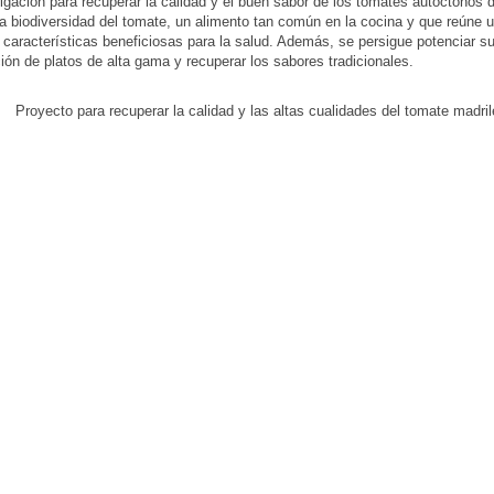
igación para recuperar la calidad y el buen sabor de los tomates autóctonos d
la biodiversidad del tomate, un alimento tan común en la cocina y que reúne 
características beneficiosas para la salud. Además, se persigue potenciar s
ción de platos de alta gama y recuperar los sabores tradicionales.