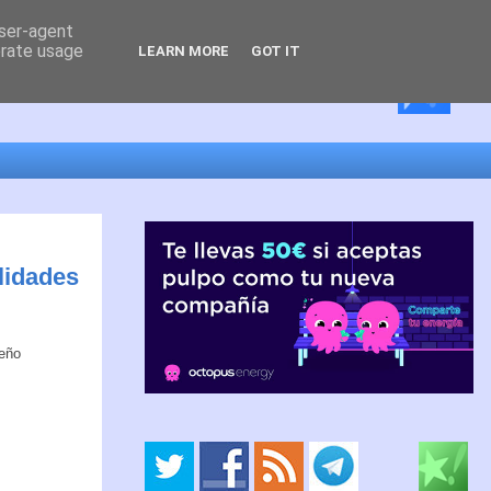
user-agent
erate usage
LEARN MORE
GOT IT
alidades