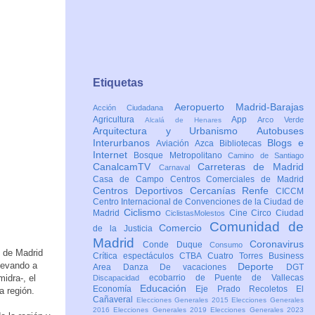
Etiquetas
Aeropuerto Madrid-Barajas
Acción Ciudadana
Agricultura
App
Arco Verde
Alcalá de Henares
Arquitectura y Urbanismo
Autobuses
Interurbanos
Blogs e
Aviación
Azca
Bibliotecas
Internet
Bosque Metropolitano
Camino de Santiago
CanalcamTV
Carreteras de Madrid
Carnaval
Casa de Campo
Centros Comerciales de Madrid
Centros Deportivos
Cercanías Renfe
CICCM
Centro Internacional de Convenciones de la Ciudad de
Ciclismo
Madrid
Cine
Circo
Ciudad
CiclistasMolestos
Comunidad de
Comercio
de la Justicia
Madrid
Coronavirus
Conde Duque
Consumo
d de Madrid
Crítica espectáculos
CTBA Cuatro Torres Business
levando a
Deporte
Area
Danza
De vacaciones
DGT
midra-, el
ecobarrio de Puente de Vallecas
Discapacidad
Educación
Economía
Eje Prado Recoletos
El
a región.
Cañaveral
Elecciones Generales 2015
Elecciones Generales
2016
Elecciones Generales 2019
Elecciones Generales 2023