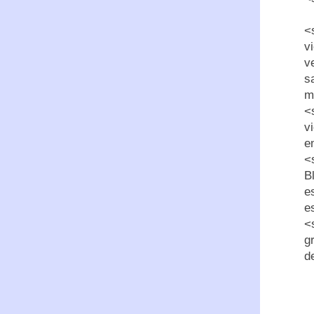
<
v
v
s
m
<
v
e
<
B
e
e
<
g
d