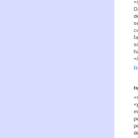
<
D
d
s
c
f
s
h
<
R
I
<
<
m
p
p
d