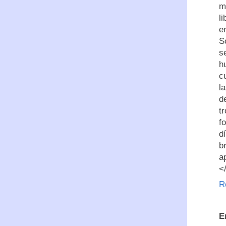
m
l
e
S
s
h
c
l
d
t
f
d
b
a
<
R
E