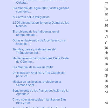
c
Cultura...
f
Día Mundial del Agua 2010, visitas guiadas
conmemo...
a
IV Carrera por la Integración
c
1.500 almendros en flor en la Quinta de los
e
Molinos
n
El problema de los indigentes en el
aeropuerto de ...
v
Obras en la Avenida de Arcentales con el
y
cruce de ...
a
Tiendas, bares y restaurantes del
d
Triángulo de Bal...
A
Mantenimiento de los parques Cuña Verde
de O'Donne...
<
Día Mundial de la Poesía 2010
t
Un chotis con Ariel Rot y The Cabriolets
q
por el ce...
b
Música en las iglesias, preludio de la
Semana Sant...
p
Seguimiento de los Planes de Acción de la
<
Agenda 2...
Cinco nuevas escuelas infantiles en San
<
Blas y Fue...