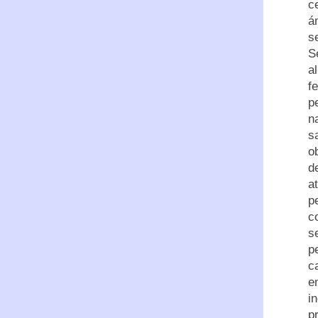
c
á
s
S
a
f
p
n
s
o
d
a
p
c
s
p
c
e
i
p