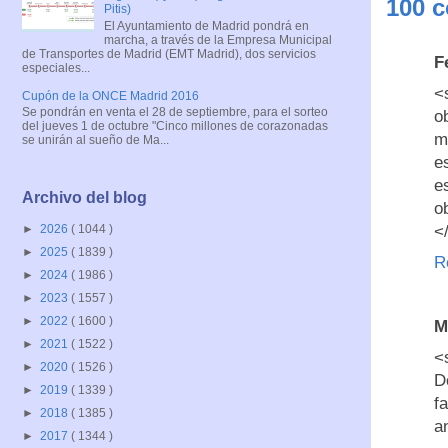
100 c
Pitis)
El Ayuntamiento de Madrid pondrá en
marcha, a través de la Empresa Municipal
de Transportes de Madrid (EMT Madrid), dos servicios
F
especiales...
<
Cupón de la ONCE Madrid 2016
Se pondrán en venta el 28 de septiembre, para el sorteo
o
del jueves 1 de octubre "Cinco millones de corazonadas
m
se unirán al sueño de Ma...
e
e
Archivo del blog
o
<
►
2026
( 1044 )
►
2025
( 1839 )
R
►
2024
( 1986 )
►
2023
( 1557 )
►
2022
( 1600 )
M
►
2021
( 1522 )
<
►
2020
( 1526 )
D
►
2019
( 1339 )
f
►
2018
( 1385 )
a
►
2017
( 1344 )