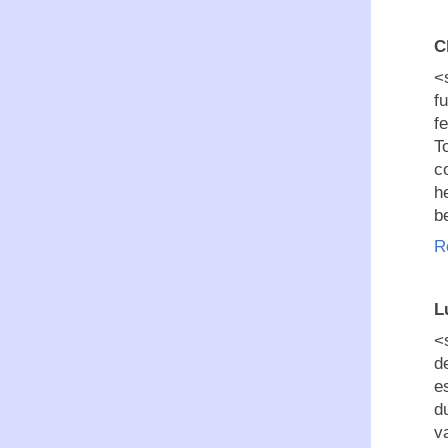
C
<
f
f
T
c
h
b
R
L
<
d
e
d
v