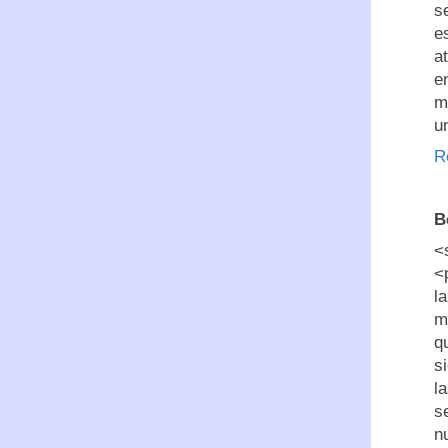
s
e
a
e
m
u
R
B
<
<
l
m
q
s
l
s
n