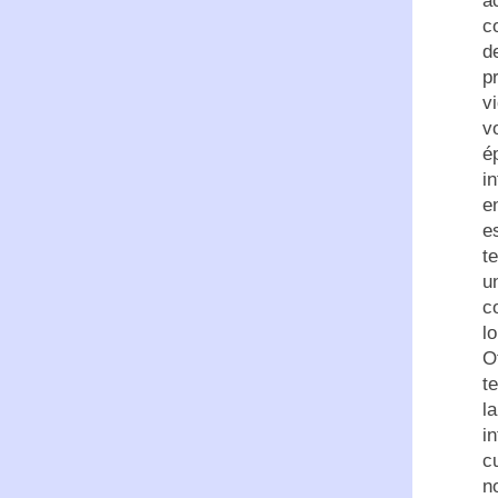
a
c
d
p
v
v
é
i
e
e
t
u
c
l
O
t
l
i
c
n