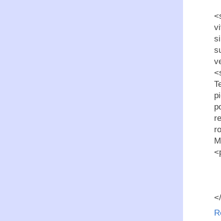
<
v
s
s
v
<
T
p
p
r
r
M
<
<
R