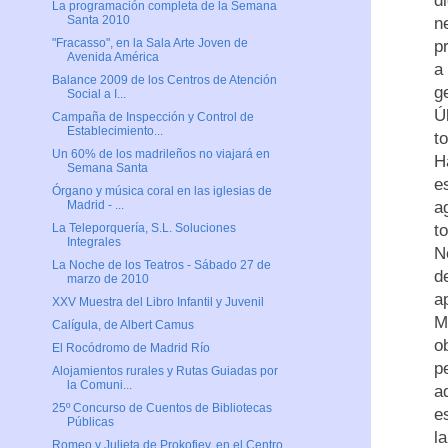
d
La programación completa de la Semana
Santa 2010
n
"Fracasso", en la Sala Arte Joven de
p
Avenida América
a
Balance 2009 de los Centros de Atención
g
Social a I...
Ú
Campaña de Inspección y Control de
Establecimiento...
t
Un 60% de los madrileños no viajará en
H
Semana Santa
e
Órgano y música coral en las iglesias de
a
Madrid - ...
t
La Teleporquería, S.L. Soluciones
Integrales
N
La Noche de los Teatros - Sábado 27 de
d
marzo de 2010
a
XXV Muestra del Libro Infantil y Juvenil
M
Calígula, de Albert Camus
o
El Rocódromo de Madrid Río
p
Alojamientos rurales y Rutas Guiadas por
la Comuni...
a
25º Concurso de Cuentos de Bibliotecas
e
Públicas
l
Romeo y Julieta de Prokofiev, en el Centro