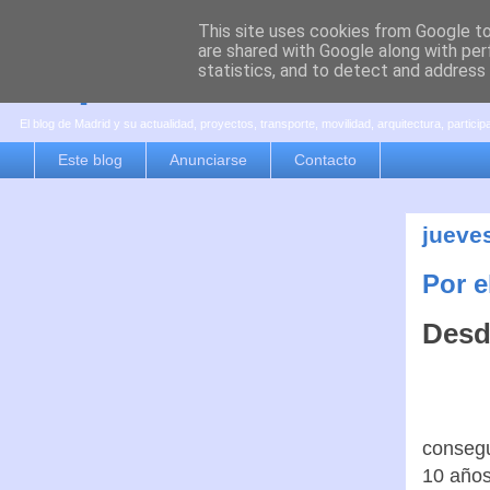
This site uses cookies from Google to 
are shared with Google along with per
es por madrid
statistics, and to detect and address
El blog de Madrid y su actualidad, proyectos, transporte, movilidad, arquitectura, partici
Este blog
Anunciarse
Contacto
jueve
Por e
Desd
consegu
10 años