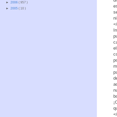
d
►
2006
( 957 )
e
►
2005
( 10 )
s
n
<
I
p
c
e
c
p
m
p
d
a
n
b
¡
q
<