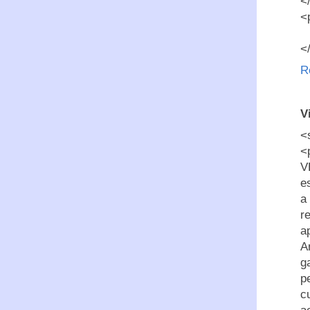
<
<
<
R
V
<
<
V
e
a
r
a
A
g
p
c