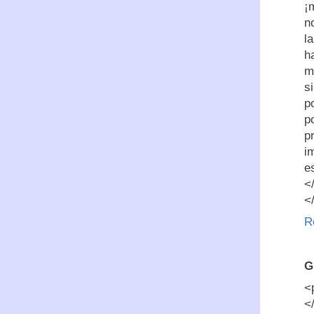
¡
n
l
h
m
s
p
p
p
i
e
<
<
R
G
<
<