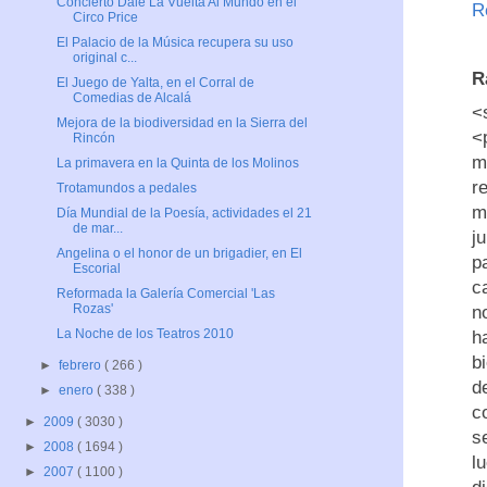
Concierto Dale La Vuelta Al Mundo en el
R
Circo Price
El Palacio de la Música recupera su uso
original c...
R
El Juego de Yalta, en el Corral de
Comedias de Alcalá
<
Mejora de la biodiversidad en la Sierra del
<
Rincón
m
La primavera en la Quinta de los Molinos
r
Trotamundos a pedales
m
Día Mundial de la Poesía, actividades el 21
de mar...
j
Angelina o el honor de un brigadier, en El
p
Escorial
c
Reformada la Galería Comercial 'Las
Rozas'
n
La Noche de los Teatros 2010
h
b
►
febrero
( 266 )
d
►
enero
( 338 )
c
►
2009
( 3030 )
s
►
2008
( 1694 )
l
►
2007
( 1100 )