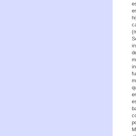
e
e
h
c
(
S
i
d
m
i
f
m
q
e
e
b
c
p
M