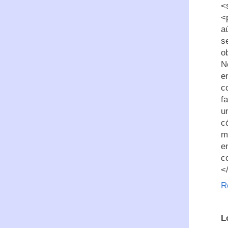
<
<
a
s
o
N
e
c
f
u
c
m
e
c
<
R
L