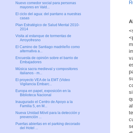
R
Nuevo comedor social para personas
mayores en Vald...
El ciclo del agua: del pantano a nuestras
casas
A
Plan Estratégico de Salud Mental 2010-
2014
<
Visita al estanque de tormentas de
<
Arroyofresno
m
El Camino de Santiago madrileño como
i
alternativa a...
v
Encuesta de opinión sobre el barrio de
Embajadores
e
Música sacra medieval y compositores
p
italianos - m...
s
El proyecto VEA de la EMT (Video
Vigilancia Embarc...
c
Europa en papel, exposición en la
s
Biblioteca Nacional
q
Inaugurado el Centro de Apoyo a la
a
Familia 5, en M...
t
Nueva Unidad Móvil para la detección y
prevención ...
c
Puertas abiertas en el parking decorado
s
del Hotel ...