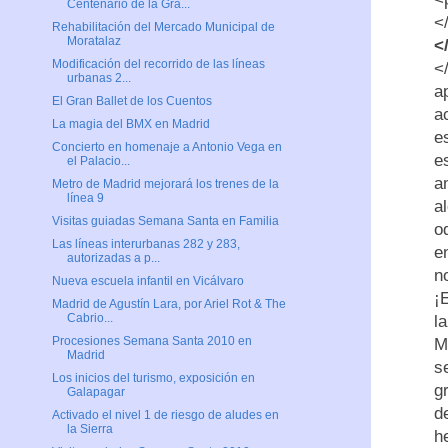
Centenario de la Gra...
<
Rehabilitación del Mercado Municipal de
Moratalaz
<
Modificación del recorrido de las líneas
<
urbanas 2...
a
El Gran Ballet de los Cuentos
a
La magia del BMX en Madrid
e
Concierto en homenaje a Antonio Vega en
e
el Palacio...
a
Metro de Madrid mejorará los trenes de la
línea 9
a
Visitas guiadas Semana Santa en Familia
o
Las líneas interurbanas 282 y 283,
e
autorizadas a p...
n
Nueva escuela infantil en Vicálvaro
¡
Madrid de Agustín Lara, por Ariel Rot & The
Cabrio...
l
Procesiones Semana Santa 2010 en
M
Madrid
s
Los inicios del turismo, exposición en
g
Galapagar
d
Activado el nivel 1 de riesgo de aludes en
la Sierra
h