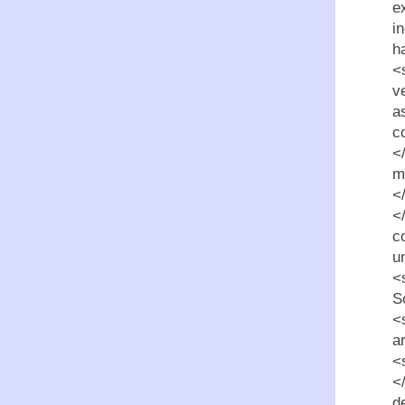
e
i
h
<
v
a
c
<
m
<
<
c
u
<
S
<
a
<
<
d