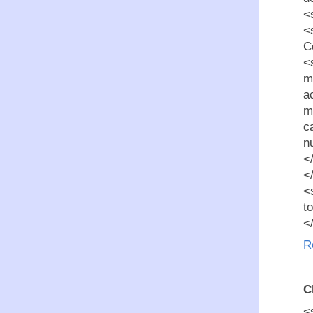
<
<
C
<
m
a
m
c
n
<
<
<
t
<
R
C
<