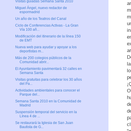
Visitas guiadas Semana Santa 2010
a
Miguel Ángel, nuevo redactor de
m
espormadrid
m
Un año de los Teatros del Canal
u
Ciclo de Conferencias Activas - La Gran
i
Vía 100 añ...
e
Modificación del itinerario de la línea 150
de EMT
e
Nueva web para ayudar y apoyar a los
a
deportistas m...
D
Más de 200 colegios públicos de la
Comunidad abrir...
l
El Ayuntamiento pavimentará 32 calles en
l
Semana Santa
p
Visitas gratuitas para celebrar los 30 años
¡
del Pa...
O
Actividades ambientales para conocer el
Parque del...
h
Semana Santa 2010 en la Comunidad de
d
Madrid
d
Suspensión temporal del servicio en la
Línea 4 de ...
p
Se restaurará la Iglesia de San Juan
c
Bautista de G...