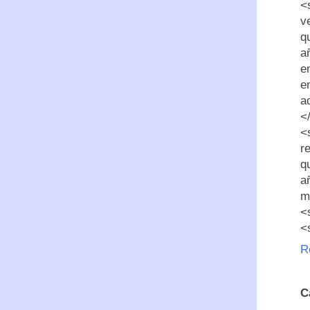
<
v
q
a
e
e
a
<
<
r
qu
a
m
<
<
R
C