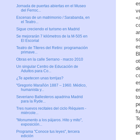
e
Jornada de puertas abiertas en el Museo
v
del Ferroc...
<
Escenas de un matrimonio / Sarabanda, en
el Teatro...
c
Sigue creciendo el turismo en Madrid
a
Se mejorarán 7 kilómetros de la M-505 en
s
El Escorial
e
Teatro de Títeres del Retiro: programación
primave...
B
Obras en la calle Serrano - marzo 2010
o
Un singular Centro de Educación de
d
Adultos para Co...
c
¿Te apetecen unas torrijas?
e
"Gregorio Marañón 1887 – 1960. Médico,
e
humanista y...
t
Severiano Ballesteros apadrina Madrid
para la Ryde...
p
Tres nuevos recitales del ciclo Réquiem -
f
miércole...
T
"Monumento a los pájaros. Hito y mito",
exposición...
p
Programa "Conoce tus leyes", tercera
e
edición