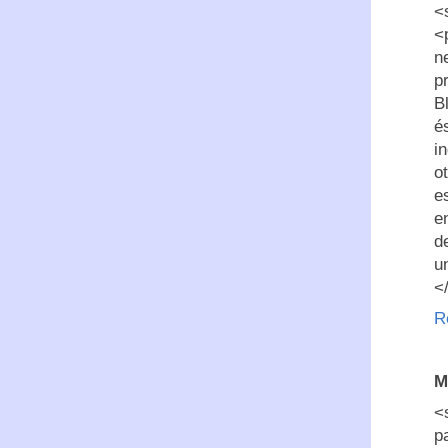
<
<
n
p
B
é
i
o
e
e
d
u
<
R
M
<
p