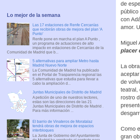
de espe
público
Lo mejor de la semana
con Adá
Las 17 estaciones de Renfe Cercanías
amor. U
que recibirán obras de mejora del plan 'A
Punto'
Renfe pone en marcha el plan A Punto ,
Miguel 
un programa de actuaciones de alto
impacto en estaciones de Cercanías de la
placer 
Comunidad de Madrid que b...
5 alternativas para ampliar Metro hasta
Madrid Nuevo Norte
La obra
La Comunidad de Madrid ha publicado
aceptar
en el Portal de Trasparencia regional las
5 alternativas que estudia para llevar a
de volv
cabo la ampliación d...
teatral
Juntas Municipales de Distrito de Madrid
rostro 
A petición de uno de nuestros lectores,
estas son las direcciones de las 21
presente
Juntas Municipales de Distrito de Madrid .
Para más información ...
desgarro
El barrio de Vinateros de Moratalaz
tendrá obras de mejora de espacios
Como 
interbloques
La Junta de Gobierno del Ayuntamiento
gran obr
de Madrid ha aprobado el contrato para