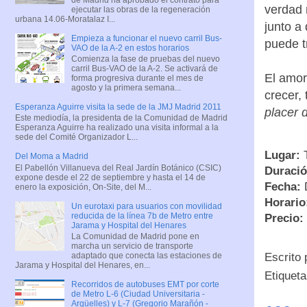
verdad 
ejecutar las obras de la regeneración
urbana 14.06-Moratalaz I...
junto a
Empieza a funcionar el nuevo carril Bus-
puede t
VAO de la A-2 en estos horarios
Comienza la fase de pruebas del nuevo
carril Bus-VAO de la A-2. Se activará de
El amor 
forma progresiva durante el mes de
agosto y la primera semana...
crecer,
Esperanza Aguirre visita la sede de la JMJ Madrid 2011
placer d
Este mediodía, la presidenta de la Comunidad de Madrid
Esperanza Aguirre ha realizado una visita informal a la
sede del Comité Organizador L...
Lugar:
T
Del Moma a Madrid
El Pabellón Villanueva del Real Jardín Botánico (CSIC)
Duraci
expone desde el 22 de septiembre y hasta el 14 de
Fecha:
D
enero la exposición, On-Site, del M...
Horario
Un eurotaxi para usuarios con movilidad
reducida de la línea 7b de Metro entre
Precio:
Jarama y Hospital del Henares
La Comunidad de Madrid pone en
marcha un servicio de transporte
adaptado que conecta las estaciones de
Escrito
Jarama y Hospital del Henares, en...
Etiquet
Recorridos de autobuses EMT por corte
de Metro L-6 (Ciudad Universitaria -
Argüelles) y L-7 (Gregorio Marañón -