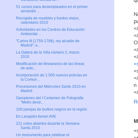
q
51 cursos para desempleados en el primer
semestre ...
N
Recogida de muebles y trastos viejos,
p
calendario 2010
<
Actividades en los Centros de Educación
Ambiental ...
<
"Carlos III (1759-1788), rey alcalde de
O
Madrid", e...
<
La Gatera de la Villa número 2, marzo
<
2010
<
Modificación de itineararios de las líneas
de auto...
<
Incorporación de 1.500 nuevos policías en
<
la Comun...
n
Procesiones del Miércoles Santo 2010 en
Madrid
<
Ganadores del I Certamen de Fotografía
R
"Metro desd...
100 parejas de buitres negros en la región
En Lavapiés tienen AVE
M
211 coles abiertos durante la Semana
Santa 2010
<
Un monumento para celebrar el
<