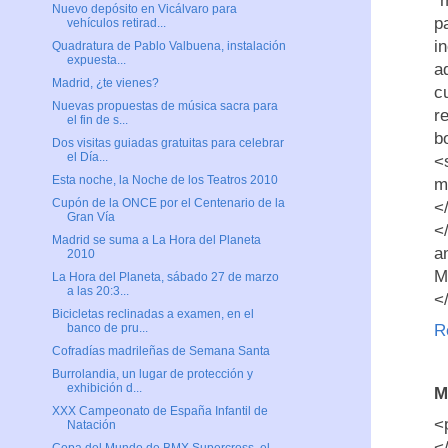
"
Nuevo depósito en Vicálvaro para
p
vehículos retirad...
i
Quadratura de Pablo Valbuena, instalación
expuesta...
a
Madrid, ¿te vienes?
c
Nuevas propuestas de música sacra para
r
el fin de s...
b
Dos visitas guiadas gratuitas para celebrar
el Día...
<
Esta noche, la Noche de los Teatros 2010
m
Cupón de la ONCE por el Centenario de la
<
Gran Vía
<
Madrid se suma a La Hora del Planeta
a
2010
M
La Hora del Planeta, sábado 27 de marzo
a las 20:3...
<
Bicicletas reclinadas a examen, en el
R
banco de pru...
Cofradías madrileñas de Semana Santa
Burrolandia, un lugar de protección y
exhibición d...
M
XXX Campeonato de España Infantil de
<
Natación
<