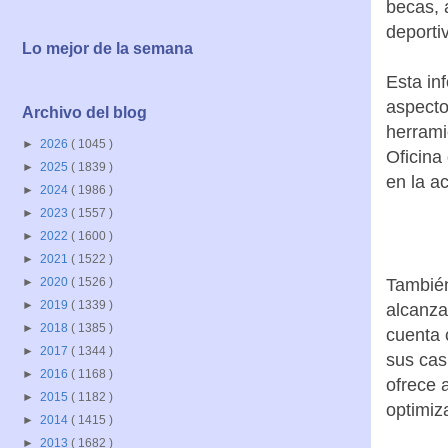
becas, 
deporti
Lo mejor de la semana
Esta in
aspecto
Archivo del blog
herrami
►
2026
( 1045 )
Oficina
►
2025
( 1839 )
en la ac
►
2024
( 1986 )
►
2023
( 1557 )
►
2022
( 1600 )
►
2021
( 1522 )
También
►
2020
( 1526 )
►
2019
( 1339 )
alcanza
►
2018
( 1385 )
cuenta 
►
2017
( 1344 )
sus cas
►
2016
( 1168 )
ofrece 
►
2015
( 1182 )
optimiz
►
2014
( 1415 )
►
2013
( 1682 )