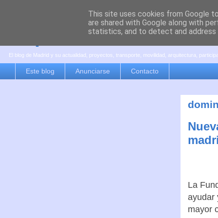
This site uses cookies from Google to 
are shared with Google along with per
es por madrid
statistics, and to detect and address
El blog de Madrid y su actualidad, proyectos, transporte, movilidad, arquitectura, partici
Este blog
Anunciarse
Contacto
domin
Nueva
madr
La Fund
ayudar 
mayor c