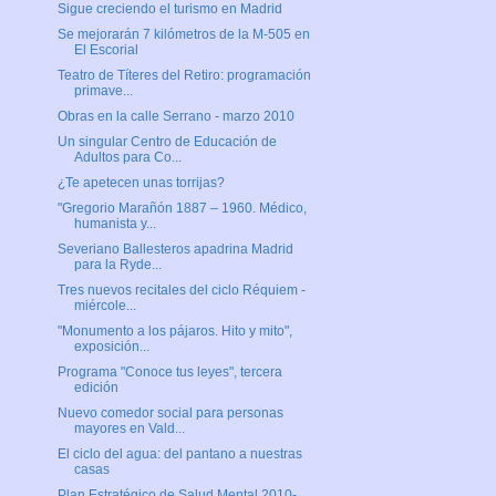
Sigue creciendo el turismo en Madrid
Se mejorarán 7 kilómetros de la M-505 en
El Escorial
Teatro de Títeres del Retiro: programación
primave...
Obras en la calle Serrano - marzo 2010
Un singular Centro de Educación de
Adultos para Co...
¿Te apetecen unas torrijas?
"Gregorio Marañón 1887 – 1960. Médico,
humanista y...
Severiano Ballesteros apadrina Madrid
para la Ryde...
Tres nuevos recitales del ciclo Réquiem -
miércole...
"Monumento a los pájaros. Hito y mito",
exposición...
Programa "Conoce tus leyes", tercera
edición
Nuevo comedor social para personas
mayores en Vald...
El ciclo del agua: del pantano a nuestras
casas
Plan Estratégico de Salud Mental 2010-