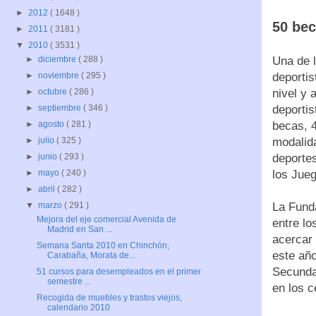
►
2012
( 1648 )
50 bec
►
2011
( 3181 )
▼
2010
( 3531 )
Una de l
►
diciembre
( 288 )
deportis
►
noviembre
( 295 )
nivel y 
►
octubre
( 286 )
deportis
►
septiembre
( 346 )
becas, 4
►
agosto
( 281 )
modalida
►
julio
( 325 )
deportes
►
junio
( 293 )
los Jue
►
mayo
( 240 )
►
abril
( 282 )
La Fund
▼
marzo
( 291 )
Mejora del eje comercial Avenida de
entre lo
Madrid en San ...
acercar 
Semana Santa 2010 en Chinchón,
este añ
Carabaña, Morata de...
Secundar
51 cursos para desempleados en el primer
semestre ...
en los c
Recogida de muebles y trastos viejos,
calendario 2010