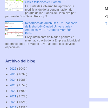
civiles fallecidos en Barbate
La Junta de Gobierno ha aprobado la
M
modificación de la denominación del
parque de los Llanos de Hortaleza por
<
parque de Don David Pérez y D...
Recorridos de autobuses EMT por corte
R
de Metro L-6 (Ciudad Universitaria -
Argüelles) y L-7 (Gregorio Marañón -
Pitis)
El Ayuntamiento de Madrid pondrá en
marcha, a través de la Empresa Municipal
de Transportes de Madrid (EMT Madrid), dos servicios
especiales...
Archivo del blog
►
2026
( 1047 )
►
2025
( 1839 )
►
2024
( 1986 )
►
2023
( 1557 )
►
2022
( 1600 )
►
2021
( 1522 )
►
2020
( 1526 )
►
2019
( 1339 )