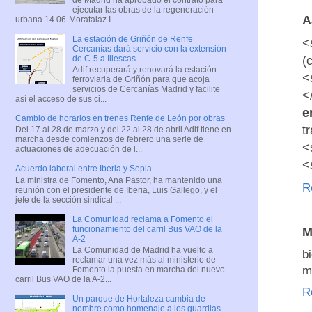
ejecutar las obras de la regeneración
A
urbana 14.06-Moratalaz I...
La estación de Griñón de Renfe
<
Cercanías dará servicio con la extensión
de C-5 a Illescas
(
Adif recuperará y renovará la estación
<
ferroviaria de Griñón para que acoja
servicios de Cercanías Madrid y facilite
<
así el acceso de sus ci...
e
Cambio de horarios en trenes Renfe de León por obras
t
Del 17 al 28 de marzo y del 22 al 28 de abril Adif tiene en
marcha desde comienzos de febrero una serie de
<
actuaciones de adecuación de l...
<
Acuerdo laboral entre Iberia y Sepla
La ministra de Fomento, Ana Pastor, ha mantenido una
R
reunión con el presidente de Iberia, Luis Gallego, y el
jefe de la sección sindical ...
La Comunidad reclama a Fomento el
funcionamiento del carril Bus VAO de la
M
A-2
La Comunidad de Madrid ha vuelto a
b
reclamar una vez más al ministerio de
m
Fomento la puesta en marcha del nuevo
carril Bus VAO de la A-2...
R
Un parque de Hortaleza cambia de
nombre como homenaje a los guardias