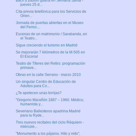
Bach y pasión gitana en Semana Santa -
jueves 25 d...
Cita previa telefónica para los Servicios de
Orien...
Jornada de puertas abiertas en el Museo
del Ferroc...
Escenas de un matrimonio / Sarabanda, en
el Teatro...
Sigue creciendo el turismo en Madrid
Se mejorarán 7 kilómetros de la M-505 en
El Escorial
Teatro de Títeres del Retiro: programación
primave...
Obras en la calle Serrano - marzo 2010
Un singular Centro de Educación de
Adultos para Co...
¿Te apetecen unas torrijas?
"Gregorio Marañón 1887 – 1960. Médico,
humanista y...
Severiano Ballesteros apadrina Madrid
para la Ryde...
Tres nuevos recitales del ciclo Réquiem -
miércole...
"Monumento a los pájaros. Hito y mito",