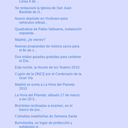
Línea 4 de ...
Se restaurará la Iglesia de San Juan
Bautista de G...
Nuevo depósito en Vicálvaro para
vehículos retirad...
Quadratura de Pablo Valbuena, instalación
expuesta...
Madrid, ¿te vienes?
Nuevas propuestas de música sacra para
el fin de s...
Dos visitas guiadas gratuitas para celebrar
el Día...
Esta noche, la Noche de los Teatros 2010
Cupón de la ONCE por el Centenario de la
Gran Vía
Madrid se suma a La Hora del Planeta
2010
La Hora del Planeta, sábado 27 de marzo
a las 20:3...
Bicicletas reclinadas a examen, en el
banco de pru...
Cofradías madrileñas de Semana Santa
Burrolandia, un lugar de protección y
exhibición d...