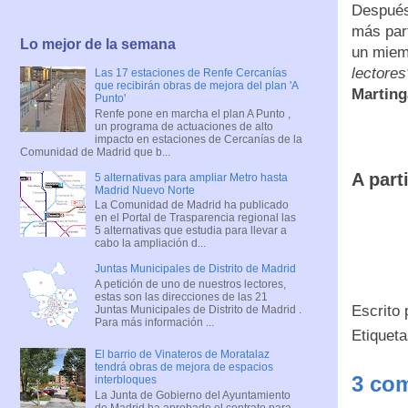
Después
más part
Lo mejor de la semana
un miem
lectores
Las 17 estaciones de Renfe Cercanías
que recibirán obras de mejora del plan 'A
Martin
Punto'
Renfe pone en marcha el plan A Punto ,
un programa de actuaciones de alto
impacto en estaciones de Cercanías de la
Comunidad de Madrid que b...
A part
5 alternativas para ampliar Metro hasta
Madrid Nuevo Norte
La Comunidad de Madrid ha publicado
en el Portal de Trasparencia regional las
5 alternativas que estudia para llevar a
cabo la ampliación d...
Juntas Municipales de Distrito de Madrid
A petición de uno de nuestros lectores,
estas son las direcciones de las 21
Escrito
Juntas Municipales de Distrito de Madrid .
Para más información ...
Etiquet
El barrio de Vinateros de Moratalaz
tendrá obras de mejora de espacios
3 com
interbloques
La Junta de Gobierno del Ayuntamiento
de Madrid ha aprobado el contrato para