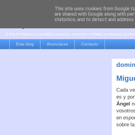
This site uses cookies from Google to 
are shared with Google along with per
es por madrid
statistics, and to detect and address
El blog de Madrid y su actualidad, proyectos, transporte, movilidad, arquitectura, partici
Este blog
Anunciarse
Contacto
domin
Migue
Cada ve
es y por
Ángel
n
vosotros
en
espo
sobre la