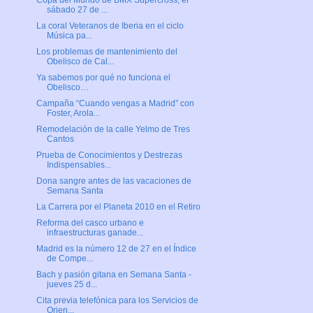
Copa del Mundo de BMX Supercross, el
sábado 27 de ...
La coral Veteranos de Iberia en el ciclo
Música pa...
Los problemas de mantenimiento del
Obelisco de Cal...
Ya sabemos por qué no funciona el
Obelisco…
Campaña “Cuando vengas a Madrid” con
Foster, Arola...
Remodelación de la calle Yelmo de Tres
Cantos
Prueba de Conocimientos y Destrezas
Indispensables...
Dona sangre antes de las vacaciones de
Semana Santa
La Carrera por el Planeta 2010 en el Retiro
Reforma del casco urbano e
infraestructuras ganade...
Madrid es la número 12 de 27 en el Índice
de Compe...
Bach y pasión gitana en Semana Santa -
jueves 25 d...
Cita previa telefónica para los Servicios de
Orien...