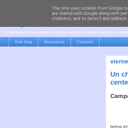
This site uses cookies from Google to 
are shared with Google along with per
es por madrid
statistics, and to detect and address
El blog de Madrid y su actualidad, proyectos, transporte, movilidad, arquitectura, partici
Este blog
Anunciarse
Contacto
viern
Un ch
cente
Campa
tema en