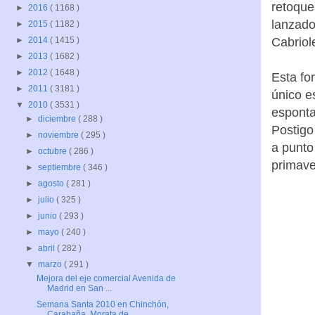
retoque
►
2016
( 1168 )
lanzado
►
2015
( 1182 )
Cabriol
►
2014
( 1415 )
►
2013
( 1682 )
►
2012
( 1648 )
Esta fo
►
2011
( 3181 )
único e
▼
2010
( 3531 )
esponta
►
diciembre
( 288 )
Postigo
►
noviembre
( 295 )
a punto
►
octubre
( 286 )
primave
►
septiembre
( 346 )
►
agosto
( 281 )
►
julio
( 325 )
►
junio
( 293 )
►
mayo
( 240 )
►
abril
( 282 )
▼
marzo
( 291 )
Mejora del eje comercial Avenida de
Madrid en San ...
Semana Santa 2010 en Chinchón,
Carabaña, Morata de...