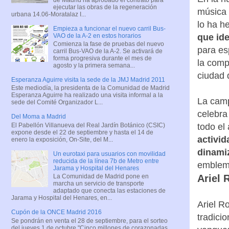
ejecutar las obras de la regeneración
música 
urbana 14.06-Moratalaz I...
lo ha h
Empieza a funcionar el nuevo carril Bus-
VAO de la A-2 en estos horarios
que ide
Comienza la fase de pruebas del nuevo
para es
carril Bus-VAO de la A-2. Se activará de
forma progresiva durante el mes de
la compl
agosto y la primera semana...
ciudad 
Esperanza Aguirre visita la sede de la JMJ Madrid 2011
Este mediodía, la presidenta de la Comunidad de Madrid
Esperanza Aguirre ha realizado una visita informal a la
La camp
sede del Comité Organizador L...
celebra 
Del Moma a Madrid
El Pabellón Villanueva del Real Jardín Botánico (CSIC)
todo el 
expone desde el 22 de septiembre y hasta el 14 de
activid
enero la exposición, On-Site, del M...
dinami
Un eurotaxi para usuarios con movilidad
reducida de la línea 7b de Metro entre
emblemá
Jarama y Hospital del Henares
La Comunidad de Madrid pone en
Ariel 
marcha un servicio de transporte
adaptado que conecta las estaciones de
Jarama y Hospital del Henares, en...
Ariel R
Cupón de la ONCE Madrid 2016
tradici
Se pondrán en venta el 28 de septiembre, para el sorteo
del jueves 1 de octubre "Cinco millones de corazonadas