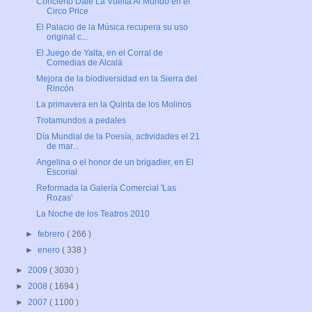
Concierto Dale La Vuelta Al Mundo en el
Circo Price
El Palacio de la Música recupera su uso
original c...
El Juego de Yalta, en el Corral de
Comedias de Alcalá
Mejora de la biodiversidad en la Sierra del
Rincón
La primavera en la Quinta de los Molinos
Trotamundos a pedales
Día Mundial de la Poesía, actividades el 21
de mar...
Angelina o el honor de un brigadier, en El
Escorial
Reformada la Galería Comercial 'Las
Rozas'
La Noche de los Teatros 2010
►
febrero
( 266 )
►
enero
( 338 )
►
2009
( 3030 )
►
2008
( 1694 )
►
2007
( 1100 )