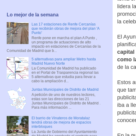
lidera 
promoci
Lo mejor de la semana
la cele
Las 17 estaciones de Renfe Cercanías
que recibirán obras de mejora del plan 'A
Punto'
El Ayun
Renfe pone en marcha el plan A Punto ,
un programa de actuaciones de alto
planifi
impacto en estaciones de Cercanías de la
Comunidad de Madrid que b...
capital
como la
5 alternativas para ampliar Metro hasta
Madrid Nuevo Norte
de la c
La Comunidad de Madrid ha publicado
en el Portal de Trasparencia regional las
5 alternativas que estudia para llevar a
cabo la ampliación d...
Estos a
que tam
Juntas Municipales de Distrito de Madrid
A petición de uno de nuestros lectores,
publici
estas son las direcciones de las 21
Juntas Municipales de Distrito de Madrid .
iba a l
Para más información ...
publici
El barrio de Vinateros de Moratalaz
conocerl
tendrá obras de mejora de espacios
interbloques
La Junta de Gobierno del Ayuntamiento
En la n
de Madrid ha aprobado el contrato para