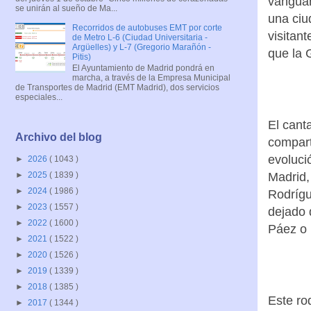
vanguar
se unirán al sueño de Ma...
una ciu
Recorridos de autobuses EMT por corte
visitan
de Metro L-6 (Ciudad Universitaria -
Argüelles) y L-7 (Gregorio Marañón -
que la 
Pitis)
El Ayuntamiento de Madrid pondrá en
marcha, a través de la Empresa Municipal
de Transportes de Madrid (EMT Madrid), dos servicios
especiales...
El cant
Archivo del blog
compart
evoluci
►
2026
( 1043 )
Madrid,
►
2025
( 1839 )
►
2024
( 1986 )
Rodrígu
►
2023
( 1557 )
dejado 
►
2022
( 1600 )
Páez o F
►
2021
( 1522 )
►
2020
( 1526 )
►
2019
( 1339 )
►
2018
( 1385 )
Este ro
►
2017
( 1344 )