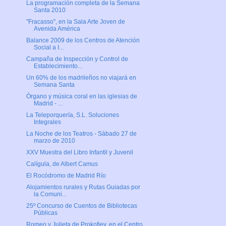
La programación completa de la Semana
Santa 2010
"Fracasso", en la Sala Arte Joven de
Avenida América
Balance 2009 de los Centros de Atención
Social a I...
Campaña de Inspección y Control de
Establecimiento...
Un 60% de los madrileños no viajará en
Semana Santa
Órgano y música coral en las iglesias de
Madrid - ...
La Teleporquería, S.L. Soluciones
Integrales
La Noche de los Teatros - Sábado 27 de
marzo de 2010
XXV Muestra del Libro Infantil y Juvenil
Calígula, de Albert Camus
El Rocódromo de Madrid Río
Alojamientos rurales y Rutas Guiadas por
la Comuni...
25º Concurso de Cuentos de Bibliotecas
Públicas
Romeo y Julieta de Prokofiev, en el Centro