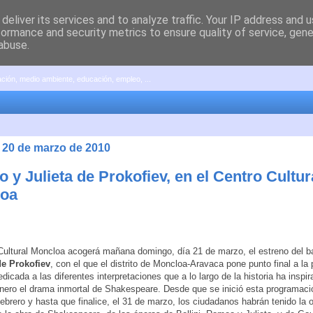
deliver its services and to analyze traffic. Your IP address and 
formance and security metrics to ensure quality of service, gen
abuse.
pación, medio ambiente, educación, empleo, ...
 20 de marzo de 2010
y Julieta de Prokofiev, en el Centro Cultur
loa
Cultural Moncloa acogerá mañana domingo, día 21 de marzo, el estreno del b
de Prokofiev
, con el que el distrito de Moncloa-Aravaca pone punto final a la
dicada a las diferentes interpretaciones que a lo largo de la historia ha inspir
nero el drama inmortal de Shakespeare. Desde que se inició esta programaci
febrero y hasta que finalice, el 31 de marzo, los ciudadanos habrán tenido la 