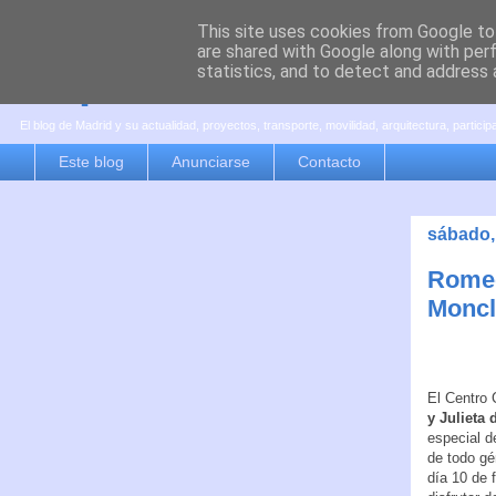
This site uses cookies from Google to 
are shared with Google along with per
es por madrid
statistics, and to detect and address 
El blog de Madrid y su actualidad, proyectos, transporte, movilidad, arquitectura, partici
Este blog
Anunciarse
Contacto
sábado,
Romeo 
Monc
El Centro 
y Julieta 
especial de
de todo gé
día 10 de 