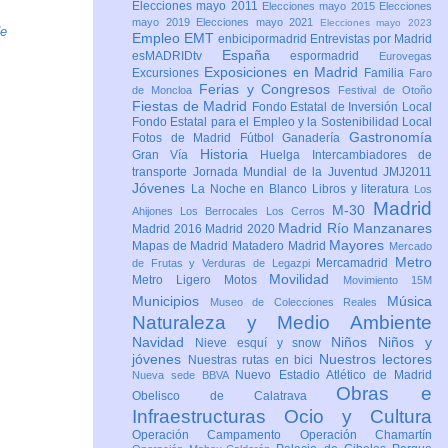
Elecciones mayo 2011
Elecciones mayo 2015
Elecciones
mayo 2019
Elecciones mayo 2021
Elecciones mayo 2023
de
Empleo
EMT
enbicipormadrid
Entrevistas por Madrid
España
esMADRIDtv
espormadrid
Eurovegas
Exposiciones en Madrid
Excursiones
Familia
Faro
Ferias y Congresos
de Moncloa
Festival de Otoño
Fiestas de Madrid
Fondo Estatal de Inversión Local
Fondo Estatal para el Empleo y la Sostenibilidad Local
Gastronomía
Fotos de Madrid
Fútbol
Ganadería
Historia
Gran Vía
Huelga
Intercambiadores de
transporte
Jornada Mundial de la Juventud JMJ2011
Jóvenes
La Noche en Blanco
Libros y literatura
Los
Madrid
M-30
Ahijones
Los Berrocales
Los Cerros
Madrid Río Manzanares
Madrid 2016
Madrid 2020
Mayores
Mapas de Madrid
Matadero Madrid
Mercado
Metro
Mercamadrid
de Frutas y Verduras de Legazpi
Movilidad
Metro Ligero
Motos
Movimiento 15M
Municipios
Música
Museo de Colecciones Reales
Naturaleza y Medio Ambiente
Navidad
Niños
Niños y
Nieve esquí y snow
jóvenes
Nuestros lectores
Nuestras rutas en bici
Nuevo Estadio Atlético de Madrid
Nueva sede BBVA
Obras e
Obelisco de Calatrava
Infraestructuras
Ocio y Cultura
Operación Campamento
Operación Chamartín