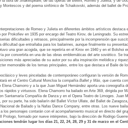
de la obra de Shakespeare, de las óperas de Bellini, Romeo y Julieta, y de Go
y Montescos y del poema sinfónico de Tchaikovski, además del ballet de Pro
interpretaciones de Romeo y Julieta en diferentes ámbitos artísticos destaca el
por Prokofiev en 1935 por encargo del Teatro Kirov, de Leningrado. Su estre
 serias dificultades y retrasos, principalmente por la incomprensión que susci
a dificultad que entrañaba para los bailarines, aunque finalmente su presenta
tuvo una gran acogida, que se repetiría en el Kirov en 1940 y en el Bolshoi e
ía por convertirla en una de las obras emblemáticas del arte soviético. Se tr
iciones más apreciadas de su autor por su alta inspiración melódica y riquez
ácter memorable de los temas principales, entre los que destaca el Baile de lo
eoclásico y leves pinceladas de contemporáneo configuran la versión de Rome
tará en el Centro Cultural Moncloa la compañía
Ballet y Más
, que cuenta con
de Elena Chamorro y a la que Juan Miguel Hernández aporta una coreografía d
s rápidos y virtuosos. Elena Chamorro ha bailado en Arte 369, dirigida por M
en Santamaría Compañía de Danza y en el Opera Teatro de Limoges. Juan M
por su parte, ha sido bailarín del Ballet Víctor Ullate, del Ballet de Zaragoza,
acional de Bailado y la Nafas Dance Company, entre otras. Los nueve baila
 a los personajes contarán con el acompañamiento musical en directo del gr
l Prologo, formado por nueve intérpretes, bajo la dirección de Rodrigo Guerr
ciones tendrán lugar los días 21, 22, 24, 28, 29 y 31 de marzo en el Cent