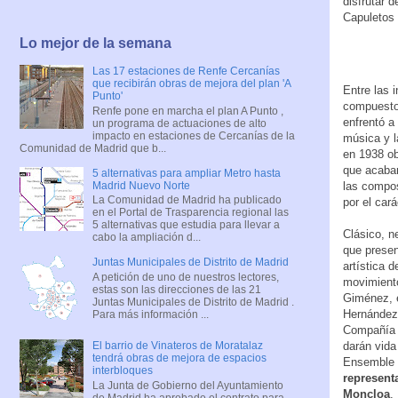
disfrutar 
Capuletos 
Lo mejor de la semana
Las 17 estaciones de Renfe Cercanías
que recibirán obras de mejora del plan 'A
Entre las 
Punto'
compuesto 
Renfe pone en marcha el plan A Punto ,
enfrentó a
un programa de actuaciones de alto
impacto en estaciones de Cercanías de la
música y l
Comunidad de Madrid que b...
en 1938 ob
que acabar
5 alternativas para ampliar Metro hasta
Madrid Nuevo Norte
las compos
La Comunidad de Madrid ha publicado
por el car
en el Portal de Trasparencia regional las
5 alternativas que estudia para llevar a
Clásico, n
cabo la ampliación d...
que presen
Juntas Municipales de Distrito de Madrid
artística 
A petición de uno de nuestros lectores,
movimiento
estas son las direcciones de las 21
Giménez, 
Juntas Municipales de Distrito de Madrid .
Hernández, 
Para más información ...
Compañía N
darán vida
El barrio de Vinateros de Moratalaz
tendrá obras de mejora de espacios
Ensemble I
interbloques
representa
La Junta de Gobierno del Ayuntamiento
Moncloa
.
de Madrid ha aprobado el contrato para