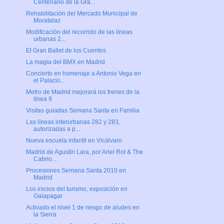
Centenario de la Gra...
Rehabilitación del Mercado Municipal de
Moratalaz
Modificación del recorrido de las líneas
urbanas 2...
El Gran Ballet de los Cuentos
La magia del BMX en Madrid
Concierto en homenaje a Antonio Vega en
el Palacio...
Metro de Madrid mejorará los trenes de la
línea 9
Visitas guiadas Semana Santa en Familia
Las líneas interurbanas 282 y 283,
autorizadas a p...
Nueva escuela infantil en Vicálvaro
Madrid de Agustín Lara, por Ariel Rot & The
Cabrio...
Procesiones Semana Santa 2010 en
Madrid
Los inicios del turismo, exposición en
Galapagar
Activado el nivel 1 de riesgo de aludes en
la Sierra