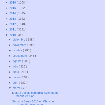
►
2016
( 1168 )
►
2015
( 1182 )
►
2014
( 1415 )
►
2013
( 1682 )
►
2012
( 1648 )
►
2011
( 3181 )
▼
2010
( 3531 )
►
diciembre
( 288 )
►
noviembre
( 295 )
►
octubre
( 286 )
►
septiembre
( 346 )
►
agosto
( 281 )
►
julio
( 325 )
►
junio
( 293 )
►
mayo
( 240 )
►
abril
( 282 )
▼
marzo
( 291 )
Mejora del eje comercial Avenida de
Madrid en San ...
Semana Santa 2010 en Chinchón,
Carabaña, Morata de...