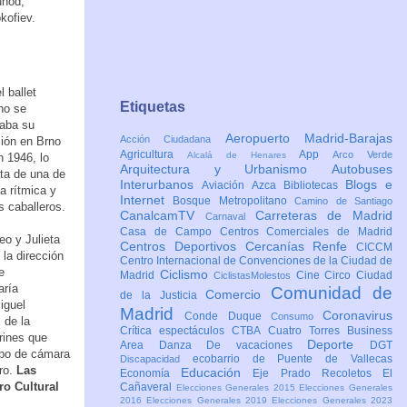
unod,
kofiev.
 ballet
Etiquetas
no se
taba su
Aeropuerto Madrid-Barajas
Acción Ciudadana
ción en Brno
Agricultura
App
Arco Verde
Alcalá de Henares
n 1946, lo
Arquitectura y Urbanismo
Autobuses
ata de una de
Interurbanos
Blogs e
Aviación
Azca
Bibliotecas
a rítmica y
Internet
Bosque Metropolitano
Camino de Santiago
s caballeros.
CanalcamTV
Carreteras de Madrid
Carnaval
Casa de Campo
Centros Comerciales de Madrid
o y Julieta
Centros Deportivos
Cercanías Renfe
CICCM
 la dirección
Centro Internacional de Convenciones de la Ciudad de
e
Ciclismo
Madrid
Cine
Circo
Ciudad
CiclistasMolestos
aría
Comunidad de
Comercio
de la Justicia
iguel
Madrid
Coronavirus
Conde Duque
Consumo
 de la
Crítica espectáculos
CTBA Cuatro Torres Business
rines que
Deporte
Area
Danza
De vacaciones
DGT
upo de cámara
ecobarrio de Puente de Vallecas
Discapacidad
ero.
Las
Educación
Economía
Eje Prado Recoletos
El
ro Cultural
Cañaveral
Elecciones Generales 2015
Elecciones Generales
2016
Elecciones Generales 2019
Elecciones Generales 2023