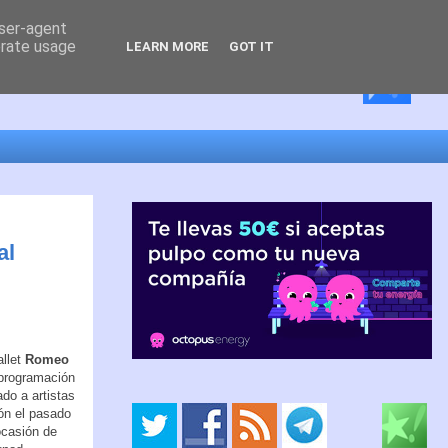
user-agent
erate usage
LEARN MORE
GOT IT
al
allet
Romeo
 programación
ado a artistas
ón el pasado
ocasión de