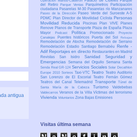
Palacio de Cibeles
Parque
Operación Mahou-Calderón
del Retiro
Parquímetros
Participación
Parque Ventas
ciudadana
Pasarelas M-30
Pasarelas río Manzanares
Paseo Verde del Suroeste A-5
Paseo de la Dirección
Personas
PDMC Plan Director de Movilidad Ciclista
Movilidad Reducida
Piscinas
Plan VIVE
Planes
Renove
Planos de Transporte
Plaza de España
Plaza
Política
Mayor
Promocionado
Podcast
Proyecto
Puentes históricos
Puerta del Sol
Canalejas
Rebajas
Remodelación de Atocha
Remodelación de Serrano
Renfe -
Remodelación Estadio Santiago Bernabéu
Adif
Reportajes en directo
Restaurantes en Madrid
Sanidad
Seguridad y
Revistas
San Isidro
Emergencias
Semana del Orgullo
Semana Santa
Servicios Sociales
Senda Real GR-124
Solar Decathlon
Teatro
Taxi-VTC
Teatro Auditorio
Europe 2010
Sorteos
San Lorenzo de El Escorial
Teatro Fernán Gómez
Transporte
Teatros del Canal
Telemadrid
Túnel de
Turismo
Valdebebas
Santa María de la Cabeza
Veranos de la Villa
Víctimas del terrorismo
Valdecarros
ada antigua
Vivienda
Zona Bajas Emisiones
Voluntarios
Visitas última semana
N
a
N
e
f
i
n
e