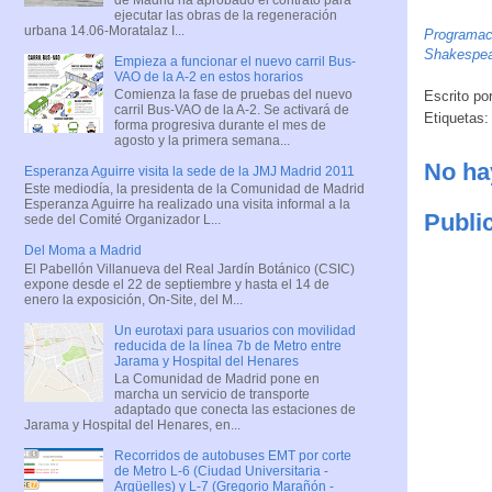
ejecutar las obras de la regeneración
urbana 14.06-Moratalaz I...
Programaci
Shakespear
Empieza a funcionar el nuevo carril Bus-
VAO de la A-2 en estos horarios
Comienza la fase de pruebas del nuevo
Escrito po
carril Bus-VAO de la A-2. Se activará de
Etiquetas
forma progresiva durante el mes de
agosto y la primera semana...
No ha
Esperanza Aguirre visita la sede de la JMJ Madrid 2011
Este mediodía, la presidenta de la Comunidad de Madrid
Esperanza Aguirre ha realizado una visita informal a la
Publi
sede del Comité Organizador L...
Del Moma a Madrid
El Pabellón Villanueva del Real Jardín Botánico (CSIC)
expone desde el 22 de septiembre y hasta el 14 de
enero la exposición, On-Site, del M...
Un eurotaxi para usuarios con movilidad
reducida de la línea 7b de Metro entre
Jarama y Hospital del Henares
La Comunidad de Madrid pone en
marcha un servicio de transporte
adaptado que conecta las estaciones de
Jarama y Hospital del Henares, en...
Recorridos de autobuses EMT por corte
de Metro L-6 (Ciudad Universitaria -
Argüelles) y L-7 (Gregorio Marañón -