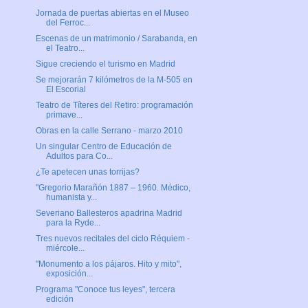
Jornada de puertas abiertas en el Museo
del Ferroc...
Escenas de un matrimonio / Sarabanda, en
el Teatro...
Sigue creciendo el turismo en Madrid
Se mejorarán 7 kilómetros de la M-505 en
El Escorial
Teatro de Títeres del Retiro: programación
primave...
Obras en la calle Serrano - marzo 2010
Un singular Centro de Educación de
Adultos para Co...
¿Te apetecen unas torrijas?
"Gregorio Marañón 1887 – 1960. Médico,
humanista y...
Severiano Ballesteros apadrina Madrid
para la Ryde...
Tres nuevos recitales del ciclo Réquiem -
miércole...
"Monumento a los pájaros. Hito y mito",
exposición...
Programa "Conoce tus leyes", tercera
edición