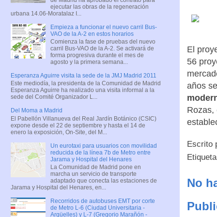
ejecutar las obras de la regeneración
urbana 14.06-Moratalaz I...
Empieza a funcionar el nuevo carril Bus-
VAO de la A-2 en estos horarios
Comienza la fase de pruebas del nuevo
El proy
carril Bus-VAO de la A-2. Se activará de
forma progresiva durante el mes de
56 proy
agosto y la primera semana...
mercado
Esperanza Aguirre visita la sede de la JMJ Madrid 2011
Este mediodía, la presidenta de la Comunidad de Madrid
años se
Esperanza Aguirre ha realizado una visita informal a la
modern
sede del Comité Organizador L...
Rozas, 
Del Moma a Madrid
El Pabellón Villanueva del Real Jardín Botánico (CSIC)
estable
expone desde el 22 de septiembre y hasta el 14 de
enero la exposición, On-Site, del M...
Escrito
Un eurotaxi para usuarios con movilidad
reducida de la línea 7b de Metro entre
Etiquet
Jarama y Hospital del Henares
La Comunidad de Madrid pone en
marcha un servicio de transporte
No ha
adaptado que conecta las estaciones de
Jarama y Hospital del Henares, en...
Recorridos de autobuses EMT por corte
Publi
de Metro L-6 (Ciudad Universitaria -
Argüelles) y L-7 (Gregorio Marañón -