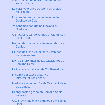
Copa del Mundo de BMX Supercross, el
sábado 27 de ...
La coral Veteranos de Iberia en el ciclo
Música pa...
Los problemas de mantenimiento del
Obelisco de Cal...
Ya sabemos por qué no funciona el
Obelisco…
Campaña “Cuando vengas a Madrid” con
Foster, Arola...
Remodelación de la calle Yelmo de Tres
Cantos
Prueba de Conocimientos y Destrezas
Indispensables...
Dona sangre antes de las vacaciones de
Semana Santa
La Carrera por el Planeta 2010 en el Retiro
Reforma del casco urbano e
infraestructuras ganade...
Madrid es la número 12 de 27 en el Índice
de Compe...
Bach y pasión gitana en Semana Santa -
jueves 25 d...
Cita previa telefónica para los Servicios de
Orien...