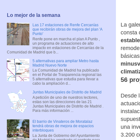
Lo mejor de la semana
La gale
Las 17 estaciones de Renfe Cercanías
que recibirán obras de mejora del plan 'A
consta 
Punto'
Renfe pone en marcha el plan A Punto ,
establ
un programa de actuaciones de alto
remodel
impacto en estaciones de Cercanías de la
Comunidad de Madrid que b...
básicas
5 alternativas para ampliar Metro hasta
minusv
Madrid Nuevo Norte
La Comunidad de Madrid ha publicado
climati
en el Portal de Trasparencia regional las
56 pro
5 alternativas que estudia para llevar a
cabo la ampliación d...
Juntas Municipales de Distrito de Madrid
Desde l
A petición de uno de nuestros lectores,
estas son las direcciones de las 21
actuaci
Juntas Municipales de Distrito de Madrid .
instala
Para más información ...
supuest
El barrio de Vinateros de Moratalaz
una inv
tendrá obras de mejora de espacios
interbloques
3.200 c
La Junta de Gobierno del Ayuntamiento
de Madrid ha aprobado el contrato para