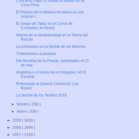
Concierto Dale La Vuelta Al Mundo en el
Circo Price
El Palacio de la Música recupera su uso
original c...
El Juego de Yalta, en el Corral de
Comedias de Alcalá
Mejora de la biodiversidad en la Sierra del
Rincón
La primavera en la Quinta de los Molinos
Trotamundos a pedales
Día Mundial de la Poesía, actividades el 21
de mar...
Angelina o el honor de un brigadier, en El
Escorial
Reformada la Galería Comercial 'Las
Rozas'
La Noche de los Teatros 2010
►
febrero
( 266 )
►
enero
( 338 )
►
2009
( 3030 )
►
2008
( 1694 )
►
2007
( 1100 )