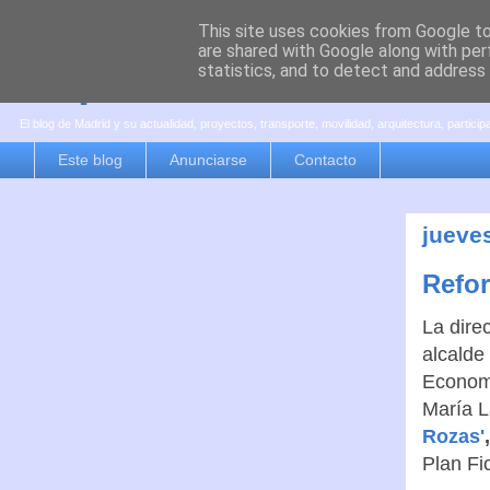
This site uses cookies from Google to 
are shared with Google along with per
es por madrid
statistics, and to detect and address
El blog de Madrid y su actualidad, proyectos, transporte, movilidad, arquitectura, partici
Este blog
Anunciarse
Contacto
jueve
Refor
La dire
alcalde
Economí
María L
Rozas'
Plan Fi