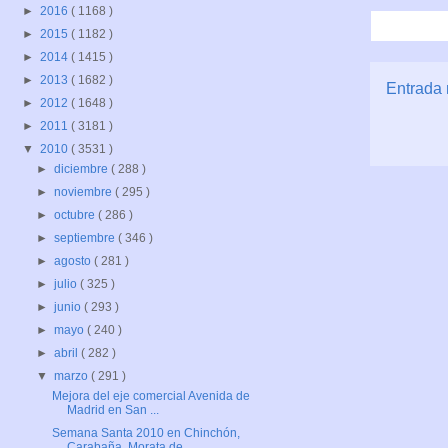
►
2016
( 1168 )
►
2015
( 1182 )
►
2014
( 1415 )
►
2013
( 1682 )
Entrada 
►
2012
( 1648 )
►
2011
( 3181 )
▼
2010
( 3531 )
►
diciembre
( 288 )
►
noviembre
( 295 )
►
octubre
( 286 )
►
septiembre
( 346 )
►
agosto
( 281 )
►
julio
( 325 )
►
junio
( 293 )
►
mayo
( 240 )
►
abril
( 282 )
▼
marzo
( 291 )
Mejora del eje comercial Avenida de
Madrid en San ...
Semana Santa 2010 en Chinchón,
Carabaña, Morata de...