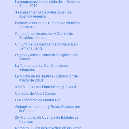
La programación completa de la Semana
Santa 2010
"Fracasso", en la Sala Arte Joven de
Avenida América
Balance 2009 de los Centros de Atención
Social a I...
Campaña de Inspección y Control de
Establecimiento...
Un 60% de los madrileños no viajará en
Semana Santa
Órgano y música coral en las iglesias de
Madrid - ...
La Teleporquería, S.L. Soluciones
Integrales
La Noche de los Teatros - Sábado 27 de
marzo de 2010
XXV Muestra del Libro Infantil y Juvenil
Calígula, de Albert Camus
El Rocódromo de Madrid Río
Alojamientos rurales y Rutas Guiadas por
la Comuni...
25º Concurso de Cuentos de Bibliotecas
Públicas
Romeo y Julieta de Prokofiev, en el Centro