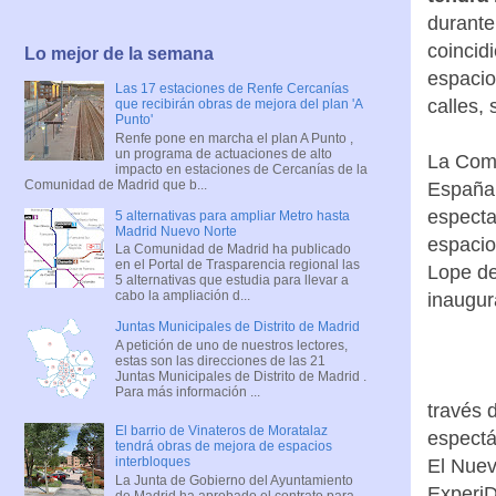
durante
coincid
Lo mejor de la semana
espacio
Las 17 estaciones de Renfe Cercanías
calles, 
que recibirán obras de mejora del plan 'A
Punto'
Renfe pone en marcha el plan A Punto ,
un programa de actuaciones de alto
La Comu
impacto en estaciones de Cercanías de la
Comunidad de Madrid que b...
España,
especta
5 alternativas para ampliar Metro hasta
Madrid Nuevo Norte
espacio
La Comunidad de Madrid ha publicado
en el Portal de Trasparencia regional las
Lope de
5 alternativas que estudia para llevar a
cabo la ampliación d...
inaugur
Juntas Municipales de Distrito de Madrid
A petición de uno de nuestros lectores,
estas son las direcciones de las 21
Juntas Municipales de Distrito de Madrid .
Para más información ...
través 
El barrio de Vinateros de Moratalaz
espectá
tendrá obras de mejora de espacios
interbloques
El Nuev
La Junta de Gobierno del Ayuntamiento
ExperiD
de Madrid ha aprobado el contrato para