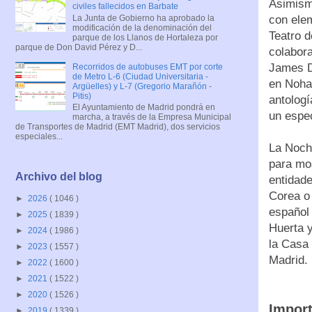
Asimismo
civiles fallecidos en Barbate
La Junta de Gobierno ha aprobado la
con elem
modificación de la denominación del
Teatro d
parque de los Llanos de Hortaleza por
parque de Don David Pérez y D...
colabor
James D
Recorridos de autobuses EMT por corte
de Metro L-6 (Ciudad Universitaria -
en Nohan
Argüelles) y L-7 (Gregorio Marañón -
Pitis)
antologí
El Ayuntamiento de Madrid pondrá en
un espe
marcha, a través de la Empresa Municipal
de Transportes de Madrid (EMT Madrid), dos servicios
especiales...
La Noch
para mos
Archivo del blog
entidad
Corea o 
►
2026
( 1046 )
español 
►
2025
( 1839 )
Huerta y
►
2024
( 1986 )
la Casa 
►
2023
( 1557 )
Madrid.
►
2022
( 1600 )
►
2021
( 1522 )
►
2020
( 1526 )
Impor
►
2019
( 1339 )