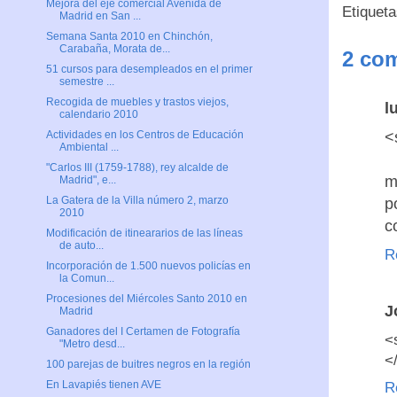
Mejora del eje comercial Avenida de
Etiquet
Madrid en San ...
Semana Santa 2010 en Chinchón,
Carabaña, Morata de...
2 com
51 cursos para desempleados en el primer
semestre ...
Recogida de muebles y trastos viejos,
l
calendario 2010
<
Actividades en los Centros de Educación
Ambiental ...
"Carlos III (1759-1788), rey alcalde de
m
Madrid", e...
La Gatera de la Villa número 2, marzo
p
2010
c
Modificación de itineararios de las líneas
de auto...
R
Incorporación de 1.500 nuevos policías en
la Comun...
Procesiones del Miércoles Santo 2010 en
J
Madrid
Ganadores del I Certamen de Fotografía
<
"Metro desd...
<
100 parejas de buitres negros en la región
En Lavapiés tienen AVE
R