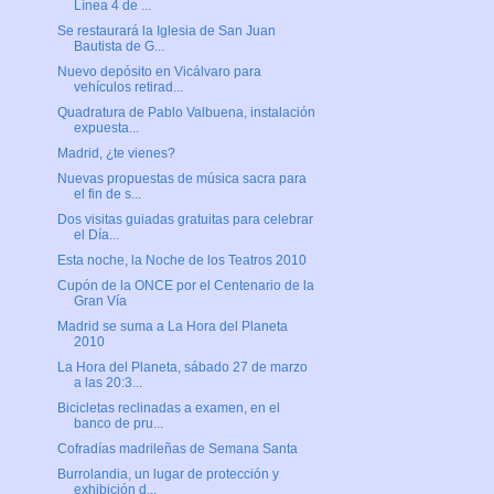
Línea 4 de ...
Se restaurará la Iglesia de San Juan
Bautista de G...
Nuevo depósito en Vicálvaro para
vehículos retirad...
Quadratura de Pablo Valbuena, instalación
expuesta...
Madrid, ¿te vienes?
Nuevas propuestas de música sacra para
el fin de s...
Dos visitas guiadas gratuitas para celebrar
el Día...
Esta noche, la Noche de los Teatros 2010
Cupón de la ONCE por el Centenario de la
Gran Vía
Madrid se suma a La Hora del Planeta
2010
La Hora del Planeta, sábado 27 de marzo
a las 20:3...
Bicicletas reclinadas a examen, en el
banco de pru...
Cofradías madrileñas de Semana Santa
Burrolandia, un lugar de protección y
exhibición d...