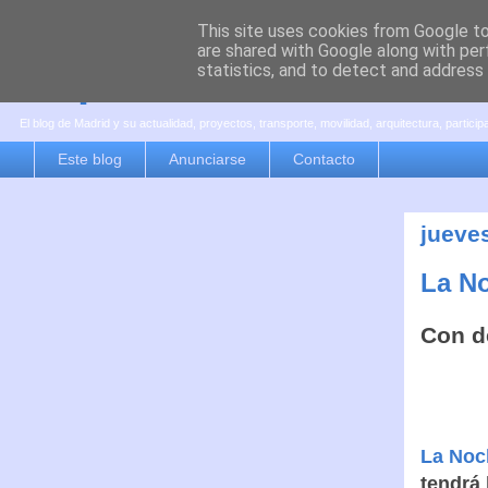
This site uses cookies from Google to 
are shared with Google along with per
es por madrid
statistics, and to detect and address
El blog de Madrid y su actualidad, proyectos, transporte, movilidad, arquitectura, partici
Este blog
Anunciarse
Contacto
jueve
La No
Con d
La Noc
tendrá 