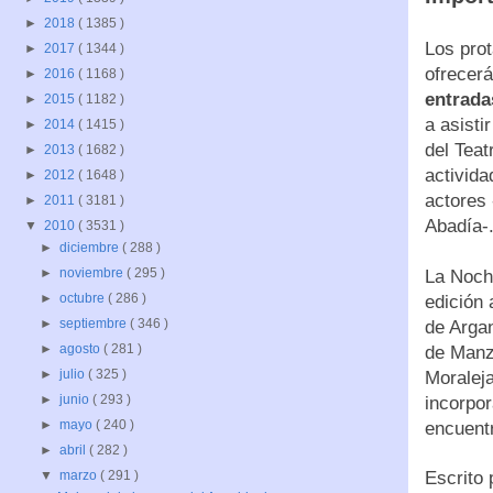
►
2018
( 1385 )
Los prot
►
2017
( 1344 )
ofrecer
►
2016
( 1168 )
entrada
►
2015
( 1182 )
a asisti
►
2014
( 1415 )
del Tea
►
2013
( 1682 )
activida
►
2012
( 1648 )
actores 
►
2011
( 3181 )
Abadía-
▼
2010
( 3531 )
►
diciembre
( 288 )
►
noviembre
( 295 )
La Noche
►
octubre
( 286 )
edición 
►
septiembre
( 346 )
de Arga
►
agosto
( 281 )
de Manz
►
julio
( 325 )
Moralej
►
junio
( 293 )
incorpor
►
mayo
( 240 )
encuent
►
abril
( 282 )
Escrito
▼
marzo
( 291 )