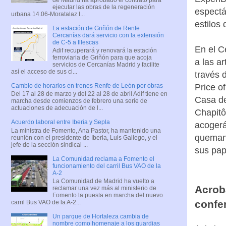
ejecutar las obras de la regeneración
espectá
urbana 14.06-Moratalaz I...
estilos 
La estación de Griñón de Renfe
Cercanías dará servicio con la extensión
de C-5 a Illescas
En el C
Adif recuperará y renovará la estación
ferroviaria de Griñón para que acoja
a las a
servicios de Cercanías Madrid y facilite
así el acceso de sus ci...
través 
Cambio de horarios en trenes Renfe de León por obras
Price o
Del 17 al 28 de marzo y del 22 al 28 de abril Adif tiene en
Casa de
marcha desde comienzos de febrero una serie de
actuaciones de adecuación de l...
Chapitô
Acuerdo laboral entre Iberia y Sepla
acogerá
La ministra de Fomento, Ana Pastor, ha mantenido una
queman'
reunión con el presidente de Iberia, Luis Gallego, y el
jefe de la sección sindical ...
sus pap
La Comunidad reclama a Fomento el
funcionamiento del carril Bus VAO de la
A-2
La Comunidad de Madrid ha vuelto a
Acrob
reclamar una vez más al ministerio de
Fomento la puesta en marcha del nuevo
confe
carril Bus VAO de la A-2...
Un parque de Hortaleza cambia de
nombre como homenaje a los guardias