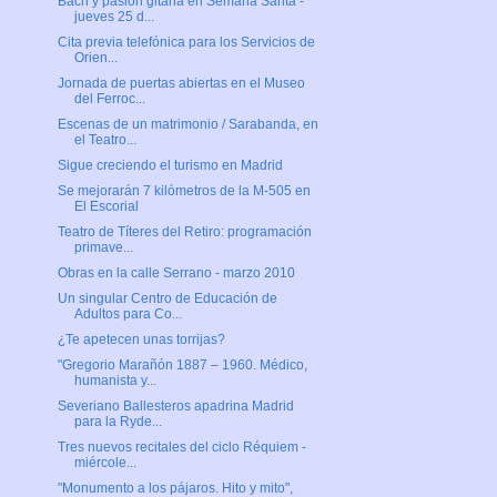
Bach y pasión gitana en Semana Santa -
jueves 25 d...
Cita previa telefónica para los Servicios de
Orien...
Jornada de puertas abiertas en el Museo
del Ferroc...
Escenas de un matrimonio / Sarabanda, en
el Teatro...
Sigue creciendo el turismo en Madrid
Se mejorarán 7 kilómetros de la M-505 en
El Escorial
Teatro de Títeres del Retiro: programación
primave...
Obras en la calle Serrano - marzo 2010
Un singular Centro de Educación de
Adultos para Co...
¿Te apetecen unas torrijas?
"Gregorio Marañón 1887 – 1960. Médico,
humanista y...
Severiano Ballesteros apadrina Madrid
para la Ryde...
Tres nuevos recitales del ciclo Réquiem -
miércole...
"Monumento a los pájaros. Hito y mito",