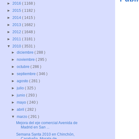
►
2016
( 1168 )
►
2015
( 1182 )
►
2014
( 1415 )
►
2013
( 1682 )
►
2012
( 1648 )
►
2011
( 3181 )
▼
2010
( 3531 )
►
diciembre
( 288 )
►
noviembre
( 295 )
►
octubre
( 286 )
►
septiembre
( 346 )
►
agosto
( 281 )
►
julio
( 325 )
►
junio
( 293 )
►
mayo
( 240 )
►
abril
( 282 )
▼
marzo
( 291 )
Mejora del eje comercial Avenida de
Madrid en San ...
Semana Santa 2010 en Chinchón,
Carabaña, Morata de...