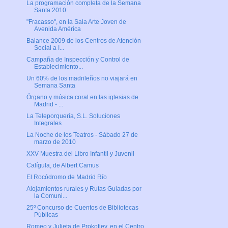
La programación completa de la Semana
Santa 2010
"Fracasso", en la Sala Arte Joven de
Avenida América
Balance 2009 de los Centros de Atención
Social a I...
Campaña de Inspección y Control de
Establecimiento...
Un 60% de los madrileños no viajará en
Semana Santa
Órgano y música coral en las iglesias de
Madrid - ...
La Teleporquería, S.L. Soluciones
Integrales
La Noche de los Teatros - Sábado 27 de
marzo de 2010
XXV Muestra del Libro Infantil y Juvenil
Calígula, de Albert Camus
El Rocódromo de Madrid Río
Alojamientos rurales y Rutas Guiadas por
la Comuni...
25º Concurso de Cuentos de Bibliotecas
Públicas
Romeo y Julieta de Prokofiev, en el Centro