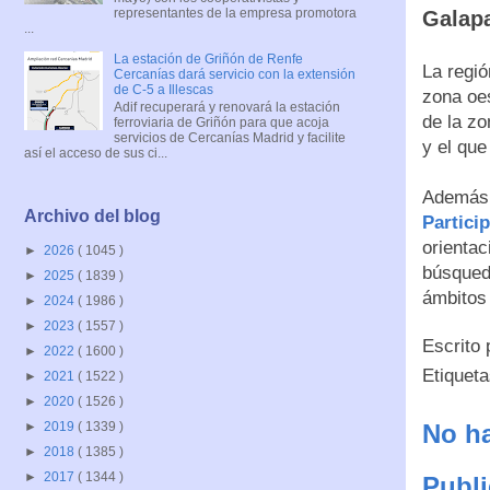
representantes de la empresa promotora
Galapa
...
La estación de Griñón de Renfe
La regió
Cercanías dará servicio con la extensión
de C-5 a Illescas
zona oes
Adif recuperará y renovará la estación
de la zo
ferroviaria de Griñón para que acoja
servicios de Cercanías Madrid y facilite
y el que
así el acceso de sus ci...
Además 
Archivo del blog
Partici
orientac
►
2026
( 1045 )
búsqued
►
2025
( 1839 )
ámbitos 
►
2024
( 1986 )
►
2023
( 1557 )
Escrito
►
2022
( 1600 )
Etiquet
►
2021
( 1522 )
►
2020
( 1526 )
No ha
►
2019
( 1339 )
►
2018
( 1385 )
►
2017
( 1344 )
Publi