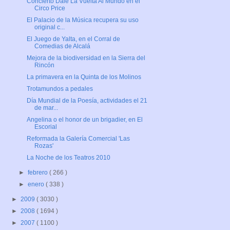
Concierto Dale La Vuelta Al Mundo en el
Circo Price
El Palacio de la Música recupera su uso
original c...
El Juego de Yalta, en el Corral de
Comedias de Alcalá
Mejora de la biodiversidad en la Sierra del
Rincón
La primavera en la Quinta de los Molinos
Trotamundos a pedales
Día Mundial de la Poesía, actividades el 21
de mar...
Angelina o el honor de un brigadier, en El
Escorial
Reformada la Galería Comercial 'Las
Rozas'
La Noche de los Teatros 2010
►
febrero
( 266 )
►
enero
( 338 )
►
2009
( 3030 )
►
2008
( 1694 )
►
2007
( 1100 )