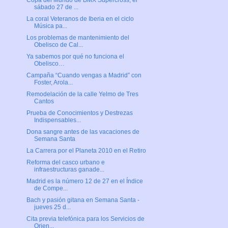
Copa del Mundo de BMX Supercross, el
sábado 27 de ...
La coral Veteranos de Iberia en el ciclo
Música pa...
Los problemas de mantenimiento del
Obelisco de Cal...
Ya sabemos por qué no funciona el
Obelisco…
Campaña “Cuando vengas a Madrid” con
Foster, Arola...
Remodelación de la calle Yelmo de Tres
Cantos
Prueba de Conocimientos y Destrezas
Indispensables...
Dona sangre antes de las vacaciones de
Semana Santa
La Carrera por el Planeta 2010 en el Retiro
Reforma del casco urbano e
infraestructuras ganade...
Madrid es la número 12 de 27 en el Índice
de Compe...
Bach y pasión gitana en Semana Santa -
jueves 25 d...
Cita previa telefónica para los Servicios de
Orien...