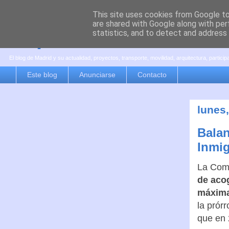
This site uses cookies from Google to 
are shared with Google along with per
es por madrid
statistics, and to detect and address
El blog de Madrid y su actualidad, proyectos, transporte, movilidad, arquitectura, partici
Este blog
Anunciarse
Contacto
lunes
Balan
Inmig
La Comu
de aco
máxima
la prór
que en 