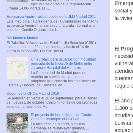
Emergen
ejecutar las obras de la regeneración
urbana 14.06-Moratalaz I...
social 
Esperanza Aguirre visita la sede de la JMJ Madrid 2011
la vivie
Este mediodía, la presidenta de la Comunidad de Madrid
Esperanza Aguirre ha realizado una visita informal a la
sede del Comité Organizador L...
Del Moma a Madrid
El Pabellón Villanueva del Real Jardín Botánico (CSIC)
expone desde el 22 de septiembre y hasta el 14 de
El
Prog
enero la exposición, On-Site, del M...
necesid
Un eurotaxi para usuarios con movilidad
vulnera
reducida de la línea 7b de Metro entre
Jarama y Hospital del Henares
atendie
La Comunidad de Madrid pone en
marcha un servicio de transporte
cuentan
adaptado que conecta las estaciones de
requiera
Jarama y Hospital del Henares, en...
Cupón de la ONCE Madrid 2016
Se pondrán en venta el 28 de septiembre, para el sorteo
El año 
del jueves 1 de octubre "Cinco millones de corazonadas
se unirán al sueño de Ma...
1.300 p
acudier
El proyecto de las cocheras de Cuatro
Caminos incumple el PGOUM
bolivia
La alcaldesa de Madrid, Manuela
Carmena, se reunió ayer (martes, 17
actuaci
mayo) con los cooperativistas y