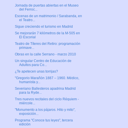
Jornada de puertas abiertas en el Museo
del Ferroc...
Escenas de un matrimonio / Sarabanda, en
el Teatro...
Sigue creciendo el turismo en Madrid
Se mejorarán 7 kilómetros de la M-505 en
El Escorial
Teatro de Títeres del Retiro: programación
primave...
Obras en la calle Serrano - marzo 2010
Un singular Centro de Educación de
Adultos para Co...
¿Te apetecen unas torrijas?
"Gregorio Marañón 1887 – 1960. Médico,
humanista y...
Severiano Ballesteros apadrina Madrid
para la Ryde...
Tres nuevos recitales del ciclo Réquiem -
miércole...
"Monumento a los pájaros. Hito y mito",
exposición...
Programa "Conoce tus leyes", tercera
edición