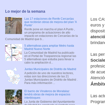
Lo mejor de la semana
Los CAS
Las 17 estaciones de Renfe Cercanías
que recibirán obras de mejora del plan 'A
euros y
Punto'
Renfe pone en marcha el plan A Punto ,
disposi
un programa de actuaciones de alto
impacto en estaciones de Cercanías de la
atenció
Comunidad de Madrid que b...
brindan
5 alternativas para ampliar Metro hasta
Madrid Nuevo Norte
La Comunidad de Madrid ha publicado
Las per
en el Portal de Trasparencia regional las
5 alternativas que estudia para llevar a
Social
cabo la ampliación d...
profesi
Juntas Municipales de Distrito de Madrid
de acue
A petición de uno de nuestros lectores,
estas son las direcciones de las 21
Atenció
Juntas Municipales de Distrito de Madrid .
Para más información ...
Ámbit
El barrio de Vinateros de Moratalaz
tendrá obras de mejora de espacios
Las act
interbloques
Program
La Junta de Gobierno del Ayuntamiento
de Madrid ha aprobado el contrato para