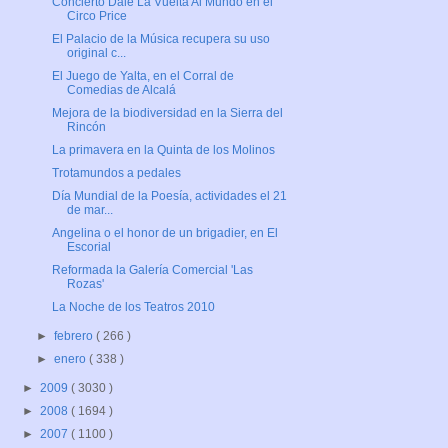
Concierto Dale La Vuelta Al Mundo en el
Circo Price
El Palacio de la Música recupera su uso
original c...
El Juego de Yalta, en el Corral de
Comedias de Alcalá
Mejora de la biodiversidad en la Sierra del
Rincón
La primavera en la Quinta de los Molinos
Trotamundos a pedales
Día Mundial de la Poesía, actividades el 21
de mar...
Angelina o el honor de un brigadier, en El
Escorial
Reformada la Galería Comercial 'Las
Rozas'
La Noche de los Teatros 2010
►
febrero
( 266 )
►
enero
( 338 )
►
2009
( 3030 )
►
2008
( 1694 )
►
2007
( 1100 )