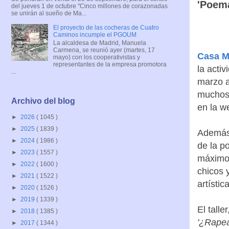
'Poema
del jueves 1 de octubre "Cinco millones de corazonadas
se unirán al sueño de Ma...
El proyecto de las cocheras de Cuatro
Caminos incumple el PGOUM
La alcaldesa de Madrid, Manuela
Carmena, se reunió ayer (martes, 17
Casa M
mayo) con los cooperativistas y
representantes de la empresa promotora
la activ
...
marzo a
muchos.
Archivo del blog
en la w
►
2026
( 1045 )
►
2025
( 1839 )
Además,
►
2024
( 1986 )
de la p
►
2023
( 1557 )
máximos
►
2022
( 1600 )
chicos 
►
2021
( 1522 )
artístic
►
2020
( 1526 )
►
2019
( 1339 )
El taller
►
2018
( 1385 )
'¿Rapea
►
2017
( 1344 )