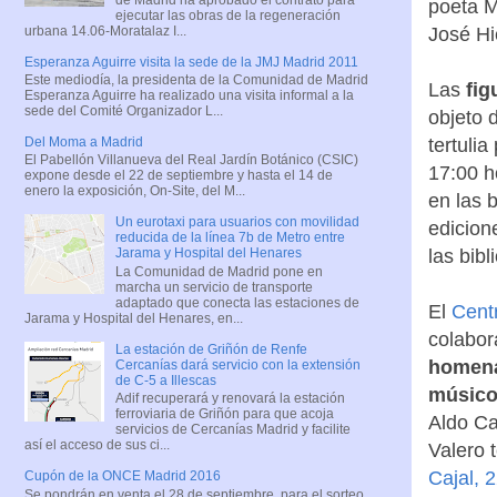
poeta M
ejecutar las obras de la regeneración
urbana 14.06-Moratalaz I...
José Hi
Esperanza Aguirre visita la sede de la JMJ Madrid 2011
Este mediodía, la presidenta de la Comunidad de Madrid
Las
fig
Esperanza Aguirre ha realizado una visita informal a la
sede del Comité Organizador L...
objeto 
tertuli
Del Moma a Madrid
El Pabellón Villanueva del Real Jardín Botánico (CSIC)
17:00 h
expone desde el 22 de septiembre y hasta el 14 de
enero la exposición, On-Site, del M...
en las 
Un eurotaxi para usuarios con movilidad
edicion
reducida de la línea 7b de Metro entre
las bibl
Jarama y Hospital del Henares
La Comunidad de Madrid pone en
marcha un servicio de transporte
adaptado que conecta las estaciones de
El
Cent
Jarama y Hospital del Henares, en...
colabor
La estación de Griñón de Renfe
homena
Cercanías dará servicio con la extensión
de C-5 a Illescas
músico
Adif recuperará y renovará la estación
ferroviaria de Griñón para que acoja
Aldo Ca
servicios de Cercanías Madrid y facilite
así el acceso de sus ci...
Valero 
Cajal, 
Cupón de la ONCE Madrid 2016
Se pondrán en venta el 28 de septiembre, para el sorteo