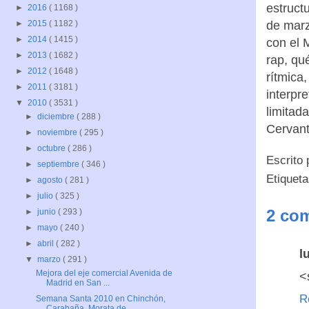
estruct
►
2016
( 1168 )
de marz
►
2015
( 1182 )
►
2014
( 1415 )
con el 
►
2013
( 1682 )
rap, qu
►
2012
( 1648 )
rítmica
►
2011
( 3181 )
interpre
▼
2010
( 3531 )
limitad
►
diciembre
( 288 )
Cervant
►
noviembre
( 295 )
►
octubre
( 286 )
Escrito
►
septiembre
( 346 )
Etiquet
►
agosto
( 281 )
►
julio
( 325 )
2 com
►
junio
( 293 )
►
mayo
( 240 )
►
abril
( 282 )
l
▼
marzo
( 291 )
Mejora del eje comercial Avenida de
<
Madrid en San ...
R
Semana Santa 2010 en Chinchón,
Carabaña, Morata de...