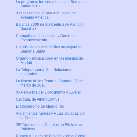
La programación completa de la Semana
Santa 2010
"Fracasso", en la Sala Arte Joven de
Avenida América
Balance 2009 de los Centros de Atención
Social a I...
Campaña de Inspección y Control de
Establecimiento...
Un 60% de los madrileños no viajará en
Semana Santa
Órgano y música coral en las iglesias de
Madrid - ...
La Teleporquería, S.L. Soluciones
Integrales
La Noche de los Teatros - Sábado 27 de
marzo de 2010
XXV Muestra del Libro Infantil y Juvenil
Calígula, de Albert Camus
El Rocódromo de Madrid Río
Alojamientos rurales y Rutas Guiadas por
la Comuni...
25º Concurso de Cuentos de Bibliotecas
Públicas
Romeo y Julieta de Prokofiev, en el Centro