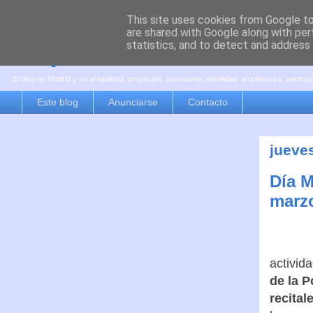
This site uses cookies from Google to 
are shared with Google along with per
es por madrid
statistics, and to detect and address
El blog de Madrid y su actualidad, proyectos, transporte, movilidad, arquitectura, partici
Este blog
Anunciarse
Contacto
jueve
Día M
marz
activid
de la P
recital