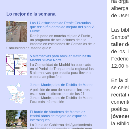
ha orga
alberga
Lo mejor de la semana
de User
Las 17 estaciones de Renfe Cercanías
que recibirán obras de mejora del plan 'A
Las bib
Punto'
Renfe pone en marcha el plan A Punto ,
Santos"
un programa de actuaciones de alto
taller 
impacto en estaciones de Cercanías de la
Comunidad de Madrid que b...
de los 
5 alternativas para ampliar Metro hasta
Federico
Madrid Nuevo Norte
La Comunidad de Madrid ha publicado
12:00 h
en el Portal de Trasparencia regional las
5 alternativas que estudia para llevar a
cabo la ampliación d...
En la b
Juntas Municipales de Distrito de Madrid
se cele
A petición de uno de nuestros lectores,
estas son las direcciones de las 21
recital
Juntas Municipales de Distrito de Madrid .
comenta
Para más información ...
poética
El barrio de Vinateros de Moratalaz
jóvene
tendrá obras de mejora de espacios
interbloques
la Bibl
La Junta de Gobierno del Ayuntamiento
de Madrid ha aprobado el contrato para