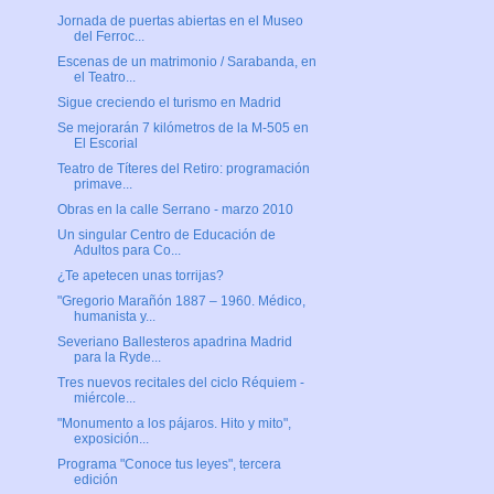
Jornada de puertas abiertas en el Museo
del Ferroc...
Escenas de un matrimonio / Sarabanda, en
el Teatro...
Sigue creciendo el turismo en Madrid
Se mejorarán 7 kilómetros de la M-505 en
El Escorial
Teatro de Títeres del Retiro: programación
primave...
Obras en la calle Serrano - marzo 2010
Un singular Centro de Educación de
Adultos para Co...
¿Te apetecen unas torrijas?
"Gregorio Marañón 1887 – 1960. Médico,
humanista y...
Severiano Ballesteros apadrina Madrid
para la Ryde...
Tres nuevos recitales del ciclo Réquiem -
miércole...
"Monumento a los pájaros. Hito y mito",
exposición...
Programa "Conoce tus leyes", tercera
edición