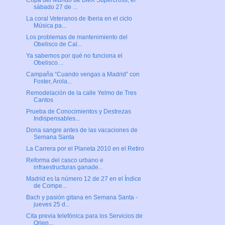
Copa del Mundo de BMX Supercross, el
sábado 27 de ...
La coral Veteranos de Iberia en el ciclo
Música pa...
Los problemas de mantenimiento del
Obelisco de Cal...
Ya sabemos por qué no funciona el
Obelisco…
Campaña “Cuando vengas a Madrid” con
Foster, Arola...
Remodelación de la calle Yelmo de Tres
Cantos
Prueba de Conocimientos y Destrezas
Indispensables...
Dona sangre antes de las vacaciones de
Semana Santa
La Carrera por el Planeta 2010 en el Retiro
Reforma del casco urbano e
infraestructuras ganade...
Madrid es la número 12 de 27 en el Índice
de Compe...
Bach y pasión gitana en Semana Santa -
jueves 25 d...
Cita previa telefónica para los Servicios de
Orien...