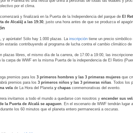
 por el Planeta es una fiesta que unirá a personas de todas las edades y pro
olectivo por el clima.
 comenzará y finalizará en la Puerta de la Independencia del parque de
El Ret
ta de Alcalá) a las 19:30
, justo una hora antes de que se produzca el apagó
ión
a, y apúntate! Sólo hay 1.000 plazas. La
inscripción
tiene un precio simbólico
ión estarás contribuyendo al programa de lucha contra el cambio climático d
n plazas libres, el mismo día de la carrera, de 17:00 a 19:00, las inscripcion
n la carpa de WWF en la misma Puerta de la independencia de El Retiro (Puer
ega premios para los
3 primeros hombres y las 3 primeras mujeres
que cr
abrá premios para los
3 primeros niños y las 3 primeras niñas
. Todos los p
na vela
de La Hora del Planeta
y chapas
conmemorativas del evento.
rrera invitamos a todo el mundo a quedarse con nosotros y
encender sus ve
 de la Puerta de Alcalá se apaguen
. En el escenario de WWF tendrán lugar 
durante los 60 minutos que el planeta entero permanecerá a oscuras.