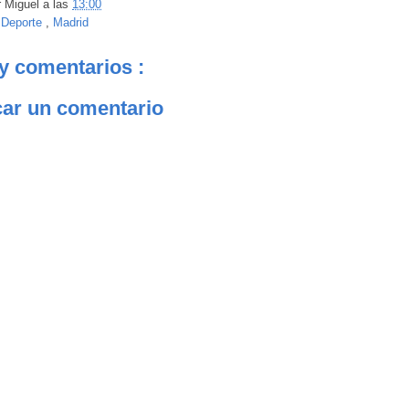
r
Miguel
a las
13:00
:
Deporte
,
Madrid
y comentarios :
car un comentario