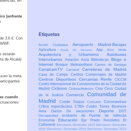
cedencias, en
iro (enfrente
n.
Etiquetas
 de 3,6 €. Con
e WWF.
Aeropuerto Madrid-Barajas
Acción Ciudadana
Agricultura
App
Arco Verde
Alcalá de Henares
es estarán
Arquitectura y Urbanismo
Autobuses
ta de Alcalá)
Interurbanos
Blogs e
Aviación
Azca
Bibliotecas
Internet
Bosque Metropolitano
Camino de Santiago
CanalcamTV
Carreteras de Madrid
Carnaval
Casa de Campo
Centros Comerciales de Madrid
ucen la meta.
Centros Deportivos
Cercanías Renfe
CICCM
articipantes
Centro Internacional de Convenciones de la Ciudad de
Ciclismo
Madrid
Cine
Circo
Ciudad
CiclistasMolestos
Comunidad de
Comercio
de la Justicia
las cuando
Madrid
Coronavirus
Conde Duque
actuaciones
Consumo
Crítica espectáculos
CTBA Cuatro Torres Business
Deporte
Area
Danza
De vacaciones
DGT
ecobarrio de Puente de Vallecas
Discapacidad
Educación
Economía
Eje Prado Recoletos
El
Cañaveral
Elecciones Generales 2015
Elecciones Generales
2016
Elecciones Generales 2019
Elecciones Generales 2023