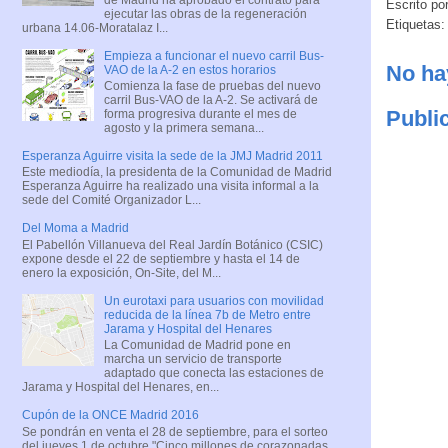
Escrito po
ejecutar las obras de la regeneración
Etiquetas
urbana 14.06-Moratalaz I...
Empieza a funcionar el nuevo carril Bus-
No ha
VAO de la A-2 en estos horarios
Comienza la fase de pruebas del nuevo
carril Bus-VAO de la A-2. Se activará de
Publi
forma progresiva durante el mes de
agosto y la primera semana...
Esperanza Aguirre visita la sede de la JMJ Madrid 2011
Este mediodía, la presidenta de la Comunidad de Madrid
Esperanza Aguirre ha realizado una visita informal a la
sede del Comité Organizador L...
Del Moma a Madrid
El Pabellón Villanueva del Real Jardín Botánico (CSIC)
expone desde el 22 de septiembre y hasta el 14 de
enero la exposición, On-Site, del M...
Un eurotaxi para usuarios con movilidad
reducida de la línea 7b de Metro entre
Jarama y Hospital del Henares
La Comunidad de Madrid pone en
marcha un servicio de transporte
adaptado que conecta las estaciones de
Jarama y Hospital del Henares, en...
Cupón de la ONCE Madrid 2016
Se pondrán en venta el 28 de septiembre, para el sorteo
del jueves 1 de octubre "Cinco millones de corazonadas