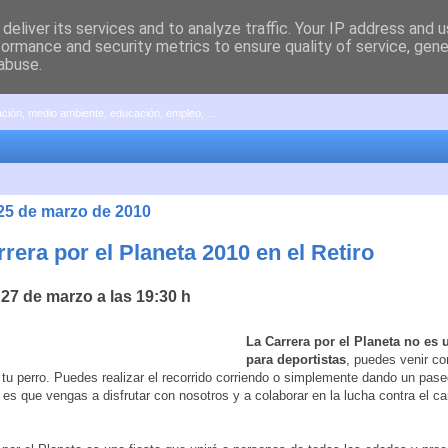
deliver its services and to analyze traffic. Your IP address and 
formance and security metrics to ensure quality of service, gen
abuse.
pación, medio ambiente, educación, empleo, ...
 25 de marzo de 2010
rera por el Planeta 2010 en el Retiro
27 de marzo a las 19:30 h
La Carrera por el Planeta no es 
para deportistas
, puedes venir co
o tu perro. Puedes realizar el recorrido corriendo o simplemente dando un pase
 es que vengas a disfrutar con nosotros y a colaborar en la lucha contra el c