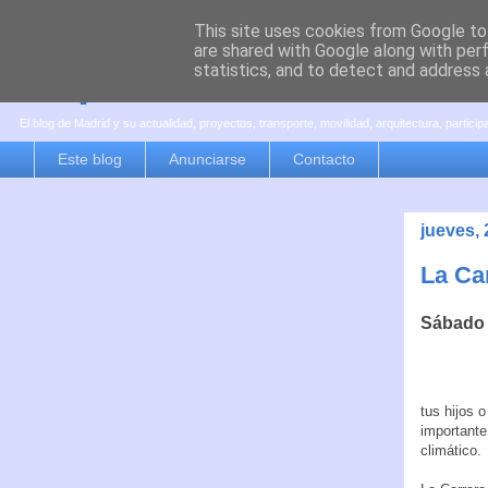
This site uses cookies from Google to 
are shared with Google along with per
es por madrid
statistics, and to detect and address 
El blog de Madrid y su actualidad, proyectos, transporte, movilidad, arquitectura, partici
Este blog
Anunciarse
Contacto
jueves,
La Car
Sábado 
tus hijos 
importante
climático.