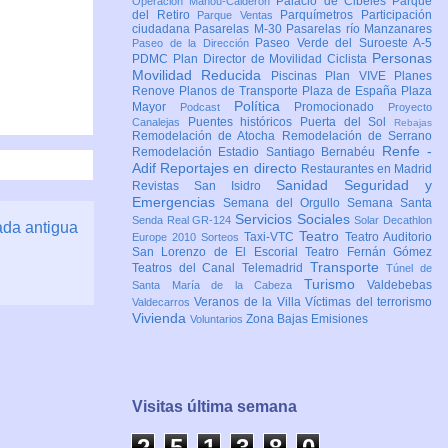
Palacio de Cibeles
Parque
Operación Mahou-Calderón
del Retiro
Parquímetros
Participación
Parque Ventas
ciudadana
Pasarelas M-30
Pasarelas río Manzanares
Paseo Verde del Suroeste A-5
Paseo de la Dirección
Personas
PDMC Plan Director de Movilidad Ciclista
Movilidad Reducida
Piscinas
Plan VIVE
Planes
Renove
Planos de Transporte
Plaza de España
Plaza
Política
Mayor
Promocionado
Podcast
Proyecto
Puentes históricos
Puerta del Sol
Canalejas
Rebajas
Remodelación de Atocha
Remodelación de Serrano
Renfe -
Remodelación Estadio Santiago Bernabéu
Adif
Reportajes en directo
Restaurantes en Madrid
Sanidad
Seguridad y
Revistas
San Isidro
Emergencias
Semana del Orgullo
Semana Santa
Servicios Sociales
Senda Real GR-124
Solar Decathlon
ada antigua
Teatro
Taxi-VTC
Teatro Auditorio
Europe 2010
Sorteos
San Lorenzo de El Escorial
Teatro Fernán Gómez
Transporte
Teatros del Canal
Telemadrid
Túnel de
Turismo
Valdebebas
Santa María de la Cabeza
Veranos de la Villa
Víctimas del terrorismo
Valdecarros
Vivienda
Zona Bajas Emisiones
Voluntarios
Visitas última semana
2
5
1
3
8
0