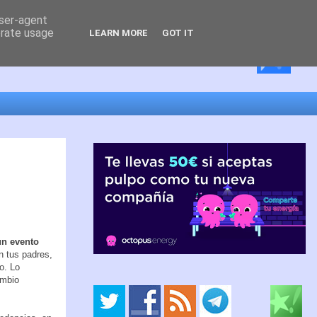
user-agent
erate usage
LEARN MORE
GOT IT
un evento
n tus padres,
o. Lo
ambio