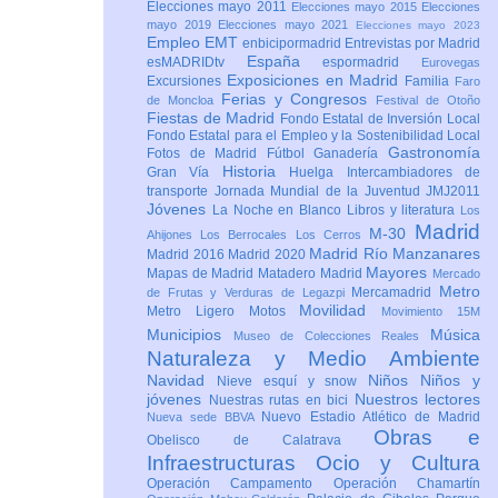
Elecciones mayo 2011
Elecciones mayo 2015
Elecciones
mayo 2019
Elecciones mayo 2021
Elecciones mayo 2023
Empleo
EMT
enbicipormadrid
Entrevistas por Madrid
España
esMADRIDtv
espormadrid
Eurovegas
Exposiciones en Madrid
Excursiones
Familia
Faro
Ferias y Congresos
de Moncloa
Festival de Otoño
Fiestas de Madrid
Fondo Estatal de Inversión Local
Fondo Estatal para el Empleo y la Sostenibilidad Local
Gastronomía
Fotos de Madrid
Fútbol
Ganadería
Historia
Gran Vía
Huelga
Intercambiadores de
transporte
Jornada Mundial de la Juventud JMJ2011
Jóvenes
La Noche en Blanco
Libros y literatura
Los
Madrid
M-30
Ahijones
Los Berrocales
Los Cerros
Madrid Río Manzanares
Madrid 2016
Madrid 2020
Mayores
Mapas de Madrid
Matadero Madrid
Mercado
Metro
Mercamadrid
de Frutas y Verduras de Legazpi
Movilidad
Metro Ligero
Motos
Movimiento 15M
Municipios
Música
Museo de Colecciones Reales
Naturaleza y Medio Ambiente
Navidad
Niños
Niños y
Nieve esquí y snow
jóvenes
Nuestros lectores
Nuestras rutas en bici
Nuevo Estadio Atlético de Madrid
Nueva sede BBVA
Obras e
Obelisco de Calatrava
Infraestructuras
Ocio y Cultura
Operación Campamento
Operación Chamartín