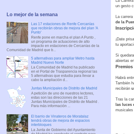
La Carrera
un gesto c
Lo mejor de la semana
La carrera
de la Puer
Las 17 estaciones de Renfe Cercanías
Inscripc
que recibirán obras de mejora del plan 'A
Punto'
Renfe pone en marcha el plan A Punto ,
¡Date pris
un programa de actuaciones de alto
tu aportac
impacto en estaciones de Cercanías de la
Comunidad de Madrid que b...
Si quedara
5 alternativas para ampliar Metro hasta
abiertas e
Madrid Nuevo Norte
Premios
La Comunidad de Madrid ha publicado
en el Portal de Trasparencia regional las
5 alternativas que estudia para llevar a
Habrá entr
cabo la ampliación d...
También h
Juntas Municipales de Distrito de Madrid
recibirán
u
A petición de uno de nuestros lectores,
estas son las direcciones de las 21
Tras la ca
Juntas Municipales de Distrito de Madrid .
las luces
Para más información ...
musicales 
El barrio de Vinateros de Moratalaz
tendrá obras de mejora de espacios
interbloques
La Junta de Gobierno del Ayuntamiento
de Madrid ha aprobado el contrato para