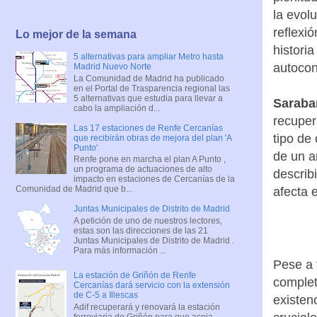
la evol
reflexi
Lo mejor de la semana
histori
5 alternativas para ampliar Metro hasta
autocon
Madrid Nuevo Norte
La Comunidad de Madrid ha publicado
en el Portal de Trasparencia regional las
5 alternativas que estudia para llevar a
Saraba
cabo la ampliación d...
recuper
Las 17 estaciones de Renfe Cercanías
tipo de
que recibirán obras de mejora del plan 'A
Punto'
de un a
Renfe pone en marcha el plan A Punto ,
un programa de actuaciones de alto
describ
impacto en estaciones de Cercanías de la
Comunidad de Madrid que b...
afecta 
Juntas Municipales de Distrito de Madrid
A petición de uno de nuestros lectores,
estas son las direcciones de las 21
Juntas Municipales de Distrito de Madrid .
Para más información ...
Pese a 
La estación de Griñón de Renfe
complet
Cercanías dará servicio con la extensión
de C-5 a Illescas
existen
Adif recuperará y renovará la estación
ferroviaria de Griñón para que acoja