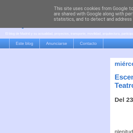
This site uses cookies from Google to 
are shared with Google along with per
es por madrid
statistics, and to detect and address
El blog de Madrid y su actualidad, proyectos, transporte, movilidad, arquitectura, partici
Este blog
Anunciarse
Contacto
miérc
Escen
Teatr
Del 23
plenitu