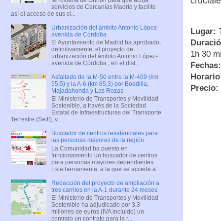
crucial
servicios de Cercanías Madrid y facilite
así el acceso de sus ci...
Urbanización del ámbito Antonio López-
Lugar:
T
avenida de Córdoba
Duraci
El Ayuntamiento de Madrid ha aprobado,
definitivamente, el proyecto de
1h 30 m
urbanización del ámbito Antonio López-
avenida de Córdoba , en el dist...
Fechas:
Horario
Asfaltado de la M-50 entre la M-409 (km
55,5) y la A-6 (km 85,3) por Boadilla,
Precio:
Majadahonda y Las Rozas
El Ministerio de Transportes y Movilidad
Sostenible, a través de la Sociedad
Estatal de Infraestructuras del Transporte
Terrestre (Seitt), v...
Buscador de centros residenciales para
las personas mayores de la región
La Comunidad ha puesto en
funcionamiento un buscador de centros
para personas mayores dependientes.
Esta herramienta, a la que se accede a ...
Redacción del proyecto de ampliación a
tres carriles en la A-1 durante 24 meses
El Ministerio de Transportes y Movilidad
Sostenible ha adjudicado por 3,3
millones de euros (IVA incluido) un
contrato un contrato para la r...