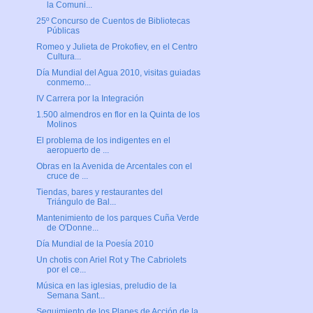
la Comuni...
25º Concurso de Cuentos de Bibliotecas
Públicas
Romeo y Julieta de Prokofiev, en el Centro
Cultura...
Día Mundial del Agua 2010, visitas guiadas
conmemo...
IV Carrera por la Integración
1.500 almendros en flor en la Quinta de los
Molinos
El problema de los indigentes en el
aeropuerto de ...
Obras en la Avenida de Arcentales con el
cruce de ...
Tiendas, bares y restaurantes del
Triángulo de Bal...
Mantenimiento de los parques Cuña Verde
de O'Donne...
Día Mundial de la Poesía 2010
Un chotis con Ariel Rot y The Cabriolets
por el ce...
Música en las iglesias, preludio de la
Semana Sant...
Seguimiento de los Planes de Acción de la