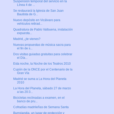
Suspensión temporal del servicio en la
Línea 4 de ...
Se restaurará la Iglesia de San Juan
Bautista de G...
Nuevo depósito en Vicálvaro para
vehículos retirad...
Quadratura de Pablo Valbuena, instalación
expuesta...
Madrid, ¿te vienes?
Nuevas propuestas de música sacra para
el fin de s...
Dos visitas guiadas gratuitas para celebrar
el Día...
Esta noche, la Noche de los Teatros 2010
Cupón de la ONCE por el Centenario de la
Gran Vía
Madrid se suma a La Hora del Planeta
2010
La Hora del Planeta, sábado 27 de marzo
a las 20:3...
Bicicletas reclinadas a examen, en el
banco de pru...
Cofradías madrileñas de Semana Santa
Burrolandia, un lugar de protección y