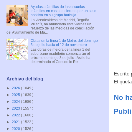
Ayudas a familias de las escuelas
infantiles en caso de cierre o por un caso
positivo en su grupo burbuja
La vicealcaldesa de Madrid, Begoña
Villacís, ha anunciado este viernes un
refuerzo de las medidas de conciliación
del Ayuntamiento de Ma...
Obras en la línea 1 de Metro: del domingo
3 de julio hasta el 12 de noviembre
Las obras de mejora de la línea 1 del
suburbano madrileño comenzarán el
próximo domingo 3 de julio . Así lo ha
determinado el Consorcio Re...
Escrito
Archivo del blog
Etiquet
►
2026
( 1049 )
►
2025
( 1839 )
No ha
►
2024
( 1986 )
►
2023
( 1557 )
Publi
►
2022
( 1600 )
►
2021
( 1522 )
►
2020
( 1526 )