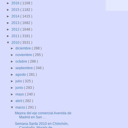
►
2016
( 1168 )
►
2015
( 1182 )
►
2014
( 1415 )
►
2013
( 1682 )
►
2012
( 1648 )
►
2011
( 3181 )
▼
2010
( 3531 )
►
diciembre
( 288 )
►
noviembre
( 295 )
►
octubre
( 286 )
►
septiembre
( 346 )
►
agosto
( 281 )
►
julio
( 325 )
►
junio
( 293 )
►
mayo
( 240 )
►
abril
( 282 )
▼
marzo
( 291 )
Mejora del eje comercial Avenida de
Madrid en San ...
Semana Santa 2010 en Chinchón,
Carabaña, Morata de...