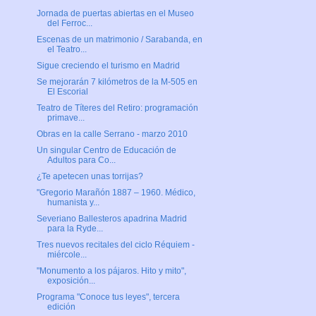
Jornada de puertas abiertas en el Museo
del Ferroc...
Escenas de un matrimonio / Sarabanda, en
el Teatro...
Sigue creciendo el turismo en Madrid
Se mejorarán 7 kilómetros de la M-505 en
El Escorial
Teatro de Títeres del Retiro: programación
primave...
Obras en la calle Serrano - marzo 2010
Un singular Centro de Educación de
Adultos para Co...
¿Te apetecen unas torrijas?
"Gregorio Marañón 1887 – 1960. Médico,
humanista y...
Severiano Ballesteros apadrina Madrid
para la Ryde...
Tres nuevos recitales del ciclo Réquiem -
miércole...
"Monumento a los pájaros. Hito y mito",
exposición...
Programa "Conoce tus leyes", tercera
edición