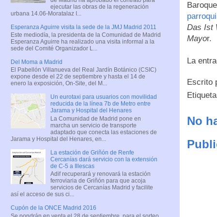
Baroque 
ejecutar las obras de la regeneración
urbana 14.06-Moratalaz I...
parroqu
Das Ist
Esperanza Aguirre visita la sede de la JMJ Madrid 2011
Este mediodía, la presidenta de la Comunidad de Madrid
Mayo
r.
Esperanza Aguirre ha realizado una visita informal a la
sede del Comité Organizador L...
La entra
Del Moma a Madrid
El Pabellón Villanueva del Real Jardín Botánico (CSIC)
expone desde el 22 de septiembre y hasta el 14 de
Escrito
enero la exposición, On-Site, del M...
Etiquet
Un eurotaxi para usuarios con movilidad
reducida de la línea 7b de Metro entre
Jarama y Hospital del Henares
No ha
La Comunidad de Madrid pone en
marcha un servicio de transporte
adaptado que conecta las estaciones de
Jarama y Hospital del Henares, en...
Publi
La estación de Griñón de Renfe
Cercanías dará servicio con la extensión
de C-5 a Illescas
Adif recuperará y renovará la estación
ferroviaria de Griñón para que acoja
servicios de Cercanías Madrid y facilite
así el acceso de sus ci...
Cupón de la ONCE Madrid 2016
Se pondrán en venta el 28 de septiembre, para el sorteo