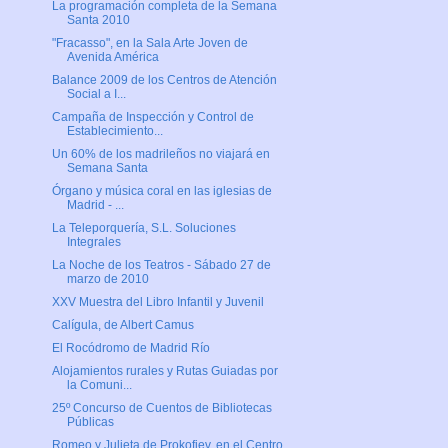
La programación completa de la Semana
Santa 2010
"Fracasso", en la Sala Arte Joven de
Avenida América
Balance 2009 de los Centros de Atención
Social a I...
Campaña de Inspección y Control de
Establecimiento...
Un 60% de los madrileños no viajará en
Semana Santa
Órgano y música coral en las iglesias de
Madrid - ...
La Teleporquería, S.L. Soluciones
Integrales
La Noche de los Teatros - Sábado 27 de
marzo de 2010
XXV Muestra del Libro Infantil y Juvenil
Calígula, de Albert Camus
El Rocódromo de Madrid Río
Alojamientos rurales y Rutas Guiadas por
la Comuni...
25º Concurso de Cuentos de Bibliotecas
Públicas
Romeo y Julieta de Prokofiev, en el Centro