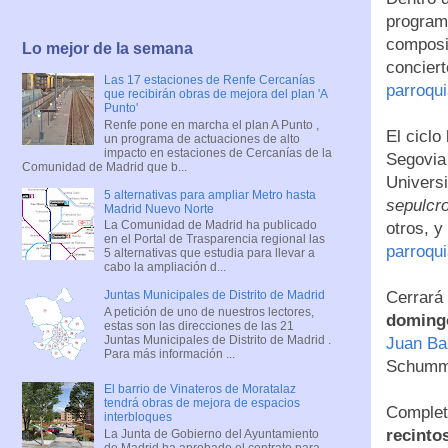
progra
composit
Lo mejor de la semana
concier
Las 17 estaciones de Renfe Cercanías
parroqu
que recibirán obras de mejora del plan 'A
Punto'
Renfe pone en marcha el plan A Punto ,
El ciclo
un programa de actuaciones de alto
impacto en estaciones de Cercanías de la
Segovia 
Comunidad de Madrid que b...
Univers
5 alternativas para ampliar Metro hasta
sepulcr
Madrid Nuevo Norte
La Comunidad de Madrid ha publicado
otros, y
en el Portal de Trasparencia regional las
parroqu
5 alternativas que estudia para llevar a
cabo la ampliación d...
Cerrará 
Juntas Municipales de Distrito de Madrid
A petición de uno de nuestros lectores,
domingo
estas son las direcciones de las 21
Juntas Municipales de Distrito de Madrid .
Juan Ba
Para más información ...
Schumma
El barrio de Vinateros de Moratalaz
tendrá obras de mejora de espacios
Complet
interbloques
recinto
La Junta de Gobierno del Ayuntamiento
de Madrid ha aprobado el contrato para