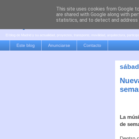
This site uses cookies from Google to 
are shared with Google along with per
es por madrid
statistics, and to detect and address
El blog de Madrid y su actualidad, proyectos, transporte, movilidad, arquitectura, partici
Este blog
Anunciarse
Contacto
sábad
Nueva
sema
La músic
de sema
Dentro d