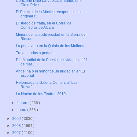
Concierto Dale La Vuelta Al Mundo en el
Circo Price
El Palacio de la Música recupera su uso
original c...
El Juego de Yalta, en el Corral de
Comedias de Alcalá
Mejora de la biodiversidad en la Sierra del
Rincón
La primavera en la Quinta de los Molinos
Trotamundos a pedales
Día Mundial de la Poesía, actividades el 21
de mar...
Angelina o el honor de un brigadier, en El
Escorial
Reformada la Galería Comercial 'Las
Rozas'
La Noche de los Teatros 2010
►
febrero
( 266 )
►
enero
( 338 )
►
2009
( 3030 )
►
2008
( 1694 )
►
2007
( 1100 )