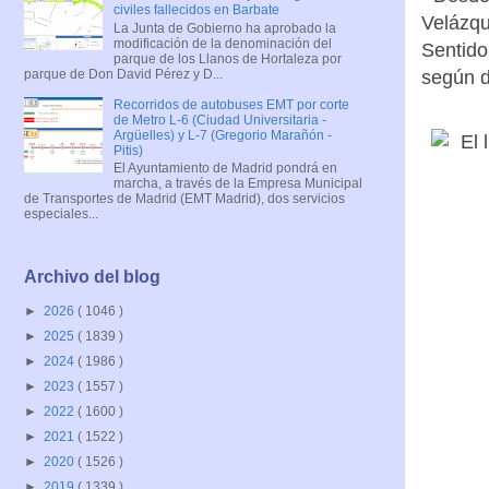
civiles fallecidos en Barbate
Velázqu
La Junta de Gobierno ha aprobado la
modificación de la denominación del
Sentido
parque de los Llanos de Hortaleza por
parque de Don David Pérez y D...
según d
Recorridos de autobuses EMT por corte
de Metro L-6 (Ciudad Universitaria -
Argüelles) y L-7 (Gregorio Marañón -
Pitis)
El Ayuntamiento de Madrid pondrá en
marcha, a través de la Empresa Municipal
de Transportes de Madrid (EMT Madrid), dos servicios
especiales...
Archivo del blog
►
2026
( 1046 )
►
2025
( 1839 )
►
2024
( 1986 )
►
2023
( 1557 )
►
2022
( 1600 )
►
2021
( 1522 )
►
2020
( 1526 )
►
2019
( 1339 )