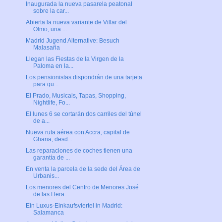
Inaugurada la nueva pasarela peatonal
sobre la car...
Abierta la nueva variante de Villar del
Olmo, una ...
Madrid Jugend Alternative: Besuch
Malasaña
Llegan las Fiestas de la Virgen de la
Paloma en la...
Los pensionistas dispondrán de una tarjeta
para qu...
El Prado, Musicals, Tapas, Shopping,
Nightlife, Fo...
El lunes 6 se cortarán dos carriles del túnel
de a...
Nueva ruta aérea con Accra, capital de
Ghana, desd...
Las reparaciones de coches tienen una
garantía de ...
En venta la parcela de la sede del Área de
Urbanis...
Los menores del Centro de Menores José
de las Hera...
Ein Luxus-Einkaufsviertel in Madrid:
Salamanca