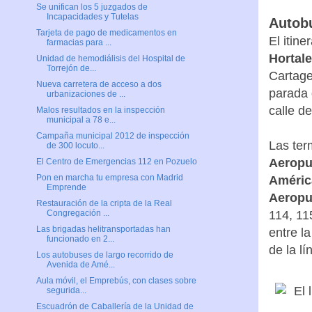
Se unifican los 5 juzgados de
Incapacidades y Tutelas
Autob
Tarjeta de pago de medicamentos en
El itine
farmacias para ...
Hortal
Unidad de hemodiálisis del Hospital de
Torrejón de...
Cartage
Nueva carretera de acceso a dos
parada 
urbanizaciones de ...
calle d
Malos resultados en la inspección
municipal a 78 e...
Campaña municipal 2012 de inspección
Las ter
de 300 locuto...
Aeropue
El Centro de Emergencias 112 en Pozuelo
Pon en marcha tu empresa con Madrid
Améric
Emprende
Aeropu
Restauración de la cripta de la Real
114, 11
Congregación ...
Las brigadas helitransportadas han
entre l
funcionado en 2...
de la l
Los autobuses de largo recorrido de
Avenida de Amé...
Aula móvil, el Emprebús, con clases sobre
segurida...
Escuadrón de Caballería de la Unidad de