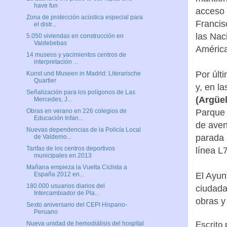
have fun
acceso 
Zona de protección acústica especial para
Francis
el distr...
las Nac
5.050 viviendas en construcción en
Valdebebas
América
14 museos y yacimientos centros de
interpretación ...
Por últ
Kunst und Museen in Madrid: Literarische
Quartier
y, en l
Señalización para los polígonos de Las
(Argüe
Mercedes, J...
Parque 
Obras en verano en 226 colegios de
Educación Infan...
de aven
Nuevas dependencias de la Policía Local
parada 
de Valdemo...
Tarifas de los centros deportivos
línea L
municipales en 2013
Mañana empieza la Vuelta Ciclista a
El Ayun
España 2012 en...
180.000 usuarios diarios del
ciudada
Intercambiador de Pla...
obras y
Sexto aniversario del CEPI Hispano-
Peruano
Escrito
Nueva unidad de hemodiálisis del hospital