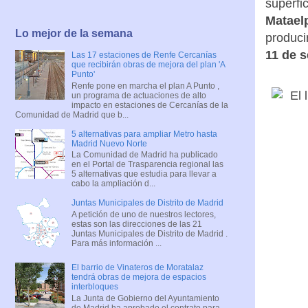
superfi
Matael
Lo mejor de la semana
produci
11 de s
Las 17 estaciones de Renfe Cercanías
que recibirán obras de mejora del plan 'A
Punto'
Renfe pone en marcha el plan A Punto ,
un programa de actuaciones de alto
impacto en estaciones de Cercanías de la
Comunidad de Madrid que b...
5 alternativas para ampliar Metro hasta
Madrid Nuevo Norte
La Comunidad de Madrid ha publicado
en el Portal de Trasparencia regional las
5 alternativas que estudia para llevar a
cabo la ampliación d...
Juntas Municipales de Distrito de Madrid
A petición de uno de nuestros lectores,
estas son las direcciones de las 21
Juntas Municipales de Distrito de Madrid .
Para más información ...
El barrio de Vinateros de Moratalaz
tendrá obras de mejora de espacios
interbloques
La Junta de Gobierno del Ayuntamiento
de Madrid ha aprobado el contrato para