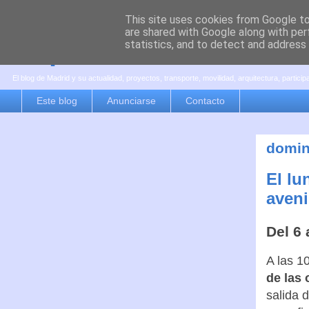
This site uses cookies from Google to 
are shared with Google along with per
es por madrid
statistics, and to detect and address
El blog de Madrid y su actualidad, proyectos, transporte, movilidad, arquitectura, partici
Este blog
Anunciarse
Contacto
domin
El lu
aveni
Del 6 
A las 1
de las 
salida 