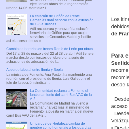
ejecutar las obras de la regeneración
urbana 14.06-Moratalaz I...
La estación de Griñón de Renfe
Los iti
Cercanías dará servicio con la extensión
de C-5 a Illescas
debidos
Adif recuperará y renovará la estación
ferroviaria de Griñón para que acoja
de Fran
servicios de Cercanías Madrid y facilite
así el acceso de sus ci...
Cambio de horarios en trenes Renfe de León por obras
Del 17 al 28 de marzo y del 22 al 28 de abril Adif tiene en
Para e
marcha desde comienzos de febrero una serie de
actuaciones de adecuación de l...
Sentido
recomen
Acuerdo laboral entre Iberia y Sepla
La ministra de Fomento, Ana Pastor, ha mantenido una
recomie
reunión con el presidente de Iberia, Luis Gallego, y el
jefe de la sección sindical ...
desde l
La Comunidad reclama a Fomento el
funcionamiento del carril Bus VAO de la
· Desde
A-2
La Comunidad de Madrid ha vuelto a
acceso 
reclamar una vez más al ministerio de
Fomento la puesta en marcha del nuevo
· Desde
carril Bus VAO de la A-2...
Velázqu
Un parque de Hortaleza cambia de
• Desde
nombre como homenaje a los guardias