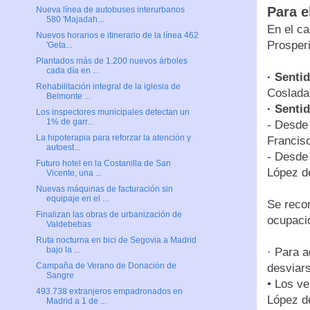
Para el
Nueva línea de autobuses interurbanos
580 'Majadah...
En el ca
Nuevos horarios e itinerario de la línea 462
Prosperi
'Geta...
Plantados más de 1.200 nuevos árboles
cada día en ...
· Senti
Rehabilitación integral de la iglesia de
Coslada 
Belmonte ...
· Senti
Los inspectores municipales detectan un
1% de garr...
- Desde 
La hipoterapia para reforzar la atención y
Francisc
autoest...
- Desde
Futuro hotel en la Costanilla de San
López d
Vicente, una ...
Nuevas máquinas de facturación sin
equipaje en el ...
Se reco
Finalizan las obras de urbanización de
ocupacio
Valdebebas
Ruta nocturna en bici de Segovia a Madrid
bajo la ...
· Para a
Campaña de Verano de Donación de
desviar
Sangre
• Los ve
493.738 extranjeros empadronados en
López d
Madrid a 1 de ...