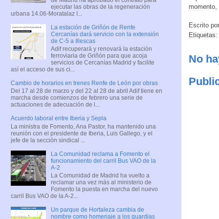
momento, a
ejecutar las obras de la regeneración
urbana 14.06-Moratalaz I...
Escrito po
La estación de Griñón de Renfe
Cercanías dará servicio con la extensión
Etiquetas
de C-5 a Illescas
Adif recuperará y renovará la estación
ferroviaria de Griñón para que acoja
No ha
servicios de Cercanías Madrid y facilite
así el acceso de sus ci...
Publi
Cambio de horarios en trenes Renfe de León por obras
Del 17 al 28 de marzo y del 22 al 28 de abril Adif tiene en
marcha desde comienzos de febrero una serie de
actuaciones de adecuación de l...
Acuerdo laboral entre Iberia y Sepla
La ministra de Fomento, Ana Pastor, ha mantenido una
reunión con el presidente de Iberia, Luis Gallego, y el
jefe de la sección sindical ...
La Comunidad reclama a Fomento el
funcionamiento del carril Bus VAO de la
A-2
La Comunidad de Madrid ha vuelto a
reclamar una vez más al ministerio de
Fomento la puesta en marcha del nuevo
carril Bus VAO de la A-2...
Un parque de Hortaleza cambia de
nombre como homenaje a los guardias