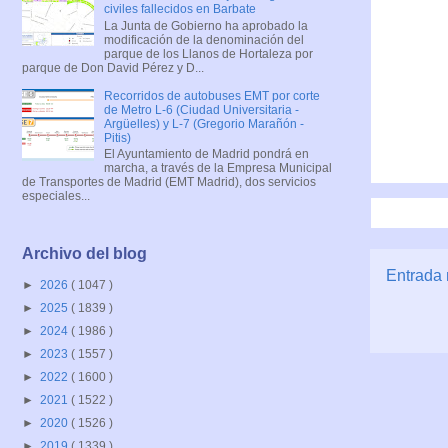
civiles fallecidos en Barbate
La Junta de Gobierno ha aprobado la
modificación de la denominación del
parque de los Llanos de Hortaleza por
parque de Don David Pérez y D...
Recorridos de autobuses EMT por corte
de Metro L-6 (Ciudad Universitaria -
Argüelles) y L-7 (Gregorio Marañón -
Pitis)
El Ayuntamiento de Madrid pondrá en
marcha, a través de la Empresa Municipal
de Transportes de Madrid (EMT Madrid), dos servicios
especiales...
Archivo del blog
Entrada 
►
2026
( 1047 )
►
2025
( 1839 )
►
2024
( 1986 )
►
2023
( 1557 )
►
2022
( 1600 )
►
2021
( 1522 )
►
2020
( 1526 )
►
2019
( 1339 )