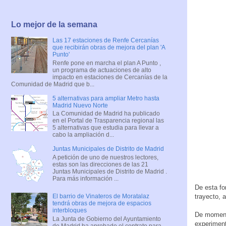
Lo mejor de la semana
Las 17 estaciones de Renfe Cercanías
que recibirán obras de mejora del plan 'A
Punto'
Renfe pone en marcha el plan A Punto ,
un programa de actuaciones de alto
impacto en estaciones de Cercanías de la
Comunidad de Madrid que b...
5 alternativas para ampliar Metro hasta
Madrid Nuevo Norte
La Comunidad de Madrid ha publicado
en el Portal de Trasparencia regional las
5 alternativas que estudia para llevar a
cabo la ampliación d...
Juntas Municipales de Distrito de Madrid
A petición de uno de nuestros lectores,
estas son las direcciones de las 21
Juntas Municipales de Distrito de Madrid .
Para más información ...
De esta fo
trayecto, a
El barrio de Vinateros de Moratalaz
tendrá obras de mejora de espacios
interbloques
De momento
La Junta de Gobierno del Ayuntamiento
experimen
de Madrid ha aprobado el contrato para