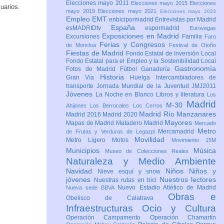
Elecciones mayo 2011
Elecciones mayo 2015
Elecciones
uarios.
mayo 2019
Elecciones mayo 2021
Elecciones mayo 2023
Empleo
EMT
enbicipormadrid
Entrevistas por Madrid
España
esMADRIDtv
espormadrid
Eurovegas
Exposiciones en Madrid
Excursiones
Familia
Faro
Ferias y Congresos
de Moncloa
Festival de Otoño
Fiestas de Madrid
Fondo Estatal de Inversión Local
Fondo Estatal para el Empleo y la Sostenibilidad Local
Gastronomía
Fotos de Madrid
Fútbol
Ganadería
Historia
Gran Vía
Huelga
Intercambiadores de
transporte
Jornada Mundial de la Juventud JMJ2011
Jóvenes
La Noche en Blanco
Libros y literatura
Los
Madrid
M-30
Ahijones
Los Berrocales
Los Cerros
Madrid Río Manzanares
Madrid 2016
Madrid 2020
Mayores
Mapas de Madrid
Matadero Madrid
Mercado
Metro
Mercamadrid
de Frutas y Verduras de Legazpi
Movilidad
Metro Ligero
Motos
Movimiento 15M
Municipios
Música
Museo de Colecciones Reales
Naturaleza y Medio Ambiente
Navidad
Niños
Niños y
Nieve esquí y snow
jóvenes
Nuestros lectores
Nuestras rutas en bici
Nuevo Estadio Atlético de Madrid
Nueva sede BBVA
Obras e
Obelisco de Calatrava
Infraestructuras
Ocio y Cultura
Operación Campamento
Operación Chamartín