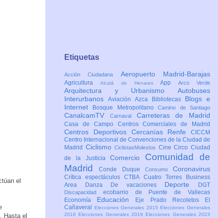
Etiquetas
Aeropuerto Madrid-Barajas
Acción Ciudadana
Agricultura
App
Arco Verde
Alcalá de Henares
Arquitectura y Urbanismo
Autobuses
Interurbanos
Blogs e
Aviación
Azca
Bibliotecas
Internet
Bosque Metropolitano
Camino de Santiago
CanalcamTV
Carreteras de Madrid
Carnaval
Casa de Campo
Centros Comerciales de Madrid
Centros Deportivos
Cercanías Renfe
CICCM
Centro Internacional de Convenciones de la Ciudad de
Ciclismo
Madrid
Cine
Circo
Ciudad
CiclistasMolestos
Comunidad de
Comercio
de la Justicia
Madrid
Coronavirus
Conde Duque
Consumo
Crítica espectáculos
CTBA Cuatro Torres Business
ctúan el
Deporte
Area
Danza
De vacaciones
DGT
ecobarrio de Puente de Vallecas
Discapacidad
Educación
Economía
Eje Prado Recoletos
El
e
Cañaveral
Elecciones Generales 2015
Elecciones Generales
2016
Elecciones Generales 2019
Elecciones Generales 2023
. Hasta el