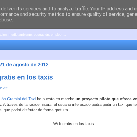
deliver its services and to analyze traffic. Your IP address and 
formance and security metrics to ensure quality of service, gen
abuse.
pación, medio ambiente, educación, empleo, ...
 21 de agosto de 2012
gratis en los taxis
c.es
ión Gremial del Taxi
ha puesto en marcha
un proyecto piloto que ofrece v
s
. A través de la radioemisora, el usuario interesado podrá pedir un taxi que t
el que podrá disfrutar de forma gratuita.