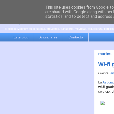
This site uses cookies from Google to 
are shared with Google along with per
es por madrid
statistics, and to detect and address 
El blog de Madrid y su actualidad, proyectos, transporte, movilidad, arquitectura, partici
Este blog
Anunciarse
Contacto
martes,
Wi-fi 
Fuente:
ab
La
Asociac
wi-fi grati
servicio, d