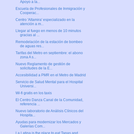
Apoyo a la...
Escuela de Profesionales de Inmigración y
Cooperac...
Centro 'Altamira' especializado en la
atención a m...
Llegar al fuego en menos de 10 minutos
gracias al ...
Remodelación de la estación de bombeo
de aguas res...
Tarifas del Metro en septiembre: el abono
zona A s...
Nuevo Reglamento de gestión de
solicitudes de la E...
Accesibilidad a PMR en el Metro de Madrid
Servicio de Salud Mental para el Hospital
Universi...
Wi-fi gratis en los taxis
El Centro Danza Canal de la Comunidad,
referencia ...
Nuevo laboratorio de Análisis Clínicos del
Hospita...
Ayudas para modernizar los Mercados y
Galerías Com...
La Latina is the place to eat Tapas and