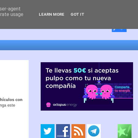
user-agent
erate usage
LEARN MORE
GOT IT
ehículos con
enga este