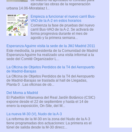
ejecutar las obras de la regeneración
urbana 14.06-Moratalaz I...
Empieza a funcionar el nuevo carril Bus-
VAO de la A-2 en estos horarios
Comienza la fase de pruebas del nuevo
carril Bus-VAO de la A-2. Se activará de
forma progresiva durante el mes de
agosto y la primera semana...
Esperanza Aguirre visita la sede de la JMJ Madrid 2011
Este mediodía, la presidenta de la Comunidad de Madrid
Esperanza Aguirre ha realizado una visita informal a la
sede del Comité Organizador L...
La Oficina de Objetos Perdidos de la T4 del Aeropuerto
de Madrid-Barajas
La Oficina de Objetos Perdidos de la T4 del Aeropuerto
de Madrid-Barajas se traslada al hall de Llegadas,
Planta 0 . Las oficinas de ob...
Del Moma a Madrid
El Pabellón Villanueva del Real Jardín Botánico (CSIC)
expone desde el 22 de septiembre y hasta el 14 de
enero la exposición, On-Site, del M...
La nueva M-30 (V), Nudo de la A-3
La reforma de la M-30 en la zona del Nudo de la A-3
tiene programadas dos actuaciones: La primera es el
túnel de salida desde la M-30 direcc...