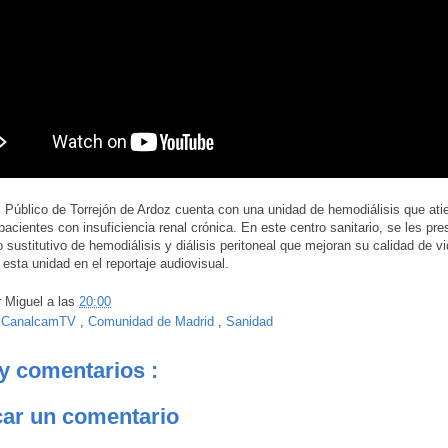
l Público de Torrejón de Ardoz cuenta con una unidad de hemodiálisis que at
pacientes con insuficiencia renal crónica. En este centro sanitario, se les pre
o sustitutivo de hemodiálisis y diálisis peritoneal que mejoran su calidad de 
esta unidad en el reportaje audiovisual.
r
Miguel
a las
20:00
:
CanalcamTV
,
Comunidad de Madrid
,
Sanidad
y comentarios :
car un comentario