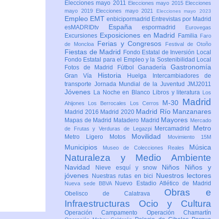
Elecciones mayo 2011
Elecciones mayo 2015
Elecciones
mayo 2019
Elecciones mayo 2021
Elecciones mayo 2023
Empleo
EMT
enbicipormadrid
Entrevistas por Madrid
España
esMADRIDtv
espormadrid
Eurovegas
Exposiciones en Madrid
Excursiones
Familia
Faro
Ferias y Congresos
de Moncloa
Festival de Otoño
Fiestas de Madrid
Fondo Estatal de Inversión Local
Fondo Estatal para el Empleo y la Sostenibilidad Local
Gastronomía
Fotos de Madrid
Fútbol
Ganadería
Historia
Gran Vía
Huelga
Intercambiadores de
transporte
Jornada Mundial de la Juventud JMJ2011
Jóvenes
La Noche en Blanco
Libros y literatura
Los
Madrid
M-30
Ahijones
Los Berrocales
Los Cerros
Madrid Río Manzanares
Madrid 2016
Madrid 2020
Mayores
Mapas de Madrid
Matadero Madrid
Mercado
Metro
Mercamadrid
de Frutas y Verduras de Legazpi
Movilidad
Metro Ligero
Motos
Movimiento 15M
Municipios
Música
Museo de Colecciones Reales
Naturaleza y Medio Ambiente
Navidad
Niños
Niños y
Nieve esquí y snow
jóvenes
Nuestros lectores
Nuestras rutas en bici
Nuevo Estadio Atlético de Madrid
Nueva sede BBVA
Obras e
Obelisco de Calatrava
Infraestructuras
Ocio y Cultura
Operación Campamento
Operación Chamartín