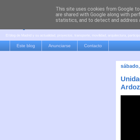
This site uses cookies from Google to 
are shared with Google along with per
es por madrid
statistics, and to detect and address 
El blog de Madrid y su actualidad, proyectos, transporte, movilidad, arquitectura, partici
Este blog
Anunciarse
Contacto
sábado,
Unida
Ardoz