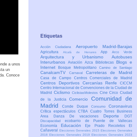
Etiquetas
Aeropuerto Madrid-Barajas
Acción Ciudadana
Agricultura
App
Arco Verde
Alcalá de Henares
Arquitectura y Urbanismo
Autobuses
Interurbanos
Blogs e
Aviación
Azca
Bibliotecas
iende a unos
Internet
Bosque Metropolitano
Camino de Santiago
sta un
CanalcamTV
Carreteras de Madrid
Carnaval
vida. Conoce
Casa de Campo
Centros Comerciales de Madrid
Centros Deportivos
Cercanías Renfe
CICCM
Centro Internacional de Convenciones de la Ciudad de
Ciclismo
Madrid
Cine
Circo
Ciudad
CiclistasMolestos
Comunidad de
Comercio
de la Justicia
Madrid
Coronavirus
Conde Duque
Consumo
Crítica espectáculos
CTBA Cuatro Torres Business
Deporte
Area
Danza
De vacaciones
DGT
ecobarrio de Puente de Vallecas
Discapacidad
Educación
Economía
Eje Prado Recoletos
El
Cañaveral
Elecciones Generales 2015
Elecciones Generales
2016
Elecciones Generales 2019
Elecciones Generales 2023