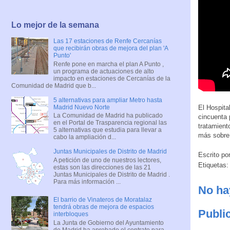
Lo mejor de la semana
Las 17 estaciones de Renfe Cercanías
que recibirán obras de mejora del plan 'A
Punto'
Renfe pone en marcha el plan A Punto ,
un programa de actuaciones de alto
impacto en estaciones de Cercanías de la
Comunidad de Madrid que b...
5 alternativas para ampliar Metro hasta
Madrid Nuevo Norte
El Hospita
La Comunidad de Madrid ha publicado
cincuenta 
en el Portal de Trasparencia regional las
tratamient
5 alternativas que estudia para llevar a
más sobre 
cabo la ampliación d...
Juntas Municipales de Distrito de Madrid
Escrito po
A petición de uno de nuestros lectores,
Etiquetas
estas son las direcciones de las 21
Juntas Municipales de Distrito de Madrid .
Para más información ...
No ha
El barrio de Vinateros de Moratalaz
tendrá obras de mejora de espacios
Publi
interbloques
La Junta de Gobierno del Ayuntamiento
de Madrid ha aprobado el contrato para