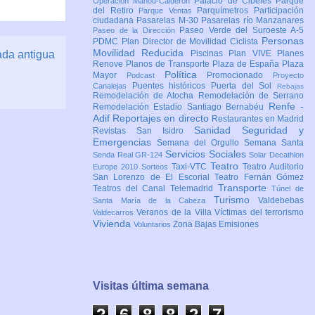
Palacio de Cibeles
Parque
Operación Mahou-Calderón
del Retiro
Parquímetros
Participación
Parque Ventas
ciudadana
Pasarelas M-30
Pasarelas río Manzanares
Paseo Verde del Suroeste A-5
Paseo de la Dirección
Personas
PDMC Plan Director de Movilidad Ciclista
Movilidad Reducida
ada antigua
Piscinas
Plan VIVE
Planes
Renove
Planos de Transporte
Plaza de España
Plaza
Política
Mayor
Promocionado
Podcast
Proyecto
Puentes históricos
Puerta del Sol
Canalejas
Rebajas
Remodelación de Atocha
Remodelación de Serrano
Renfe -
Remodelación Estadio Santiago Bernabéu
Adif
Reportajes en directo
Restaurantes en Madrid
Sanidad
Seguridad y
Revistas
San Isidro
Emergencias
Semana del Orgullo
Semana Santa
Servicios Sociales
Senda Real GR-124
Solar Decathlon
Teatro
Taxi-VTC
Teatro Auditorio
Europe 2010
Sorteos
San Lorenzo de El Escorial
Teatro Fernán Gómez
Transporte
Teatros del Canal
Telemadrid
Túnel de
Turismo
Valdebebas
Santa María de la Cabeza
Veranos de la Villa
Víctimas del terrorismo
Valdecarros
Vivienda
Zona Bajas Emisiones
Voluntarios
Visitas última semana
2
6
8
8
2
7