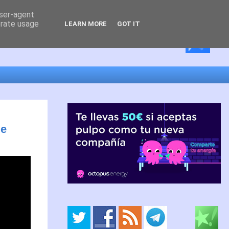
user-agent
erate usage
LEARN MORE
GOT IT
de