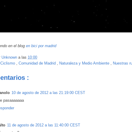
endo en el blog
en bici por madrid
r
Unknown
a las
10:00
:
Ciclismo
,
Comunidad de Madrid
,
Naturaleza y Medio Ambiente
,
Nuestras ru
entarios :
anolo
10 de agosto de 2012 a las 21:19:00 CEST
e pasaaaaaaa
sponder
lto
11 de agosto de 2012 a las 11:40:00 CEST