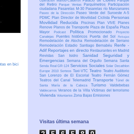
Palacio de Cibeles
Parque
Operación Mahou-Calderón
del Retiro
Parquímetros
Participación
Parque Ventas
ciudadana
Pasarelas M-30
Pasarelas río Manzanares
Paseo Verde del Suroeste A-5
Paseo de la Dirección
Personas
PDMC Plan Director de Movilidad Ciclista
Movilidad Reducida
Piscinas
Plan VIVE
Planes
Renove
Planos de Transporte
Plaza de España
Plaza
Política
Mayor
Promocionado
Podcast
Proyecto
Puentes históricos
Puerta del Sol
Canalejas
Rebajas
Remodelación de Atocha
Remodelación de Serrano
Renfe -
Remodelación Estadio Santiago Bernabéu
Adif
Reportajes en directo
Restaurantes en Madrid
Sanidad
Seguridad y
Revistas
San Isidro
Emergencias
Semana del Orgullo
Semana Santa
tas en bici
Servicios Sociales
Senda Real GR-124
Solar Decathlon
Teatro
Taxi-VTC
Teatro Auditorio
Europe 2010
Sorteos
San Lorenzo de El Escorial
Teatro Fernán Gómez
Transporte
Teatros del Canal
Telemadrid
Túnel de
Turismo
Valdebebas
Santa María de la Cabeza
Veranos de la Villa
Víctimas del terrorismo
Valdecarros
Vivienda
Zona Bajas Emisiones
Voluntarios
Visitas última semana
2
5
6
5
8
9