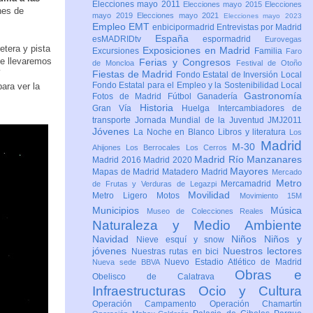
Elecciones mayo 2011
Elecciones mayo 2015
Elecciones
nes de
mayo 2019
Elecciones mayo 2021
Elecciones mayo 2023
Empleo
EMT
enbicipormadrid
Entrevistas por Madrid
España
esMADRIDtv
espormadrid
Eurovegas
etera y pista
Exposiciones en Madrid
Excursiones
Familia
Faro
ue llevaremos
Ferias y Congresos
de Moncloa
Festival de Otoño
í
Fiestas de Madrid
Fondo Estatal de Inversión Local
Fondo Estatal para el Empleo y la Sostenibilidad Local
ara ver la
Gastronomía
Fotos de Madrid
Fútbol
Ganadería
Historia
Gran Vía
Huelga
Intercambiadores de
transporte
Jornada Mundial de la Juventud JMJ2011
Jóvenes
La Noche en Blanco
Libros y literatura
Los
Madrid
M-30
Ahijones
Los Berrocales
Los Cerros
Madrid Río Manzanares
Madrid 2016
Madrid 2020
Mayores
Mapas de Madrid
Matadero Madrid
Mercado
Metro
Mercamadrid
de Frutas y Verduras de Legazpi
Movilidad
Metro Ligero
Motos
Movimiento 15M
Municipios
Música
Museo de Colecciones Reales
Naturaleza y Medio Ambiente
Navidad
Niños
Niños y
Nieve esquí y snow
jóvenes
Nuestros lectores
Nuestras rutas en bici
Nuevo Estadio Atlético de Madrid
Nueva sede BBVA
Obras e
Obelisco de Calatrava
Infraestructuras
Ocio y Cultura
Operación Campamento
Operación Chamartín