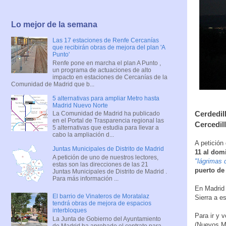
Lo mejor de la semana
Las 17 estaciones de Renfe Cercanías
que recibirán obras de mejora del plan 'A
Punto'
Renfe pone en marcha el plan A Punto ,
un programa de actuaciones de alto
impacto en estaciones de Cercanías de la
Comunidad de Madrid que b...
5 alternativas para ampliar Metro hasta
Madrid Nuevo Norte
Cerdedil
La Comunidad de Madrid ha publicado
en el Portal de Trasparencia regional las
Cercedil
5 alternativas que estudia para llevar a
cabo la ampliación d...
A petición
Juntas Municipales de Distrito de Madrid
11 al dom
A petición de uno de nuestros lectores,
"lágrimas 
estas son las direcciones de las 21
puerto de 
Juntas Municipales de Distrito de Madrid .
Para más información ...
En Madrid 
El barrio de Vinateros de Moratalaz
Sierra a e
tendrá obras de mejora de espacios
interbloques
Para ir y 
La Junta de Gobierno del Ayuntamiento
(Nuevos Mi
de Madrid ha aprobado el contrato para