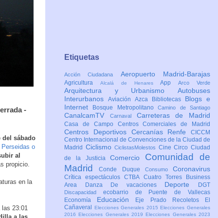
Etiquetas
Aeropuerto Madrid-Barajas
Acción Ciudadana
Agricultura
App
Arco Verde
Alcalá de Henares
Arquitectura y Urbanismo
Autobuses
Interurbanos
Blogs e
Aviación
Azca
Bibliotecas
Internet
Bosque Metropolitano
Camino de Santiago
errada -
CanalcamTV
Carreteras de Madrid
Carnaval
Casa de Campo
Centros Comerciales de Madrid
Centros Deportivos
Cercanías Renfe
CICCM
e del sábado
Centro Internacional de Convenciones de la Ciudad de
s
Perseidas o
Ciclismo
Madrid
Cine
Circo
Ciudad
CiclistasMolestos
ubir al
Comunidad de
Comercio
de la Justicia
s propicio.
Madrid
Coronavirus
Conde Duque
Consumo
Crítica espectáculos
CTBA Cuatro Torres Business
aturas en la
Deporte
Area
Danza
De vacaciones
DGT
ecobarrio de Puente de Vallecas
Discapacidad
Educación
Economía
Eje Prado Recoletos
El
Cañaveral
 las 23:01
Elecciones Generales 2015
Elecciones Generales
2016
Elecciones Generales 2019
Elecciones Generales 2023
illa a las