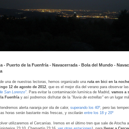
la - Puerto de la Fuenfría - Navacerrada - Bola del Mundo - Navac
la
 de una de nuestras lectoras, hemos organizado una
ruta en bici en la noch
ingo 12 de agosto de 2012
, que es el mejor día del verano para observar la
de San Lorenzo"
. Para evitar la contaminación lumínica de Madrid,
vamos a s
la Fuenfría
y así podremos disfrutar de la
"lluvia de estrellas"
en un lugar má
tendremos alerta naranja por ola de calor,
superando los 40º
, pero las temper
sas horas serán bastante más frescas, y oscilarán
entre los 18 y 20º
volver utilizaremos el Cercanías. Iremos en el último tren que sale de Atocha a
nisterios 23:10, Chamartín 23:16,
ver otras estaciones
), para
llegar a Cerced