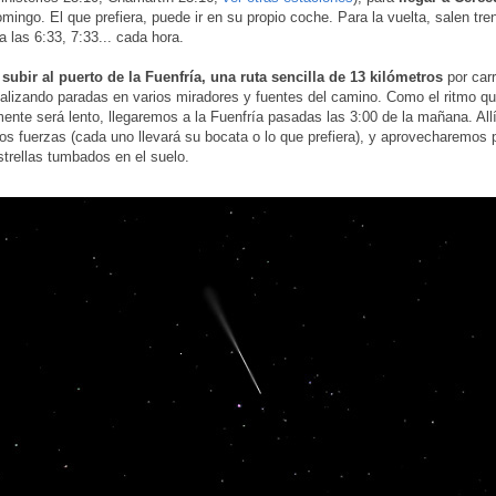
mingo. El que prefiera, puede ir en su propio coche. Para la vuelta, salen tre
a las 6:33, 7:33... cada hora.
s
subir al puerto de la Fuenfría, una ruta sencilla de 13 kilómetros
por carr
realizando paradas en varios miradores y fuentes del camino. Como el ritmo q
mente será lento, llegaremos a la Fuenfría pasadas las 3:00 de la mañana. All
s fuerzas (cada uno llevará su bocata o lo que prefiera), y aprovecharemos p
estrellas tumbados en el suelo.