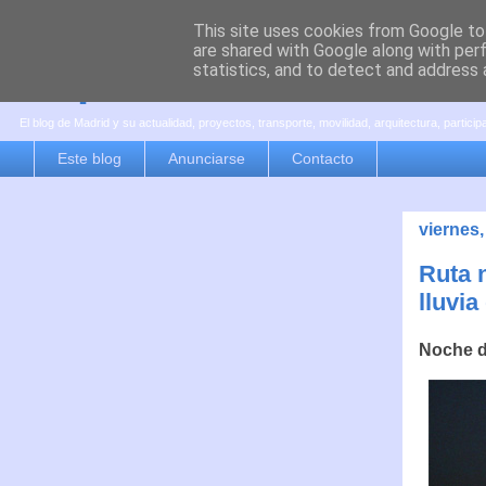
This site uses cookies from Google to 
are shared with Google along with per
es por madrid
statistics, and to detect and address 
El blog de Madrid y su actualidad, proyectos, transporte, movilidad, arquitectura, partici
Este blog
Anunciarse
Contacto
viernes
Ruta n
lluvia
Noche d