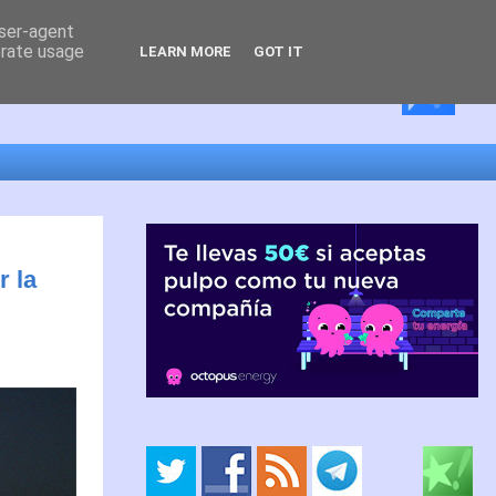
user-agent
erate usage
LEARN MORE
GOT IT
r la