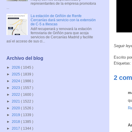
representantes de la empresa promotora
...
La estación de Griñón de Renfe
Cercanías dará servicio con la extensión
de C-5 a Illescas
Adif recuperará y renovará la estación
ferroviaria de Griñón para que acoja
servicios de Cercanías Madrid y facilite
así el acceso de sus ci...
Seguir ley
Escrito po
Archivo del blog
Etiquetas
►
2026
( 1045 )
►
2025
( 1839 )
2 com
►
2024
( 1986 )
►
2023
( 1557 )
m
►
2022
( 1600 )
qu
►
2021
( 1522 )
Re
►
2020
( 1526 )
►
2019
( 1339 )
►
2018
( 1385 )
Aa
►
2017
( 1344 )