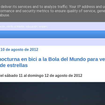
deliver its services and to analyze traffic. Your IP address and 
formance and security metrics to ensure quality of service, gen
abuse.
pación, medio ambiente, educación, empleo, ...
, 10 de agosto de 2012
octurna en bici a la Bola del Mundo para ve
 de estrellas
el sábado 11 al domingo 12 de agosto de 2012