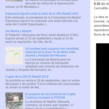
ejecutar las obras de la regeneración
0:18
del do
urbana 14.06-Moratalaz I...
Cercedilla 
Esperanza Aguirre visita la sede de la JMJ Madrid 2011
La idea e
Este mediodía, la presidenta de la Comunidad de Madrid
Esperanza Aguirre ha realizado una visita informal a la
forestal, 
sede del Comité Organizador L...
previsible
repondremo
Del Moma a Madrid
lluvia de 
El Pabellón Villanueva del Real Jardín Botánico (CSIC)
expone desde el 22 de septiembre y hasta el 14 de
enero la exposición, On-Site, del M...
Un eurotaxi para usuarios con movilidad
reducida de la línea 7b de Metro entre
Jarama y Hospital del Henares
La Comunidad de Madrid pone en
marcha un servicio de transporte
adaptado que conecta las estaciones de
Jarama y Hospital del Henares, en...
Cupón de la ONCE Madrid 2016
Se pondrán en venta el 28 de septiembre, para el sorteo
del jueves 1 de octubre "Cinco millones de corazonadas
se unirán al sueño de Ma...
El proyecto de las cocheras de Cuatro
Caminos incumple el PGOUM
La alcaldesa de Madrid, Manuela
Carmena, se reunió ayer (martes, 17
mayo) con los cooperativistas y