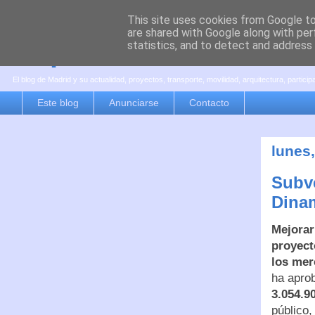
This site uses cookies from Google to 
are shared with Google along with per
es por madrid
statistics, and to detect and address
El blog de Madrid y su actualidad, proyectos, transporte, movilidad, arquitectura, partici
Este blog
Anunciarse
Contacto
lunes
Subve
Dina
Mejorar
proyect
los mer
ha apro
3.054.9
público,