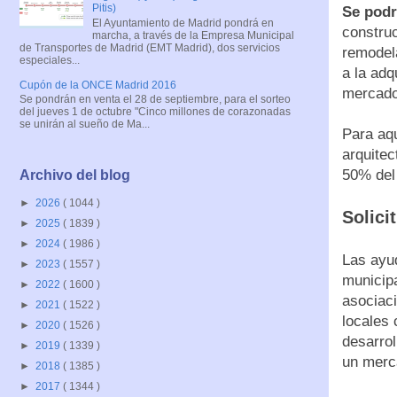
Pitis)
Se podr
El Ayuntamiento de Madrid pondrá en
construc
marcha, a través de la Empresa Municipal
de Transportes de Madrid (EMT Madrid), dos servicios
remodela
especiales...
a la adq
Cupón de la ONCE Madrid 2016
mercado
Se pondrán en venta el 28 de septiembre, para el sorteo
del jueves 1 de octubre "Cinco millones de corazonadas
se unirán al sueño de Ma...
Para aq
arquitec
50% del
Archivo del blog
►
2026
( 1044 )
Solici
►
2025
( 1839 )
►
2024
( 1986 )
Las ayud
►
2023
( 1557 )
municipa
►
2022
( 1600 )
asociaci
►
2021
( 1522 )
locales
►
2020
( 1526 )
desarrol
►
2019
( 1339 )
un merc
►
2018
( 1385 )
►
2017
( 1344 )