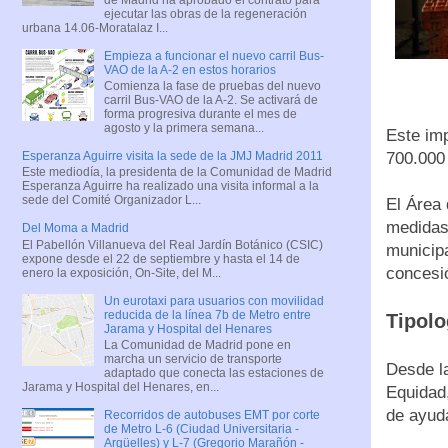
ejecutar las obras de la regeneración
urbana 14.06-Moratalaz I...
Empieza a funcionar el nuevo carril Bus-
VAO de la A-2 en estos horarios
Comienza la fase de pruebas del nuevo
carril Bus-VAO de la A-2. Se activará de
forma progresiva durante el mes de
agosto y la primera semana...
Este imp
700.000
Esperanza Aguirre visita la sede de la JMJ Madrid 2011
Este mediodía, la presidenta de la Comunidad de Madrid
Esperanza Aguirre ha realizado una visita informal a la
sede del Comité Organizador L...
El Área
medidas
Del Moma a Madrid
El Pabellón Villanueva del Real Jardín Botánico (CSIC)
municipa
expone desde el 22 de septiembre y hasta el 14 de
concesió
enero la exposición, On-Site, del M...
Un eurotaxi para usuarios con movilidad
reducida de la línea 7b de Metro entre
Tipolo
Jarama y Hospital del Henares
La Comunidad de Madrid pone en
marcha un servicio de transporte
Desde l
adaptado que conecta las estaciones de
Jarama y Hospital del Henares, en...
Equidad
de ayud
Recorridos de autobuses EMT por corte
de Metro L-6 (Ciudad Universitaria -
Argüelles) y L-7 (Gregorio Marañón -