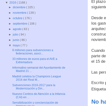
El plazo
▼
2016
( 1168 )
siguient
►
diciembre
( 105 )
►
noviembre
( 139 )
Desde el
►
octubre
( 176 )
los gast
►
septiembre
( 106 )
arquitec
►
agosto
( 63 )
construc
►
julio
( 94 )
noviemb
►
junio
( 86 )
▼
mayo
( 77 )
Cuando l
8 millones para subvenciones a
federaciones, asoci...
parte de
33 millones de euros para el AVE a
el 15 de
Extremadura
Informativo semanal del Ayuntamiento de
Madrid 21 ...
Las per
Madrid celebra la Champions League
2016 del Real M...
Escrito
Subvenciones 2016-2017 para la
Etiquet
Modernización y Din...
Nuevos Centros de Atención a la Infancia
(CAI) en ...
No ha
Sensibilización y concienciación de