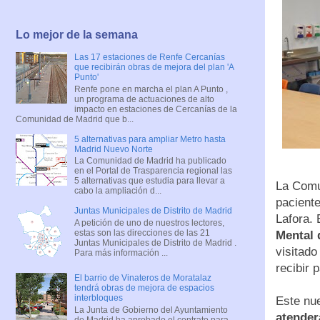
Lo mejor de la semana
Las 17 estaciones de Renfe Cercanías
que recibirán obras de mejora del plan 'A
Punto'
Renfe pone en marcha el plan A Punto ,
un programa de actuaciones de alto
impacto en estaciones de Cercanías de la
Comunidad de Madrid que b...
5 alternativas para ampliar Metro hasta
Madrid Nuevo Norte
La Comunidad de Madrid ha publicado
en el Portal de Trasparencia regional las
5 alternativas que estudia para llevar a
La Comu
cabo la ampliación d...
paciente
Juntas Municipales de Distrito de Madrid
Lafora.
A petición de uno de nuestros lectores,
estas son las direcciones de las 21
Mental 
Juntas Municipales de Distrito de Madrid .
visitad
Para más información ...
recibir 
El barrio de Vinateros de Moratalaz
tendrá obras de mejora de espacios
interbloques
Este nu
La Junta de Gobierno del Ayuntamiento
atender
de Madrid ha aprobado el contrato para