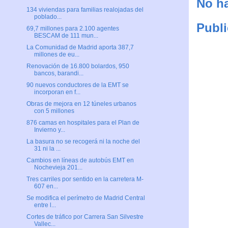
No ha
134 viviendas para familias realojadas del
poblado...
Publi
69,7 millones para 2.100 agentes
BESCAM de 111 mun...
La Comunidad de Madrid aporta 387,7
millones de eu...
Renovación de 16.800 bolardos, 950
bancos, barandi...
90 nuevos conductores de la EMT se
incorporan en f...
Obras de mejora en 12 túneles urbanos
con 5 millones
876 camas en hospitales para el Plan de
Invierno y...
La basura no se recogerá ni la noche del
31 ni la ...
Cambios en líneas de autobús EMT en
Nochevieja 201...
Tres carriles por sentido en la carretera M-
607 en...
Se modifica el perímetro de Madrid Central
entre l...
Cortes de tráfico por Carrera San Silvestre
Vallec...