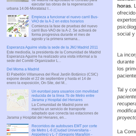
ejecutar las obras de la regeneración
horas
. 
urbana 14.06-Moratalaz I...
ofrecido
Empieza a funcionar el nuevo carril Bus-
expertos
VAO de la A-2 en estos horarios
psicólog
Comienza la fase de pruebas del nuevo
carril Bus-VAO de la A-2. Se activará de
social y
forma progresiva durante el mes de
agosto y la primera semana...
Esperanza Aguirre visita la sede de la JMJ Madrid 2011
Este mediodía, la presidenta de la Comunidad de Madrid
La incor
Esperanza Aguirre ha realizado una visita informal a la
sede del Comité Organizador L...
durante
los prim
Del Moma a Madrid
El Pabellón Villanueva del Real Jardín Botánico (CSIC)
paciente
expone desde el 22 de septiembre y hasta el 14 de
enero la exposición, On-Site, del M...
Tal y c
Un eurotaxi para usuarios con movilidad
reducida de la línea 7b de Metro entre
paciente
Jarama y Hospital del Henares
recupera
La Comunidad de Madrid pone en
marcha un servicio de transporte
modifica
adaptado que conecta las estaciones de
proyecto
Jarama y Hospital del Henares, en...
Recorridos de autobuses EMT por corte
de Metro L-6 (Ciudad Universitaria -
La Comu
Argüelles) y L-7 (Gregorio Marañón -