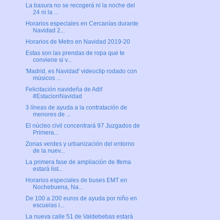
La basura no se recogerá ni la noche del
24 ni la ...
Horarios especiales en Cercanías durante
Navidad 2...
Horarios de Metro en Navidad 2019-20
Estas son las prendas de ropa que te
conviene si v...
'Madrid, es Navidad' videoclip rodado con
músicos ...
Felicitación navideña de Adif
#EstacionNavidad
3 líneas de ayuda a la contratación de
menores de ...
El núcleo civil concentrará 97 Juzgados de
Primera...
Zonas verdes y urbanización del entorno
de la nuev...
La primera fase de ampliación de Ifema
estará list...
Horarios especiales de buses EMT en
Nochebuena, Na...
De 100 a 200 euros de ayuda por niño en
escuelas i...
La nueva calle 51 de Valdebebas estará