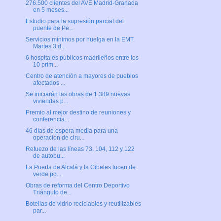
276.500 clientes del AVE Madrid-Granada
en 5 meses...
Estudio para la supresión parcial del
puente de Pe...
Servicios mínimos por huelga en la EMT.
Martes 3 d...
6 hospitales públicos madrileños entre los
10 prim...
Centro de atención a mayores de pueblos
afectados ...
Se iniciarán las obras de 1.389 nuevas
viviendas p...
Premio al mejor destino de reuniones y
conferencia...
46 días de espera media para una
operación de ciru...
Refuezo de las líneas 73, 104, 112 y 122
de autobu...
La Puerta de Alcalá y la Cibeles lucen de
verde po...
Obras de reforma del Centro Deportivo
Triángulo de...
Botellas de vidrio reciclables y reutilizables
par...