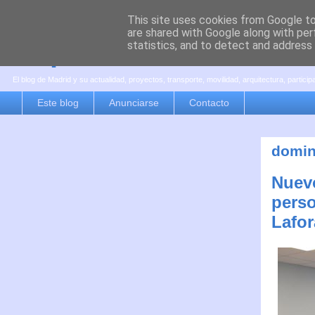
This site uses cookies from Google to 
are shared with Google along with per
es por madrid
statistics, and to detect and address
El blog de Madrid y su actualidad, proyectos, transporte, movilidad, arquitectura, partici
Este blog
Anunciarse
Contacto
domin
Nuevo
perso
Lafor