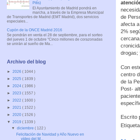
atenció
Pitis)
El Ayuntamiento de Madrid pondrá en
necesida
marcha, a través de la Empresa Municipal
de Pers
de Transportes de Madrid (EMT Madrid), dos servicios
especiales...
afecta a
Cupón de la ONCE Madrid 2016
2% segú
Se pondrán en venta el 28 de septiembre, para el sorteo
cercana,
del jueves 1 de octubre "Cinco millones de corazonadas
se unirán al sueño de Ma...
cronicid
drogas; 
Archivo del blog
Con este
►
2026
( 1044 )
centro d
►
2025
( 1839 )
de la Pe
►
2024
( 1986 )
Post- al
►
2023
( 1557 )
paciente
►
2022
( 1600 )
específi
►
2021
( 1522 )
►
2020
( 1526 )
Escrito
▼
2019
( 1339 )
Etiquet
▼
diciembre
( 122 )
Felicitación de Navidad y Año Nuevo en
vídeo del M...