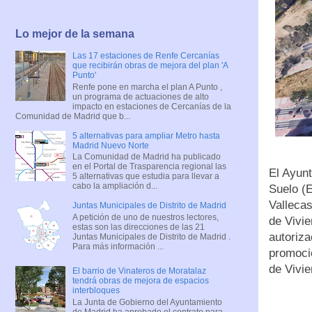
Lo mejor de la semana
Las 17 estaciones de Renfe Cercanías
que recibirán obras de mejora del plan 'A
Punto'
Renfe pone en marcha el plan A Punto ,
un programa de actuaciones de alto
impacto en estaciones de Cercanías de la
Comunidad de Madrid que b...
5 alternativas para ampliar Metro hasta
Madrid Nuevo Norte
La Comunidad de Madrid ha publicado
en el Portal de Trasparencia regional las
El Ayunt
5 alternativas que estudia para llevar a
cabo la ampliación d...
Suelo (E
Vallecas
Juntas Municipales de Distrito de Madrid
A petición de uno de nuestros lectores,
de Vivi
estas son las direcciones de las 21
autoriza
Juntas Municipales de Distrito de Madrid .
Para más información ...
promoció
de Vivi
El barrio de Vinateros de Moratalaz
tendrá obras de mejora de espacios
interbloques
La Junta de Gobierno del Ayuntamiento
de Madrid ha aprobado el contrato para