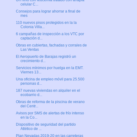
Un niño con leucemia tratado con terapia
celular C...
Consejos para lograr ahorrar a final de
mes
110 nuevos pisos protegidos en la la
Colonia Villa...
6 campañas de inspección a los VTC por
captación d...
Obras en cubiertas, fachadas y corrales de
Las Ventas
El Aeropuerto de Barajas registró un
crecimiento d...
Servicios mínimos por huelga en la EMT.
Viernes 13...
Una oficina de empleo móvil para 25.500
personas d...
187 nuevas viviendas en alquiler en el
ecobarrio d...
Obras de reforma de la piscina de verano
del Centr...
Avisos por SMS de alertas de frío intenso
en la Co...
Dispositivo de seguridad del partido
Atlético de ...
Plan Nevadas 2019-20 en las carreteras