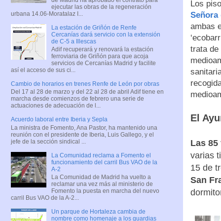
Los pis
ejecutar las obras de la regeneración
urbana 14.06-Moratalaz I...
Señora 
ambas en
La estación de Griñón de Renfe
Cercanías dará servicio con la extensión
‘ecobarr
de C-5 a Illescas
trata de
Adif recuperará y renovará la estación
ferroviaria de Griñón para que acoja
medioamb
servicios de Cercanías Madrid y facilite
así el acceso de sus ci...
sanitari
recogida
Cambio de horarios en trenes Renfe de León por obras
Del 17 al 28 de marzo y del 22 al 28 de abril Adif tiene en
medioamb
marcha desde comienzos de febrero una serie de
actuaciones de adecuación de l...
El Ayu
Acuerdo laboral entre Iberia y Sepla
La ministra de Fomento, Ana Pastor, ha mantenido una
reunión con el presidente de Iberia, Luis Gallego, y el
jefe de la sección sindical ...
Las 85
varias 
La Comunidad reclama a Fomento el
funcionamiento del carril Bus VAO de la
15 de t
A-2
La Comunidad de Madrid ha vuelto a
San Fra
reclamar una vez más al ministerio de
dormito
Fomento la puesta en marcha del nuevo
carril Bus VAO de la A-2...
Un parque de Hortaleza cambia de
nombre como homenaje a los guardias