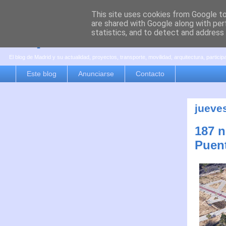
This site uses cookies from Google to 
are shared with Google along with per
es por madrid
statistics, and to detect and address
El blog de Madrid y su actualidad, proyectos, transporte, movilidad, arquitectura, partici
Este blog
Anunciarse
Contacto
jueve
187 n
Puent