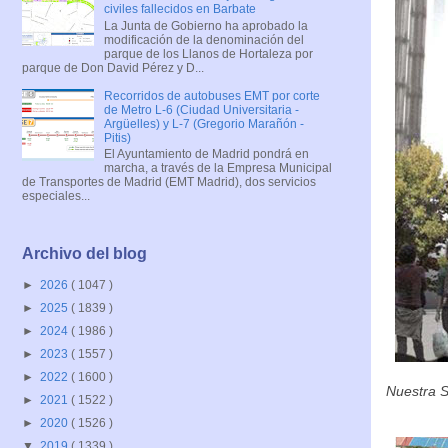
civiles fallecidos en Barbate
La Junta de Gobierno ha aprobado la
modificación de la denominación del
parque de los Llanos de Hortaleza por
parque de Don David Pérez y D...
Recorridos de autobuses EMT por corte
de Metro L-6 (Ciudad Universitaria -
Argüelles) y L-7 (Gregorio Marañón -
Pitis)
El Ayuntamiento de Madrid pondrá en
marcha, a través de la Empresa Municipal
de Transportes de Madrid (EMT Madrid), dos servicios
especiales...
Archivo del blog
►
2026
( 1047 )
►
2025
( 1839 )
►
2024
( 1986 )
►
2023
( 1557 )
►
2022
( 1600 )
Nuestra 
►
2021
( 1522 )
►
2020
( 1526 )
▼
2019
( 1339 )