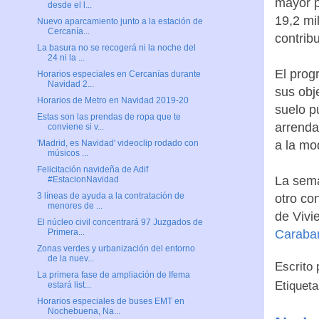
mayor p
desde el l...
19,2 mi
Nuevo aparcamiento junto a la estación de
Cercanía...
contrib
La basura no se recogerá ni la noche del
24 ni la ...
El prog
Horarios especiales en Cercanías durante
Navidad 2...
sus obj
Horarios de Metro en Navidad 2019-20
suelo p
Estas son las prendas de ropa que te
arrenda
conviene si v...
a la mo
'Madrid, es Navidad' videoclip rodado con
músicos ...
Felicitación navideña de Adif
La sema
#EstacionNavidad
3 líneas de ayuda a la contratación de
otro co
menores de ...
de Vivi
El núcleo civil concentrará 97 Juzgados de
Caraba
Primera...
Zonas verdes y urbanización del entorno
de la nuev...
Escrito
La primera fase de ampliación de Ifema
Etiquet
estará list...
Horarios especiales de buses EMT en
Nochebuena, Na...