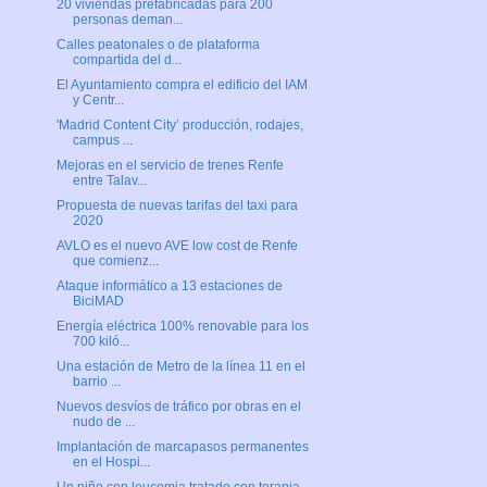
20 viviendas prefabricadas para 200
personas deman...
Calles peatonales o de plataforma
compartida del d...
El Ayuntamiento compra el edificio del IAM
y Centr...
'Madrid Content City’ producción, rodajes,
campus ...
Mejoras en el servicio de trenes Renfe
entre Talav...
Propuesta de nuevas tarifas del taxi para
2020
AVLO es el nuevo AVE low cost de Renfe
que comienz...
Ataque informático a 13 estaciones de
BiciMAD
Energía eléctrica 100% renovable para los
700 kiló...
Una estación de Metro de la línea 11 en el
barrio ...
Nuevos desvíos de tráfico por obras en el
nudo de ...
Implantación de marcapasos permanentes
en el Hospi...