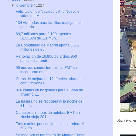
▼
diciembre
( 122 )
Felicitación de Navidad y Año Nuevo en
vídeo del M...
134 viviendas para familias realojadas del
poblado...
69,7 millones para 2.100 agentes
BESCAM de 111 mun...
La Comunidad de Madrid aporta 387,7
millones de eu...
Renovación de 16.800 bolardos, 950
bancos, barandi...
90 nuevos conductores de la EMT se
incorporan en f...
Obras de mejora en 12 túneles urbanos
con 5 millones
876 camas en hospitales para el Plan de
Invierno y...
La basura no se recogerá ni la noche del
31 ni la ...
Cambios en líneas de autobús EMT en
Nochevieja 201...
San Franc
Tres carriles por sentido en la carretera M-
607 en...
Se modifica el perímetro de Madrid Central