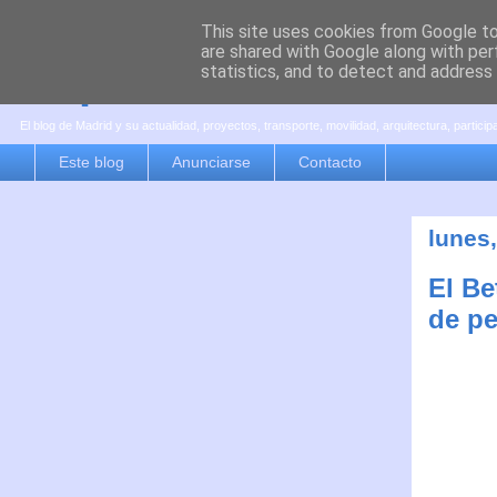
This site uses cookies from Google to 
are shared with Google along with per
es por madrid
statistics, and to detect and address
El blog de Madrid y su actualidad, proyectos, transporte, movilidad, arquitectura, partici
Este blog
Anunciarse
Contacto
lunes
El Be
de pe