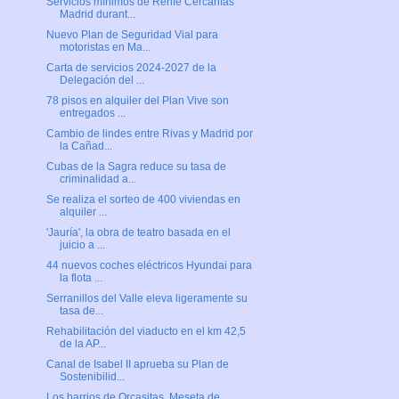
Servicios mínimos de Renfe Cercanías
Madrid durant...
Nuevo Plan de Seguridad Vial para
motoristas en Ma...
Carta de servicios 2024-2027 de la
Delegación del ...
78 pisos en alquiler del Plan Vive son
entregados ...
Cambio de lindes entre Rivas y Madrid por
la Cañad...
Cubas de la Sagra reduce su tasa de
criminalidad a...
Se realiza el sorteo de 400 viviendas en
alquiler ...
'Jauría', la obra de teatro basada en el
juicio a ...
44 nuevos coches eléctricos Hyundai para
la flota ...
Serranillos del Valle eleva ligeramente su
tasa de...
Rehabilitación del viaducto en el km 42,5
de la AP...
Canal de Isabel II aprueba su Plan de
Sostenibilid...
Los barrios de Orcasitas, Meseta de