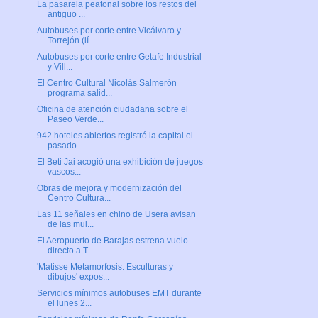
La pasarela peatonal sobre los restos del
antiguo ...
Autobuses por corte entre Vicálvaro y
Torrejón (lí...
Autobuses por corte entre Getafe Industrial
y Vill...
El Centro Cultural Nicolás Salmerón
programa salid...
Oficina de atención ciudadana sobre el
Paseo Verde...
942 hoteles abiertos registró la capital el
pasado...
El Beti Jai acogió una exhibición de juegos
vascos...
Obras de mejora y modernización del
Centro Cultura...
Las 11 señales en chino de Usera avisan
de las mul...
El Aeropuerto de Barajas estrena vuelo
directo a T...
'Matisse Metamorfosis. Esculturas y
dibujos' expos...
Servicios mínimos autobuses EMT durante
el lunes 2...