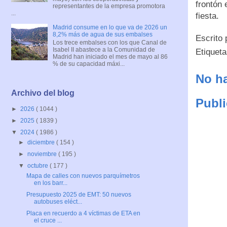
frontón 
representantes de la empresa promotora
...
fiesta.
Madrid consume en lo que va de 2026 un
8,2% más de agua de sus embalses
Escrito
Los trece embalses con los que Canal de
Isabel II abastece a la Comunidad de
Etiquet
Madrid han iniciado el mes de mayo al 86
% de su capacidad máxi...
No ha
Archivo del blog
Publi
►
2026
( 1044 )
►
2025
( 1839 )
▼
2024
( 1986 )
►
diciembre
( 154 )
►
noviembre
( 195 )
▼
octubre
( 177 )
Mapa de calles con nuevos parquímetros
en los barr...
Presupuesto 2025 de EMT: 50 nuevos
autobuses eléct...
Placa en recuerdo a 4 víctimas de ETA en
el cruce ...