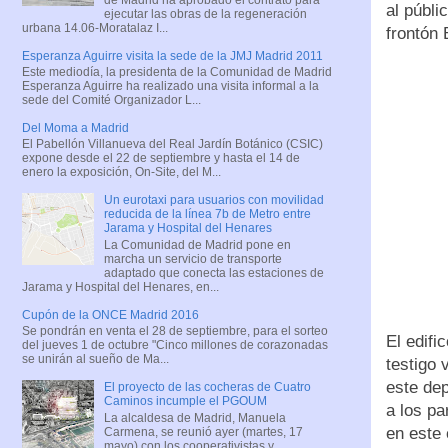
al públi
ejecutar las obras de la regeneración
urbana 14.06-Moratalaz I...
frontón 
Esperanza Aguirre visita la sede de la JMJ Madrid 2011
Este mediodía, la presidenta de la Comunidad de Madrid
Esperanza Aguirre ha realizado una visita informal a la
sede del Comité Organizador L...
Del Moma a Madrid
El Pabellón Villanueva del Real Jardín Botánico (CSIC)
expone desde el 22 de septiembre y hasta el 14 de
enero la exposición, On-Site, del M...
Un eurotaxi para usuarios con movilidad
reducida de la línea 7b de Metro entre
Jarama y Hospital del Henares
La Comunidad de Madrid pone en
marcha un servicio de transporte
adaptado que conecta las estaciones de
Jarama y Hospital del Henares, en...
Cupón de la ONCE Madrid 2016
Se pondrán en venta el 28 de septiembre, para el sorteo
El edifi
del jueves 1 de octubre "Cinco millones de corazonadas
se unirán al sueño de Ma...
testigo 
este dep
El proyecto de las cocheras de Cuatro
Caminos incumple el PGOUM
a los pa
La alcaldesa de Madrid, Manuela
en este
Carmena, se reunió ayer (martes, 17
mayo) con los cooperativistas y