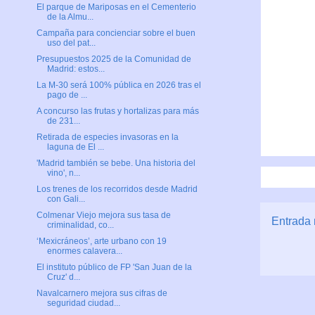
El parque de Mariposas en el Cementerio
de la Almu...
Campaña para concienciar sobre el buen
uso del pat...
Presupuestos 2025 de la Comunidad de
Madrid: estos...
La M-30 será 100% pública en 2026 tras el
pago de ...
A concurso las frutas y hortalizas para más
de 231...
Retirada de especies invasoras en la
laguna de El ...
'Madrid también se bebe. Una historia del
vino', n...
Los trenes de los recorridos desde Madrid
con Gali...
Colmenar Viejo mejora sus tasa de
Entrada 
criminalidad, co...
‘Mexicráneos’, arte urbano con 19
enormes calavera...
El instituto público de FP 'San Juan de la
Cruz' d...
Navalcarnero mejora sus cifras de
seguridad ciudad...