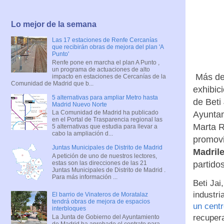
Lo mejor de la semana
Las 17 estaciones de Renfe Cercanías
que recibirán obras de mejora del plan 'A
Punto'
Renfe pone en marcha el plan A Punto ,
un programa de actuaciones de alto
Más de 
impacto en estaciones de Cercanías de la
Comunidad de Madrid que b...
exhibic
5 alternativas para ampliar Metro hasta
de Beti
Madrid Nuevo Norte
La Comunidad de Madrid ha publicado
Ayuntam
en el Portal de Trasparencia regional las
Marta R
5 alternativas que estudia para llevar a
cabo la ampliación d...
promovi
Juntas Municipales de Distrito de Madrid
Madril
A petición de uno de nuestros lectores,
estas son las direcciones de las 21
partido
Juntas Municipales de Distrito de Madrid .
Para más información ...
Beti Jai
industri
El barrio de Vinateros de Moratalaz
tendrá obras de mejora de espacios
un centr
interbloques
recupera
La Junta de Gobierno del Ayuntamiento
de Madrid ha aprobado el contrato para