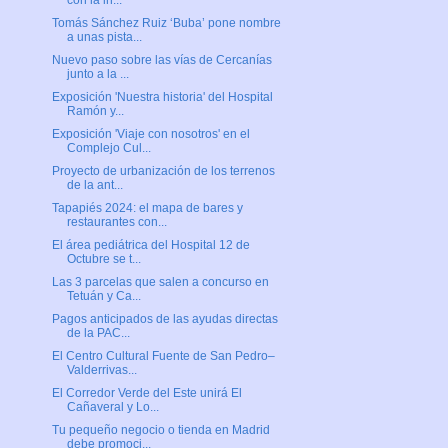
con la in...
Tomás Sánchez Ruiz ‘Buba’ pone nombre
a unas pista...
Nuevo paso sobre las vías de Cercanías
junto a la ...
Exposición 'Nuestra historia' del Hospital
Ramón y...
Exposición 'Viaje con nosotros' en el
Complejo Cul...
Proyecto de urbanización de los terrenos
de la ant...
Tapapiés 2024: el mapa de bares y
restaurantes con...
El área pediátrica del Hospital 12 de
Octubre se t...
Las 3 parcelas que salen a concurso en
Tetuán y Ca...
Pagos anticipados de las ayudas directas
de la PAC...
El Centro Cultural Fuente de San Pedro–
Valderrivas...
El Corredor Verde del Este unirá El
Cañaveral y Lo...
Tu pequeño negocio o tienda en Madrid
debe promoci...