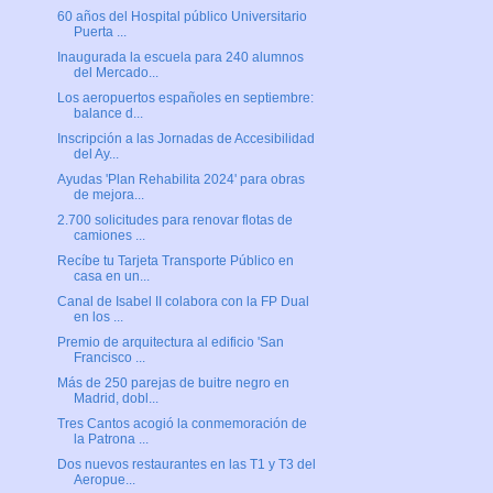
60 años del Hospital público Universitario
Puerta ...
Inaugurada la escuela para 240 alumnos
del Mercado...
Los aeropuertos españoles en septiembre:
balance d...
Inscripción a las Jornadas de Accesibilidad
del Ay...
Ayudas 'Plan Rehabilita 2024' para obras
de mejora...
2.700 solicitudes para renovar flotas de
camiones ...
Recíbe tu Tarjeta Transporte Público en
casa en un...
Canal de Isabel II colabora con la FP Dual
en los ...
Premio de arquitectura al edificio 'San
Francisco ...
Más de 250 parejas de buitre negro en
Madrid, dobl...
Tres Cantos acogió la conmemoración de
la Patrona ...
Dos nuevos restaurantes en las T1 y T3 del
Aeropue...