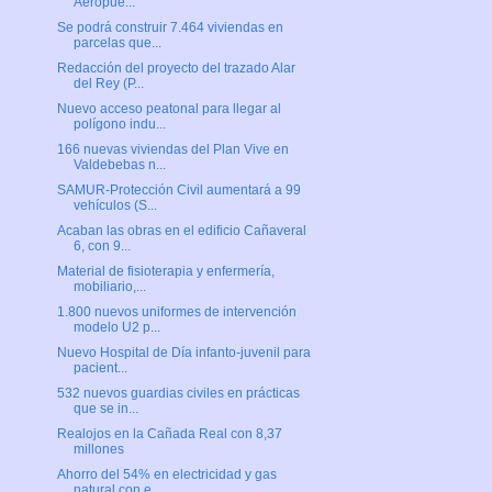
Aeropue...
Se podrá construir 7.464 viviendas en
parcelas que...
Redacción del proyecto del trazado Alar
del Rey (P...
Nuevo acceso peatonal para llegar al
polígono indu...
166 nuevas viviendas del Plan Vive en
Valdebebas n...
SAMUR-Protección Civil aumentará a 99
vehículos (S...
Acaban las obras en el edificio Cañaveral
6, con 9...
Material de fisioterapia y enfermería,
mobiliario,...
1.800 nuevos uniformes de intervención
modelo U2 p...
Nuevo Hospital de Día infanto-juvenil para
pacient...
532 nuevos guardias civiles en prácticas
que se in...
Realojos en la Cañada Real con 8,37
millones
Ahorro del 54% en electricidad y gas
natural con e...