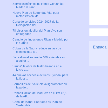
Servicios mínimos de Renfe Cercanías
Madrid durant...
Nuevo Plan de Seguridad Vial para
motoristas en Ma...
Carta de servicios 2024-2027 de la
Delegación del ...
78 pisos en alquiler del Plan Vive son
entregados ...
Cambio de lindes entre Rivas y Madrid por
la Cañad...
Entrada 
Cubas de la Sagra reduce su tasa de
criminalidad a...
Se realiza el sorteo de 400 viviendas en
alquiler ...
'Jauría', la obra de teatro basada en el
juicio a ...
44 nuevos coches eléctricos Hyundai para
la flota ...
Serranillos del Valle eleva ligeramente su
tasa de...
Rehabilitación del viaducto en el km 42,5
de la AP...
Canal de Isabel II aprueba su Plan de
Sostenibilid...