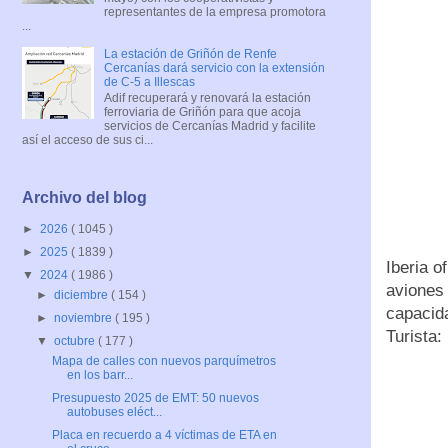
representantes de la empresa promotora
...
La estación de Griñón de Renfe
Cercanías dará servicio con la extensión
de C-5 a Illescas
Adif recuperará y renovará la estación
ferroviaria de Griñón para que acoja
servicios de Cercanías Madrid y facilite
así el acceso de sus ci...
Archivo del blog
►
2026
( 1045 )
►
2025
( 1839 )
Iberia o
▼
2024
( 1986 )
aviones 
►
diciembre
( 154 )
capacida
►
noviembre
( 195 )
Turista:
▼
octubre
( 177 )
Mapa de calles con nuevos parquímetros
en los barr...
Presupuesto 2025 de EMT: 50 nuevos
autobuses eléct...
Placa en recuerdo a 4 víctimas de ETA en