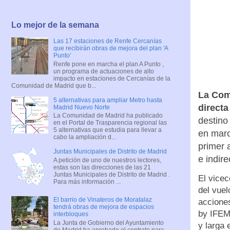
Lo mejor de la semana
Las 17 estaciones de Renfe Cercanías
que recibirán obras de mejora del plan 'A
Punto'
Renfe pone en marcha el plan A Punto ,
un programa de actuaciones de alto
impacto en estaciones de Cercanías de la
Comunidad de Madrid que b...
La Com
5 alternativas para ampliar Metro hasta
direct
Madrid Nuevo Norte
La Comunidad de Madrid ha publicado
destino
en el Portal de Trasparencia regional las
5 alternativas que estudia para llevar a
en marc
cabo la ampliación d...
primer 
Juntas Municipales de Distrito de Madrid
e indire
A petición de uno de nuestros lectores,
estas son las direcciones de las 21
Juntas Municipales de Distrito de Madrid .
El vicec
Para más información ...
del vuel
El barrio de Vinateros de Moratalaz
acciones
tendrá obras de mejora de espacios
by IFEMA
interbloques
La Junta de Gobierno del Ayuntamiento
y larga 
de Madrid ha aprobado el contrato para