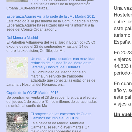
ejecutar las obras de la regeneración
Una vez 
urbana 14.06-Moratalaz I...
Hosteler
Esperanza Aguirre visita la sede de la JMJ Madrid 2011
entre lo
Este mediodía, la presidenta de la Comunidad de Madrid
Esperanza Aguirre ha realizado una visita informal a la
este paí
sede del Comité Organizador L...
turismo 
Del Moma a Madrid
España.
El Pabellón Villanueva del Real Jardín Botánico (CSIC)
expone desde el 22 de septiembre y hasta el 14 de
enero la exposición, On-Site, del M...
En 2023,
viajeros
Un eurotaxi para usuarios con movilidad
reducida de la línea 7b de Metro entre
44.833 
Jarama y Hospital del Henares
La Comunidad de Madrid pone en
periodo 
marcha un servicio de transporte
adaptado que conecta las estaciones de
En cuant
Jarama y Hospital del Henares, en...
año y, s
Cupón de la ONCE Madrid 2016
este pa
Se pondrán en venta el 28 de septiembre, para el sorteo
del jueves 1 de octubre "Cinco millones de corazonadas
viajes a
se unirán al sueño de Ma...
Un vuel
El proyecto de las cocheras de Cuatro
Caminos incumple el PGOUM
La alcaldesa de Madrid, Manuela
Carmena, se reunió ayer (martes, 17
mayo) con los cooperativistas y