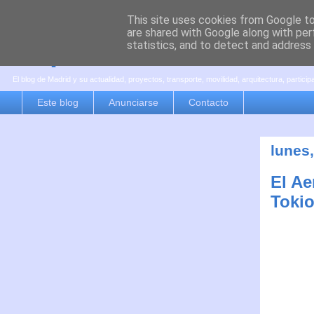
This site uses cookies from Google to 
are shared with Google along with per
es por madrid
statistics, and to detect and address
El blog de Madrid y su actualidad, proyectos, transporte, movilidad, arquitectura, partici
Este blog
Anunciarse
Contacto
lunes
El Ae
Toki