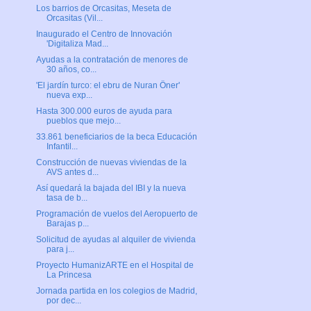
Los barrios de Orcasitas, Meseta de
Orcasitas (Vil...
Inaugurado el Centro de Innovación
'Digitaliza Mad...
Ayudas a la contratación de menores de
30 años, co...
'El jardín turco: el ebru de Nuran Öner'
nueva exp...
Hasta 300.000 euros de ayuda para
pueblos que mejo...
33.861 beneficiarios de la beca Educación
Infantil...
Construcción de nuevas viviendas de la
AVS antes d...
Así quedará la bajada del IBI y la nueva
tasa de b...
Programación de vuelos del Aeropuerto de
Barajas p...
Solicitud de ayudas al alquiler de vivienda
para j...
Proyecto HumanizARTE en el Hospital de
La Princesa
Jornada partida en los colegios de Madrid,
por dec...