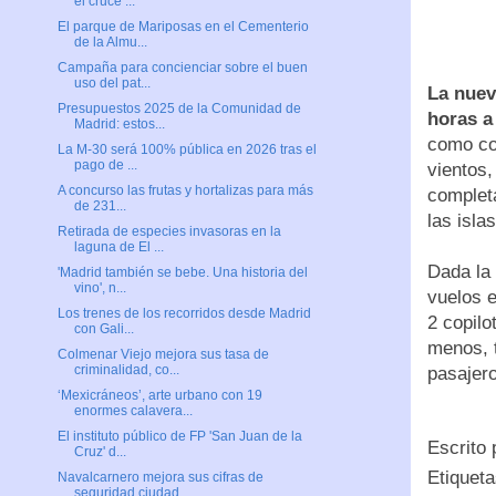
el cruce ...
El parque de Mariposas en el Cementerio
de la Almu...
Campaña para concienciar sobre el buen
uso del pat...
La nuev
Presupuestos 2025 de la Comunidad de
horas a 
Madrid: estos...
como con
La M-30 será 100% pública en 2026 tras el
pago de ...
vientos,
A concurso las frutas y hortalizas para más
completa
de 231...
las isla
Retirada de especies invasoras en la
laguna de El ...
Dada la 
'Madrid también se bebe. Una historia del
vino', n...
vuelos e
Los trenes de los recorridos desde Madrid
2 copilo
con Gali...
menos, 
Colmenar Viejo mejora sus tasa de
criminalidad, co...
pasajer
‘Mexicráneos’, arte urbano con 19
enormes calavera...
El instituto público de FP 'San Juan de la
Escrito
Cruz' d...
Etiquet
Navalcarnero mejora sus cifras de
seguridad ciudad...