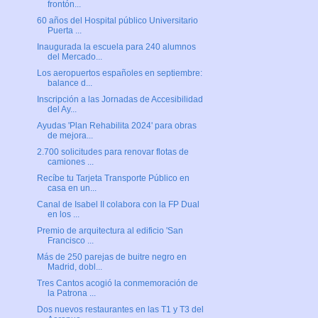
frontón...
60 años del Hospital público Universitario
Puerta ...
Inaugurada la escuela para 240 alumnos
del Mercado...
Los aeropuertos españoles en septiembre:
balance d...
Inscripción a las Jornadas de Accesibilidad
del Ay...
Ayudas 'Plan Rehabilita 2024' para obras
de mejora...
2.700 solicitudes para renovar flotas de
camiones ...
Recíbe tu Tarjeta Transporte Público en
casa en un...
Canal de Isabel II colabora con la FP Dual
en los ...
Premio de arquitectura al edificio 'San
Francisco ...
Más de 250 parejas de buitre negro en
Madrid, dobl...
Tres Cantos acogió la conmemoración de
la Patrona ...
Dos nuevos restaurantes en las T1 y T3 del