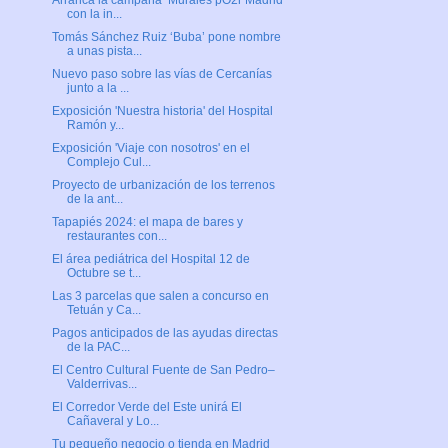
Arranca la campaña ‘Murales pO2r Madrid’
con la in...
Tomás Sánchez Ruiz ‘Buba’ pone nombre
a unas pista...
Nuevo paso sobre las vías de Cercanías
junto a la ...
Exposición 'Nuestra historia' del Hospital
Ramón y...
Exposición 'Viaje con nosotros' en el
Complejo Cul...
Proyecto de urbanización de los terrenos
de la ant...
Tapapiés 2024: el mapa de bares y
restaurantes con...
El área pediátrica del Hospital 12 de
Octubre se t...
Las 3 parcelas que salen a concurso en
Tetuán y Ca...
Pagos anticipados de las ayudas directas
de la PAC...
El Centro Cultural Fuente de San Pedro–
Valderrivas...
El Corredor Verde del Este unirá El
Cañaveral y Lo...
Tu pequeño negocio o tienda en Madrid