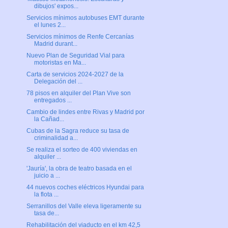
dibujos' expos...
Servicios mínimos autobuses EMT durante
el lunes 2...
Servicios mínimos de Renfe Cercanías
Madrid durant...
Nuevo Plan de Seguridad Vial para
motoristas en Ma...
Carta de servicios 2024-2027 de la
Delegación del ...
78 pisos en alquiler del Plan Vive son
entregados ...
Cambio de lindes entre Rivas y Madrid por
la Cañad...
Cubas de la Sagra reduce su tasa de
criminalidad a...
Se realiza el sorteo de 400 viviendas en
alquiler ...
'Jauría', la obra de teatro basada en el
juicio a ...
44 nuevos coches eléctricos Hyundai para
la flota ...
Serranillos del Valle eleva ligeramente su
tasa de...
Rehabilitación del viaducto en el km 42,5