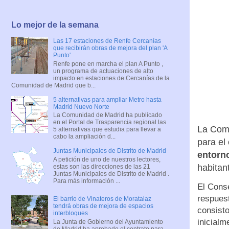
Lo mejor de la semana
Las 17 estaciones de Renfe Cercanías
que recibirán obras de mejora del plan 'A
Punto'
Renfe pone en marcha el plan A Punto ,
un programa de actuaciones de alto
impacto en estaciones de Cercanías de la
Comunidad de Madrid que b...
5 alternativas para ampliar Metro hasta
Madrid Nuevo Norte
La Comunidad de Madrid ha publicado
en el Portal de Trasparencia regional las
La Comu
5 alternativas que estudia para llevar a
cabo la ampliación d...
para el
Juntas Municipales de Distrito de Madrid
entorn
A petición de uno de nuestros lectores,
habitan
estas son las direcciones de las 21
Juntas Municipales de Distrito de Madrid .
Para más información ...
El Cons
respuest
El barrio de Vinateros de Moratalaz
tendrá obras de mejora de espacios
consist
interbloques
inicialm
La Junta de Gobierno del Ayuntamiento
de Madrid ha aprobado el contrato para