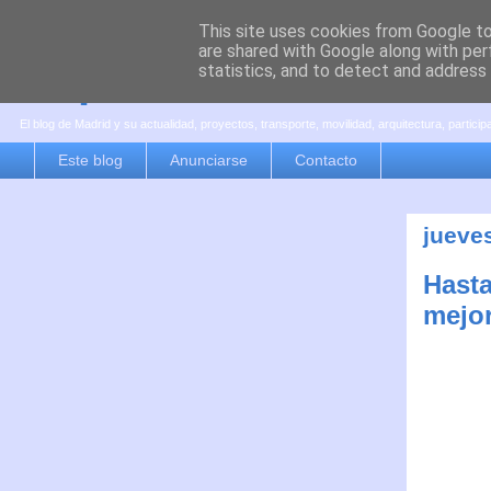
This site uses cookies from Google to 
are shared with Google along with per
es por madrid
statistics, and to detect and address
El blog de Madrid y su actualidad, proyectos, transporte, movilidad, arquitectura, partici
Este blog
Anunciarse
Contacto
jueve
Hasta
mejor