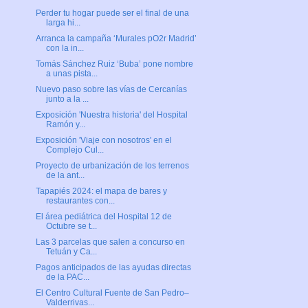
Perder tu hogar puede ser el final de una
larga hi...
Arranca la campaña ‘Murales pO2r Madrid’
con la in...
Tomás Sánchez Ruiz ‘Buba’ pone nombre
a unas pista...
Nuevo paso sobre las vías de Cercanías
junto a la ...
Exposición 'Nuestra historia' del Hospital
Ramón y...
Exposición 'Viaje con nosotros' en el
Complejo Cul...
Proyecto de urbanización de los terrenos
de la ant...
Tapapiés 2024: el mapa de bares y
restaurantes con...
El área pediátrica del Hospital 12 de
Octubre se t...
Las 3 parcelas que salen a concurso en
Tetuán y Ca...
Pagos anticipados de las ayudas directas
de la PAC...
El Centro Cultural Fuente de San Pedro–
Valderrivas...