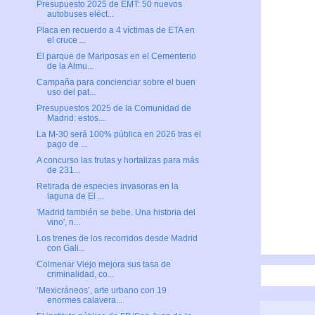
Presupuesto 2025 de EMT: 50 nuevos
autobuses eléct...
Placa en recuerdo a 4 víctimas de ETA en
el cruce ...
El parque de Mariposas en el Cementerio
de la Almu...
Campaña para concienciar sobre el buen
uso del pat...
Presupuestos 2025 de la Comunidad de
Madrid: estos...
La M-30 será 100% pública en 2026 tras el
pago de ...
A concurso las frutas y hortalizas para más
de 231...
Retirada de especies invasoras en la
laguna de El ...
'Madrid también se bebe. Una historia del
vino', n...
Los trenes de los recorridos desde Madrid
con Gali...
Colmenar Viejo mejora sus tasa de
criminalidad, co...
‘Mexicráneos’, arte urbano con 19
enormes calavera...