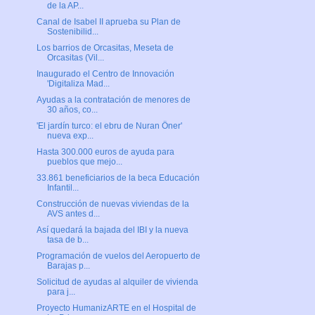
de la AP...
Canal de Isabel II aprueba su Plan de
Sostenibilid...
Los barrios de Orcasitas, Meseta de
Orcasitas (Vil...
Inaugurado el Centro de Innovación
'Digitaliza Mad...
Ayudas a la contratación de menores de
30 años, co...
'El jardín turco: el ebru de Nuran Öner'
nueva exp...
Hasta 300.000 euros de ayuda para
pueblos que mejo...
33.861 beneficiarios de la beca Educación
Infantil...
Construcción de nuevas viviendas de la
AVS antes d...
Así quedará la bajada del IBI y la nueva
tasa de b...
Programación de vuelos del Aeropuerto de
Barajas p...
Solicitud de ayudas al alquiler de vivienda
para j...
Proyecto HumanizARTE en el Hospital de