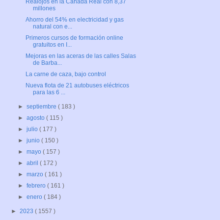
Realojos en la Cañada Real con 8,37
millones
Ahorro del 54% en electricidad y gas
natural con e...
Primeros cursos de formación online
gratuitos en I...
Mejoras en las aceras de las calles Salas
de Barba...
La carne de caza, bajo control
Nueva flota de 21 autobuses eléctricos
para las 6 ...
►
septiembre
( 183 )
►
agosto
( 115 )
►
julio
( 177 )
►
junio
( 150 )
►
mayo
( 157 )
►
abril
( 172 )
►
marzo
( 161 )
►
febrero
( 161 )
►
enero
( 184 )
►
2023
( 1557 )