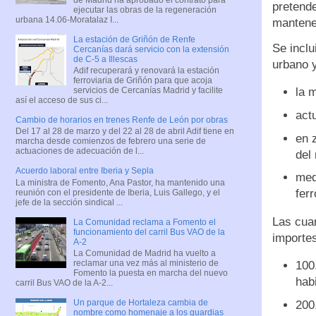
pretende
ejecutar las obras de la regeneración
urbana 14.06-Moratalaz I...
mantener
La estación de Griñón de Renfe
Se inclu
Cercanías dará servicio con la extensión
de C-5 a Illescas
urbano y
Adif recuperará y renovará la estación
ferroviaria de Griñón para que acoja
servicios de Cercanías Madrid y facilite
la m
así el acceso de sus ci...
act
Cambio de horarios en trenes Renfe de León por obras
Del 17 al 28 de marzo y del 22 al 28 de abril Adif tiene en
en 
marcha desde comienzos de febrero una serie de
actuaciones de adecuación de l...
del 
Acuerdo laboral entre Iberia y Sepla
med
La ministra de Fomento, Ana Pastor, ha mantenido una
ferr
reunión con el presidente de Iberia, Luis Gallego, y el
jefe de la sección sindical ...
Las cua
La Comunidad reclama a Fomento el
funcionamiento del carril Bus VAO de la
importe
A-2
La Comunidad de Madrid ha vuelto a
reclamar una vez más al ministerio de
100
Fomento la puesta en marcha del nuevo
hab
carril Bus VAO de la A-2...
Un parque de Hortaleza cambia de
200
nombre como homenaje a los guardias