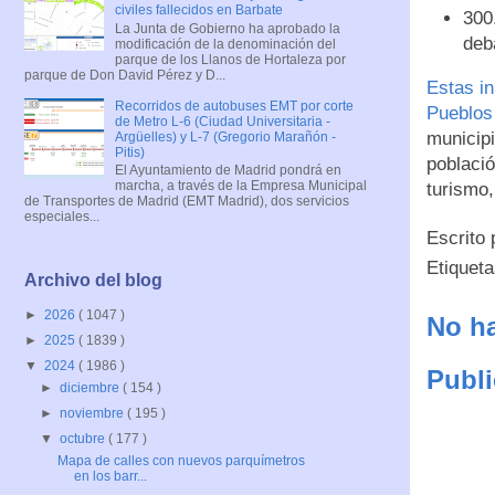
civiles fallecidos en Barbate
300
La Junta de Gobierno ha aprobado la
deb
modificación de la denominación del
parque de los Llanos de Hortaleza por
parque de Don David Pérez y D...
Estas in
Recorridos de autobuses EMT por corte
Pueblos
de Metro L-6 (Ciudad Universitaria -
municipi
Argüelles) y L-7 (Gregorio Marañón -
Pitis)
població
El Ayuntamiento de Madrid pondrá en
marcha, a través de la Empresa Municipal
turismo, 
de Transportes de Madrid (EMT Madrid), dos servicios
especiales...
Escrito
Etiquet
Archivo del blog
►
2026
( 1047 )
No ha
►
2025
( 1839 )
▼
2024
( 1986 )
Publi
►
diciembre
( 154 )
►
noviembre
( 195 )
▼
octubre
( 177 )
Mapa de calles con nuevos parquímetros
en los barr...