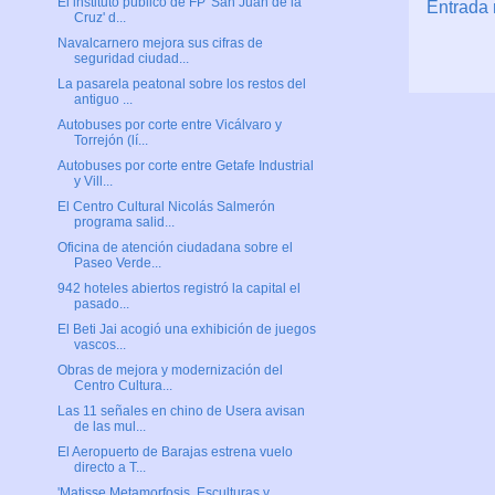
El instituto público de FP 'San Juan de la
Entrada 
Cruz' d...
Navalcarnero mejora sus cifras de
seguridad ciudad...
La pasarela peatonal sobre los restos del
antiguo ...
Autobuses por corte entre Vicálvaro y
Torrejón (lí...
Autobuses por corte entre Getafe Industrial
y Vill...
El Centro Cultural Nicolás Salmerón
programa salid...
Oficina de atención ciudadana sobre el
Paseo Verde...
942 hoteles abiertos registró la capital el
pasado...
El Beti Jai acogió una exhibición de juegos
vascos...
Obras de mejora y modernización del
Centro Cultura...
Las 11 señales en chino de Usera avisan
de las mul...
El Aeropuerto de Barajas estrena vuelo
directo a T...
'Matisse Metamorfosis. Esculturas y