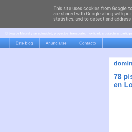
This site uses cookies from Google to 
are shared with Google along with per
es por madrid
statistics, and to detect and address
El blog de Madrid y su actualidad, proyectos, transporte, movilidad, arquitectura, partici
Este blog
Anunciarse
Contacto
domin
78 pi
en Lo