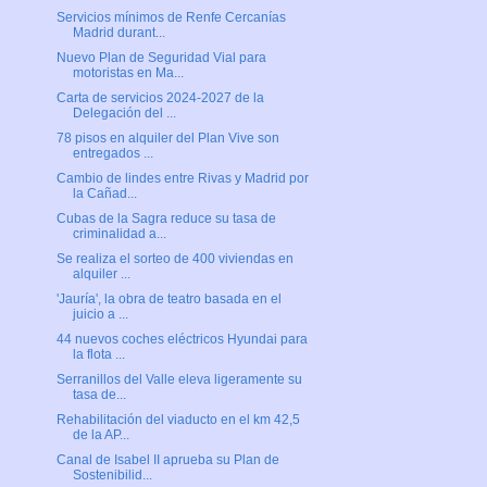
Servicios mínimos de Renfe Cercanías
Madrid durant...
Nuevo Plan de Seguridad Vial para
motoristas en Ma...
Carta de servicios 2024-2027 de la
Delegación del ...
78 pisos en alquiler del Plan Vive son
entregados ...
Cambio de lindes entre Rivas y Madrid por
la Cañad...
Cubas de la Sagra reduce su tasa de
criminalidad a...
Se realiza el sorteo de 400 viviendas en
alquiler ...
'Jauría', la obra de teatro basada en el
juicio a ...
44 nuevos coches eléctricos Hyundai para
la flota ...
Serranillos del Valle eleva ligeramente su
tasa de...
Rehabilitación del viaducto en el km 42,5
de la AP...
Canal de Isabel II aprueba su Plan de
Sostenibilid...