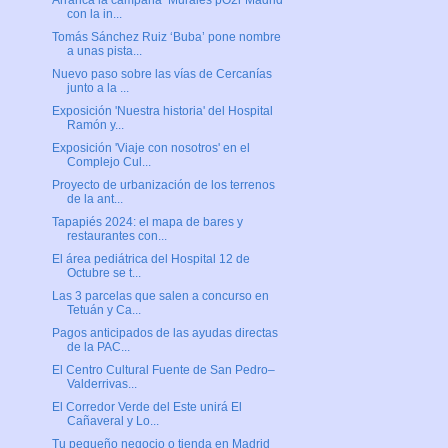
Arranca la campaña ‘Murales pO2r Madrid’
con la in...
Tomás Sánchez Ruiz ‘Buba’ pone nombre
a unas pista...
Nuevo paso sobre las vías de Cercanías
junto a la ...
Exposición 'Nuestra historia' del Hospital
Ramón y...
Exposición 'Viaje con nosotros' en el
Complejo Cul...
Proyecto de urbanización de los terrenos
de la ant...
Tapapiés 2024: el mapa de bares y
restaurantes con...
El área pediátrica del Hospital 12 de
Octubre se t...
Las 3 parcelas que salen a concurso en
Tetuán y Ca...
Pagos anticipados de las ayudas directas
de la PAC...
El Centro Cultural Fuente de San Pedro–
Valderrivas...
El Corredor Verde del Este unirá El
Cañaveral y Lo...
Tu pequeño negocio o tienda en Madrid