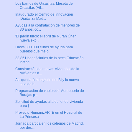
Los barrios de Orcasitas, Meseta de
Orcasitas (Vil...
Inaugurado el Centro de Innovación
'Digitaliza Mad...
Ayudas a la contratación de menores de
30 años, co...
'El jardín turco: el ebru de Nuran Öner'
nueva exp...
Hasta 300.000 euros de ayuda para
pueblos que mejo...
33.861 beneficiarios de la beca Educación
Infantil...
Construcción de nuevas viviendas de la
AVS antes d...
Así quedará la bajada del IBI y la nueva
tasa de b...
Programación de vuelos del Aeropuerto de
Barajas p...
Solicitud de ayudas al alquiler de vivienda
para j...
Proyecto HumanizARTE en el Hospital de
La Princesa
Jornada partida en los colegios de Madrid,
por dec...