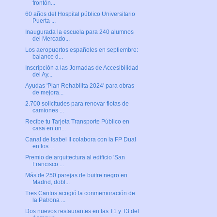
frontón...
60 años del Hospital público Universitario
Puerta ...
Inaugurada la escuela para 240 alumnos
del Mercado...
Los aeropuertos españoles en septiembre:
balance d...
Inscripción a las Jornadas de Accesibilidad
del Ay...
Ayudas 'Plan Rehabilita 2024' para obras
de mejora...
2.700 solicitudes para renovar flotas de
camiones ...
Recíbe tu Tarjeta Transporte Público en
casa en un...
Canal de Isabel II colabora con la FP Dual
en los ...
Premio de arquitectura al edificio 'San
Francisco ...
Más de 250 parejas de buitre negro en
Madrid, dobl...
Tres Cantos acogió la conmemoración de
la Patrona ...
Dos nuevos restaurantes en las T1 y T3 del