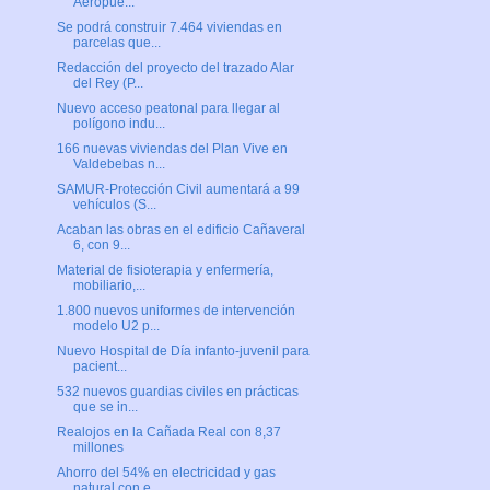
Aeropue...
Se podrá construir 7.464 viviendas en
parcelas que...
Redacción del proyecto del trazado Alar
del Rey (P...
Nuevo acceso peatonal para llegar al
polígono indu...
166 nuevas viviendas del Plan Vive en
Valdebebas n...
SAMUR-Protección Civil aumentará a 99
vehículos (S...
Acaban las obras en el edificio Cañaveral
6, con 9...
Material de fisioterapia y enfermería,
mobiliario,...
1.800 nuevos uniformes de intervención
modelo U2 p...
Nuevo Hospital de Día infanto-juvenil para
pacient...
532 nuevos guardias civiles en prácticas
que se in...
Realojos en la Cañada Real con 8,37
millones
Ahorro del 54% en electricidad y gas
natural con e...