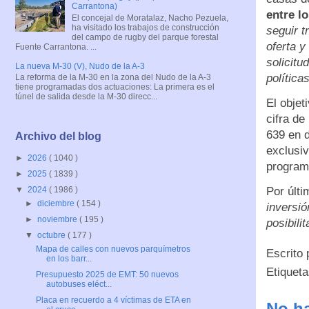
Carrantona)
entre l
El concejal de Moratalaz, Nacho Pezuela,
ha visitado los trabajos de construcción
seguir t
del campo de rugby del parque forestal
oferta y
Fuente Carrantona. ...
solicitu
La nueva M-30 (V), Nudo de la A-3
política
La reforma de la M-30 en la zona del Nudo de la A-3
tiene programadas dos actuaciones: La primera es el
túnel de salida desde la M-30 direcc...
El objet
cifra de
639 en 
Archivo del blog
exclusiv
►
2026
( 1040 )
program
►
2025
( 1839 )
Por últi
▼
2024
( 1986 )
►
diciembre
( 154 )
inversió
►
noviembre
( 195 )
posibili
▼
octubre
( 177 )
Mapa de calles con nuevos parquímetros
Escrito
en los barr...
Etiquet
Presupuesto 2025 de EMT: 50 nuevos
autobuses eléct...
Placa en recuerdo a 4 víctimas de ETA en
No ha