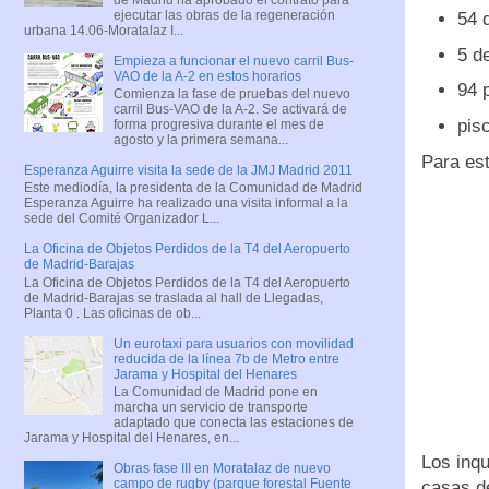
ejecutar las obras de la regeneración
54 
urbana 14.06-Moratalaz I...
5 de
Empieza a funcionar el nuevo carril Bus-
VAO de la A-2 en estos horarios
94 
Comienza la fase de pruebas del nuevo
carril Bus-VAO de la A-2. Se activará de
pis
forma progresiva durante el mes de
agosto y la primera semana...
Para est
Esperanza Aguirre visita la sede de la JMJ Madrid 2011
Este mediodía, la presidenta de la Comunidad de Madrid
Esperanza Aguirre ha realizado una visita informal a la
sede del Comité Organizador L...
La Oficina de Objetos Perdidos de la T4 del Aeropuerto
de Madrid-Barajas
La Oficina de Objetos Perdidos de la T4 del Aeropuerto
de Madrid-Barajas se traslada al hall de Llegadas,
Planta 0 . Las oficinas de ob...
Un eurotaxi para usuarios con movilidad
reducida de la línea 7b de Metro entre
Jarama y Hospital del Henares
La Comunidad de Madrid pone en
marcha un servicio de transporte
adaptado que conecta las estaciones de
Jarama y Hospital del Henares, en...
Los inq
Obras fase III en Moratalaz de nuevo
campo de rugby (parque forestal Fuente
casas de