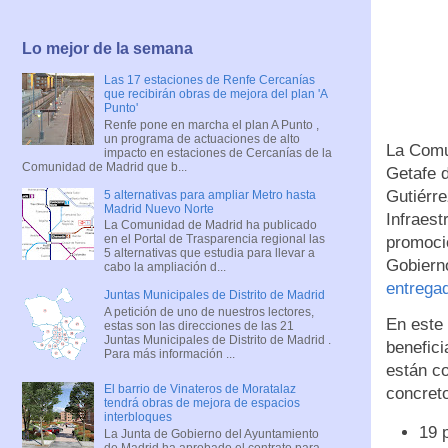
Lo mejor de la semana
Las 17 estaciones de Renfe Cercanías
que recibirán obras de mejora del plan 'A
Punto'
Renfe pone en marcha el plan A Punto ,
un programa de actuaciones de alto
La Comu
impacto en estaciones de Cercanías de la
Comunidad de Madrid que b...
Getafe d
Gutiérre
5 alternativas para ampliar Metro hasta
Madrid Nuevo Norte
Infraest
La Comunidad de Madrid ha publicado
en el Portal de Trasparencia regional las
promoci
5 alternativas que estudia para llevar a
Gobierno
cabo la ampliación d...
entrega
Juntas Municipales de Distrito de Madrid
A petición de uno de nuestros lectores,
En este 
estas son las direcciones de las 21
Juntas Municipales de Distrito de Madrid .
benefici
Para más información ...
están co
El barrio de Vinateros de Moratalaz
concreto
tendrá obras de mejora de espacios
interbloques
19 
La Junta de Gobierno del Ayuntamiento
de Madrid ha aprobado el contrato para