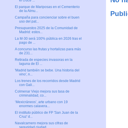
el cruce ...
El parque de Mariposas en el Cementerio
de la Almu...
Publi
Campaña para concienciar sobre el buen
uso del pat...
Presupuestos 2025 de la Comunidad de
Madrid: estos...
La M-30 será 100% pública en 2026 tras el
pago de ...
A concurso las frutas y hortalizas para más
de 231...
Retirada de especies invasoras en la
laguna de El ...
'Madrid también se bebe. Una historia del
vino', n...
Los trenes de los recorridos desde Madrid
con Gali...
Colmenar Viejo mejora sus tasa de
criminalidad, co...
‘Mexicráneos’, arte urbano con 19
enormes calavera...
El instituto público de FP 'San Juan de la
Cruz' d...
Navalcarnero mejora sus cifras de
seguridad ciudad...