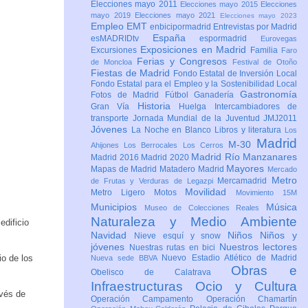
Elecciones mayo 2011
Elecciones mayo 2015
Elecciones
mayo 2019
Elecciones mayo 2021
Elecciones mayo 2023
Empleo
EMT
enbicipormadrid
Entrevistas por Madrid
España
esMADRIDtv
espormadrid
Eurovegas
Exposiciones en Madrid
Excursiones
Familia
Faro
Ferias y Congresos
de Moncloa
Festival de Otoño
Fiestas de Madrid
Fondo Estatal de Inversión Local
Fondo Estatal para el Empleo y la Sostenibilidad Local
Gastronomía
Fotos de Madrid
Fútbol
Ganadería
Historia
Gran Vía
Huelga
Intercambiadores de
transporte
Jornada Mundial de la Juventud JMJ2011
Jóvenes
La Noche en Blanco
Libros y literatura
Los
Madrid
M-30
Ahijones
Los Berrocales
Los Cerros
Madrid Río Manzanares
Madrid 2016
Madrid 2020
Mayores
Mapas de Madrid
Matadero Madrid
Mercado
Metro
Mercamadrid
de Frutas y Verduras de Legazpi
Movilidad
Metro Ligero
Motos
Movimiento 15M
Municipios
Música
Museo de Colecciones Reales
Naturaleza y Medio Ambiente
edificio
Navidad
Niños
Niños y
Nieve esquí y snow
jóvenes
Nuestros lectores
Nuestras rutas en bici
io de los
Nuevo Estadio Atlético de Madrid
Nueva sede BBVA
Obras e
Obelisco de Calatrava
Infraestructuras
Ocio y Cultura
avés de
Operación Campamento
Operación Chamartín