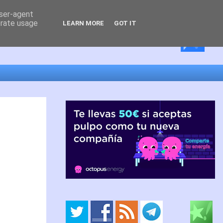
user-agent
erate usage
LEARN MORE
GOT IT