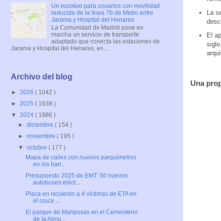
Un eurotaxi para usuarios con movilidad
La s
reducida de la línea 7b de Metro entre
Jarama y Hospital del Henares
descu
La Comunidad de Madrid pone en
marcha un servicio de transporte
El a
adaptado que conecta las estaciones de
siglo
Jarama y Hospital del Henares, en...
arqui
Archivo del blog
Una prop
►
2026
( 1042 )
►
2025
( 1839 )
▼
2024
( 1986 )
►
diciembre
( 154 )
►
noviembre
( 195 )
▼
octubre
( 177 )
Mapa de calles con nuevos parquímetros
en los barr...
Presupuesto 2025 de EMT: 50 nuevos
autobuses eléct...
Placa en recuerdo a 4 víctimas de ETA en
el cruce ...
El parque de Mariposas en el Cementerio
de la Almu...