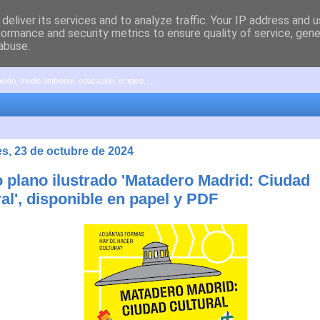
deliver its services and to analyze traffic. Your IP address and 
formance and security metrics to ensure quality of service, gen
abuse.
pación, medio ambiente, educación, empleo, ...
es, 23 de octubre de 2024
 plano ilustrado 'Matadero Madrid: Ciudad
al', disponible en papel y PDF