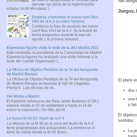
han otorga
ejecutar las obras de la regeneración
urbana 14.06-Moratalaz I...
Juegos, 
Empieza a funcionar el nuevo carril Bus-
VAO de la A-2 en estos horarios
Comienza la fase de pruebas del nuevo
carril Bus-VAO de la A-2. Se activará de
forma progresiva durante el mes de
agosto y la primera semana...
Esperanza Aguirre visita la sede de la JMJ Madrid 2011
Este mediodía, la presidenta de la Comunidad de Madrid
Esperanza Aguirre ha realizado una visita informal a la
sede del Comité Organizador L...
La Oficina de Objetos Perdidos de la T4 del Aeropuerto
de Madrid-Barajas
La Oficina de Objetos Perdidos de la T4 del Aeropuerto
El plano e
de Madrid-Barajas se traslada al hall de Llegadas,
Planta 0 . Las oficinas de ob...
dos 
Del Moma a Madrid
una 
El Pabellón Villanueva del Real Jardín Botánico (CSIC)
y la
expone desde el 22 de septiembre y hasta el 14 de
enero la exposición, On-Site, del M...
El objetiv
La nueva M-30 (V), Nudo de la A-3
sentidos:
La reforma de la M-30 en la zona del Nudo de la A-3
tiene programadas dos actuaciones: La primera es el
La p
túnel de salida desde la M-30 direcc...
forma