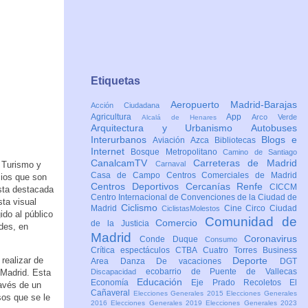
Etiquetas
Aeropuerto Madrid-Barajas
Acción Ciudadana
Agricultura
App
Arco Verde
Alcalá de Henares
Arquitectura y Urbanismo
Autobuses
Interurbanos
Blogs e
Aviación
Azca
Bibliotecas
Internet
Bosque Metropolitano
Camino de Santiago
CanalcamTV
Carreteras de Madrid
 Turismo y
Carnaval
Casa de Campo
Centros Comerciales de Madrid
cios que son
Centros Deportivos
Cercanías Renfe
CICCM
sta destacada
Centro Internacional de Convenciones de la Ciudad de
sta visual
Ciclismo
Madrid
Cine
Circo
Ciudad
CiclistasMolestos
gido al público
Comunidad de
Comercio
de la Justicia
des, en
Madrid
Coronavirus
Conde Duque
Consumo
Crítica espectáculos
CTBA Cuatro Torres Business
realizar de
Deporte
Area
Danza
De vacaciones
DGT
ecobarrio de Puente de Vallecas
 Madrid. Esta
Discapacidad
Educación
Economía
Eje Prado Recoletos
El
ravés de un
Cañaveral
Elecciones Generales 2015
Elecciones Generales
sos que se le
2016
Elecciones Generales 2019
Elecciones Generales 2023