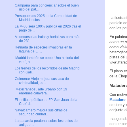
Campaña para concienciar sobre el buen
uso del pat...
Presupuestos 2025 de la Comunidad de
La ilustra
Madrid: estos...
paralelo d
La M-30 será 100% pública en 2026 tras el
con las pe
pago de ...
En palabra
A concurso las frutas y hortalizas para más
de 231...
como un pu
como visit
Retirada de especies invasoras en la
laguna de El ...
heterogéne
pistas del
'Madrid también se bebe. Una historia del
vino', n...
vivir Matad
Los trenes de los recorridos desde Madrid
El plano e
con Gali...
de la Chop
Colmenar Viejo mejora sus tasa de
criminalidad, co...
Matadero
‘Mexicráneos’, arte urbano con 19
enormes calavera...
Con motivo
Matadero 
El instituto público de FP 'San Juan de la
Cruz' d...
octubre y 
conjunto de
Navalcarnero mejora sus cifras de
seguridad ciudad...
Inaugurado
La pasarela peatonal sobre los restos del
contemporá
antiguo ...