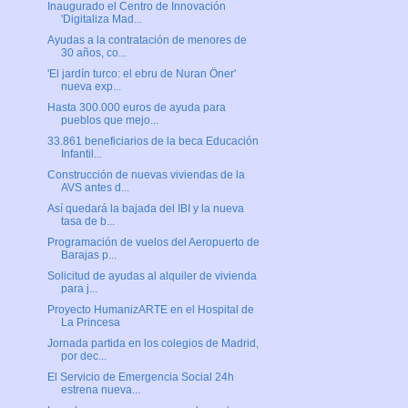
Inaugurado el Centro de Innovación
'Digitaliza Mad...
Ayudas a la contratación de menores de
30 años, co...
'El jardín turco: el ebru de Nuran Öner'
nueva exp...
Hasta 300.000 euros de ayuda para
pueblos que mejo...
33.861 beneficiarios de la beca Educación
Infantil...
Construcción de nuevas viviendas de la
AVS antes d...
Así quedará la bajada del IBI y la nueva
tasa de b...
Programación de vuelos del Aeropuerto de
Barajas p...
Solicitud de ayudas al alquiler de vivienda
para j...
Proyecto HumanizARTE en el Hospital de
La Princesa
Jornada partida en los colegios de Madrid,
por dec...
El Servicio de Emergencia Social 24h
estrena nueva...