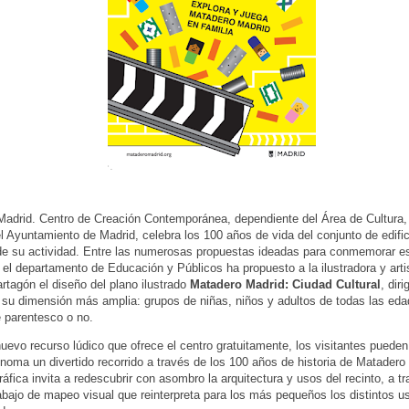
adrid. Centro de Creación Contemporánea, dependiente del Área de Cultura,
l Ayuntamiento de Madrid, celebra los 100 años de vida del conjunto de edifi
e su actividad. Entre las numerosas propuestas ideadas para conmemorar e
 el departamento de Educación y Públicos ha propuesto a la ilustradora y arti
rtagón el diseño del plano ilustrado
Matadero Madrid: Ciudad Cultural
, diri
n su dimensión más amplia: grupos de niñas, niños y adultos de todas las eda
e parentesco o no.
uevo recurso lúdico que ofrece el centro gratuitamente, los visitantes pueden 
noma un divertido recorrido a través de los 100 años de historia de Matadero
ráfica invita a redescubrir con asombro la arquitectura y usos del recinto, a t
abajo de mapeo visual que reinterpreta para los más pequeños los distintos u