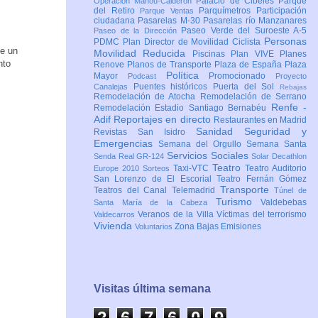
Palacio de Cibeles
Parque
Operación Mahou-Calderón
del Retiro
Parquímetros
Participación
Parque Ventas
ciudadana
Pasarelas M-30
Pasarelas río Manzanares
Paseo Verde del Suroeste A-5
Paseo de la Dirección
Personas
PDMC Plan Director de Movilidad Ciclista
e un
Movilidad Reducida
Piscinas
Plan VIVE
Planes
nto
Renove
Planos de Transporte
Plaza de España
Plaza
Política
Mayor
Promocionado
Podcast
Proyecto
Puentes históricos
Puerta del Sol
Canalejas
Rebajas
Remodelación de Atocha
Remodelación de Serrano
Renfe -
Remodelación Estadio Santiago Bernabéu
Adif
Reportajes en directo
Restaurantes en Madrid
Sanidad
Seguridad y
Revistas
San Isidro
Emergencias
Semana del Orgullo
Semana Santa
Servicios Sociales
Senda Real GR-124
Solar Decathlon
Teatro
Taxi-VTC
Teatro Auditorio
Europe 2010
Sorteos
San Lorenzo de El Escorial
Teatro Fernán Gómez
Transporte
Teatros del Canal
Telemadrid
Túnel de
Turismo
Valdebebas
Santa María de la Cabeza
Veranos de la Villa
Víctimas del terrorismo
Valdecarros
Vivienda
Zona Bajas Emisiones
Voluntarios
Visitas última semana
2
6
7
6
0
9