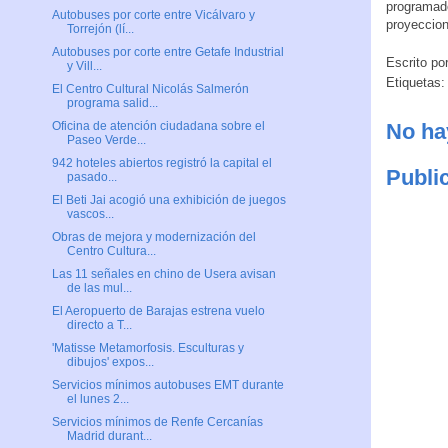
programado
Autobuses por corte entre Vicálvaro y
proyeccion
Torrejón (lí...
Autobuses por corte entre Getafe Industrial
Escrito po
y Vill...
Etiquetas
El Centro Cultural Nicolás Salmerón
programa salid...
No ha
Oficina de atención ciudadana sobre el
Paseo Verde...
942 hoteles abiertos registró la capital el
Publi
pasado...
El Beti Jai acogió una exhibición de juegos
vascos...
Obras de mejora y modernización del
Centro Cultura...
Las 11 señales en chino de Usera avisan
de las mul...
El Aeropuerto de Barajas estrena vuelo
directo a T...
'Matisse Metamorfosis. Esculturas y
dibujos' expos...
Servicios mínimos autobuses EMT durante
el lunes 2...
Servicios mínimos de Renfe Cercanías
Madrid durant...