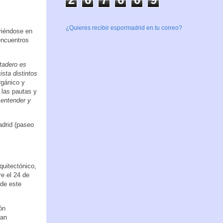
¿Quieres recibir espormadrid en tu correo?
rviéndose en
 encuentros
adero es
sta distintos
rgánico y
 las pautas y
 entender y
drid (paseo
quitectónico,
re el 24 de
 de este
ón
han