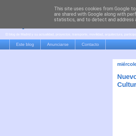
This site uses cookies from Google to 
are shared with Google along with per
es por madrid
statistics, and to detect and address 
El blog de Madrid y su actualidad, proyectos, transporte, movilidad, arquitectura, partici
Este blog
Anunciarse
Contacto
miércol
Nuevo
Cultur