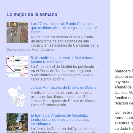
Lo mejor de la semana
Las 17 estaciones de Renfe Cercanías
que recibirán obras de mejora del plan 'A
Punto'
Renfe pone en marcha el plan A Punto ,
un programa de actuaciones de alto
impacto en estaciones de Cercanías de la
Comunidad de Madrid que b...
5 alternativas para ampliar Metro hasta
Madrid Nuevo Norte
La Comunidad de Madrid ha publicado
Matadero M
en el Portal de Trasparencia regional las
5 alternativas que estudia para llevar a
Deporte de
cabo la ampliación d...
hoy sede d
efeméride,
Juntas Municipales de Distrito de Madrid
Daniela Ma
A petición de uno de nuestros lectores,
estas son las direcciones de las 21
familiar e
Juntas Municipales de Distrito de Madrid .
relación d
Para más información ...
Con este n
El barrio de Vinateros de Moratalaz
forma autó
tendrá obras de mejora de espacios
aventura g
interbloques
cuidado tr
La Junta de Gobierno del Ayuntamiento
de Madrid ha aprobado el contrato para