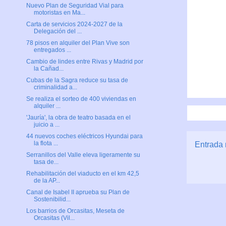
Nuevo Plan de Seguridad Vial para
motoristas en Ma...
Carta de servicios 2024-2027 de la
Delegación del ...
78 pisos en alquiler del Plan Vive son
entregados ...
Cambio de lindes entre Rivas y Madrid por
la Cañad...
Cubas de la Sagra reduce su tasa de
criminalidad a...
Se realiza el sorteo de 400 viviendas en
alquiler ...
'Jauría', la obra de teatro basada en el
juicio a ...
44 nuevos coches eléctricos Hyundai para
la flota ...
Entrada 
Serranillos del Valle eleva ligeramente su
tasa de...
Rehabilitación del viaducto en el km 42,5
de la AP...
Canal de Isabel II aprueba su Plan de
Sostenibilid...
Los barrios de Orcasitas, Meseta de
Orcasitas (Vil...