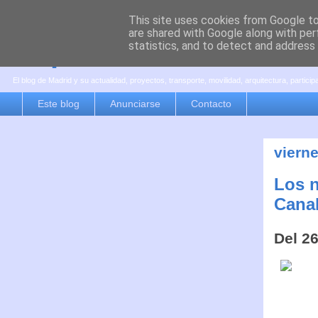
This site uses cookies from Google to 
are shared with Google along with per
es por madrid
statistics, and to detect and address
El blog de Madrid y su actualidad, proyectos, transporte, movilidad, arquitectura, partici
Este blog
Anunciarse
Contacto
viern
Los n
Cana
Del 26