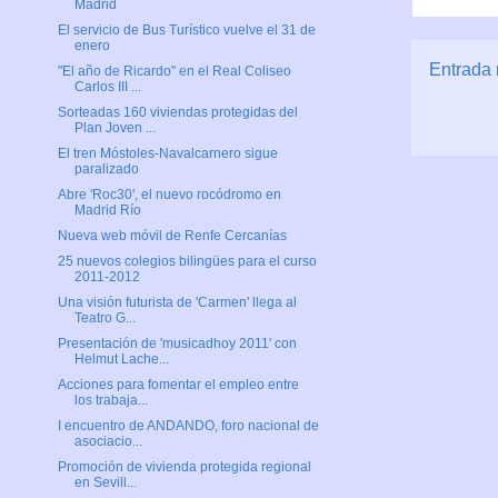
Madrid
El servicio de Bus Turístico vuelve el 31 de
enero
Entrada 
"El año de Ricardo" en el Real Coliseo
Carlos III ...
Sorteadas 160 viviendas protegidas del
Plan Joven ...
El tren Móstoles-Navalcarnero sigue
paralizado
Abre 'Roc30', el nuevo rocódromo en
Madrid Río
Nueva web móvil de Renfe Cercanías
25 nuevos colegios bilingües para el curso
2011-2012
Una visión futurista de 'Carmen' llega al
Teatro G...
Presentación de 'musicadhoy 2011' con
Helmut Lache...
Acciones para fomentar el empleo entre
los trabaja...
I encuentro de ANDANDO, foro nacional de
asociacio...
Promoción de vivienda protegida regional
en Sevill...