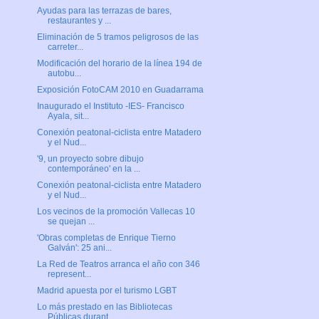
Ayudas para las terrazas de bares,
restaurantes y ...
Eliminación de 5 tramos peligrosos de las
carreter...
Modificación del horario de la línea 194 de
autobu...
Exposición FotoCAM 2010 en Guadarrama
Inaugurado el Instituto -IES- Francisco
Ayala, sit...
Conexión peatonal-ciclista entre Matadero
y el Nud...
'9, un proyecto sobre dibujo
contemporáneo' en la ...
Conexión peatonal-ciclista entre Matadero
y el Nud...
Los vecinos de la promoción Vallecas 10
se quejan ...
'Obras completas de Enrique Tierno
Galván': 25 ani...
La Red de Teatros arranca el año con 346
represent...
Madrid apuesta por el turismo LGBT
Lo más prestado en las Bibliotecas
Públicas durant...