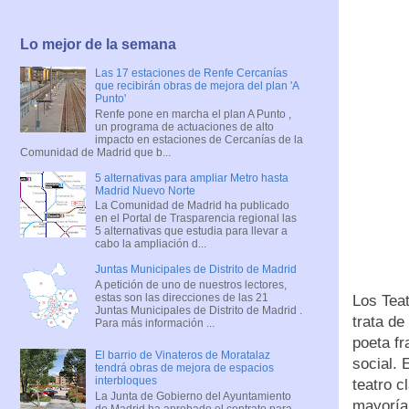
Lo mejor de la semana
Las 17 estaciones de Renfe Cercanías
que recibirán obras de mejora del plan 'A
Punto'
Renfe pone en marcha el plan A Punto ,
un programa de actuaciones de alto
impacto en estaciones de Cercanías de la
Comunidad de Madrid que b...
5 alternativas para ampliar Metro hasta
Madrid Nuevo Norte
La Comunidad de Madrid ha publicado
en el Portal de Trasparencia regional las
5 alternativas que estudia para llevar a
cabo la ampliación d...
Juntas Municipales de Distrito de Madrid
A petición de uno de nuestros lectores,
estas son las direcciones de las 21
Los Tea
Juntas Municipales de Distrito de Madrid .
trata de
Para más información ...
poeta fr
El barrio de Vinateros de Moratalaz
social. 
tendrá obras de mejora de espacios
interbloques
teatro c
La Junta de Gobierno del Ayuntamiento
mayoría 
de Madrid ha aprobado el contrato para