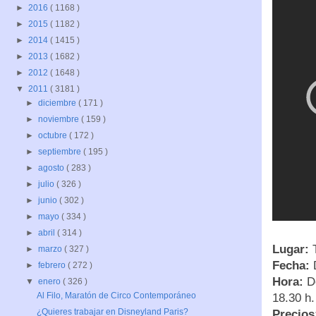
►
2016
( 1168 )
►
2015
( 1182 )
►
2014
( 1415 )
►
2013
( 1682 )
►
2012
( 1648 )
▼
2011
( 3181 )
►
diciembre
( 171 )
►
noviembre
( 159 )
►
octubre
( 172 )
►
septiembre
( 195 )
►
agosto
( 283 )
►
julio
( 326 )
►
junio
( 302 )
►
mayo
( 334 )
►
abril
( 314 )
Lugar:
T
►
marzo
( 327 )
Fecha:
D
►
febrero
( 272 )
Hora:
De
▼
enero
( 326 )
Al Filo, Maratón de Circo Contemporáneo
18.30 h
¿Quieres trabajar en Disneyland Paris?
Precios