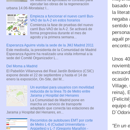
ejecutar las obras de la regeneración
basado 
urbana 14.06-Moratalaz I...
la liter
Empieza a funcionar el nuevo carril Bus-
negaba a
VAO de la A-2 en estos horarios
Comienza la fase de pruebas del nuevo
sentido 
carril Bus-VAO de la A-2. Se activará de
personas
forma progresiva durante el mes de
agosto y la primera semana...
aquél pr
encontr
Esperanza Aguirre visita la sede de la JMJ Madrid 2011
Este mediodía, la presidenta de la Comunidad de Madrid
Esperanza Aguirre ha realizado una visita informal a la
sede del Comité Organizador L...
Unos 40
noviembr
Del Moma a Madrid
El Pabellón Villanueva del Real Jardín Botánico (CSIC)
extraord
expone desde el 22 de septiembre y hasta el 14 de
ocasión 
enero la exposición, On-Site, del M...
Village,
Un eurotaxi para usuarios con movilidad
reducida de la línea 7b de Metro entre
reina), 
Jarama y Hospital del Henares
(Felicit
La Comunidad de Madrid pone en
marcha un servicio de transporte
equipo 
adaptado que conecta las estaciones de
D´Odori
Jarama y Hospital del Henares, en...
Recorridos de autobuses EMT por corte
de Metro L-6 (Ciudad Universitaria -
"En un e
Argüelles) y L-7 (Gregorio Marañón -