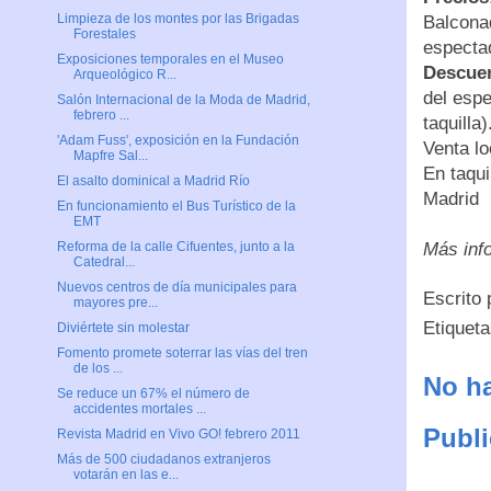
Limpieza de los montes por las Brigadas
Balconad
Forestales
espectad
Exposiciones temporales en el Museo
Descue
Arqueológico R...
del espe
Salón Internacional de la Moda de Madrid,
febrero ...
taquilla
'Adam Fuss', exposición en la Fundación
Venta lo
Mapfre Sal...
En taqui
El asalto dominical a Madrid Río
Madrid
En funcionamiento el Bus Turístico de la
EMT
Más inf
Reforma de la calle Cifuentes, junto a la
Catedral...
Nuevos centros de día municipales para
Escrito
mayores pre...
Etiquet
Diviértete sin molestar
Fomento promete soterrar las vías del tren
de los ...
No ha
Se reduce un 67% el número de
accidentes mortales ...
Publi
Revista Madrid en Vivo GO! febrero 2011
Más de 500 ciudadanos extranjeros
votarán en las e...