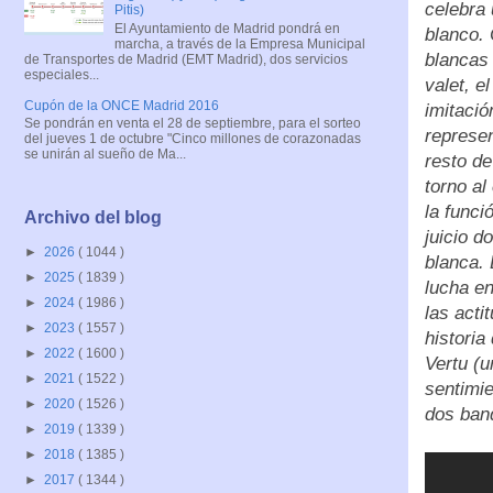
celebra 
Pitis)
El Ayuntamiento de Madrid pondrá en
blanco.
marcha, a través de la Empresa Municipal
blancas 
de Transportes de Madrid (EMT Madrid), dos servicios
especiales...
valet, e
Cupón de la ONCE Madrid 2016
imitació
Se pondrán en venta el 28 de septiembre, para el sorteo
represen
del jueves 1 de octubre "Cinco millones de corazonadas
se unirán al sueño de Ma...
resto de
torno al
la funci
Archivo del blog
juicio d
►
2026
( 1044 )
blanca. 
►
2025
( 1839 )
lucha en
►
2024
( 1986 )
las acti
►
2023
( 1557 )
historia
►
2022
( 1600 )
Vertu (u
►
2021
( 1522 )
sentimie
►
2020
( 1526 )
dos ban
►
2019
( 1339 )
►
2018
( 1385 )
►
2017
( 1344 )