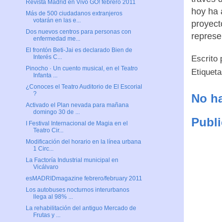
Revista Madrid en Vivo GO! febrero 2011
hoy ha 
Más de 500 ciudadanos extranjeros
votarán en las e...
proyect
Dos nuevos centros para personas con
represe
enfermedad me...
El frontón Beti-Jai es declarado Bien de
Interés C...
Escrito
Pinocho · Un cuento musical, en el Teatro
Etiquet
Infanta ...
¿Conoces el Teatro Auditorio de El Escorial
?
No ha
Activado el Plan nevada para mañana
domingo 30 de ...
Publi
I Festival Internacional de Magia en el
Teatro Cir...
Modificación del horario en la línea urbana
1 Circ...
La Factoría Industrial municipal en
Vicálvaro
esMADRIDmagazine febrero/february 2011
Los autobuses nocturnos interurbanos
llega al 98% ...
La rehabilitación del antiguo Mercado de
Frutas y ...