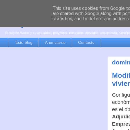
This site uses cookies from Google to 
are shared with Google along with per
es por madrid
statistics, and to detect and address
El blog de Madrid y su actualidad, proyectos, transporte, movilidad, arquitectura, partici
Este blog
Anunciarse
Contacto
domin
Modif
vivie
Configu
económi
es el ob
Adjudi
Empres