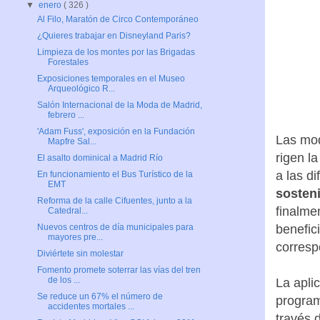
▼
enero
( 326 )
Al Filo, Maratón de Circo Contemporáneo
¿Quieres trabajar en Disneyland Paris?
Limpieza de los montes por las Brigadas
Forestales
Exposiciones temporales en el Museo
Arqueológico R...
Salón Internacional de la Moda de Madrid,
febrero ...
'Adam Fuss', exposición en la Fundación
Las mod
Mapfre Sal...
rigen la
El asalto dominical a Madrid Río
a las d
En funcionamiento el Bus Turístico de la
EMT
sosteni
Reforma de la calle Cifuentes, junto a la
finalme
Catedral...
benefic
Nuevos centros de día municipales para
mayores pre...
corresp
Diviértete sin molestar
Fomento promete soterrar las vías del tren
de los ...
La aplic
Se reduce un 67% el número de
program
accidentes mortales ...
través 