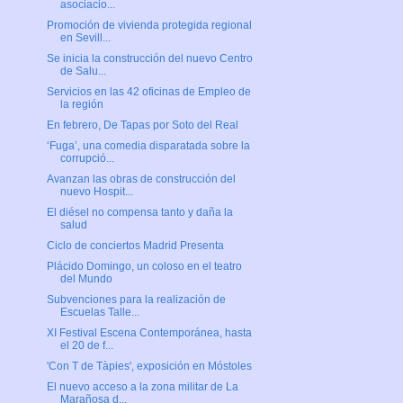
asociacio...
Promoción de vivienda protegida regional
en Sevill...
Se inicia la construcción del nuevo Centro
de Salu...
Servicios en las 42 oficinas de Empleo de
la región
En febrero, De Tapas por Soto del Real
‘Fuga’, una comedia disparatada sobre la
corrupció...
Avanzan las obras de construcción del
nuevo Hospit...
El diésel no compensa tanto y daña la
salud
Ciclo de conciertos Madrid Presenta
Plácido Domingo, un coloso en el teatro
del Mundo
Subvenciones para la realización de
Escuelas Talle...
XI Festival Escena Contemporánea, hasta
el 20 de f...
'Con T de Tàpies', exposición en Móstoles
El nuevo acceso a la zona militar de La
Marañosa d...