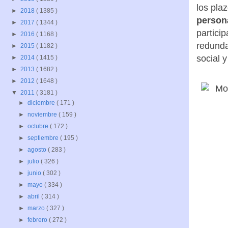
los pla
►
2018
( 1385 )
persona
►
2017
( 1344 )
partici
►
2016
( 1168 )
redunda
►
2015
( 1182 )
social 
►
2014
( 1415 )
►
2013
( 1682 )
►
2012
( 1648 )
▼
2011
( 3181 )
►
diciembre
( 171 )
►
noviembre
( 159 )
►
octubre
( 172 )
►
septiembre
( 195 )
►
agosto
( 283 )
►
julio
( 326 )
►
junio
( 302 )
►
mayo
( 334 )
►
abril
( 314 )
►
marzo
( 327 )
►
febrero
( 272 )