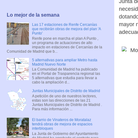
Junta d
necesid
Lo mejor de la semana
dotando
mayor n
Las 17 estaciones de Renfe Cercanías
que recibirán obras de mejora del plan 'A
adecuad
Punto'
Renfe pone en marcha el plan A Punto ,
un programa de actuaciones de alto
impacto en estaciones de Cercanías de la
Comunidad de Madrid que b...
5 alternativas para ampliar Metro hasta
Madrid Nuevo Norte
La Comunidad de Madrid ha publicado
en el Portal de Trasparencia regional las
5 alternativas que estudia para llevar a
cabo la ampliación d...
Juntas Municipales de Distrito de Madrid
A petición de uno de nuestros lectores,
estas son las direcciones de las 21
Juntas Municipales de Distrito de Madrid .
Para más información ...
El barrio de Vinateros de Moratalaz
tendrá obras de mejora de espacios
interbloques
La Junta de Gobierno del Ayuntamiento
de Madrid ha aprobado el contrato para