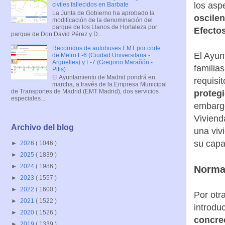
los asp
civiles fallecidos en Barbate
La Junta de Gobierno ha aprobado la
oscilen
modificación de la denominación del
parque de los Llanos de Hortaleza por
Efecto
parque de Don David Pérez y D...
Recorridos de autobuses EMT por corte
El Ayun
de Metro L-6 (Ciudad Universitaria -
Argüelles) y L-7 (Gregorio Marañón -
familia
Pitis)
El Ayuntamiento de Madrid pondrá en
requisi
marcha, a través de la Empresa Municipal
de Transportes de Madrid (EMT Madrid), dos servicios
protegi
especiales...
embargo
Viviend
Archivo del blog
una viv
su capa
►
2026
( 1046 )
►
2025
( 1839 )
►
2024
( 1986 )
Normat
►
2023
( 1557 )
►
2022
( 1600 )
Por otr
►
2021
( 1522 )
introdu
►
2020
( 1526 )
concre
►
2019
( 1339 )