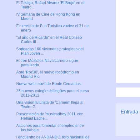
El Testigo, Rafael Alvarez 'El Brujo' en el
Teatro...
IV Semana de Cine de Hong Kong en
Madrid
El servicio de Bus Turístico vuelve el 31 de
enero
"El año de Ricardo" en el Real Coliseo
Carlos III ...
Sorteadas 160 viviendas protegidas del
Plan Joven ...
El tren Móstoles-Navalcarnero sigue
paralizado
Abre 'Roc30', el nuevo rocódromo en
Madrid Río
Nueva web móvil de Renfe Cercanías
25 nuevos colegios bilingües para el curso
2011-2012
Una visión futurista de 'Carmen' llega al
Teatro G...
Entrada 
Presentación de 'musicadhoy 2011' con
Helmut Lache...
Acciones para fomentar el empleo entre
los trabaja...
I encuentro de ANDANDO, foro nacional de