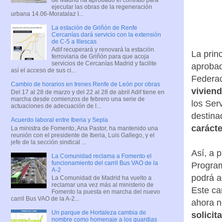
ejecutar las obras de la regeneración
urbana 14.06-Moratalaz I...
La estación de Griñón de Renfe
Cercanías dará servicio con la extensión
de C-5 a Illescas
Adif recuperará y renovará la estación
La prin
ferroviaria de Griñón para que acoja
servicios de Cercanías Madrid y facilite
aprobad
así el acceso de sus ci...
Federac
Cambio de horarios en trenes Renfe de León por obras
vivien
Del 17 al 28 de marzo y del 22 al 28 de abril Adif tiene en
marcha desde comienzos de febrero una serie de
los Ser
actuaciones de adecuación de l...
destina
Acuerdo laboral entre Iberia y Sepla
carácte
La ministra de Fomento, Ana Pastor, ha mantenido una
reunión con el presidente de Iberia, Luis Gallego, y el
jefe de la sección sindical ...
Así, a 
La Comunidad reclama a Fomento el
funcionamiento del carril Bus VAO de la
Program
A-2
podrá a
La Comunidad de Madrid ha vuelto a
reclamar una vez más al ministerio de
Este c
Fomento la puesta en marcha del nuevo
carril Bus VAO de la A-2...
ahora n
Un parque de Hortaleza cambia de
solicit
nombre como homenaje a los guardias