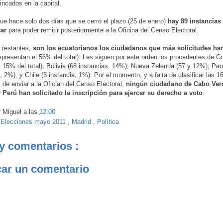
incados en la capital.
ue hace solo dos días que se cerró el plazo (25 de enero)
hay 89 instancias
car
para poder remitir posteriormente a la Oficina del Censo Electoral.
 restantes,
son los ecuatorianos los ciudadanos que más solicitudes ha
epresentan el 56% del total). Les siguen por este orden los procedentes de C
, 15% del total); Bolivia (68 instancias, 14%); Nueva Zelanda (57 y 12%); Pa
, 2%), y Chile (3 instancia, 1%). Por el momento, y a falta de clasificar las 1
 de enviar a la Ofician del Censo Electoral,
ningún ciudadano de Cabo Verd
 Perú han solicitado la inscripción para ejercer su derecho a voto
.
r
Miguel
a las
12:00
:
Elecciones mayo 2011
,
Madrid
,
Política
y comentarios :
car un comentario