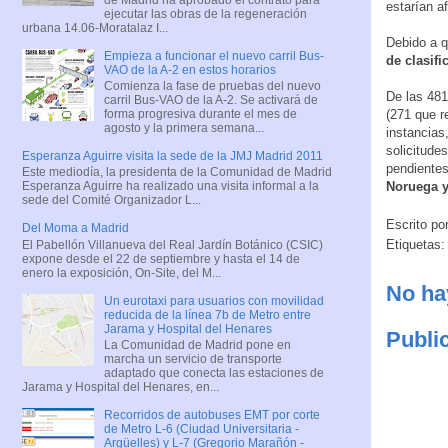
estarían af
ejecutar las obras de la regeneración
urbana 14.06-Moratalaz I...
Debido a q
Empieza a funcionar el nuevo carril Bus-
de clasifi
VAO de la A-2 en estos horarios
Comienza la fase de pruebas del nuevo
De las 481
carril Bus-VAO de la A-2. Se activará de
(271 que r
forma progresiva durante el mes de
agosto y la primera semana...
instancias
solicitudes
Esperanza Aguirre visita la sede de la JMJ Madrid 2011
pendientes
Este mediodía, la presidenta de la Comunidad de Madrid
Noruega y
Esperanza Aguirre ha realizado una visita informal a la
sede del Comité Organizador L...
Escrito po
Del Moma a Madrid
Etiquetas
El Pabellón Villanueva del Real Jardín Botánico (CSIC)
expone desde el 22 de septiembre y hasta el 14 de
enero la exposición, On-Site, del M...
No ha
Un eurotaxi para usuarios con movilidad
reducida de la línea 7b de Metro entre
Jarama y Hospital del Henares
Publi
La Comunidad de Madrid pone en
marcha un servicio de transporte
adaptado que conecta las estaciones de
Jarama y Hospital del Henares, en...
Recorridos de autobuses EMT por corte
de Metro L-6 (Ciudad Universitaria -
Argüelles) y L-7 (Gregorio Marañón -