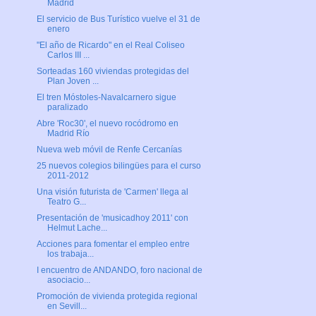
Madrid
El servicio de Bus Turístico vuelve el 31 de
enero
"El año de Ricardo" en el Real Coliseo
Carlos III ...
Sorteadas 160 viviendas protegidas del
Plan Joven ...
El tren Móstoles-Navalcarnero sigue
paralizado
Abre 'Roc30', el nuevo rocódromo en
Madrid Río
Nueva web móvil de Renfe Cercanías
25 nuevos colegios bilingües para el curso
2011-2012
Una visión futurista de 'Carmen' llega al
Teatro G...
Presentación de 'musicadhoy 2011' con
Helmut Lache...
Acciones para fomentar el empleo entre
los trabaja...
I encuentro de ANDANDO, foro nacional de
asociacio...
Promoción de vivienda protegida regional
en Sevill...