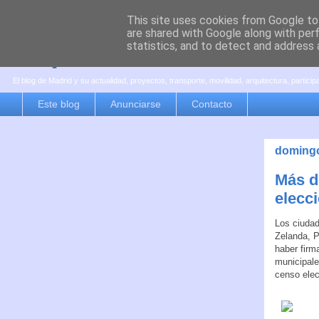
This site uses cookies from Google to 
are shared with Google along with per
es por madrid
statistics, and to detect and address 
El blog de Madrid y su actualidad, proyectos, transporte, movilidad, arquitectura, partici
Este blog
Anunciarse
Contacto
domingo
Más d
elecc
Los ciudad
Zelanda, P
haber firm
municipal
censo elec