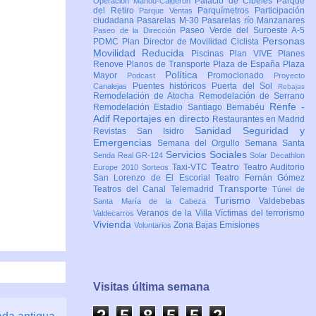
Palacio de Cibeles
Parque
Operación Mahou-Calderón
del Retiro
Parquímetros
Participación
Parque Ventas
ciudadana
Pasarelas M-30
Pasarelas río Manzanares
Paseo Verde del Suroeste A-5
Paseo de la Dirección
Personas
PDMC Plan Director de Movilidad Ciclista
Movilidad Reducida
Piscinas
Plan VIVE
Planes
Renove
Planos de Transporte
Plaza de España
Plaza
Política
Mayor
Promocionado
Podcast
Proyecto
Puentes históricos
Puerta del Sol
Canalejas
Rebajas
Remodelación de Atocha
Remodelación de Serrano
Renfe -
Remodelación Estadio Santiago Bernabéu
Adif
Reportajes en directo
Restaurantes en Madrid
Sanidad
Seguridad y
Revistas
San Isidro
Emergencias
Semana del Orgullo
Semana Santa
Servicios Sociales
Senda Real GR-124
Solar Decathlon
Teatro
Taxi-VTC
Teatro Auditorio
Europe 2010
Sorteos
San Lorenzo de El Escorial
Teatro Fernán Gómez
Transporte
Teatros del Canal
Telemadrid
Túnel de
Turismo
Valdebebas
Santa María de la Cabeza
Veranos de la Villa
Víctimas del terrorismo
Valdecarros
Vivienda
Zona Bajas Emisiones
Voluntarios
Visitas última semana
2
5
8
5
5
2