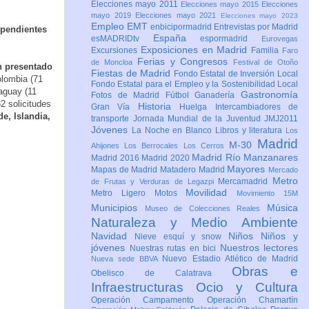
Elecciones mayo 2011
Elecciones mayo 2015
Elecciones
mayo 2019
Elecciones mayo 2021
Elecciones mayo 2023
Empleo
EMT
enbicipormadrid
Entrevistas por Madrid
 pendientes
España
esMADRIDtv
espormadrid
Eurovegas
Exposiciones en Madrid
Excursiones
Familia
Faro
Ferias y Congresos
de Moncloa
Festival de Otoño
n presentado
Fiestas de Madrid
Fondo Estatal de Inversión Local
olombia (71
Fondo Estatal para el Empleo y la Sostenibilidad Local
raguay (11
Gastronomía
Fotos de Madrid
Fútbol
Ganadería
62 solicitudes
Historia
Gran Vía
Huelga
Intercambiadores de
e, Islandia,
transporte
Jornada Mundial de la Juventud JMJ2011
Jóvenes
La Noche en Blanco
Libros y literatura
Los
Madrid
M-30
Ahijones
Los Berrocales
Los Cerros
Madrid Río Manzanares
Madrid 2016
Madrid 2020
Mayores
Mapas de Madrid
Matadero Madrid
Mercado
Metro
Mercamadrid
de Frutas y Verduras de Legazpi
Movilidad
Metro Ligero
Motos
Movimiento 15M
Municipios
Música
Museo de Colecciones Reales
Naturaleza y Medio Ambiente
Navidad
Niños
Niños y
Nieve esquí y snow
jóvenes
Nuestros lectores
Nuestras rutas en bici
Nuevo Estadio Atlético de Madrid
Nueva sede BBVA
Obras e
Obelisco de Calatrava
Infraestructuras
Ocio y Cultura
Operación Campamento
Operación Chamartín