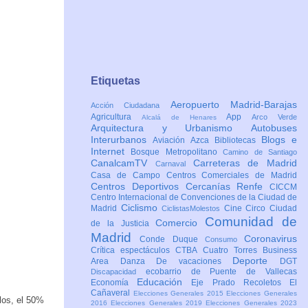
Etiquetas
Aeropuerto Madrid-Barajas
Acción Ciudadana
Agricultura
App
Arco Verde
Alcalá de Henares
Arquitectura y Urbanismo
Autobuses
Interurbanos
Blogs e
Aviación
Azca
Bibliotecas
Internet
Bosque Metropolitano
Camino de Santiago
CanalcamTV
Carreteras de Madrid
Carnaval
Casa de Campo
Centros Comerciales de Madrid
Centros Deportivos
Cercanías Renfe
CICCM
Centro Internacional de Convenciones de la Ciudad de
Ciclismo
Madrid
Cine
Circo
Ciudad
CiclistasMolestos
Comunidad de
Comercio
de la Justicia
Madrid
Coronavirus
Conde Duque
Consumo
Crítica espectáculos
CTBA Cuatro Torres Business
Deporte
Area
Danza
De vacaciones
DGT
ecobarrio de Puente de Vallecas
Discapacidad
Educación
Economía
Eje Prado Recoletos
El
Cañaveral
Elecciones Generales 2015
Elecciones Generales
los, el 50%
2016
Elecciones Generales 2019
Elecciones Generales 2023