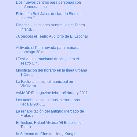
Dos nuevos centros para personas con
enfermedad me...
El frontón Beti-Jai es declarado Bien de
Interés C...
Pinocho · Un cuento musical, en el Teatro
Infanta ...
¿Conoces el Teatro Auditorio de El Escorial
?
Activado el Plan nevada para mañana
domingo 30 de ...
I Festival Internacional de Magia en el
Teatro Cir...
Modificación del horario en la línea urbana
1 Circ...
La Factoría Industrial municipal en
Vicálvaro
esMADRIDmagazine febrero/february 2011
Los autobuses nocturnos interurbanos
llega al 98% ...
La rehabilitación del antiguo Mercado de
Frutas y ...
El Testigo, Rafael Alvarez 'El Brujo' en el
Teatro...
IV Semana de Cine de Hong Kong en