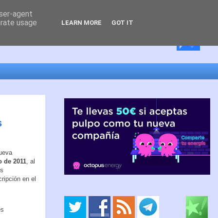
user-agent
erate usage
LEARN MORE
GOT IT
s
Nueva
o de 2011
, al
es
ripción en el