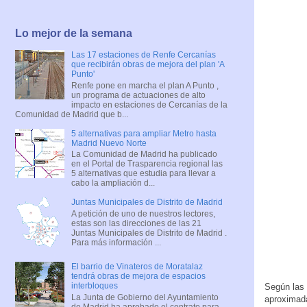
Lo mejor de la semana
Las 17 estaciones de Renfe Cercanías
que recibirán obras de mejora del plan 'A
Punto'
Renfe pone en marcha el plan A Punto ,
un programa de actuaciones de alto
impacto en estaciones de Cercanías de la
Comunidad de Madrid que b...
5 alternativas para ampliar Metro hasta
Madrid Nuevo Norte
La Comunidad de Madrid ha publicado
en el Portal de Trasparencia regional las
5 alternativas que estudia para llevar a
cabo la ampliación d...
Juntas Municipales de Distrito de Madrid
A petición de uno de nuestros lectores,
estas son las direcciones de las 21
Juntas Municipales de Distrito de Madrid .
Para más información ...
El barrio de Vinateros de Moratalaz
tendrá obras de mejora de espacios
interbloques
Según las 
La Junta de Gobierno del Ayuntamiento
aproximada
de Madrid ha aprobado el contrato para