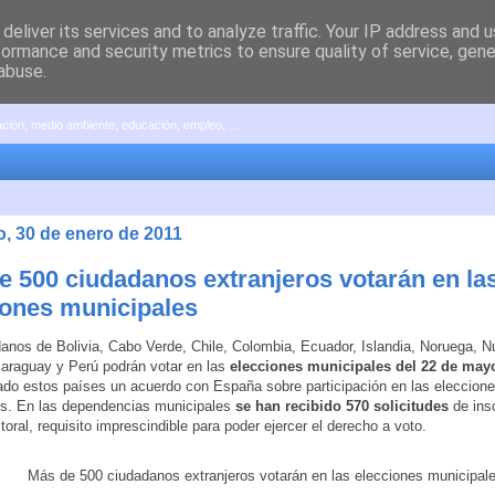
deliver its services and to analyze traffic. Your IP address and 
formance and security metrics to ensure quality of service, gen
abuse.
pación, medio ambiente, educación, empleo, ...
, 30 de enero de 2011
e 500 ciudadanos extranjeros votarán en la
iones municipales
anos de Bolivia, Cabo Verde, Chile, Colombia, Ecuador, Islandia, Noruega, 
araguay y Perú podrán votar en las
elecciones municipales del 22 de may
ado estos países un acuerdo con España sobre participación en las eleccion
es. En las dependencias municipales
se han recibido 570 solicitudes
de insc
toral, requisito imprescindible para poder ejercer el derecho a voto.