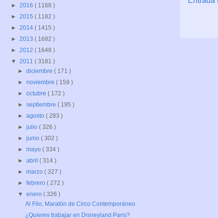
Entrada 
►
2016
( 1168 )
►
2015
( 1182 )
►
2014
( 1415 )
►
2013
( 1682 )
►
2012
( 1648 )
▼
2011
( 3181 )
►
diciembre
( 171 )
►
noviembre
( 159 )
►
octubre
( 172 )
►
septiembre
( 195 )
►
agosto
( 283 )
►
julio
( 326 )
►
junio
( 302 )
►
mayo
( 334 )
►
abril
( 314 )
►
marzo
( 327 )
►
febrero
( 272 )
▼
enero
( 326 )
Al Filo, Maratón de Circo Contemporáneo
¿Quieres trabajar en Disneyland Paris?