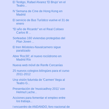
El Testigo, Rafael Alvarez 'El Brujo' en el
Teatro...
IV Semana de Cine de Hong Kong en
Madrid
El servicio de Bus Turístico vuelve el 31 de
enero
"El año de Ricardo" en el Real Coliseo
Carlos III ...
Sorteadas 160 viviendas protegidas del
Plan Joven ...
El tren Móstoles-Navalcarnero sigue
paralizado
Abre 'Roc30', el nuevo rocódromo en
Madrid Río
Nueva web móvil de Renfe Cercanías
25 nuevos colegios bilingües para el curso
2011-2012
Una visión futurista de 'Carmen' llega al
Teatro G...
Presentación de 'musicadhoy 2011' con
Helmut Lache...
Acciones para fomentar el empleo entre
los trabaja...
I encuentro de ANDANDO, foro nacional de