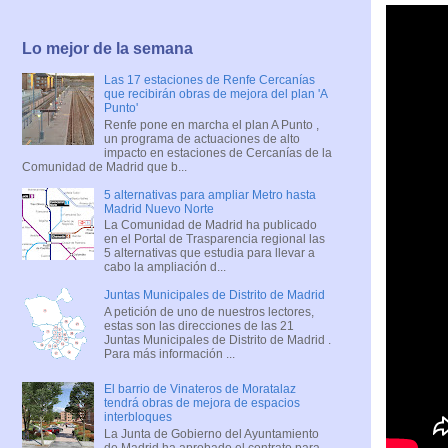
Lo mejor de la semana
Las 17 estaciones de Renfe Cercanías
que recibirán obras de mejora del plan 'A
Punto'
Renfe pone en marcha el plan A Punto ,
un programa de actuaciones de alto
impacto en estaciones de Cercanías de la
Comunidad de Madrid que b...
5 alternativas para ampliar Metro hasta
Madrid Nuevo Norte
La Comunidad de Madrid ha publicado
en el Portal de Trasparencia regional las
5 alternativas que estudia para llevar a
cabo la ampliación d...
Juntas Municipales de Distrito de Madrid
A petición de uno de nuestros lectores,
estas son las direcciones de las 21
Juntas Municipales de Distrito de Madrid .
Para más información ...
El barrio de Vinateros de Moratalaz
tendrá obras de mejora de espacios
interbloques
La Junta de Gobierno del Ayuntamiento
de Madrid ha aprobado el contrato para