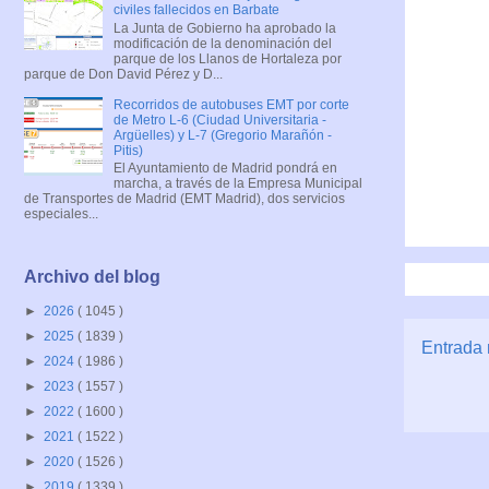
civiles fallecidos en Barbate
La Junta de Gobierno ha aprobado la
modificación de la denominación del
parque de los Llanos de Hortaleza por
parque de Don David Pérez y D...
Recorridos de autobuses EMT por corte
de Metro L-6 (Ciudad Universitaria -
Argüelles) y L-7 (Gregorio Marañón -
Pitis)
El Ayuntamiento de Madrid pondrá en
marcha, a través de la Empresa Municipal
de Transportes de Madrid (EMT Madrid), dos servicios
especiales...
Archivo del blog
►
2026
( 1045 )
►
2025
( 1839 )
Entrada 
►
2024
( 1986 )
►
2023
( 1557 )
►
2022
( 1600 )
►
2021
( 1522 )
►
2020
( 1526 )
►
2019
( 1339 )