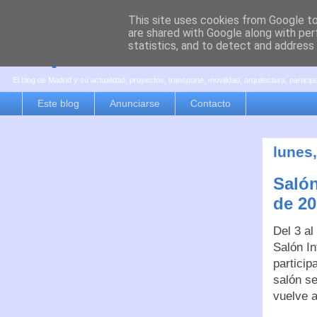
This site uses cookies from Google to 
are shared with Google along with per
es por madrid
statistics, and to detect and address
El blog de Madrid y su actualidad, proyectos, transporte, movilidad, arquitectura, partici
Este blog
Anunciarse
Contacto
lunes
Salón
de 20
Del 3 al
Salón In
particip
salón se
vuelve a