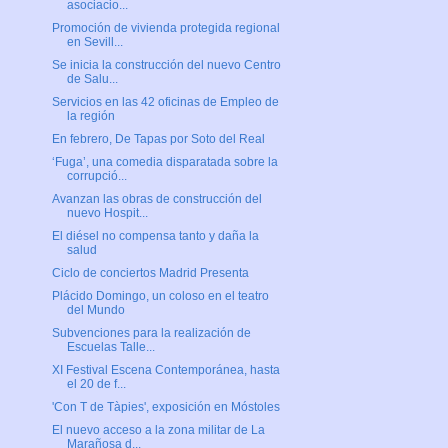
asociacio...
Promoción de vivienda protegida regional
en Sevill...
Se inicia la construcción del nuevo Centro
de Salu...
Servicios en las 42 oficinas de Empleo de
la región
En febrero, De Tapas por Soto del Real
‘Fuga’, una comedia disparatada sobre la
corrupció...
Avanzan las obras de construcción del
nuevo Hospit...
El diésel no compensa tanto y daña la
salud
Ciclo de conciertos Madrid Presenta
Plácido Domingo, un coloso en el teatro
del Mundo
Subvenciones para la realización de
Escuelas Talle...
XI Festival Escena Contemporánea, hasta
el 20 de f...
'Con T de Tàpies', exposición en Móstoles
El nuevo acceso a la zona militar de La
Marañosa d...