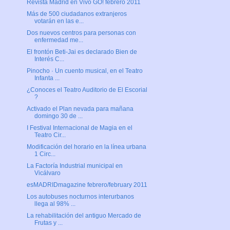
Revista Madrid en Vivo GO! febrero 2011
Más de 500 ciudadanos extranjeros
votarán en las e...
Dos nuevos centros para personas con
enfermedad me...
El frontón Beti-Jai es declarado Bien de
Interés C...
Pinocho · Un cuento musical, en el Teatro
Infanta ...
¿Conoces el Teatro Auditorio de El Escorial
?
Activado el Plan nevada para mañana
domingo 30 de ...
I Festival Internacional de Magia en el
Teatro Cir...
Modificación del horario en la línea urbana
1 Circ...
La Factoría Industrial municipal en
Vicálvaro
esMADRIDmagazine febrero/february 2011
Los autobuses nocturnos interurbanos
llega al 98% ...
La rehabilitación del antiguo Mercado de
Frutas y ...