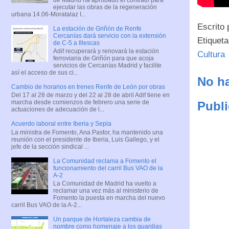
ejecutar las obras de la regeneración
urbana 14.06-Moratalaz I...
Escrito
La estación de Griñón de Renfe
Cercanías dará servicio con la extensión
Etiquet
de C-5 a Illescas
Adif recuperará y renovará la estación
Cultura
ferroviaria de Griñón para que acoja
servicios de Cercanías Madrid y facilite
así el acceso de sus ci...
No ha
Cambio de horarios en trenes Renfe de León por obras
Del 17 al 28 de marzo y del 22 al 28 de abril Adif tiene en
marcha desde comienzos de febrero una serie de
Publi
actuaciones de adecuación de l...
Acuerdo laboral entre Iberia y Sepla
La ministra de Fomento, Ana Pastor, ha mantenido una
reunión con el presidente de Iberia, Luis Gallego, y el
jefe de la sección sindical ...
La Comunidad reclama a Fomento el
funcionamiento del carril Bus VAO de la
A-2
La Comunidad de Madrid ha vuelto a
reclamar una vez más al ministerio de
Fomento la puesta en marcha del nuevo
carril Bus VAO de la A-2...
Un parque de Hortaleza cambia de
nombre como homenaje a los guardias