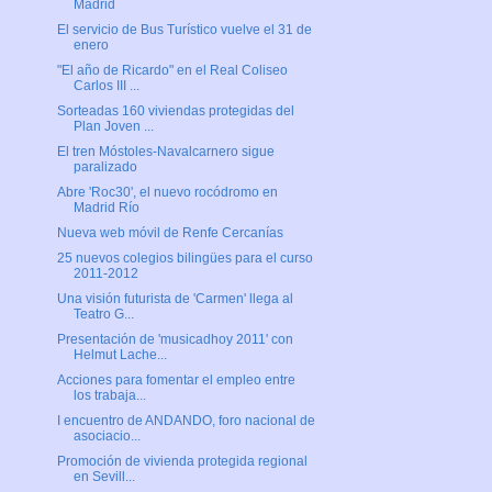
Madrid
El servicio de Bus Turístico vuelve el 31 de
enero
"El año de Ricardo" en el Real Coliseo
Carlos III ...
Sorteadas 160 viviendas protegidas del
Plan Joven ...
El tren Móstoles-Navalcarnero sigue
paralizado
Abre 'Roc30', el nuevo rocódromo en
Madrid Río
Nueva web móvil de Renfe Cercanías
25 nuevos colegios bilingües para el curso
2011-2012
Una visión futurista de 'Carmen' llega al
Teatro G...
Presentación de 'musicadhoy 2011' con
Helmut Lache...
Acciones para fomentar el empleo entre
los trabaja...
I encuentro de ANDANDO, foro nacional de
asociacio...
Promoción de vivienda protegida regional
en Sevill...