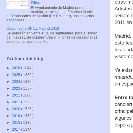
otras mú
Pitis)
El Ayuntamiento de Madrid pondrá en
Artistas
marcha, a través de la Empresa Municipal
denomina
de Transportes de Madrid (EMT Madrid), dos servicios
especiales...
2011 en
Cupón de la ONCE Madrid 2016
Se pondrán en venta el 28 de septiembre, para el sorteo
Madrid, 
del jueves 1 de octubre "Cinco millones de corazonadas
se unirán al sueño de Ma...
este fe
los ciud
visitamo
Archivo del blog
►
2026
( 1044 )
Ya exist
►
2025
( 1839 )
madridp
►
2024
( 1986 )
un espac
►
2023
( 1557 )
►
2022
( 1600 )
Entre l
►
2021
( 1522 )
conciert
►
2020
( 1526 )
principa
►
2019
( 1339 )
algunos 
►
2018
( 1385 )
espera p
►
2017
( 1344 )