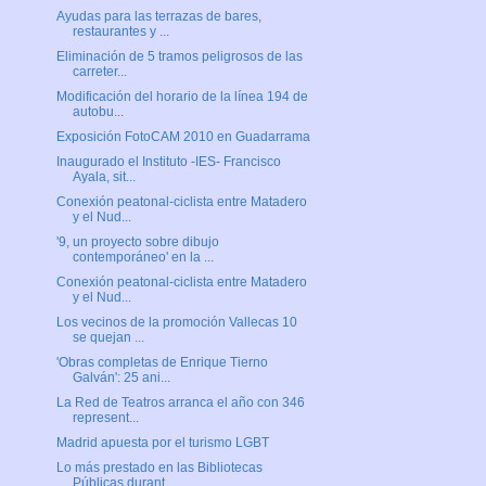
Ayudas para las terrazas de bares,
restaurantes y ...
Eliminación de 5 tramos peligrosos de las
carreter...
Modificación del horario de la línea 194 de
autobu...
Exposición FotoCAM 2010 en Guadarrama
Inaugurado el Instituto -IES- Francisco
Ayala, sit...
Conexión peatonal-ciclista entre Matadero
y el Nud...
'9, un proyecto sobre dibujo
contemporáneo' en la ...
Conexión peatonal-ciclista entre Matadero
y el Nud...
Los vecinos de la promoción Vallecas 10
se quejan ...
'Obras completas de Enrique Tierno
Galván': 25 ani...
La Red de Teatros arranca el año con 346
represent...
Madrid apuesta por el turismo LGBT
Lo más prestado en las Bibliotecas
Públicas durant...