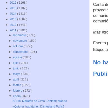
►
2016
( 1168 )
Cantant
►
2015
( 1182 )
proyecto
►
2014
( 1415 )
comunica
►
2013
( 1682 )
comunión
►
2012
( 1648 )
▼
2011
( 3181 )
Más inf
►
diciembre
( 171 )
►
noviembre
( 159 )
Escrito
►
octubre
( 172 )
Etiquet
►
septiembre
( 195 )
►
agosto
( 283 )
No ha
►
julio
( 326 )
►
junio
( 302 )
Publi
►
mayo
( 334 )
►
abril
( 314 )
►
marzo
( 327 )
►
febrero
( 272 )
▼
enero
( 326 )
Al Filo, Maratón de Circo Contemporáneo
¿Quieres trabajar en Disneyland Paris?