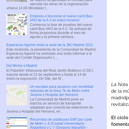
ejecutar las obras de la regeneración
urbana 14.06-Moratalaz I...
Empieza a funcionar el nuevo carril Bus-
VAO de la A-2 en estos horarios
Comienza la fase de pruebas del nuevo
carril Bus-VAO de la A-2. Se activará de
forma progresiva durante el mes de
agosto y la primera semana...
Esperanza Aguirre visita la sede de la JMJ Madrid 2011
Este mediodía, la presidenta de la Comunidad de Madrid
Esperanza Aguirre ha realizado una visita informal a la
sede del Comité Organizador L...
Del Moma a Madrid
El Pabellón Villanueva del Real Jardín Botánico (CSIC)
expone desde el 22 de septiembre y hasta el 14 de
enero la exposición, On-Site, del M...
La Nota
Un eurotaxi para usuarios con movilidad
de la mú
reducida de la línea 7b de Metro entre
Jarama y Hospital del Henares
madridpr
La Comunidad de Madrid pone en
marcha un servicio de transporte
revitali
adaptado que conecta las estaciones de
Jarama y Hospital del Henares, en...
El cicl
Recorridos de autobuses EMT por corte
de Metro L-6 (Ciudad Universitaria -
fomenta
Argüelles) y L-7 (Gregorio Marañón -