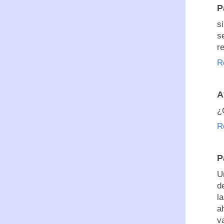
P
s
s
r
R
A
¿
R
P
U
d
l
a
v