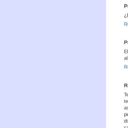
P
¿
R
P
E
a
R
R
T
t
a
p
d
c