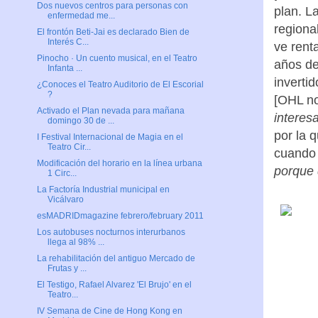
Dos nuevos centros para personas con
plan. La
enfermedad me...
regiona
El frontón Beti-Jai es declarado Bien de
Interés C...
ve rent
Pinocho · Un cuento musical, en el Teatro
años de
Infanta ...
inverti
¿Conoces el Teatro Auditorio de El Escorial
?
[OHL no
Activado el Plan nevada para mañana
interes
domingo 30 de ...
por la 
I Festival Internacional de Magia en el
Teatro Cir...
cuando 
Modificación del horario en la línea urbana
porque 
1 Circ...
La Factoría Industrial municipal en
Vicálvaro
esMADRIDmagazine febrero/february 2011
Los autobuses nocturnos interurbanos
llega al 98% ...
La rehabilitación del antiguo Mercado de
Frutas y ...
El Testigo, Rafael Alvarez 'El Brujo' en el
Teatro...
IV Semana de Cine de Hong Kong en