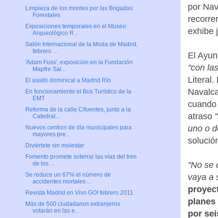
por Nav
Limpieza de los montes por las Brigadas
Forestales
recorre
Exposiciones temporales en el Museo
exhibe 
Arqueológico R...
Salón Internacional de la Moda de Madrid,
febrero ...
El Ayun
'Adam Fuss', exposición en la Fundación
"con la
Mapfre Sal...
Literal.
El asalto dominical a Madrid Río
Navalca
En funcionamiento el Bus Turístico de la
EMT
cuando 
Reforma de la calle Cifuentes, junto a la
atraso
Catedral...
uno o d
Nuevos centros de día municipales para
mayores pre...
solució
Diviértete sin molestar
Fomento promete soterrar las vías del tren
"No se 
de los ...
Se reduce un 67% el número de
vaya a 
accidentes mortales ...
proyect
Revista Madrid en Vivo GO! febrero 2011
planes
Más de 500 ciudadanos extranjeros
votarán en las e...
por sei