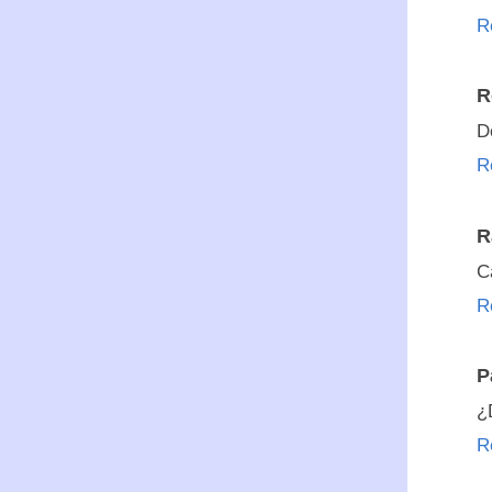
R
R
D
R
R
C
R
P
¿
R