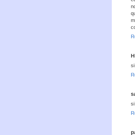
n
q
m
c
R
H
s
R
s
s
R
p