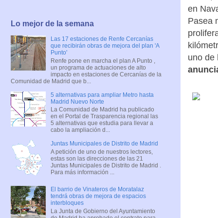
en Nava
Pasea m
Lo mejor de la semana
prolifer
Las 17 estaciones de Renfe Cercanías
kilómet
que recibirán obras de mejora del plan 'A
Punto'
uno de 
Renfe pone en marcha el plan A Punto ,
un programa de actuaciones de alto
anunci
impacto en estaciones de Cercanías de la
Comunidad de Madrid que b...
5 alternativas para ampliar Metro hasta
Madrid Nuevo Norte
La Comunidad de Madrid ha publicado
en el Portal de Trasparencia regional las
5 alternativas que estudia para llevar a
cabo la ampliación d...
Juntas Municipales de Distrito de Madrid
A petición de uno de nuestros lectores,
estas son las direcciones de las 21
Juntas Municipales de Distrito de Madrid .
Para más información ...
El barrio de Vinateros de Moratalaz
tendrá obras de mejora de espacios
interbloques
La Junta de Gobierno del Ayuntamiento
de Madrid ha aprobado el contrato para