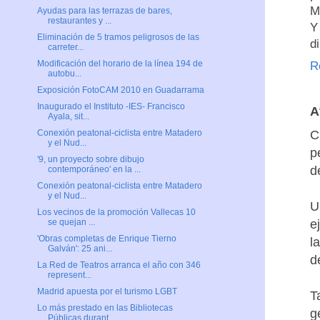
M
Ayudas para las terrazas de bares,
restaurantes y ...
Y
Eliminación de 5 tramos peligrosos de las
d
carreter...
Modificación del horario de la línea 194 de
R
autobu...
Exposición FotoCAM 2010 en Guadarrama
Inaugurado el Instituto -IES- Francisco
A
Ayala, sit...
C
Conexión peatonal-ciclista entre Matadero
y el Nud...
p
'9, un proyecto sobre dibujo
d
contemporáneo' en la ...
Conexión peatonal-ciclista entre Matadero
y el Nud...
U
Los vecinos de la promoción Vallecas 10
e
se quejan ...
'Obras completas de Enrique Tierno
l
Galván': 25 ani...
d
La Red de Teatros arranca el año con 346
represent...
Madrid apuesta por el turismo LGBT
T
Lo más prestado en las Bibliotecas
g
Públicas durant...