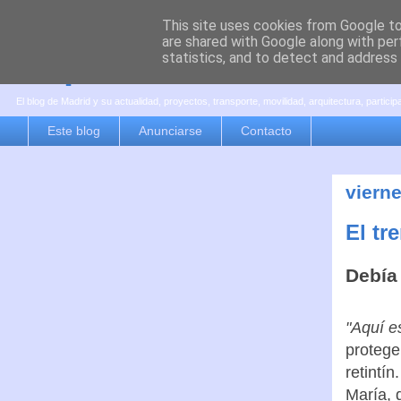
This site uses cookies from Google to 
are shared with Google along with per
es por madrid
statistics, and to detect and address
El blog de Madrid y su actualidad, proyectos, transporte, movilidad, arquitectura, partici
Este blog
Anunciarse
Contacto
viern
El tr
Debía 
"Aquí e
protege
retintín
María, 