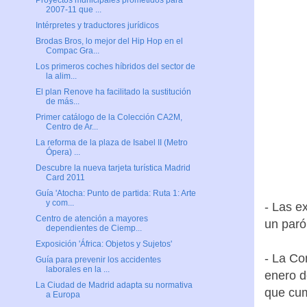
Proyectos municipales prometidos para
2007-11 que ...
Intérpretes y traductores jurídicos
Brodas Bros, lo mejor del Hip Hop en el
Compac Gra...
Los primeros coches híbridos del sector de
la alim...
El plan Renove ha facilitado la sustitución
de más...
Primer catálogo de la Colección CA2M,
Centro de Ar...
La reforma de la plaza de Isabel II (Metro
Ópera) ...
Descubre la nueva tarjeta turística Madrid
Card 2011
Guía 'Atocha: Punto de partida: Ruta 1: Arte
y com...
- Las e
Centro de atención a mayores
un paró
dependientes de Ciemp...
Exposición 'África: Objetos y Sujetos'
- La Co
Guía para prevenir los accidentes
laborales en la ...
enero d
La Ciudad de Madrid adapta su normativa
que cum
a Europa