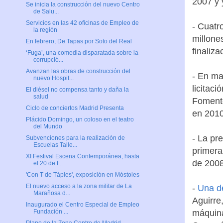
2007 y 
Se inicia la construcción del nuevo Centro
de Salu...
Servicios en las 42 oficinas de Empleo de
- Cuatr
la región
millone
En febrero, De Tapas por Soto del Real
finaliz
‘Fuga’, una comedia disparatada sobre la
corrupció...
Avanzan las obras de construcción del
- En ma
nuevo Hospit...
licitaci
El diésel no compensa tanto y daña la
salud
Fomento
Ciclo de conciertos Madrid Presenta
en 2010
Plácido Domingo, un coloso en el teatro
del Mundo
- La pr
Subvenciones para la realización de
Escuelas Talle...
primera 
XI Festival Escena Contemporánea, hasta
de 2008
el 20 de f...
'Con T de Tàpies', exposición en Móstoles
El nuevo acceso a la zona militar de La
-
Una d
Marañosa d...
Aguirre
Inaugurado el Centro Especial de Empleo
máquina
Fundación ...