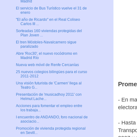
Madrid
El servicio de Bus Turístico vuelve el 31 de
enero
"El año de Ricardo" en el Real Coliseo
Carlos III ...
Sorteadas 160 viviendas protegidas del
Plan Joven ...
El tren Móstoles-Navalcarnero sigue
paralizado
Abre 'Roc30', el nuevo rocódromo en
Madrid Río
Nueva web móvil de Renfe Cercanías
25 nuevos colegios bilingües para el curso
2011-2012
Promes
Una visión futurista de 'Carmen' llega al
Teatro G...
Presentación de 'musicadhoy 2011' con
- En ma
Helmut Lache...
Acciones para fomentar el empleo entre
elector
los trabaja...
I encuentro de ANDANDO, foro nacional de
asociacio...
- Hasta
Promoción de vivienda protegida regional
Transpo
en Sevill...