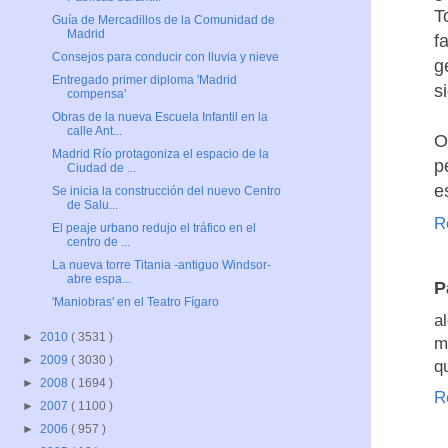
T
Guía de Mercadillos de la Comunidad de
Madrid
f
Consejos para conducir con lluvia y nieve
g
Entregado primer diploma 'Madrid
s
compensa'
Obras de la nueva Escuela Infantil en la
calle Ant...
O
Madrid Río protagoniza el espacio de la
p
Ciudad de ...
e
Se inicia la construcción del nuevo Centro
de Salu...
R
El peaje urbano redujo el tráfico en el
centro de ...
La nueva torre Titania -antiguo Windsor-
abre espa...
P
'Maniobras' en el Teatro Fígaro
a
►
2010
( 3531 )
m
►
2009
( 3030 )
q
►
2008
( 1694 )
R
►
2007
( 1100 )
►
2006
( 957 )