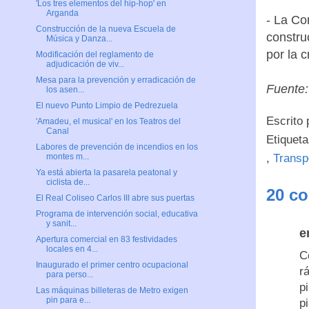
'Los tres elementos del hip-hop' en
Arganda
- La Co
Construcción de la nueva Escuela de
constru
Música y Danza...
por la cr
Modificación del reglamento de
adjudicación de viv...
Mesa para la prevención y erradicación de
Fuente
los asen...
El nuevo Punto Limpio de Pedrezuela
Escrito
'Amadeu, el musical' en los Teatros del
Canal
Etiquet
Labores de prevención de incendios en los
,
Transp
montes m...
Ya está abierta la pasarela peatonal y
ciclista de...
20 co
El Real Coliseo Carlos III abre sus puertas
Programa de intervención social, educativa
y sanit...
e
Apertura comercial en 83 festividades
locales en 4...
C
Inaugurado el primer centro ocupacional
r
para perso...
p
Las máquinas billeteras de Metro exigen
pin para e...
p