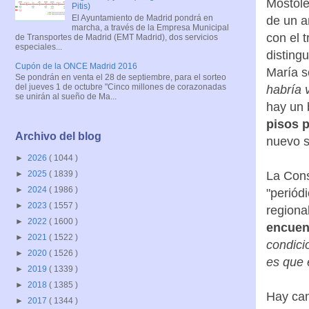
Móstole
Pitis)
El Ayuntamiento de Madrid pondrá en
de un a
marcha, a través de la Empresa Municipal
con el 
de Transportes de Madrid (EMT Madrid), dos servicios
especiales...
disting
Cupón de la ONCE Madrid 2016
María 
Se pondrán en venta el 28 de septiembre, para el sorteo
del jueves 1 de octubre "Cinco millones de corazonadas
habría 
se unirán al sueño de Ma...
hay un 
pisos p
Archivo del blog
nuevo s
►
2026
( 1044 )
La Cons
►
2025
( 1839 )
►
2024
( 1986 )
"periód
►
2023
( 1557 )
regiona
►
2022
( 1600 )
encuen
►
2021
( 1522 )
condici
►
2020
( 1526 )
es que 
►
2019
( 1339 )
►
2018
( 1385 )
Hay cam
►
2017
( 1344 )