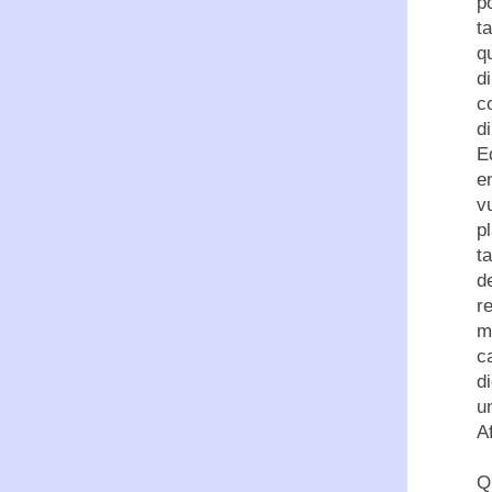
p
t
q
d
c
d
E
e
v
p
t
d
r
m
c
d
u
A
Q