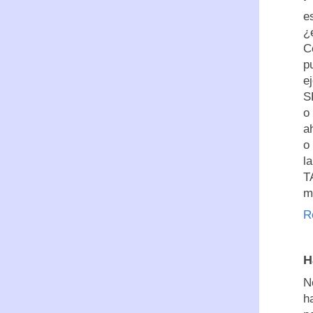
e
¿
C
p
e
S
o
a
o
l
T
m
R
H
N
h