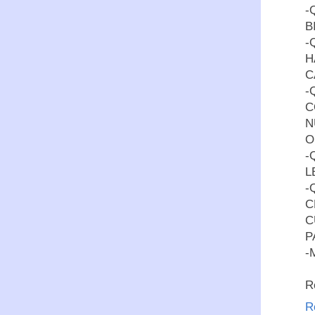
-
B
-
H
C
-
C
N
O
-
L
-
C
C
P
-
R
R