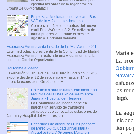
ejecutar las obras de la regeneración
urbana 14.06-Moratalaz I...
Empieza a funcionar el nuevo carril Bus-
VAO de la A-2 en estos horarios
Comienza la fase de pruebas del nuevo
carril Bus-VAO de la A-2. Se activará de
forma progresiva durante el mes de
agosto y la primera semana...
Esperanza Aguirre visita la sede de la JMJ Madrid 2011
Este mediodía, la presidenta de la Comunidad de Madrid
María e
Esperanza Aguirre ha realizado una visita informal a la
sede del Comité Organizador L...
La pro
Gobiern
Del Moma a Madrid
El Pabellón Villanueva del Real Jardín Botánico (CSIC)
Navalca
expone desde el 22 de septiembre y hasta el 14 de
enero la exposición, On-Site, del M...
esfuerz
las rede
Un eurotaxi para usuarios con movilidad
reducida de la línea 7b de Metro entre
llegó.
Jarama y Hospital del Henares
La Comunidad de Madrid pone en
marcha un servicio de transporte
adaptado que conecta las estaciones de
La segu
Jarama y Hospital del Henares, en...
iniciada
Recorridos de autobuses EMT por corte
tiempo 
de Metro L-6 (Ciudad Universitaria -
Argüelles) y L-7 (Gregorio Marañón -