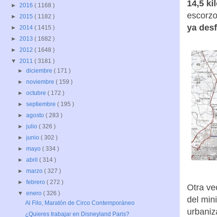
14,5 ki
►
2016
( 1168 )
escorzo
►
2015
( 1182 )
ya des
►
2014
( 1415 )
►
2013
( 1682 )
►
2012
( 1648 )
▼
2011
( 3181 )
►
diciembre
( 171 )
►
noviembre
( 159 )
►
octubre
( 172 )
►
septiembre
( 195 )
►
agosto
( 283 )
►
julio
( 326 )
►
junio
( 302 )
►
mayo
( 334 )
►
abril
( 314 )
►
marzo
( 327 )
►
febrero
( 272 )
Otra ve
▼
enero
( 326 )
del min
Al Filo, Maratón de Circo Contemporáneo
urbaniz
¿Quieres trabajar en Disneyland Paris?