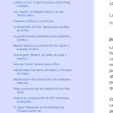
Cortes en la C-4 de Cercanías entre Parla
1
y Getafe...
Los negros, de Miguel Narros, en los
L
Teatros del C...
Flamenco Kids en Las Rozas
R
La Maldición de Poe, títeres para adultos
en el Re...
La gastronomía madrileña como atractivo
j
turístico
Madrid impulsa su promoción en Japón y
L
Estados Unidos
h
Nueva guía 'Madrid, un estilo de vida' y
c
tarjeta t...
m
Aula de Salud, talleres para niños
p
Adjudicadas las obras del Metro a Torrejón
de Ardoz
a
Modificación de la línea 563 de autobuses
p
interurb...
q
Vídeo promocional de Madrid Río en Fitur
2011
Avanza la construcción de 567 viviendas
E
protegidas...
c
IV Japan Weekend en el Pabellón de
p
Convenciones de...