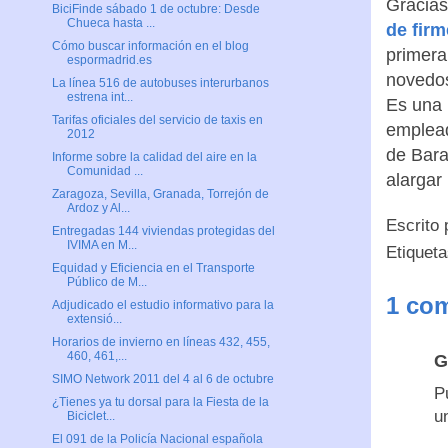
Gracias
BiciFinde sábado 1 de octubre: Desde
Chueca hasta ...
de fir
Cómo buscar información en el blog
primera
espormadrid.es
novedos
La línea 516 de autobuses interurbanos
estrena int...
Es una 
Tarifas oficiales del servicio de taxis en
emplead
2012
de Bara
Informe sobre la calidad del aire en la
Comunidad ...
alargar 
Zaragoza, Sevilla, Granada, Torrejón de
Ardoz y Al...
Escrito
Entregadas 144 viviendas protegidas del
IVIMA en M...
Etiquet
Equidad y Eficiencia en el Transporte
Público de M...
1 com
Adjudicado el estudio informativo para la
extensió...
Horarios de invierno en líneas 432, 455,
460, 461,...
G
SIMO Network 2011 del 4 al 6 de octubre
P
¿Tienes ya tu dorsal para la Fiesta de la
u
Biciclet...
El 091 de la Policía Nacional española