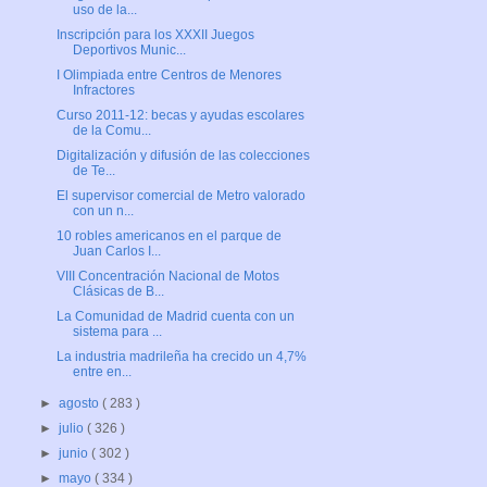
uso de la...
Inscripción para los XXXII Juegos
Deportivos Munic...
I Olimpiada entre Centros de Menores
Infractores
Curso 2011-12: becas y ayudas escolares
de la Comu...
Digitalización y difusión de las colecciones
de Te...
El supervisor comercial de Metro valorado
con un n...
10 robles americanos en el parque de
Juan Carlos I...
VIII Concentración Nacional de Motos
Clásicas de B...
La Comunidad de Madrid cuenta con un
sistema para ...
La industria madrileña ha crecido un 4,7%
entre en...
►
agosto
( 283 )
►
julio
( 326 )
►
junio
( 302 )
►
mayo
( 334 )