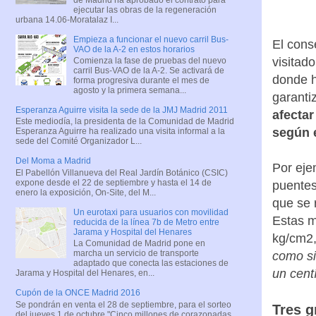
ejecutar las obras de la regeneración
urbana 14.06-Moratalaz I...
Empieza a funcionar el nuevo carril Bus-
El cons
VAO de la A-2 en estos horarios
visitad
Comienza la fase de pruebas del nuevo
carril Bus-VAO de la A-2. Se activará de
donde h
forma progresiva durante el mes de
agosto y la primera semana...
garantiz
Esperanza Aguirre visita la sede de la JMJ Madrid 2011
afectar
Este mediodía, la presidenta de la Comunidad de Madrid
según e
Esperanza Aguirre ha realizado una visita informal a la
sede del Comité Organizador L...
Del Moma a Madrid
Por eje
El Pabellón Villanueva del Real Jardín Botánico (CSIC)
expone desde el 22 de septiembre y hasta el 14 de
puentes
enero la exposición, On-Site, del M...
que se 
Un eurotaxi para usuarios con movilidad
Estas m
reducida de la línea 7b de Metro entre
Jarama y Hospital del Henares
kg/cm2,
La Comunidad de Madrid pone en
marcha un servicio de transporte
como si
adaptado que conecta las estaciones de
un cent
Jarama y Hospital del Henares, en...
Cupón de la ONCE Madrid 2016
Se pondrán en venta el 28 de septiembre, para el sorteo
Tres g
del jueves 1 de octubre "Cinco millones de corazonadas