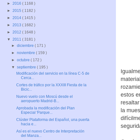
►
2016
( 1168 )
►
2015
( 1182 )
►
2014
( 1415 )
►
2013
( 1682 )
►
2012
( 1648 )
▼
2011
( 3181 )
►
diciembre
( 171 )
►
noviembre
( 159 )
►
octubre
( 172 )
▼
septiembre
( 195 )
Igualme
Modificación del servicio en la línea C-5 de
Cerca...
materia
Cortes de tráfico por la XXXIII Fiesta de la
rozamie
Bicic...
estos e
Nuevo vuelo con Moscú desde el
aeropuerto Madrid-B...
resalta
Aprobada la modificación del Plan
la mues
Especial 'Parque...
difícil
Clúster Plataforma del Español, una puerta
hacia e...
segurid
Así es el nuevo Centro de Interpretación
del Manza...