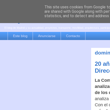
This site uses cookies from Google to 
are shared with Google along with per
es por madrid
statistics, and to detect and address
El blog de Madrid y su actualidad, proyectos, transporte, movilidad, arquitectura, partici
Este blog
Anunciarse
Contacto
domin
20 añ
Direc
La Com
analiza
de los
analiza
Con el 