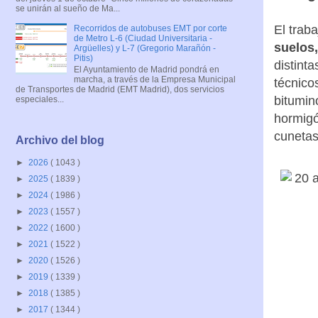
se unirán al sueño de Ma...
El trab
Recorridos de autobuses EMT por corte
de Metro L-6 (Ciudad Universitaria -
suelos
Argüelles) y L-7 (Gregorio Marañón -
Pitis)
distinta
El Ayuntamiento de Madrid pondrá en
marcha, a través de la Empresa Municipal
técnico
de Transportes de Madrid (EMT Madrid), dos servicios
bitumino
especiales...
hormigó
cunetas
Archivo del blog
►
2026
( 1043 )
►
2025
( 1839 )
►
2024
( 1986 )
►
2023
( 1557 )
►
2022
( 1600 )
►
2021
( 1522 )
►
2020
( 1526 )
►
2019
( 1339 )
►
2018
( 1385 )
►
2017
( 1344 )