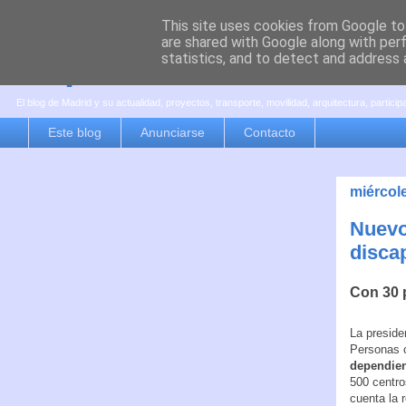
This site uses cookies from Google to 
are shared with Google along with per
es por madrid
statistics, and to detect and address 
El blog de Madrid y su actualidad, proyectos, transporte, movilidad, arquitectura, partici
Este blog
Anunciarse
Contacto
miércol
Nuevo
disca
Con 30 
La preside
Personas 
dependien
500 centro
cuenta la 