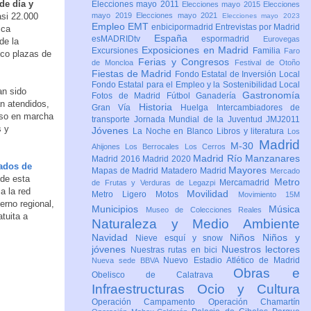
de día y
Elecciones mayo 2011
Elecciones mayo 2015
Elecciones
si 22.000
mayo 2019
Elecciones mayo 2021
Elecciones mayo 2023
Empleo
EMT
enbicipormadrid
Entrevistas por Madrid
ica
España
esMADRIDtv
espormadrid
Eurovegas
de la
Exposiciones en Madrid
Excursiones
Familia
Faro
nco plazas de
Ferias y Congresos
de Moncloa
Festival de Otoño
Fiestas de Madrid
Fondo Estatal de Inversión Local
Fondo Estatal para el Empleo y la Sostenibilidad Local
an sido
Gastronomía
Fotos de Madrid
Fútbol
Ganadería
n atendidos,
Historia
Gran Vía
Huelga
Intercambiadores de
uso en marcha
transporte
Jornada Mundial de la Juventud JMJ2011
s y
Jóvenes
La Noche en Blanco
Libros y literatura
Los
Madrid
M-30
Ahijones
Los Berrocales
Los Cerros
Madrid Río Manzanares
Madrid 2016
Madrid 2020
ados de
Mayores
Mapas de Madrid
Matadero Madrid
Mercado
 de esta
Metro
Mercamadrid
de Frutas y Verduras de Legazpi
a la red
Movilidad
Metro Ligero
Motos
Movimiento 15M
erno regional,
Municipios
Música
Museo de Colecciones Reales
tuita a
Naturaleza y Medio Ambiente
Navidad
Niños
Niños y
Nieve esquí y snow
jóvenes
Nuestros lectores
Nuestras rutas en bici
Nuevo Estadio Atlético de Madrid
Nueva sede BBVA
Obras e
Obelisco de Calatrava
Infraestructuras
Ocio y Cultura
Operación Campamento
Operación Chamartín