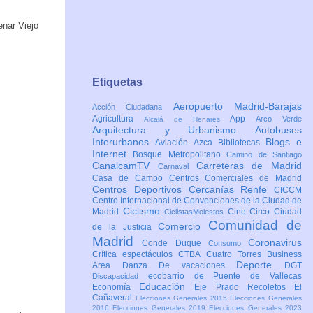
Etiquetas
Aeropuerto Madrid-Barajas
Acción Ciudadana
Agricultura
App
Arco Verde
Alcalá de Henares
Arquitectura y Urbanismo
Autobuses
Interurbanos
Blogs e
Aviación
Azca
Bibliotecas
Internet
Bosque Metropolitano
Camino de Santiago
CanalcamTV
Carreteras de Madrid
Carnaval
Casa de Campo
Centros Comerciales de Madrid
Centros Deportivos
Cercanías Renfe
CICCM
Centro Internacional de Convenciones de la Ciudad de
Ciclismo
Madrid
Cine
Circo
Ciudad
CiclistasMolestos
Comunidad de
Comercio
de la Justicia
Madrid
Coronavirus
Conde Duque
Consumo
Crítica espectáculos
CTBA Cuatro Torres Business
Deporte
Area
Danza
De vacaciones
DGT
ecobarrio de Puente de Vallecas
Discapacidad
Educación
Economía
Eje Prado Recoletos
El
Cañaveral
Elecciones Generales 2015
Elecciones Generales
2016
Elecciones Generales 2019
Elecciones Generales 2023