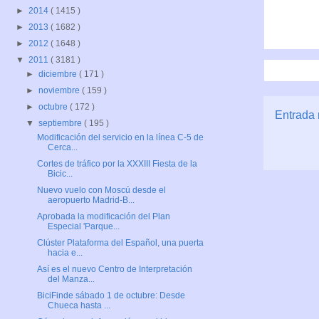
►
2014
( 1415 )
►
2013
( 1682 )
►
2012
( 1648 )
▼
2011
( 3181 )
►
diciembre
( 171 )
►
noviembre
( 159 )
►
octubre
( 172 )
Entrada 
▼
septiembre
( 195 )
Modificación del servicio en la línea C-5 de
Cerca...
Cortes de tráfico por la XXXIII Fiesta de la
Bicic...
Nuevo vuelo con Moscú desde el
aeropuerto Madrid-B...
Aprobada la modificación del Plan
Especial 'Parque...
Clúster Plataforma del Español, una puerta
hacia e...
Así es el nuevo Centro de Interpretación
del Manza...
BiciFinde sábado 1 de octubre: Desde
Chueca hasta ...