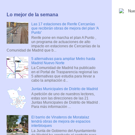
Lo mejor de la semana
Las 17 estaciones de Renfe Cercanías
que recibirán obras de mejora del plan 'A
Punto'
Renfe pone en marcha el plan A Punto ,
un programa de actuaciones de alto
impacto en estaciones de Cercanías de la
Comunidad de Madrid que b...
5 alternativas para ampliar Metro hasta
Madrid Nuevo Norte
La Comunidad de Madrid ha publicado
en el Portal de Trasparencia regional las
5 alternativas que estudia para llevar a
cabo la ampliación d...
Juntas Municipales de Distrito de Madrid
A petición de uno de nuestros lectores,
estas son las direcciones de las 21
Juntas Municipales de Distrito de Madrid .
Para más información ...
El barrio de Vinateros de Moratalaz
tendrá obras de mejora de espacios
interbloques
La Junta de Gobierno del Ayuntamiento
de Madrid ha aprobado el contrato para