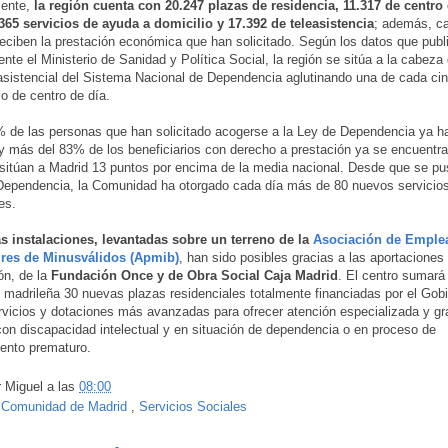
ente,
la región cuenta con 20.247 plazas de residencia, 11.317 de centro 
365 servicios de ayuda a domicilio y 17.392 de teleasistencia
; además, ca
eciben la prestación económica que han solicitado. Según los datos que publ
te el Ministerio de Sanidad y Política Social, la región se sitúa a la cabeza 
asistencial del Sistema Nacional de Dependencia aglutinando una de cada ci
 o de centro de día.
% de las personas que han solicitado acogerse a la Ley de Dependencia ya h
y más del 83% de los beneficiarios con derecho a prestación ya se encuentra
 sitúan a Madrid 13 puntos por encima de la media nacional. Desde que se p
Dependencia, la Comunidad ha otorgado cada día más de 80 nuevos servicio
es.
s instalaciones, levantadas sobre un terreno de la
Asociación de Emple
dres de Minusválidos (Apmib)
, han sido posibles gracias a las aportaciones
ón, de la
Fundación Once y de Obra Social Caja Madrid
. El centro sumará 
l madrileña 30 nuevas plazas residenciales totalmente financiadas por el Gobi
rvicios y dotaciones más avanzadas para ofrecer atención especializada y gra
on discapacidad intelectual y en situación de dependencia o en proceso de
ento prematuro.
r
Miguel
a las
08:00
:
Comunidad de Madrid
,
Servicios Sociales