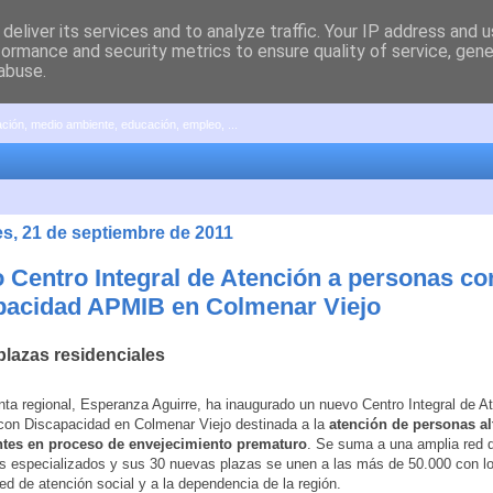
deliver its services and to analyze traffic. Your IP address and 
formance and security metrics to ensure quality of service, gen
abuse.
pación, medio ambiente, educación, empleo, ...
es, 21 de septiembre de 2011
 Centro Integral de Atención a personas co
pacidad APMIB en Colmenar Viejo
plazas residenciales
nta regional, Esperanza Aguirre, ha inaugurado un nuevo Centro Integral de A
con Discapacidad en Colmenar Viejo destinada a la
atención de personas a
tes en proceso de envejecimiento prematuro
. Se suma a una amplia red 
s especializados y sus 30 nuevas plazas se unen a las más de 50.000 con l
red de atención social y a la dependencia de la región.