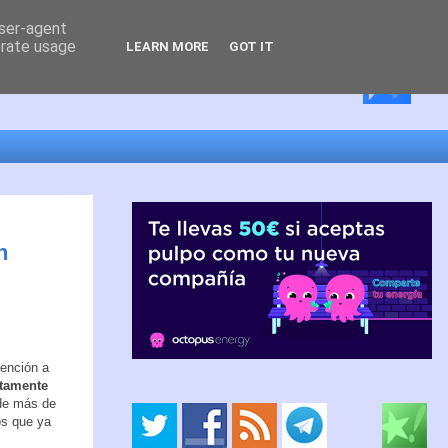
user-agent
erate usage
LEARN MORE
GOT IT
n
tención a
ltamente
de más de
os que ya