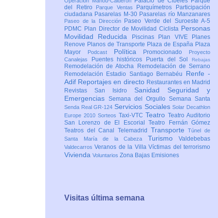
Palacio de Cibeles
Parque
Operación Mahou-Calderón
del Retiro
Parquímetros
Participación
Parque Ventas
ciudadana
Pasarelas M-30
Pasarelas río Manzanares
Paseo Verde del Suroeste A-5
Paseo de la Dirección
Personas
PDMC Plan Director de Movilidad Ciclista
Movilidad Reducida
Piscinas
Plan VIVE
Planes
Renove
Planos de Transporte
Plaza de España
Plaza
Política
Mayor
Promocionado
Podcast
Proyecto
Puentes históricos
Puerta del Sol
Canalejas
Rebajas
Remodelación de Atocha
Remodelación de Serrano
Renfe -
Remodelación Estadio Santiago Bernabéu
Adif
Reportajes en directo
Restaurantes en Madrid
Sanidad
Seguridad y
Revistas
San Isidro
Emergencias
Semana del Orgullo
Semana Santa
Servicios Sociales
Senda Real GR-124
Solar Decathlon
Teatro
Taxi-VTC
Teatro Auditorio
Europe 2010
Sorteos
San Lorenzo de El Escorial
Teatro Fernán Gómez
Transporte
Teatros del Canal
Telemadrid
Túnel de
Turismo
Valdebebas
Santa María de la Cabeza
Veranos de la Villa
Víctimas del terrorismo
Valdecarros
Vivienda
Zona Bajas Emisiones
Voluntarios
Visitas última semana