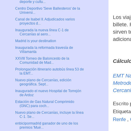
deporte y cultu...
Centro Deportivo 'Seve Ballesteros' de la
Universi...
Los via
Canal de Isabel II. Adjudicados varios
proyectos d...
billete
Inaugurada la nueva línea C-1 de
sirven 
Cercanías al aero...
adiciona
Madrid is your destination
Inaugurada la reformada travesía de
Villamanta
XXVIII Torneo de Baloncesto de la
Cálculo
Comunidad de Mad...
Prolongación itinerario autobús línea 53 de
la EMT...
EMT Na
Nuevo plano de Cercanías, edición
Metrod
geográfica. Sept...
Cercan
Inaugurado el nuevo Hospital de Torrejón
de Ardoz
Estación de Gas Natural Comprimido
Escrito
(GNC) para coch...
Etiquet
Nuevo plano de Cercanías, incluye la línea
C-1. Se...
Renfe
,
enbicipormadrid ganador de uno de los
premios 'Mué...