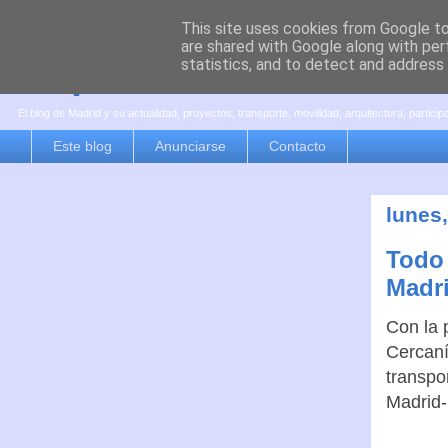
This site uses cookies from Google to 
are shared with Google along with per
es por madrid
statistics, and to detect and address
El blog de Madrid y su actualidad, proyectos, transporte, movilidad, arquitectura, partici
Este blog
Anunciarse
Contacto
lunes
Todo 
Madri
Con la 
Cercaní
transpo
Madrid-