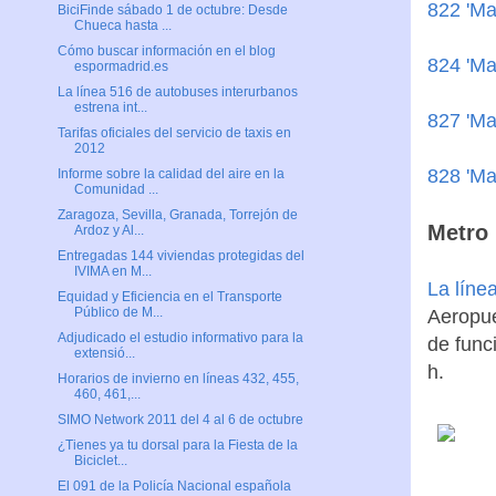
822 'Ma
BiciFinde sábado 1 de octubre: Desde
Chueca hasta ...
Cómo buscar información en el blog
824 'Ma
espormadrid.es
La línea 516 de autobuses interurbanos
estrena int...
827 'Ma
Tarifas oficiales del servicio de taxis en
2012
828 'Ma
Informe sobre la calidad del aire en la
Comunidad ...
Zaragoza, Sevilla, Granada, Torrejón de
Metro 
Ardoz y Al...
Entregadas 144 viviendas protegidas del
IVIMA en M...
La líne
Equidad y Eficiencia en el Transporte
Público de M...
Aeropue
Adjudicado el estudio informativo para la
de func
extensió...
h.
Horarios de invierno en líneas 432, 455,
460, 461,...
SIMO Network 2011 del 4 al 6 de octubre
¿Tienes ya tu dorsal para la Fiesta de la
Biciclet...
El 091 de la Policía Nacional española