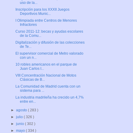
uso de la...
Inscripción para los XXXII Juegos
Deportivos Munic...
I Olimpiada entre Centros de Menores
Infractores
Curso 2011-12: becas y ayudas escolares
de la Comu...
Digitalización y difusión de las colecciones
de Te...
El supervisor comercial de Metro valorado
con un n...
10 robles americanos en el parque de
Juan Carlos I...
VIII Concentración Nacional de Motos
Clásicas de B...
La Comunidad de Madrid cuenta con un
sistema para ...
La industria madrileña ha crecido un 4,7%
entre en...
►
agosto
( 283 )
►
julio
( 326 )
►
junio
( 302 )
►
mayo
( 334 )