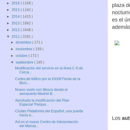
►
2016
( 1168 )
plaza d
►
2015
( 1182 )
nocturn
►
2014
( 1415 )
es el ú
►
2013
( 1682 )
además 
►
2012
( 1648 )
▼
2011
( 3181 )
►
diciembre
( 171 )
►
noviembre
( 159 )
►
octubre
( 172 )
▼
septiembre
( 195 )
Modificación del servicio en la línea C-5 de
Cerca...
Cortes de tráfico por la XXXIII Fiesta de la
Bicic...
Nuevo vuelo con Moscú desde el
aeropuerto Madrid-B...
Aprobada la modificación del Plan
Especial 'Parque...
Clúster Plataforma del Español, una puerta
hacia e...
Los
aut
Así es el nuevo Centro de Interpretación
del Manza...