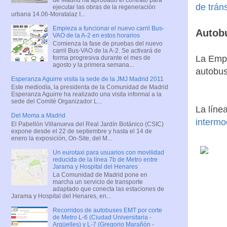
de tráns
ejecutar las obras de la regeneración
urbana 14.06-Moratalaz I...
Empieza a funcionar el nuevo carril Bus-
Autob
VAO de la A-2 en estos horarios
Comienza la fase de pruebas del nuevo
carril Bus-VAO de la A-2. Se activará de
La Empr
forma progresiva durante el mes de
agosto y la primera semana...
autobus
Esperanza Aguirre visita la sede de la JMJ Madrid 2011
Este mediodía, la presidenta de la Comunidad de Madrid
Esperanza Aguirre ha realizado una visita informal a la
sede del Comité Organizador L...
La líne
Del Moma a Madrid
intermo
El Pabellón Villanueva del Real Jardín Botánico (CSIC)
expone desde el 22 de septiembre y hasta el 14 de
enero la exposición, On-Site, del M...
Un eurotaxi para usuarios con movilidad
reducida de la línea 7b de Metro entre
Jarama y Hospital del Henares
La Comunidad de Madrid pone en
marcha un servicio de transporte
adaptado que conecta las estaciones de
Jarama y Hospital del Henares, en...
Recorridos de autobuses EMT por corte
de Metro L-6 (Ciudad Universitaria -
Argüelles) y L-7 (Gregorio Marañón -