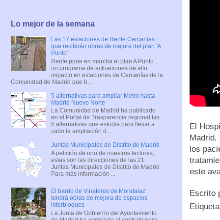
Lo mejor de la semana
Las 17 estaciones de Renfe Cercanías
que recibirán obras de mejora del plan 'A
Punto'
Renfe pone en marcha el plan A Punto ,
un programa de actuaciones de alto
impacto en estaciones de Cercanías de la
Comunidad de Madrid que b...
5 alternativas para ampliar Metro hasta
Madrid Nuevo Norte
La Comunidad de Madrid ha publicado
en el Portal de Trasparencia regional las
5 alternativas que estudia para llevar a
El Hospi
cabo la ampliación d...
Madrid,
Juntas Municipales de Distrito de Madrid
los paci
A petición de uno de nuestros lectores,
tratamie
estas son las direcciones de las 21
Juntas Municipales de Distrito de Madrid .
este ava
Para más información ...
El barrio de Vinateros de Moratalaz
Escrito
tendrá obras de mejora de espacios
interbloques
Etiquet
La Junta de Gobierno del Ayuntamiento
de Madrid ha aprobado el contrato para