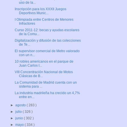
uso de la...
Inscripción para los XXXII Juegos
Deportivos Munic...
I Olimpiada entre Centros de Menores
Infractores
Curso 2011-12: becas y ayudas escolares
de la Comu...
Digitalización y difusión de las colecciones
de Te...
El supervisor comercial de Metro valorado
con un n...
10 robles americanos en el parque de
Juan Carlos I...
VIII Concentración Nacional de Motos
Clásicas de B...
La Comunidad de Madrid cuenta con un
sistema para ...
La industria madrileña ha crecido un 4,7%
entre en...
►
agosto
( 283 )
►
julio
( 326 )
►
junio
( 302 )
►
mayo
( 334 )