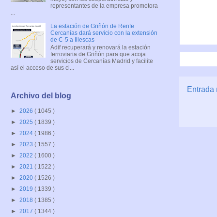
representantes de la empresa promotora
...
La estación de Griñón de Renfe
Cercanías dará servicio con la extensión
de C-5 a Illescas
Adif recuperará y renovará la estación
ferroviaria de Griñón para que acoja
servicios de Cercanías Madrid y facilite
así el acceso de sus ci...
Entrada 
Archivo del blog
►
2026
( 1045 )
►
2025
( 1839 )
►
2024
( 1986 )
►
2023
( 1557 )
►
2022
( 1600 )
►
2021
( 1522 )
►
2020
( 1526 )
►
2019
( 1339 )
►
2018
( 1385 )
►
2017
( 1344 )