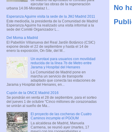
ejecutar las obras de la regeneración
No ha
urbana 14.06-Moratalaz I...
Esperanza Aguirre visita la sede de la JMJ Madrid 2011
Publi
Este mediodía, la presidenta de la Comunidad de Madrid
Esperanza Aguirre ha realizado una visita informal a la
sede del Comité Organizador L...
Del Moma a Madrid
El Pabellón Villanueva del Real Jardín Botánico (CSIC)
expone desde el 22 de septiembre y hasta el 14 de
enero la exposición, On-Site, del M...
Un eurotaxi para usuarios con movilidad
reducida de la línea 7b de Metro entre
Jarama y Hospital del Henares
La Comunidad de Madrid pone en
marcha un servicio de transporte
adaptado que conecta las estaciones de
Jarama y Hospital del Henares, en...
Cupón de la ONCE Madrid 2016
Se pondrán en venta el 28 de septiembre, para el sorteo
del jueves 1 de octubre "Cinco millones de corazonadas
se unirán al sueño de Ma...
El proyecto de las cocheras de Cuatro
Caminos incumple el PGOUM
La alcaldesa de Madrid, Manuela
Carmena, se reunió ayer (martes, 17
mayo) con los cooperativistas y