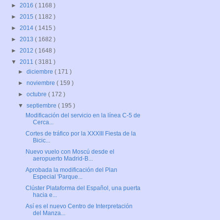
►
2016
( 1168 )
►
2015
( 1182 )
►
2014
( 1415 )
►
2013
( 1682 )
►
2012
( 1648 )
▼
2011
( 3181 )
►
diciembre
( 171 )
►
noviembre
( 159 )
►
octubre
( 172 )
▼
septiembre
( 195 )
Modificación del servicio en la línea C-5 de
Cerca...
Cortes de tráfico por la XXXIII Fiesta de la
Bicic...
Nuevo vuelo con Moscú desde el
aeropuerto Madrid-B...
Aprobada la modificación del Plan
Especial 'Parque...
Clúster Plataforma del Español, una puerta
hacia e...
Así es el nuevo Centro de Interpretación
del Manza...