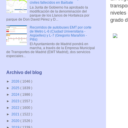
civiles fallecidos en Barbate
transpo
La Junta de Gobierno ha aprobado la
modificación de la denominación del
niveles
parque de los Llanos de Hortaleza por
grado d
parque de Don David Pérez y D...
Recorridos de autobuses EMT por corte
de Metro L-6 (Ciudad Universitaria -
Argüelles) y L-7 (Gregorio Marañón -
Pitis)
El Ayuntamiento de Madrid pondrá en
marcha, a través de la Empresa Municipal
de Transportes de Madrid (EMT Madrid), dos servicios
especiales...
Archivo del blog
►
2026
( 1046 )
►
2025
( 1839 )
►
2024
( 1986 )
►
2023
( 1557 )
►
2022
( 1600 )
►
2021
( 1522 )
►
2020
( 1526 )
►
2019
( 1339 )