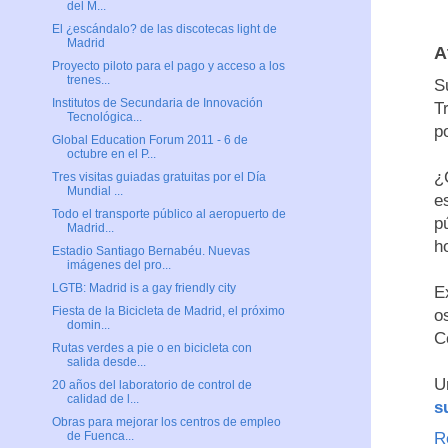
del M...
El ¿escándalo? de las discotecas light de
Madrid
A
Proyecto piloto para el pago y acceso a los
trenes...
S
Institutos de Secundaria de Innovación
T
Tecnológica...
p
Global Education Forum 2011 - 6 de
octubre en el P...
¿
Tres visitas guiadas gratuitas por el Día
Mundial ...
e
Todo el transporte público al aeropuerto de
p
Madrid...
h
Estadio Santiago Bernabéu. Nuevas
imágenes del pro...
LGTB: Madrid is a gay friendly city
E
Fiesta de la Bicicleta de Madrid, el próximo
o
domin...
C
Rutas verdes a pie o en bicicleta con
salida desde...
U
20 años del laboratorio de control de
calidad de l...
s
Obras para mejorar los centros de empleo
R
de Fuenca...