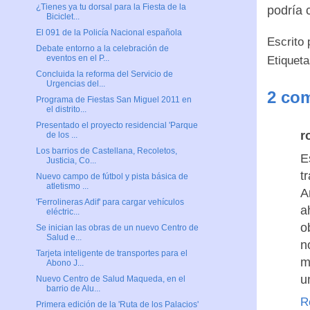
¿Tienes ya tu dorsal para la Fiesta de la
podría 
Biciclet...
El 091 de la Policía Nacional española
Escrito
Debate entorno a la celebración de
eventos en el P...
Etiquet
Concluida la reforma del Servicio de
Urgencias del...
2 com
Programa de Fiestas San Miguel 2011 en
el distrito...
Presentado el proyecto residencial 'Parque
r
de los ...
Los barrios de Castellana, Recoletos,
E
Justicia, Co...
t
Nuevo campo de fútbol y pista básica de
atletismo ...
A
'Ferrolineras Adif' para cargar vehículos
a
eléctric...
o
Se inician las obras de un nuevo Centro de
Salud e...
n
Tarjeta inteligente de transportes para el
m
Abono J...
u
Nuevo Centro de Salud Maqueda, en el
barrio de Alu...
R
Primera edición de la 'Ruta de los Palacios'