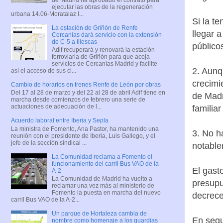
ejecutar las obras de la regeneración
urbana 14.06-Moratalaz I...
Si la t
La estación de Griñón de Renfe
llegar 
Cercanías dará servicio con la extensión
de C-5 a Illescas
público
Adif recuperará y renovará la estación
ferroviaria de Griñón para que acoja
servicios de Cercanías Madrid y facilite
2. Aun
así el acceso de sus ci...
crecimi
Cambio de horarios en trenes Renfe de León por obras
Del 17 al 28 de marzo y del 22 al 28 de abril Adif tiene en
de Madr
marcha desde comienzos de febrero una serie de
actuaciones de adecuación de l...
familia
Acuerdo laboral entre Iberia y Sepla
La ministra de Fomento, Ana Pastor, ha mantenido una
3. No h
reunión con el presidente de Iberia, Luis Gallego, y el
jefe de la sección sindical ...
notable
La Comunidad reclama a Fomento el
funcionamiento del carril Bus VAO de la
El gast
A-2
La Comunidad de Madrid ha vuelto a
presupu
reclamar una vez más al ministerio de
Fomento la puesta en marcha del nuevo
decrece
carril Bus VAO de la A-2...
Un parque de Hortaleza cambia de
En segu
nombre como homenaje a los guardias