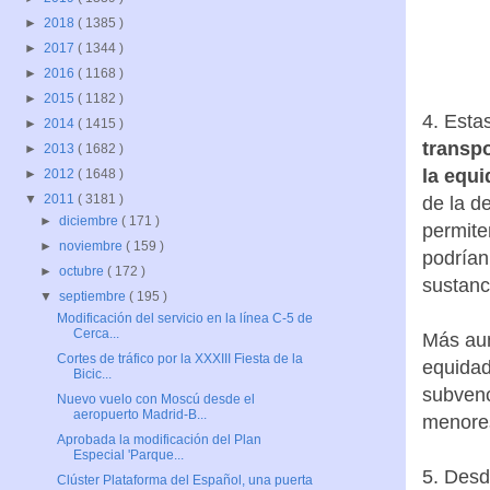
►
2018
( 1385 )
►
2017
( 1344 )
►
2016
( 1168 )
►
2015
( 1182 )
4. Esta
►
2014
( 1415 )
transp
►
2013
( 1682 )
la equi
►
2012
( 1648 )
▼
2011
( 3181 )
de la d
►
diciembre
( 171 )
permite
►
noviembre
( 159 )
podrían
►
octubre
( 172 )
sustanc
▼
septiembre
( 195 )
Modificación del servicio en la línea C-5 de
Cerca...
Más aun
Cortes de tráfico por la XXXIII Fiesta de la
equidad
Bicic...
subvenc
Nuevo vuelo con Moscú desde el
aeropuerto Madrid-B...
menores
Aprobada la modificación del Plan
Especial 'Parque...
5. Desd
Clúster Plataforma del Español, una puerta