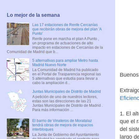
Lo mejor de la semana
Las 17 estaciones de Renfe Cercanías
que recibirán obras de mejora del plan 'A
Punto'
Renfe pone en marcha el plan A Punto ,
un programa de actuaciones de alto
impacto en estaciones de Cercanías de la
Comunidad de Madrid que b...
5 alternativas para ampliar Metro hasta
Madrid Nuevo Norte
La Comunidad de Madrid ha publicado
Buenos 
en el Portal de Trasparencia regional las
5 alternativas que estudia para llevar a
cabo la ampliación d...
Extraig
Juntas Municipales de Distrito de Madrid
A petición de uno de nuestros lectores,
Eficienc
estas son las direcciones de las 21
Juntas Municipales de Distrito de Madrid .
Para más información ...
1. El a
que el 
El barrio de Vinateros de Moratalaz
tendrá obras de mejora de espacios
del sis
interbloques
La Junta de Gobierno del Ayuntamiento
largo d
de Madrid ha aprobado el contrato para