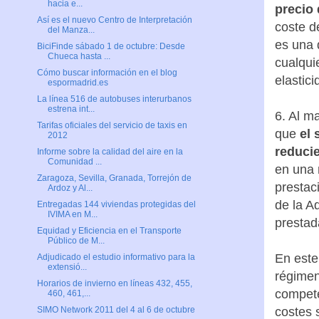
hacia e...
precio
Así es el nuevo Centro de Interpretación
coste d
del Manza...
es una 
BiciFinde sábado 1 de octubre: Desde
Chueca hasta ...
cualqui
Cómo buscar información en el blog
elastic
espormadrid.es
La línea 516 de autobuses interurbanos
estrena int...
6. Al m
Tarifas oficiales del servicio de taxis en
que
el 
2012
reduci
Informe sobre la calidad del aire en la
Comunidad ...
en una 
Zaragoza, Sevilla, Granada, Torrejón de
prestac
Ardoz y Al...
de la A
Entregadas 144 viviendas protegidas del
IVIMA en M...
prestad
Equidad y Eficiencia en el Transporte
Público de M...
En este
Adjudicado el estudio informativo para la
extensió...
régimen
Horarios de invierno en líneas 432, 455,
compete
460, 461,...
costes 
SIMO Network 2011 del 4 al 6 de octubre