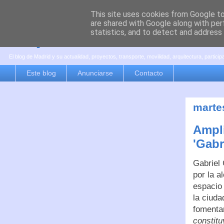
This site uses cookies from Google to 
are shared with Google along with per
es por madrid
statistics, and to detect and address
El blog de Madrid y su actualidad, proyectos, transporte, movilidad, arquitectura, partici
Este blog
Anunciarse
Contacto
marte
Ampli
'Gabr
Gabriel
por la a
espacio 
la ciuda
fomentar
constitu