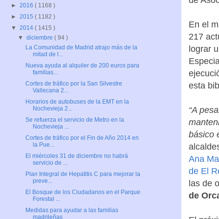
►
2016
( 1168 )
►
2015
( 1182 )
En el m
▼
2014
( 1415 )
217 act
▼
diciembre
( 94 )
lograr 
La Comunidad de Madrid atrajo más de la
mitad de l...
Especia
Nueva ayuda al alquiler de 200 euros para
ejecuci
familias...
Cortes de tráfico por la San Silvestre
esta bib
Vallecana 2...
Horarios de autobuses de la EMT en la
“A pesa
Nochevieja 2...
Se refuerza el servicio de Metro en la
manteni
Nochevieja ...
básico 
Cortes de tráfico por el Fin de Año 2014 en
la Pue...
alcalde
El miércoles 31 de diciembre no habrá
Ana Ma
servicio de ...
de El R
Plan Integral de Hepatitis C para mejorar la
preve...
las de 
El Bosque de los Ciudadanos en el Parque
de Orc
Forestal ...
Medidas para ayudar a las familias
madrileñas