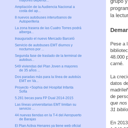
grupo y
mayores dependi...
Ampliación de la Audiencia Nacional a
program
costa del ap...
la lectu
8 nuevos autobuses interurbanos de
Autoperiferia
La zona trasera de las Cuatro Torres podrá
Deman
alberga...
Inaugurado el nuevo Mercado Barceló
Pese a 
Servicio de autobuses EMT diurnos y
nocturnos por ...
bibliote
Segunda fase de traslado de la terminal de
48.000 p
autobus...
carné.
549 viviendas del Plan Joven a mayores
de 35 años ...
La creci
Dos paradas más para la línea de autobús
EMT en Va...
datos de
Proyecto +Sophia del Hospital Infanta
madrileñ
Sofía
de perso
5.281 becas para FP Dual 2014-2015
que nos
Las líneas universitarias EMT limitan su
servicio ...
31 bibli
44 nuevas tiendas en la T-4 del Aeropuerto
de Barajas
En 2013
El Plan Activa Henares ya tiene web oficial