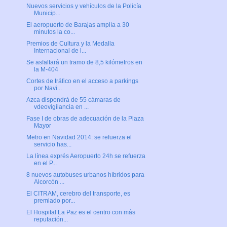
Nuevos servicios y vehículos de la Policía
Municip...
El aeropuerto de Barajas amplía a 30
minutos la co...
Premios de Cultura y la Medalla
Internacional de l...
Se asfaltará un tramo de 8,5 kilómetros en
la M-404
Cortes de tráfico en el acceso a parkings
por Navi...
Azca dispondrá de 55 cámaras de
vdeovigilancia en ...
Fase I de obras de adecuación de la Plaza
Mayor
Metro en Navidad 2014: se refuerza el
servicio has...
La línea exprés Aeropuerto 24h se refuerza
en el P...
8 nuevos autobuses urbanos híbridos para
Alcorcón ...
El CITRAM, cerebro del transporte, es
premiado por...
El Hospital La Paz es el centro con más
reputación...