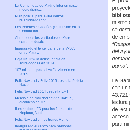
El próx
La Comunidad de Madrid líder en gasto
proyect
medio diario...
biblio
Plan policial para evitar delitos
relacionados con...
mismo d
Los Belenes navideños y el turismo en la
se desti
Comunidad...
de empe
Abren todos los vestíbulos de Metro
cerrados desde...
“Respo
Inaugurado el tercer carril de la M-503
del Ayu
entre Maja...
demanda
Baja un 13% la delincuencia en
Torrelodones en 2014
barrio”,
107 millones para el AVE a Almería en
2015
La Gabr
Feliz Navidad y Feliz 2015 desea la Policía
Nacional
con un 
Feliz Navidad 2014 desde la EMT
43.721 
Mensaje de Navidad de Ana Botella,
lectura
alcaldesa de Ma...
de lectu
Iluminación LED para las fuentes de
Neptuno, Atoch...
acceso 
Feliz Navidad en los trenes Renfe
para ni
Inaugurado el centro para personas