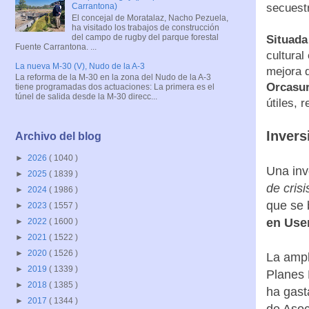
secuest
Carrantona)
El concejal de Moratalaz, Nacho Pezuela,
ha visitado los trabajos de construcción
del campo de rugby del parque forestal
Situada
Fuente Carrantona. ...
cultural
La nueva M-30 (V), Nudo de la A-3
mejora d
La reforma de la M-30 en la zona del Nudo de la A-3
Orcasu
tiene programadas dos actuaciones: La primera es el
túnel de salida desde la M-30 direcc...
útiles, 
Invers
Archivo del blog
►
2026
( 1040 )
Una inv
►
2025
( 1839 )
de crisi
►
2024
( 1986 )
que se 
►
2023
( 1557 )
en User
►
2022
( 1600 )
►
2021
( 1522 )
►
2020
( 1526 )
La ampl
►
2019
( 1339 )
Planes 
►
2018
( 1385 )
ha gast
►
2017
( 1344 )
de Asoc