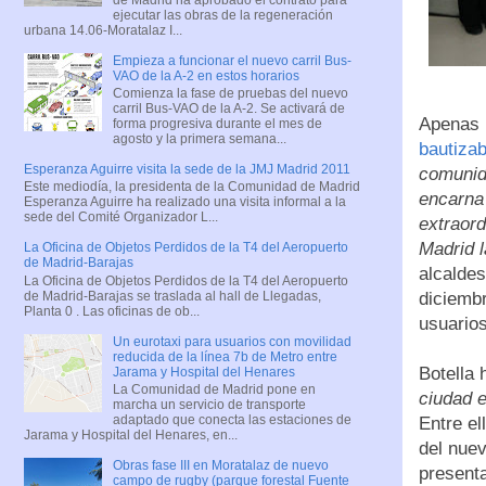
ejecutar las obras de la regeneración
urbana 14.06-Moratalaz I...
Empieza a funcionar el nuevo carril Bus-
VAO de la A-2 en estos horarios
Comienza la fase de pruebas del nuevo
carril Bus-VAO de la A-2. Se activará de
Apenas 
forma progresiva durante el mes de
agosto y la primera semana...
bautizab
Esperanza Aguirre visita la sede de la JMJ Madrid 2011
comunid
Este mediodía, la presidenta de la Comunidad de Madrid
encarna 
Esperanza Aguirre ha realizado una visita informal a la
sede del Comité Organizador L...
extraord
Madrid l
La Oficina de Objetos Perdidos de la T4 del Aeropuerto
de Madrid-Barajas
alcalde
La Oficina de Objetos Perdidos de la T4 del Aeropuerto
de Madrid-Barajas se traslada al hall de Llegadas,
diciembr
Planta 0 . Las oficinas de ob...
usuarios
Un eurotaxi para usuarios con movilidad
reducida de la línea 7b de Metro entre
Botella 
Jarama y Hospital del Henares
La Comunidad de Madrid pone en
ciudad e
marcha un servicio de transporte
adaptado que conecta las estaciones de
Entre el
Jarama y Hospital del Henares, en...
del nuev
Obras fase III en Moratalaz de nuevo
presenta
campo de rugby (parque forestal Fuente