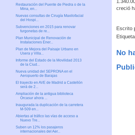
1.340.00
Restauración del Puente de Piedra o de la
creció h
Mina, en...
Nuevas consultas de Cirugía Maxilofacial
del Hospi...
Subvenciones en 2015 para renovar
Escrito
furgonetas de re...
Etiquet
Plan Municipal de Renovación de
Instalaciones Ener...
Plan de Mejora del Paisaje Urbano en
No ha
Usera y Villa...
Informe del Estado de la Movilidad 2013
de la Ciud...
Publi
Nueva unidad del SEPRONA en el
Aeropuerto de Barajas
El trayecto en AVE de Madrid a Castellón
será de 2...
Ampliación de la antigua biblioteca
Orcasur ahora ...
Inaugurada la duplicación de la carretera
M-509 en...
Abiertas al tráfico las vías de acceso a
Nuevo Tre...
Suben un 12% los pasajeros
internacionales del Aer...