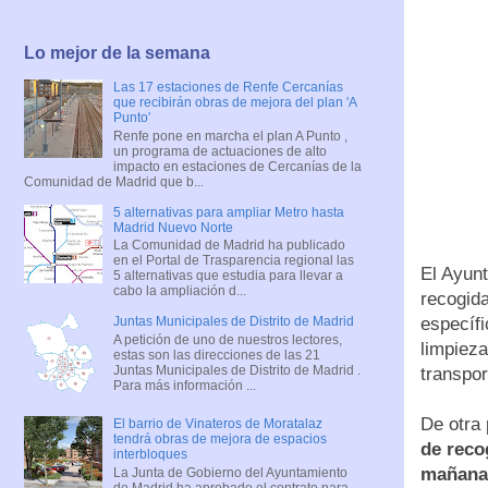
Lo mejor de la semana
Las 17 estaciones de Renfe Cercanías
que recibirán obras de mejora del plan 'A
Punto'
Renfe pone en marcha el plan A Punto ,
un programa de actuaciones de alto
impacto en estaciones de Cercanías de la
Comunidad de Madrid que b...
5 alternativas para ampliar Metro hasta
Madrid Nuevo Norte
La Comunidad de Madrid ha publicado
en el Portal de Trasparencia regional las
El Ayunt
5 alternativas que estudia para llevar a
cabo la ampliación d...
recogid
Juntas Municipales de Distrito de Madrid
específi
A petición de uno de nuestros lectores,
limpieza
estas son las direcciones de las 21
Juntas Municipales de Distrito de Madrid .
transpor
Para más información ...
De otra
El barrio de Vinateros de Moratalaz
tendrá obras de mejora de espacios
de reco
interbloques
mañana 
La Junta de Gobierno del Ayuntamiento
de Madrid ha aprobado el contrato para