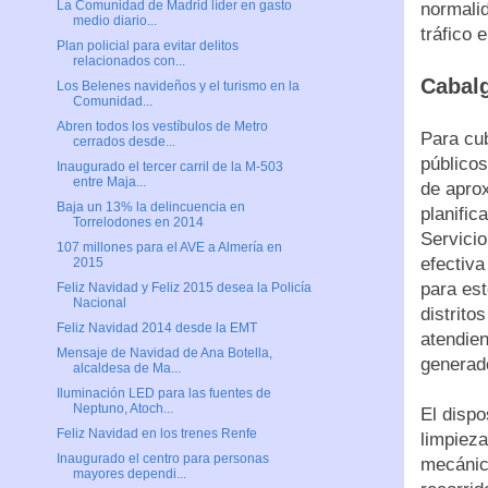
La Comunidad de Madrid líder en gasto
normalid
medio diario...
tráfico 
Plan policial para evitar delitos
relacionados con...
Cabal
Los Belenes navideños y el turismo en la
Comunidad...
Abren todos los vestíbulos de Metro
Para cu
cerrados desde...
públicos
Inaugurado el tercer carril de la M-503
entre Maja...
de apro
Baja un 13% la delincuencia en
planific
Torrelodones en 2014
Servicio
107 millones para el AVE a Almería en
efectiva
2015
para est
Feliz Navidad y Feliz 2015 desea la Policía
Nacional
distrito
Feliz Navidad 2014 desde la EMT
atendien
Mensaje de Navidad de Ana Botella,
generad
alcaldesa de Ma...
Iluminación LED para las fuentes de
Neptuno, Atoch...
El dispo
Feliz Navidad en los trenes Renfe
limpiez
Inaugurado el centro para personas
mecánico
mayores dependi...