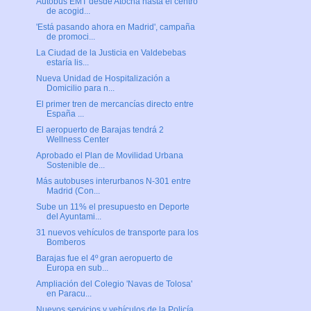
Autobús EMT desde Atocha hasta el centro
de acogid...
'Está pasando ahora en Madrid', campaña
de promoci...
La Ciudad de la Justicia en Valdebebas
estaría lis...
Nueva Unidad de Hospitalización a
Domicilio para n...
El primer tren de mercancías directo entre
España ...
El aeropuerto de Barajas tendrá 2
Wellness Center
Aprobado el Plan de Movilidad Urbana
Sostenible de...
Más autobuses interurbanos N-301 entre
Madrid (Con...
Sube un 11% el presupuesto en Deporte
del Ayuntami...
31 nuevos vehículos de transporte para los
Bomberos
Barajas fue el 4º gran aeropuerto de
Europa en sub...
Ampliación del Colegio 'Navas de Tolosa'
en Paracu...
Nuevos servicios y vehículos de la Policía