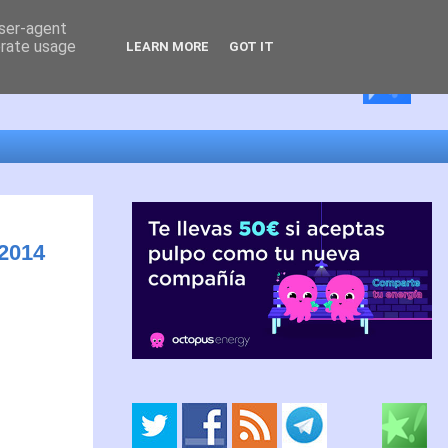
user-agent
erate usage
LEARN MORE
GOT IT
 2014