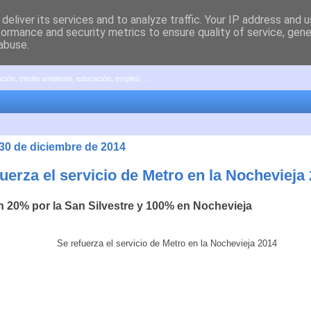
deliver its services and to analyze traffic. Your IP address and 
formance and security metrics to ensure quality of service, gen
abuse.
pación, medio ambiente, educación, empleo, ...
 30 de diciembre de 2014
uerza el servicio de Metro en la Nochevieja
n 20% por la San Silvestre y 100% en Nochevieja