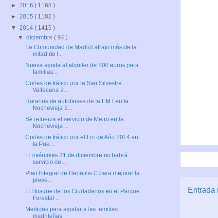
►
2016
( 1168 )
►
2015
( 1182 )
▼
2014
( 1415 )
▼
diciembre
( 94 )
La Comunidad de Madrid atrajo más de la
mitad de l...
Nueva ayuda al alquiler de 200 euros para
familias...
Cortes de tráfico por la San Silvestre
Vallecana 2...
Horarios de autobuses de la EMT en la
Nochevieja 2...
Se refuerza el servicio de Metro en la
Nochevieja ...
Cortes de tráfico por el Fin de Año 2014 en
la Pue...
El miércoles 31 de diciembre no habrá
servicio de ...
Plan Integral de Hepatitis C para mejorar la
preve...
Entrada 
El Bosque de los Ciudadanos en el Parque
Forestal ...
Medidas para ayudar a las familias
madrileñas