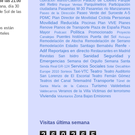
Palacio de Cibeles
Parque
de las 21.00
Operación Mahou-Calderón
del Retiro
Parquímetros
Participación
Parque Ventas
ana, día 30
ciudadana
Pasarelas M-30
Pasarelas río Manzanares
de Sol de las
Paseo Verde del Suroeste A-5
Paseo de la Dirección
Personas
PDMC Plan Director de Movilidad Ciclista
Movilidad Reducida
Piscinas
Plan VIVE
Planes
Renove
Planos de Transporte
Plaza de España
Plaza
os están
Política
Mayor
Promocionado
Podcast
Proyecto
rteles
Puentes históricos
Puerta del Sol
Canalejas
Rebajas
Remodelación de Atocha
Remodelación de Serrano
Renfe -
Remodelación Estadio Santiago Bernabéu
Adif
Reportajes en directo
Restaurantes en Madrid
Sanidad
Seguridad y
Revistas
San Isidro
Emergencias
Semana del Orgullo
Semana Santa
Servicios Sociales
Senda Real GR-124
Solar Decathlon
Teatro
Taxi-VTC
Teatro Auditorio
Europe 2010
Sorteos
San Lorenzo de El Escorial
Teatro Fernán Gómez
Transporte
Teatros del Canal
Telemadrid
Túnel de
Turismo
Valdebebas
Santa María de la Cabeza
Veranos de la Villa
Víctimas del terrorismo
Valdecarros
Vivienda
Zona Bajas Emisiones
Voluntarios
Visitas última semana
2
6
0
2
6
5