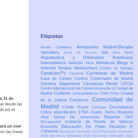
Etiquetas
Aeropuerto Madrid-Barajas
Acción Ciudadana
Agricultura
App
Arco Verde
Alcalá de Henares
Arquitectura y Urbanismo
Autobuses
Interurbanos
Blogs e
Aviación
Azca
Bibliotecas
Internet
Bosque Metropolitano
Camino de Santiago
CanalcamTV
Carreteras de Madrid
Carnaval
Casa de Campo
Centros Comerciales de Madrid
Centros Deportivos
Cercanías Renfe
CICCM
Centro Internacional de Convenciones de la Ciudad de
Ciclismo
Madrid
Cine
Circo
Ciudad
CiclistasMolestos
a 31 de
Comunidad de
Comercio
de la Justicia
gar desde las
Madrid
Coronavirus
Conde Duque
Consumo
da por el
Crítica espectáculos
CTBA Cuatro Torres Business
Deporte
Area
Danza
De vacaciones
DGT
ecobarrio de Puente de Vallecas
Discapacidad
ará un cien
Educación
Economía
Eje Prado Recoletos
El
Cañaveral
 en las líneas
Elecciones Generales 2015
Elecciones Generales
2016
Elecciones Generales 2019
Elecciones Generales 2023