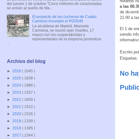
horarios h
del jueves 1 de octubre "Cinco millones de corazonadas
a las 00.3
se unirán al sueño de Ma...
de diciemb
El proyecto de las cocheras de Cuatro
21.00 a la
Caminos incumple el PGOUM
La alcaldesa de Madrid, Manuela
El 1 de en
Carmena, se reunió ayer (martes, 17
siendo inf
mayo) con los cooperativistas y
representantes de la empresa promotora
informativo
...
Escrito po
Etiquetas
Archivo del blog
►
2026
( 1045 )
No ha
►
2025
( 1839 )
►
2024
( 1986 )
Publi
►
2023
( 1557 )
►
2022
( 1600 )
►
2021
( 1522 )
►
2020
( 1526 )
►
2019
( 1339 )
►
2018
( 1385 )
►
2017
( 1344 )