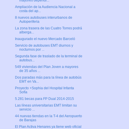
mayores dependi...
Ampliación de la Audiencia Nacional a
costa del ap...
8 nuevos autobuses interurbanos de
Autoperiferia
La zona trasera de las Cuatro Torres podrá
alberga...
Inaugurado el nuevo Mercado Barceló
Servicio de autobuses EMT diurnos y
nocturnos por ...
Segunda fase de traslado de la terminal de
autobus...
549 viviendas del Plan Joven a mayores
de 35 años ...
Dos paradas más para la línea de autobús
EMT en Va...
Proyecto +Sophia del Hospital Infanta
Sofía
5.281 becas para FP Dual 2014-2015
Las líneas universitarias EMT limitan su
servicio ...
44 nuevas tiendas en la T-4 del Aeropuerto
de Barajas
El Plan Activa Henares ya tiene web oficial