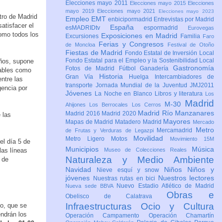
Elecciones mayo 2011
Elecciones mayo 2015
Elecciones
mayo 2019
Elecciones mayo 2021
Elecciones mayo 2023
tro de Madrid
Empleo
EMT
enbicipormadrid
Entrevistas por Madrid
atisfacer el
España
esMADRIDtv
espormadrid
Eurovegas
omo todos los
Exposiciones en Madrid
Excursiones
Familia
Faro
Ferias y Congresos
de Moncloa
Festival de Otoño
Fiestas de Madrid
Fondo Estatal de Inversión Local
Fondo Estatal para el Empleo y la Sostenibilidad Local
eños, supone
Gastronomía
Fotos de Madrid
Fútbol
Ganadería
rables como
Historia
Gran Vía
Huelga
Intercambiadores de
ntre las
transporte
Jornada Mundial de la Juventud JMJ2011
gencia por
Jóvenes
La Noche en Blanco
Libros y literatura
Los
Madrid
M-30
Ahijones
Los Berrocales
Los Cerros
Madrid Río Manzanares
Madrid 2016
Madrid 2020
 las
Mayores
Mapas de Madrid
Matadero Madrid
Mercado
Metro
Mercamadrid
de Frutas y Verduras de Legazpi
Movilidad
Metro Ligero
Motos
Movimiento 15M
el día 5 de
Municipios
Música
las líneas
Museo de Colecciones Reales
Naturaleza y Medio Ambiente
 de
Navidad
Niños
Niños y
Nieve esquí y snow
jóvenes
Nuestros lectores
Nuestras rutas en bici
Nuevo Estadio Atlético de Madrid
Nueva sede BBVA
Obras e
Obelisco de Calatrava
Infraestructuras
Ocio y Cultura
o, que se
endrán los
Operación Campamento
Operación Chamartín