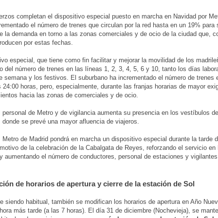
erzos completan el dispositivo especial puesto en marcha en Navidad por Me
rementado el número de trenes que circulan por la red hasta en un 19% para s
 la demanda en torno a las zonas comerciales y de ocio de la ciudad que, c
roducen por estas fechas.
tivo especial, que tiene como fin facilitar y mejorar la movilidad de los madril
 del número de trenes en las líneas 1, 2, 3, 4, 5, 6 y 10, tanto los días labo
de semana y los festivos. El suburbano ha incrementado el número de trenes e
s 24:00 horas, pero, especialmente, durante las franjas horarias de mayor exi
entos hacia las zonas de comerciales y de ocio.
 personal de Metro y de vigilancia aumenta su presencia en los vestíbulos de
 donde se prevé una mayor afluencia de viajeros.
, Metro de Madrid pondrá en marcha un dispositivo especial durante la tarde d
motivo de la celebración de la Cabalgata de Reyes, reforzando el servicio en 
y aumentando el número de conductores, personal de estaciones y vigilantes
ción de horarios de apertura y cierre de la estación de Sol
 siendo habitual, también se modifican los horarios de apertura en Año Nuev
 hora más tarde (a las 7 horas). El día 31 de diciembre (Nochevieja), se mant