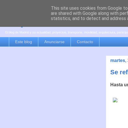
This site uses cookies from Google to 
are shared with Google along with per
es por madrid
statistics, and to detect and address 
El blog de Madrid y su actualidad, proyectos, transporte, movilidad, arquitectura, partici
Este blog
Anunciarse
Contacto
martes,
Se ref
Hasta u