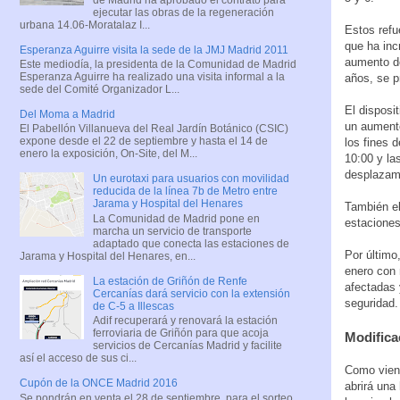
ejecutar las obras de la regeneración
urbana 14.06-Moratalaz I...
Estos refu
que ha inc
Esperanza Aguirre visita la sede de la JMJ Madrid 2011
aumento de
Este mediodía, la presidenta de la Comunidad de Madrid
Esperanza Aguirre ha realizado una visita informal a la
años, se p
sede del Comité Organizador L...
El disposi
Del Moma a Madrid
un aumento
El Pabellón Villanueva del Real Jardín Botánico (CSIC)
expone desde el 22 de septiembre y hasta el 14 de
los fines 
enero la exposición, On-Site, del M...
10:00 y la
desplazami
Un eurotaxi para usuarios con movilidad
reducida de la línea 7b de Metro entre
Jarama y Hospital del Henares
También el
La Comunidad de Madrid pone en
estaciones
marcha un servicio de transporte
adaptado que conecta las estaciones de
Por último
Jarama y Hospital del Henares, en...
enero con 
La estación de Griñón de Renfe
afectadas 
Cercanías dará servicio con la extensión
seguridad.
de C-5 a Illescas
Adif recuperará y renovará la estación
ferroviaria de Griñón para que acoja
Modifica
servicios de Cercanías Madrid y facilite
así el acceso de sus ci...
Como viene
Cupón de la ONCE Madrid 2016
abrirá una
Se pondrán en venta el 28 de septiembre, para el sorteo