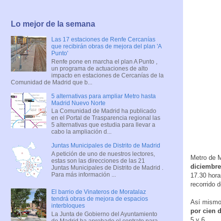
Lo mejor de la semana
Las 17 estaciones de Renfe Cercanías
que recibirán obras de mejora del plan 'A
Punto'
Renfe pone en marcha el plan A Punto ,
un programa de actuaciones de alto
impacto en estaciones de Cercanías de la
Comunidad de Madrid que b...
5 alternativas para ampliar Metro hasta
Madrid Nuevo Norte
La Comunidad de Madrid ha publicado
en el Portal de Trasparencia regional las
5 alternativas que estudia para llevar a
cabo la ampliación d...
Juntas Municipales de Distrito de Madrid
A petición de uno de nuestros lectores,
Metro de M
estas son las direcciones de las 21
diciembre
Juntas Municipales de Distrito de Madrid .
Para más información ...
17.30 hora
recorrido d
El barrio de Vinateros de Moratalaz
tendrá obras de mejora de espacios
Así mismo,
interbloques
por cien 
La Junta de Gobierno del Ayuntamiento
5 y 6.
de Madrid ha aprobado el contrato para