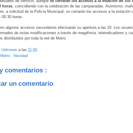
abituales de servicio, aunque
se cerrarán los accesos a la estación de Sol 
0 horas
, coincidiendo con la celebración de las campanadas. Asimismo, mañ
re, a solicitud de la Policía Municipal, se cerrarán los accesos a la estación 
s 00.30 horas.
ero algunos accesos secundarios efectuarán su apertura a las 10. Los usuari
ormados de estas modificaciones a través de megafonía, teleindicadores y ca
s distribuidos por toda la red de Metro.
r
Unknown
a las
11:00
:
Metro
,
Navidad
y comentarios :
car un comentario