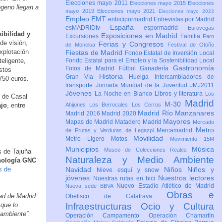
Elecciones mayo 2011
Elecciones mayo 2015
Elecciones
ógeno llegan a
mayo 2019
Elecciones mayo 2021
Elecciones mayo 2023
Empleo
EMT
enbicipormadrid
Entrevistas por Madrid
España
esMADRIDtv
espormadrid
Eurovegas
ibilidad y
Exposiciones en Madrid
Excursiones
Familia
Faro
de visión,
Ferias y Congresos
de Moncloa
Festival de Otoño
xplotación
Fiestas de Madrid
Fondo Estatal de Inversión Local
eligente,
Fondo Estatal para el Empleo y la Sostenibilidad Local
Gastronomía
Fotos de Madrid
Fútbol
Ganadería
estos
Historia
Gran Vía
Huelga
Intercambiadores de
750 euros.
transporte
Jornada Mundial de la Juventud JMJ2011
Jóvenes
La Noche en Blanco
Libros y literatura
Los
 de Casal
Madrid
M-30
ajo
, entre
Ahijones
Los Berrocales
Los Cerros
Madrid Río Manzanares
Madrid 2016
Madrid 2020
Mayores
Mapas de Madrid
Matadero Madrid
Mercado
Metro
Mercamadrid
de Frutas y Verduras de Legazpi
Movilidad
Metro Ligero
Motos
Movimiento 15M
Municipios
Música
Museo de Colecciones Reales
s de Tajuña
Naturaleza y Medio Ambiente
cnología GNC
s de
Navidad
Niños
Niños y
Nieve esquí y snow
jóvenes
Nuestros lectores
Nuestras rutas en bici
Nuevo Estadio Atlético de Madrid
Nueva sede BBVA
Obras e
ad de Madrid
Obelisco de Calatrava
 que lo
Infraestructuras
Ocio y Cultura
 ambiente”.
Operación Campamento
Operación Chamartín