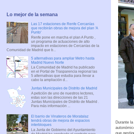
Lo mejor de la semana
Las 17 estaciones de Renfe Cercanías
que recibirán obras de mejora del plan 'A
Punto'
Renfe pone en marcha el plan A Punto ,
un programa de actuaciones de alto
impacto en estaciones de Cercanías de la
Comunidad de Madrid que b...
5 alternativas para ampliar Metro hasta
Madrid Nuevo Norte
La Comunidad de Madrid ha publicado
en el Portal de Trasparencia regional las
5 alternativas que estudia para llevar a
cabo la ampliación d...
Juntas Municipales de Distrito de Madrid
A petición de uno de nuestros lectores,
estas son las direcciones de las 21
Juntas Municipales de Distrito de Madrid .
Para más información ...
El barrio de Vinateros de Moratalaz
tendrá obras de mejora de espacios
Durante la
interbloques
autonómico
La Junta de Gobierno del Ayuntamiento
que gestio
de Madrid ha aprobado el contrato para