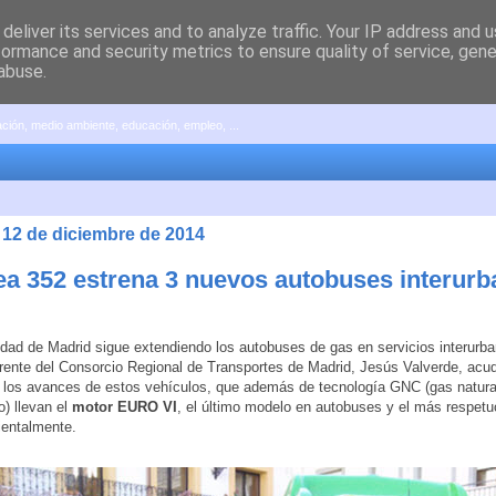
deliver its services and to analyze traffic. Your IP address and 
formance and security metrics to ensure quality of service, gen
abuse.
pación, medio ambiente, educación, empleo, ...
 12 de diciembre de 2014
nea 352 estrena 3 nuevos autobuses interur
ad de Madrid sigue extendiendo los autobuses de gas en servicios interurba
erente del Consorcio Regional de Transportes de Madrid, Jesús Valverde, acud
los avances de estos vehículos, que además de tecnología GNC (gas natura
) llevan el
motor EURO VI
, el último modelo en autobuses y el más respet
entalmente.