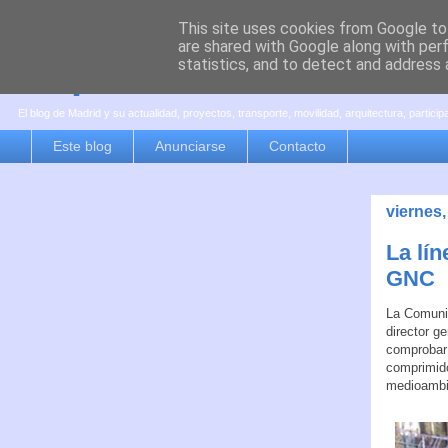
This site uses cookies from Google to 
are shared with Google along with per
es por madrid
statistics, and to detect and address 
El blog de Madrid y su actualidad, proyectos, transporte, movilidad, arquitectura, partici
Este blog
Anunciarse
Contacto
viernes,
La lí
GNC
La Comunid
director g
comprobar 
comprimido
medioambi