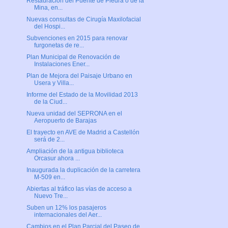
Restauración del Puente de Piedra o de la
Mina, en...
Nuevas consultas de Cirugía Maxilofacial
del Hospi...
Subvenciones en 2015 para renovar
furgonetas de re...
Plan Municipal de Renovación de
Instalaciones Ener...
Plan de Mejora del Paisaje Urbano en
Usera y Villa...
Informe del Estado de la Movilidad 2013
de la Ciud...
Nueva unidad del SEPRONA en el
Aeropuerto de Barajas
El trayecto en AVE de Madrid a Castellón
será de 2...
Ampliación de la antigua biblioteca
Orcasur ahora ...
Inaugurada la duplicación de la carretera
M-509 en...
Abiertas al tráfico las vías de acceso a
Nuevo Tre...
Suben un 12% los pasajeros
internacionales del Aer...
Cambios en el Plan Parcial del Paseo de