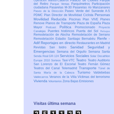
Palacio de Cibeles
Parque
Operación Mahou-Calderón
del Retiro
Parquímetros
Participación
Parque Ventas
ciudadana
Pasarelas M-30
Pasarelas río Manzanares
Paseo Verde del Suroeste A-5
Paseo de la Dirección
Personas
PDMC Plan Director de Movilidad Ciclista
Movilidad Reducida
Piscinas
Plan VIVE
Planes
Renove
Planos de Transporte
Plaza de España
Plaza
Política
Mayor
Promocionado
Podcast
Proyecto
Puentes históricos
Puerta del Sol
Canalejas
Rebajas
Remodelación de Atocha
Remodelación de Serrano
Renfe -
Remodelación Estadio Santiago Bernabéu
Adif
Reportajes en directo
Restaurantes en Madrid
Sanidad
Seguridad y
Revistas
San Isidro
Emergencias
Semana del Orgullo
Semana Santa
Servicios Sociales
Senda Real GR-124
Solar Decathlon
Teatro
Taxi-VTC
Teatro Auditorio
Europe 2010
Sorteos
San Lorenzo de El Escorial
Teatro Fernán Gómez
Transporte
Teatros del Canal
Telemadrid
Túnel de
Turismo
Valdebebas
Santa María de la Cabeza
Veranos de la Villa
Víctimas del terrorismo
Valdecarros
Vivienda
Zona Bajas Emisiones
Voluntarios
Visitas última semana
2
5
1
1
2
2