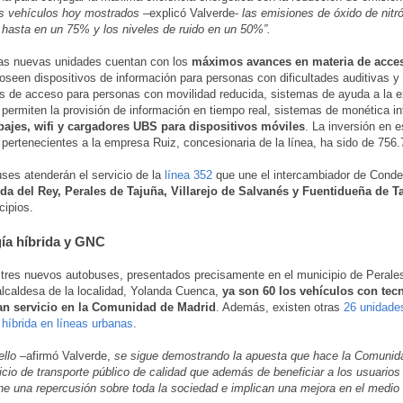
s vehículos hoy mostrados
–explicó Valverde-
las emisiones de óxido de nitr
hasta en un 75% y los niveles de ruido en un 50%”.
as nuevas unidades cuentan con los
máximos avances en materia de acces
oseen dispositivos de información para personas con dificultades auditivas y 
s de acceso para personas con movilidad reducida, sistemas de ayuda a la e
permiten la provisión de información en tiempo real, sistemas de monética int
pajes, wifi y cargadores UBS para dispositivos móviles
. La inversión en 
 pertenecientes a la empresa Ruiz, concesionaria de la línea, ha sido de 756.
ses atenderán el servicio de la
línea 352
que une el intercambiador de Conde
da del Rey, Perales de Tajuña, Villarejo de Salvanés y Fuentidueña de T
cipios.
ía híbrida y GNC
tres nuevos autobuses, presentados precisamente en el municipio de Perale
 alcaldesa de la localidad, Yolanda Cuenca,
ya son 60 los vehículos con te
an servicio en la Comunidad de Madrid
. Además, existen otras
26 unidade
 híbrida en líneas urbanas
.
ello
–afirmó Valverde,
se sigue demostrando la apuesta que hace la Comunid
icio de transporte público de calidad que además de beneficiar a los usuarios
iene una repercusión sobre toda la sociedad e implican una mejora en el medio