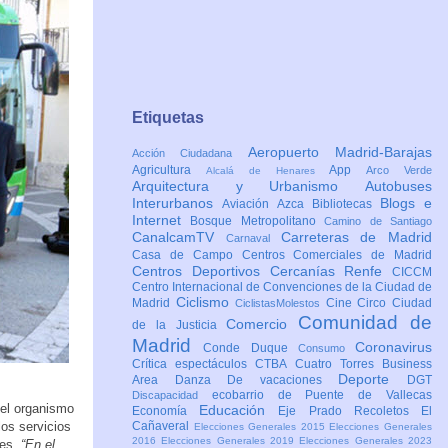
Etiquetas
Aeropuerto Madrid-Barajas
Acción Ciudadana
Agricultura
App
Arco Verde
Alcalá de Henares
Arquitectura y Urbanismo
Autobuses
Interurbanos
Blogs e
Aviación
Azca
Bibliotecas
Internet
Bosque Metropolitano
Camino de Santiago
CanalcamTV
Carreteras de Madrid
Carnaval
Casa de Campo
Centros Comerciales de Madrid
Centros Deportivos
Cercanías Renfe
CICCM
Centro Internacional de Convenciones de la Ciudad de
Ciclismo
Madrid
Cine
Circo
Ciudad
CiclistasMolestos
Comunidad de
Comercio
de la Justicia
Madrid
Coronavirus
Conde Duque
Consumo
Crítica espectáculos
CTBA Cuatro Torres Business
Deporte
Area
Danza
De vacaciones
DGT
ecobarrio de Puente de Vallecas
Discapacidad
 el organismo
Educación
Economía
Eje Prado Recoletos
El
os servicios
Cañaveral
Elecciones Generales 2015
Elecciones Generales
2016
Elecciones Generales 2019
Elecciones Generales 2023
nes.
“En el