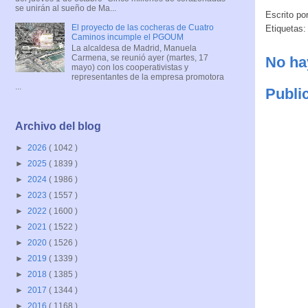
se unirán al sueño de Ma...
Escrito po
El proyecto de las cocheras de Cuatro
Etiquetas:
Caminos incumple el PGOUM
La alcaldesa de Madrid, Manuela
Carmena, se reunió ayer (martes, 17
No ha
mayo) con los cooperativistas y
representantes de la empresa promotora
...
Publi
Archivo del blog
►
2026
( 1042 )
►
2025
( 1839 )
►
2024
( 1986 )
►
2023
( 1557 )
►
2022
( 1600 )
►
2021
( 1522 )
►
2020
( 1526 )
►
2019
( 1339 )
►
2018
( 1385 )
►
2017
( 1344 )
►
2016
( 1168 )