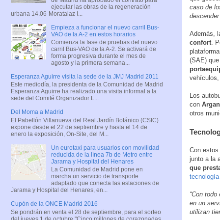
ejecutar las obras de la regeneración
caso de lo
urbana 14.06-Moratalaz I...
descender 
Empieza a funcionar el nuevo carril Bus-
Además, l
VAO de la A-2 en estos horarios
confort
. P
Comienza la fase de pruebas del nuevo
carril Bus-VAO de la A-2. Se activará de
plataforma
forma progresiva durante el mes de
(SAE) que 
agosto y la primera semana...
portaequi
Esperanza Aguirre visita la sede de la JMJ Madrid 2011
vehículos,
Este mediodía, la presidenta de la Comunidad de Madrid
Esperanza Aguirre ha realizado una visita informal a la
Los autobu
sede del Comité Organizador L...
con
Argan
Del Moma a Madrid
otros muni
El Pabellón Villanueva del Real Jardín Botánico (CSIC)
expone desde el 22 de septiembre y hasta el 14 de
Tecnolog
enero la exposición, On-Site, del M...
Un eurotaxi para usuarios con movilidad
Con estos 
reducida de la línea 7b de Metro entre
junto a la
Jarama y Hospital del Henares
que prest
La Comunidad de Madrid pone en
tecnología
marcha un servicio de transporte
adaptado que conecta las estaciones de
Jarama y Hospital del Henares, en...
“Con todo 
en un serv
Cupón de la ONCE Madrid 2016
utilizan t
Se pondrán en venta el 28 de septiembre, para el sorteo
del jueves 1 de octubre "Cinco millones de corazonadas