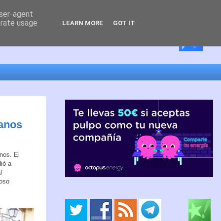
user-agent
erate usage
LEARN MORE
GOT IT
banos
nos. El
ió a
l
uoso