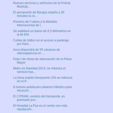
Nuevos servicios y vehículos de la Policía
Municip...
El aeropuerto de Barajas amplía a 30
minutos la co...
Premios de Cultura y la Medalla
Internacional de l...
Se asfaltará un tramo de 8,5 kilómetros en
la M-404
Cortes de tráfico en el acceso a parkings
por Navi...
Azca dispondrá de 55 cámaras de
vdeovigilancia en ...
Fase I de obras de adecuación de la Plaza
Mayor
Metro en Navidad 2014: se refuerza el
servicio has...
La línea exprés Aeropuerto 24h se refuerza
en el P...
8 nuevos autobuses urbanos híbridos para
Alcorcón ...
El CITRAM, cerebro del transporte, es
premiado por...
El Hospital La Paz es el centro con más
reputación...