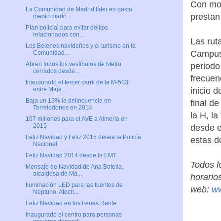
Con mot
La Comunidad de Madrid líder en gasto
prestan
medio diario...
Plan policial para evitar delitos
relacionados con...
Las rut
Los Belenes navideños y el turismo en la
Campus 
Comunidad...
Abren todos los vestíbulos de Metro
periodo
cerrados desde...
frecuen
Inaugurado el tercer carril de la M-503
inicio 
entre Maja...
Baja un 13% la delincuencia en
final d
Torrelodones en 2014
la H, l
107 millones para el AVE a Almería en
2015
desde e
Feliz Navidad y Feliz 2015 desea la Policía
estas d
Nacional
Feliz Navidad 2014 desde la EMT
Todos l
Mensaje de Navidad de Ana Botella,
alcaldesa de Ma...
horario
Iluminación LED para las fuentes de
web:
ww
Neptuno, Atoch...
Feliz Navidad en los trenes Renfe
Inaugurado el centro para personas