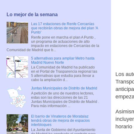
Lo mejor de la semana
Las 17 estaciones de Renfe Cercanías
que recibirán obras de mejora del plan 'A
Punto'
Renfe pone en marcha el plan A Punto ,
un programa de actuaciones de alto
impacto en estaciones de Cercanías de la
Comunidad de Madrid que b...
5 alternativas para ampliar Metro hasta
Madrid Nuevo Norte
La Comunidad de Madrid ha publicado
en el Portal de Trasparencia regional las
Los aut
5 alternativas que estudia para llevar a
cabo la ampliación d...
Transpo
anticip
Juntas Municipales de Distrito de Madrid
A petición de uno de nuestros lectores,
empezan
estas son las direcciones de las 21
Juntas Municipales de Distrito de Madrid .
Para más información ...
Asimism
El barrio de Vinateros de Moratalaz
incluye
tendrá obras de mejora de espacios
interbloques
horario
La Junta de Gobierno del Ayuntamiento
de Madrid ha aprobado el contrato para