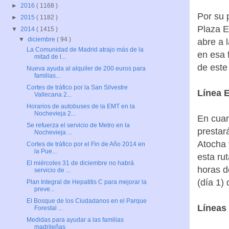
►
2016
( 1168 )
Por su 
►
2015
( 1182 )
Plaza El
▼
2014
( 1415 )
▼
diciembre
( 94 )
abre a 
La Comunidad de Madrid atrajo más de la
en esa 
mitad de l...
de este
Nueva ayuda al alquiler de 200 euros para
familias...
Cortes de tráfico por la San Silvestre
Línea 
Vallecana 2...
Horarios de autobuses de la EMT en la
Nochevieja 2...
En cuan
Se refuerza el servicio de Metro en la
prestar
Nochevieja ...
Atocha 
Cortes de tráfico por el Fin de Año 2014 en
la Pue...
esta ru
El miércoles 31 de diciembre no habrá
horas d
servicio de ...
(día 1)
Plan Integral de Hepatitis C para mejorar la
preve...
El Bosque de los Ciudadanos en el Parque
Líneas 
Forestal ...
Medidas para ayudar a las familias
madrileñas