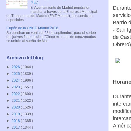
Pitis)
Durante
El Ayuntamiento de Madrid pondrá en
marcha, a través de la Empresa Municipal
servicio
de Transportes de Madrid (EMT Madrid), dos servicios
especiales...
Barrio 
Cupón de la ONCE Madrid 2016
- San I
Se pondrán en venta el 28 de septiembre, para el sorteo
de Cast
del jueves 1 de octubre "Cinco millones de corazonadas
se unirán al sueño de Ma...
Obrero)
Archivo del blog
►
2026
( 1044 )
►
2025
( 1839 )
►
2024
( 1986 )
Horari
►
2023
( 1557 )
►
2022
( 1600 )
Durante 
►
2021
( 1522 )
interca
►
2020
( 1526 )
modific
►
2019
( 1339 )
interca
►
2018
( 1385 )
América
►
2017
( 1344 )