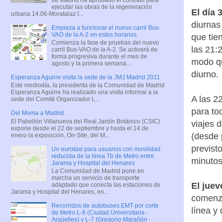
ejecutar las obras de la regeneración
El día 
urbana 14.06-Moratalaz I...
diurnas
Empieza a funcionar el nuevo carril Bus-
VAO de la A-2 en estos horarios
que tien
Comienza la fase de pruebas del nuevo
las 21:
carril Bus-VAO de la A-2. Se activará de
forma progresiva durante el mes de
modo qu
agosto y la primera semana...
diurno.
Esperanza Aguirre visita la sede de la JMJ Madrid 2011
Este mediodía, la presidenta de la Comunidad de Madrid
Esperanza Aguirre ha realizado una visita informal a la
A las 2
sede del Comité Organizador L...
para to
Del Moma a Madrid
El Pabellón Villanueva del Real Jardín Botánico (CSIC)
viajes 
expone desde el 22 de septiembre y hasta el 14 de
(desde 
enero la exposición, On-Site, del M...
previst
Un eurotaxi para usuarios con movilidad
reducida de la línea 7b de Metro entre
minutos
Jarama y Hospital del Henares
La Comunidad de Madrid pone en
marcha un servicio de transporte
El jue
adaptado que conecta las estaciones de
Jarama y Hospital del Henares, en...
comenza
Recorridos de autobuses EMT por corte
línea y
de Metro L-6 (Ciudad Universitaria -
Argüelles) y L-7 (Gregorio Marañón -