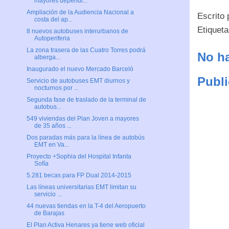
mayores dependi...
Ampliación de la Audiencia Nacional a
Escrito
costa del ap...
Etiquet
8 nuevos autobuses interurbanos de
Autoperiferia
La zona trasera de las Cuatro Torres podrá
No ha
alberga...
Inaugurado el nuevo Mercado Barceló
Publi
Servicio de autobuses EMT diurnos y
nocturnos por ...
Segunda fase de traslado de la terminal de
autobus...
549 viviendas del Plan Joven a mayores
de 35 años ...
Dos paradas más para la línea de autobús
EMT en Va...
Proyecto +Sophia del Hospital Infanta
Sofía
5.281 becas para FP Dual 2014-2015
Las líneas universitarias EMT limitan su
servicio ...
44 nuevas tiendas en la T-4 del Aeropuerto
de Barajas
El Plan Activa Henares ya tiene web oficial