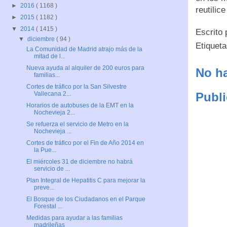
►
2016
( 1168 )
reutilic
►
2015
( 1182 )
▼
2014
( 1415 )
Escrito
▼
diciembre
( 94 )
Etiquet
La Comunidad de Madrid atrajo más de la
mitad de l...
Nueva ayuda al alquiler de 200 euros para
No ha
familias...
Cortes de tráfico por la San Silvestre
Publi
Vallecana 2...
Horarios de autobuses de la EMT en la
Nochevieja 2...
Se refuerza el servicio de Metro en la
Nochevieja ...
Cortes de tráfico por el Fin de Año 2014 en
la Pue...
El miércoles 31 de diciembre no habrá
servicio de ...
Plan Integral de Hepatitis C para mejorar la
preve...
El Bosque de los Ciudadanos en el Parque
Forestal ...
Medidas para ayudar a las familias
madrileñas