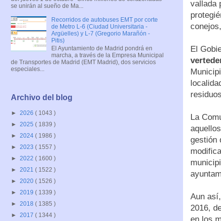
vallada 
se unirán al sueño de Ma...
protegié
Recorridos de autobuses EMT por corte
conejos,
de Metro L-6 (Ciudad Universitaria -
Argüelles) y L-7 (Gregorio Marañón -
Pitis)
El Gobie
El Ayuntamiento de Madrid pondrá en
marcha, a través de la Empresa Municipal
vertede
de Transportes de Madrid (EMT Madrid), dos servicios
especiales...
Municipi
localida
residuo
Archivo del blog
►
2026
( 1043 )
La Comun
►
2025
( 1839 )
aquellos
►
2024
( 1986 )
gestión
►
2023
( 1557 )
modifica
►
2022
( 1600 )
municip
►
2021
( 1522 )
ayuntam
►
2020
( 1526 )
►
2019
( 1339 )
Aun así,
►
2018
( 1385 )
2016, de
►
2017
( 1344 )
en los m