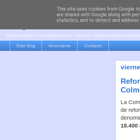
This site uses cookies from Google to 
are shared with Google along with per
es por madrid
statistics, and to detect and address
El blog de Madrid y su actualidad, proyectos, transporte, movilidad, arquitectura, partici
Este blog
Anunciarse
Contacto
viern
Refor
Colm
La Comu
de refo
denomin
18.400 