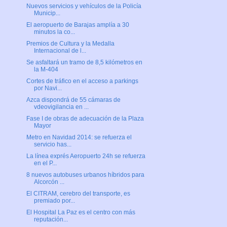
Nuevos servicios y vehículos de la Policía
Municip...
El aeropuerto de Barajas amplía a 30
minutos la co...
Premios de Cultura y la Medalla
Internacional de l...
Se asfaltará un tramo de 8,5 kilómetros en
la M-404
Cortes de tráfico en el acceso a parkings
por Navi...
Azca dispondrá de 55 cámaras de
vdeovigilancia en ...
Fase I de obras de adecuación de la Plaza
Mayor
Metro en Navidad 2014: se refuerza el
servicio has...
La línea exprés Aeropuerto 24h se refuerza
en el P...
8 nuevos autobuses urbanos híbridos para
Alcorcón ...
El CITRAM, cerebro del transporte, es
premiado por...
El Hospital La Paz es el centro con más
reputación...