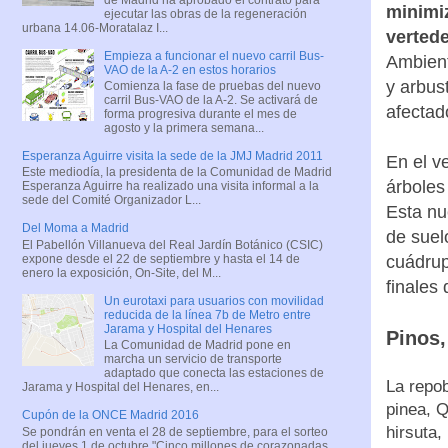
minimiz
ejecutar las obras de la regeneración
urbana 14.06-Moratalaz I...
verted
Empieza a funcionar el nuevo carril Bus-
Ambient
VAO de la A-2 en estos horarios
y arbus
Comienza la fase de pruebas del nuevo
carril Bus-VAO de la A-2. Se activará de
afectad
forma progresiva durante el mes de
agosto y la primera semana...
Esperanza Aguirre visita la sede de la JMJ Madrid 2011
En el v
Este mediodía, la presidenta de la Comunidad de Madrid
árboles
Esperanza Aguirre ha realizado una visita informal a la
sede del Comité Organizador L...
Esta nu
Del Moma a Madrid
de suelo
El Pabellón Villanueva del Real Jardín Botánico (CSIC)
expone desde el 22 de septiembre y hasta el 14 de
cuádrup
enero la exposición, On-Site, del M...
finales
Un eurotaxi para usuarios con movilidad
reducida de la línea 7b de Metro entre
Jarama y Hospital del Henares
Pinos,
La Comunidad de Madrid pone en
marcha un servicio de transporte
adaptado que conecta las estaciones de
La repob
Jarama y Hospital del Henares, en...
pinea, Q
Cupón de la ONCE Madrid 2016
hirsuta,
Se pondrán en venta el 28 de septiembre, para el sorteo
del jueves 1 de octubre "Cinco millones de corazonadas