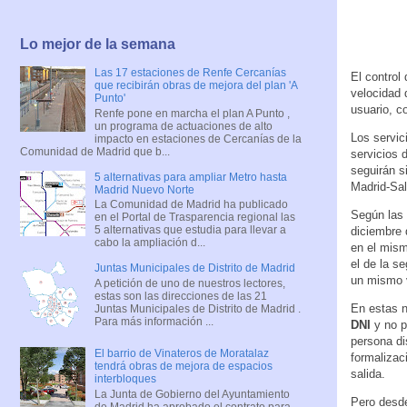
Lo mejor de la semana
Las 17 estaciones de Renfe Cercanías
El control
que recibirán obras de mejora del plan 'A
velocidad 
Punto'
usuario, co
Renfe pone en marcha el plan A Punto ,
un programa de actuaciones de alto
Los servic
impacto en estaciones de Cercanías de la
Comunidad de Madrid que b...
servicios 
seguirán s
5 alternativas para ampliar Metro hasta
Madrid-Sa
Madrid Nuevo Norte
La Comunidad de Madrid ha publicado
Según las 
en el Portal de Trasparencia regional las
5 alternativas que estudia para llevar a
diciembre
cabo la ampliación d...
en el mism
el de la se
Juntas Municipales de Distrito de Madrid
un mismo v
A petición de uno de nuestros lectores,
estas son las direcciones de las 21
En estas n
Juntas Municipales de Distrito de Madrid .
Para más información ...
DNI
y no p
persona di
El barrio de Vinateros de Moratalaz
formalizac
tendrá obras de mejora de espacios
salida.
interbloques
La Junta de Gobierno del Ayuntamiento
Pero desd
de Madrid ha aprobado el contrato para