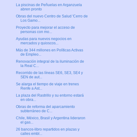
La piscinas de Peñuelas en Arganzuela
abren pronto
Obras del nuevo Centro de Salud 'Cerro de
Los Gamo...
Proyecto para mejorar el acceso de
personas con mo...
Ayudas para nuevos negocios en
mercados y quioscos...
Más de 344 millones en Políticas Activas
de Empleo...
Renovación integral de la iluminación de
la Real C...
Recorrido de las líneas SE6, SE3, SE4 y
SEN de aut...
Se alarga el tiempo de viaje en trenes
Renfe a Ast...
La plaza del Rastrillo y su entorno estará
en obra...
Obras de reforma del aparcamiento
subterráneo de C...
Chile, México, Brasil y Argentina lideraron
el gas...
26 bancos-libro repartidos en plazas y
calles embl...