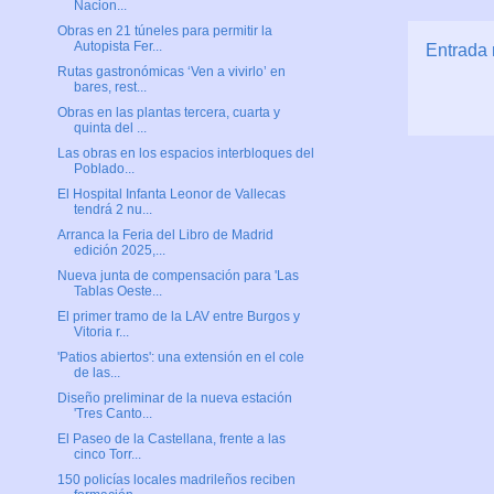
Nacion...
Obras en 21 túneles para permitir la
Autopista Fer...
Entrada 
Rutas gastronómicas ‘Ven a vivirlo’ en
bares, rest...
Obras en las plantas tercera, cuarta y
quinta del ...
Las obras en los espacios interbloques del
Poblado...
El Hospital Infanta Leonor de Vallecas
tendrá 2 nu...
Arranca la Feria del Libro de Madrid
edición 2025,...
Nueva junta de compensación para 'Las
Tablas Oeste...
El primer tramo de la LAV entre Burgos y
Vitoria r...
'Patios abiertos': una extensión en el cole
de las...
Diseño preliminar de la nueva estación
'Tres Canto...
El Paseo de la Castellana, frente a las
cinco Torr...
150 policías locales madrileños reciben