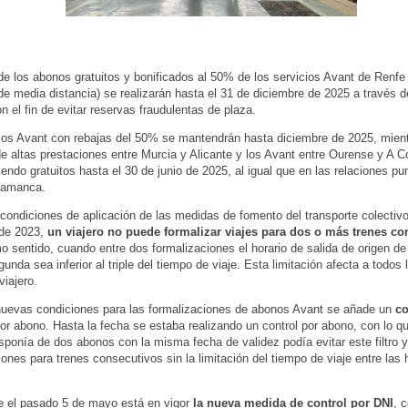
 de los abonos gratuitos y bonificados al 50% de los servicios Avant de Renfe 
de media distancia) se realizarán hasta el 31 de diciembre de 2025 a través d
n el fin de evitar reservas fraudulentas de plaza.
ios Avant con rebajas del 50% se mantendrán hasta diciembre de 2025, mient
de altas prestaciones entre Murcia y Alicante y los Avant entre Ourense y A C
iendo gratuitos hasta el 30 de junio de 2025, al igual que en las relaciones pu
lamanca.
condiciones de aplicación de las medidas de fomento del transporte colectiv
 de 2023,
un viajero no puede formalizar viajes para dos o más trenes co
o sentido, cuando entre dos formalizaciones el horario de salida de origen de
gunda sea inferior al triple del tiempo de viaje. Esta limitación afecta a todos
iajero.
uevas condiciones para las formalizaciones de abonos Avant se añade un
co
or abono. Hasta la fecha se estaba realizando un control por abono, con lo q
sponía de dos abonos con la misma fecha de validez podía evitar este filtro 
iones para trenes consecutivos sin la limitación del tiempo de viaje entre las
e el pasado 5 de mayo está en vigor
la nueva medida de control por DNI
, 