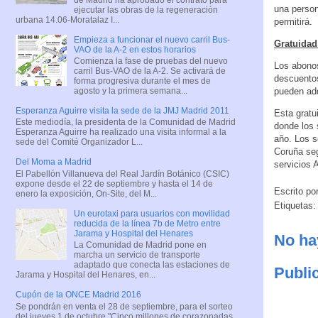
una person
ejecutar las obras de la regeneración
urbana 14.06-Moratalaz I...
permitirá.
Empieza a funcionar el nuevo carril Bus-
Gratuidad 
VAO de la A-2 en estos horarios
Comienza la fase de pruebas del nuevo
Los abonos
carril Bus-VAO de la A-2. Se activará de
descuentos
forma progresiva durante el mes de
pueden adq
agosto y la primera semana...
Esperanza Aguirre visita la sede de la JMJ Madrid 2011
Esta gratu
Este mediodía, la presidenta de la Comunidad de Madrid
donde los 
Esperanza Aguirre ha realizado una visita informal a la
año. Los s
sede del Comité Organizador L...
Coruña seg
Del Moma a Madrid
servicios 
El Pabellón Villanueva del Real Jardín Botánico (CSIC)
expone desde el 22 de septiembre y hasta el 14 de
Escrito po
enero la exposición, On-Site, del M...
Etiquetas
Un eurotaxi para usuarios con movilidad
reducida de la línea 7b de Metro entre
Jarama y Hospital del Henares
No ha
La Comunidad de Madrid pone en
marcha un servicio de transporte
adaptado que conecta las estaciones de
Publi
Jarama y Hospital del Henares, en...
Cupón de la ONCE Madrid 2016
Se pondrán en venta el 28 de septiembre, para el sorteo
del jueves 1 de octubre "Cinco millones de corazonadas