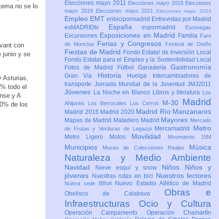
Elecciones mayo 2011
Elecciones mayo 2015
Elecciones
stema no se lo
mayo 2019
Elecciones mayo 2021
Elecciones mayo 2023
Empleo
EMT
enbicipormadrid
Entrevistas por Madrid
España
esMADRIDtv
espormadrid
Eurovegas
Exposiciones en Madrid
Excursiones
Familia
Faro
Ferias y Congresos
de Moncloa
Festival de Otoño
Avant con
Fiestas de Madrid
Fondo Estatal de Inversión Local
 junio y se
Fondo Estatal para el Empleo y la Sostenibilidad Local
Gastronomía
Fotos de Madrid
Fútbol
Ganadería
Historia
Gran Vía
Huelga
Intercambiadores de
 Asturias,
transporte
Jornada Mundial de la Juventud JMJ2011
0% todo el
Jóvenes
La Noche en Blanco
Libros y literatura
Los
ense y A
Madrid
M-30
Ahijones
Los Berrocales
Los Cerros
50% de los
Madrid Río Manzanares
Madrid 2016
Madrid 2020
Mayores
Mapas de Madrid
Matadero Madrid
Mercado
Metro
Mercamadrid
de Frutas y Verduras de Legazpi
Movilidad
Metro Ligero
Motos
Movimiento 15M
Municipios
Música
Museo de Colecciones Reales
Naturaleza y Medio Ambiente
Navidad
Niños
Niños y
Nieve esquí y snow
jóvenes
Nuestros lectores
Nuestras rutas en bici
Nuevo Estadio Atlético de Madrid
Nueva sede BBVA
Obras e
Obelisco de Calatrava
Infraestructuras
Ocio y Cultura
Operación Campamento
Operación Chamartín