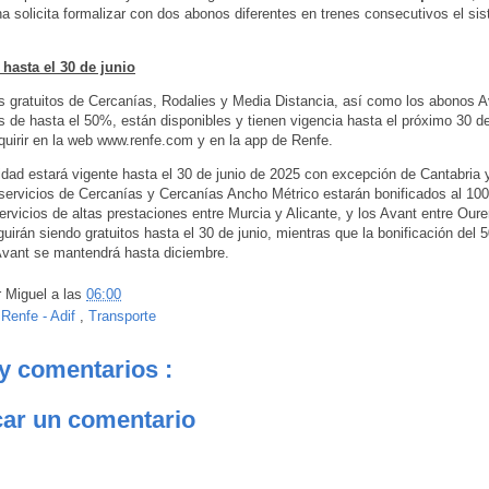
a solicita formalizar con dos abonos diferentes en trenes consecutivos el si
hasta el 30 de junio
 gratuitos de Cercanías, Rodalies y Media Distancia, así como los abonos 
 de hasta el 50%, están disponibles y tienen vigencia hasta el próximo 30 de
uirir en la web www.renfe.com y en la app de Renfe.
idad estará vigente hasta el 30 de junio de 2025 con excepción de Cantabria y
servicios de Cercanías y Cercanías Ancho Métrico estarán bonificados al 10
ervicios de altas prestaciones entre Murcia y Alicante, y los Avant entre Our
uirán siendo gratuitos hasta el 30 de junio, mientras que la bonificación del 
Avant se mantendrá hasta diciembre.
r
Miguel
a las
06:00
:
Renfe - Adif
,
Transporte
y comentarios :
car un comentario