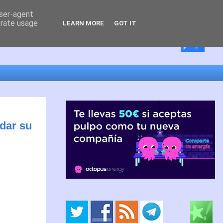
user-agent
erate usage
LEARN MORE
GOT IT
dar su