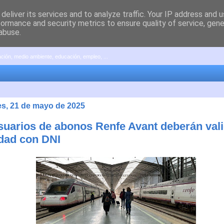
deliver its services and to analyze traffic. Your IP address and 
formance and security metrics to ensure quality of service, gen
abuse.
pación, medio ambiente, educación, empleo, ...
es, 21 de mayo de 2025
suarios de abonos Renfe Avant deberán vali
idad con DNI