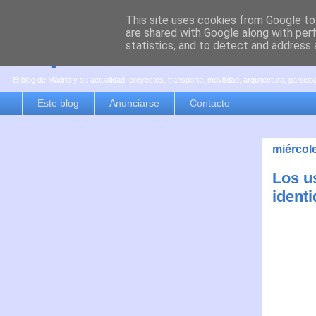
This site uses cookies from Google to 
are shared with Google along with per
es por madrid
statistics, and to detect and address 
El blog de Madrid y su actualidad, proyectos, transporte, movilidad, arquitectura, partici
Este blog
Anunciarse
Contacto
miércol
Los u
ident