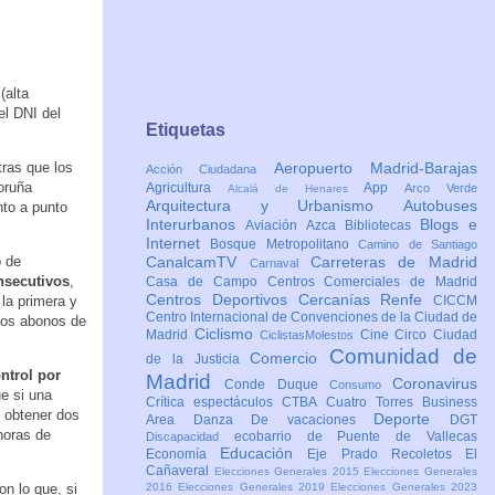
(alta
el DNI del
Etiquetas
ras que los
Aeropuerto Madrid-Barajas
Acción Ciudadana
oruña
Agricultura
App
Arco Verde
Alcalá de Henares
Arquitectura y Urbanismo
Autobuses
nto a punto
Interurbanos
Blogs e
Aviación
Azca
Bibliotecas
Internet
Bosque Metropolitano
Camino de Santiago
o de
CanalcamTV
Carreteras de Madrid
Carnaval
nsecutivos
,
Casa de Campo
Centros Comerciales de Madrid
Centros Deportivos
Cercanías Renfe
 la primera y
CICCM
Centro Internacional de Convenciones de la Ciudad de
 los abonos de
Ciclismo
Madrid
Cine
Circo
Ciudad
CiclistasMolestos
Comunidad de
Comercio
de la Justicia
ntrol por
Madrid
Coronavirus
Conde Duque
Consumo
ue si una
Crítica espectáculos
CTBA Cuatro Torres Business
y obtener dos
Deporte
Area
Danza
De vacaciones
DGT
 horas de
ecobarrio de Puente de Vallecas
Discapacidad
Educación
Economía
Eje Prado Recoletos
El
Cañaveral
Elecciones Generales 2015
Elecciones Generales
con lo que, si
2016
Elecciones Generales 2019
Elecciones Generales 2023