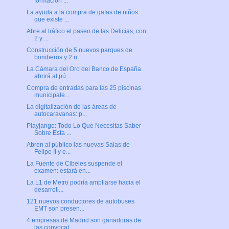
formación ...
La ayuda a la compra de gafas de niños
que existe ...
Abre al tráfico el paseo de las Delicias, con
2 y ...
Construcción de 5 nuevos parques de
bomberos y 2 n...
La Cámara del Oro del Banco de España
abrirá al pú...
Compra de entradas para las 25 piscinas
municipale...
La digitalización de las áreas de
autocaravanas: p...
Playjango: Todo Lo Que Necesitas Saber
Sobre Esta ...
Abren al público las nuevas Salas de
Felipe II y e...
La Fuente de Cibeles suspende el
examen: estará en...
La L1 de Metro podría ampliarse hacia el
desarroll...
121 nuevos conductores de autobuses
EMT son presen...
4 empresas de Madrid son ganadoras de
las convocat...