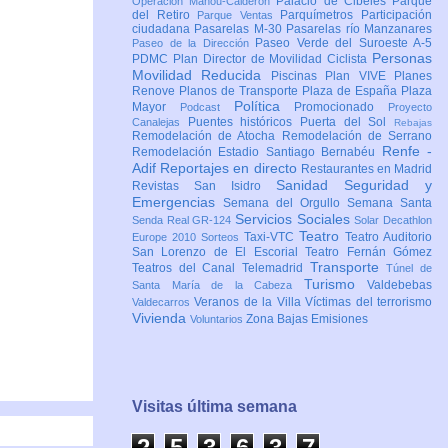
Palacio de Cibeles
Parque
Operación Mahou-Calderón
del Retiro
Parquímetros
Participación
Parque Ventas
ciudadana
Pasarelas M-30
Pasarelas río Manzanares
Paseo Verde del Suroeste A-5
Paseo de la Dirección
Personas
PDMC Plan Director de Movilidad Ciclista
Movilidad Reducida
Piscinas
Plan VIVE
Planes
Renove
Planos de Transporte
Plaza de España
Plaza
Política
Mayor
Promocionado
Podcast
Proyecto
Puentes históricos
Puerta del Sol
Canalejas
Rebajas
Remodelación de Atocha
Remodelación de Serrano
Renfe -
Remodelación Estadio Santiago Bernabéu
Adif
Reportajes en directo
Restaurantes en Madrid
Sanidad
Seguridad y
Revistas
San Isidro
Emergencias
Semana del Orgullo
Semana Santa
Servicios Sociales
Senda Real GR-124
Solar Decathlon
Teatro
Taxi-VTC
Teatro Auditorio
Europe 2010
Sorteos
San Lorenzo de El Escorial
Teatro Fernán Gómez
Transporte
Teatros del Canal
Telemadrid
Túnel de
Turismo
Valdebebas
Santa María de la Cabeza
Veranos de la Villa
Víctimas del terrorismo
Valdecarros
Vivienda
Zona Bajas Emisiones
Voluntarios
Visitas última semana
2
5
3
6
3
7