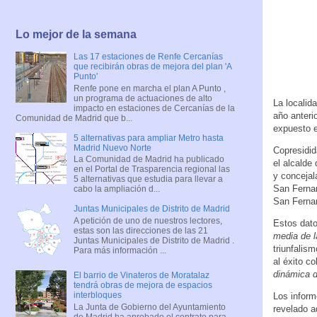
Lo mejor de la semana
Las 17 estaciones de Renfe Cercanías
que recibirán obras de mejora del plan 'A
Punto'
Renfe pone en marcha el plan A Punto ,
un programa de actuaciones de alto
La localid
impacto en estaciones de Cercanías de la
año anteri
Comunidad de Madrid que b...
expuesto e
5 alternativas para ampliar Metro hasta
Madrid Nuevo Norte
Copresidid
La Comunidad de Madrid ha publicado
el alcalde
en el Portal de Trasparencia regional las
y concejal
5 alternativas que estudia para llevar a
San Fernan
cabo la ampliación d...
San Fernan
Juntas Municipales de Distrito de Madrid
A petición de uno de nuestros lectores,
Estos dato
estas son las direcciones de las 21
media de 
Juntas Municipales de Distrito de Madrid .
triunfalis
Para más información ...
al éxito c
dinámica 
El barrio de Vinateros de Moratalaz
tendrá obras de mejora de espacios
interbloques
Los inform
La Junta de Gobierno del Ayuntamiento
revelado a
de Madrid ha aprobado el contrato para