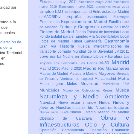
Elecciones mayo 2011
Elecciones mayo 2015
Elecciones
mayo 2019
Elecciones mayo 2021
uridad por
Elecciones mayo 2023
Empleo
EMT
enbicipormadrid
Entrevistas por Madrid
España
esMADRIDtv
espormadrid
Eurovegas
Exposiciones en Madrid
como a la
Excursiones
Familia
Faro
Ferias y Congresos
s
que
de Moncloa
Festival de Otoño
Fiestas de Madrid
Fondo Estatal de Inversión Local
rsonales.
Fondo Estatal para el Empleo y la Sostenibilidad Local
Gastronomía
Fotos de Madrid
Fútbol
Ganadería
eclaración de
Historia
Gran Vía
Huelga
Intercambiadores de
s de la
transporte
Jornada Mundial de la Juventud JMJ2011
ca Territorial
Jóvenes
La Noche en Blanco
Libros y literatura
Los
 en
Madrid
M-30
tes.
Ahijones
Los Berrocales
Los Cerros
Madrid Río Manzanares
Madrid 2016
Madrid 2020
Mayores
Mapas de Madrid
Matadero Madrid
Mercado
Metro
Mercamadrid
de Frutas y Verduras de Legazpi
Movilidad
Metro Ligero
Motos
Movimiento 15M
Municipios
Música
Museo de Colecciones Reales
Naturaleza y Medio Ambiente
Navidad
Niños
Niños y
Nieve esquí y snow
jóvenes
Nuestros lectores
Nuestras rutas en bici
Nuevo Estadio Atlético de Madrid
Nueva sede BBVA
Obras e
Obelisco de Calatrava
Infraestructuras
Ocio y Cultura
Operación Campamento
Operación Chamartín