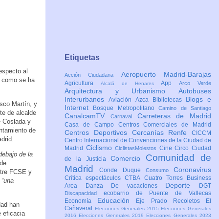
Etiquetas
especto al
Aeropuerto Madrid-Barajas
Acción Ciudadana
 y como se ha
Agricultura
App
Arco Verde
Alcalá de Henares
Arquitectura y Urbanismo
Autobuses
Interurbanos
Blogs e
Aviación
Azca
Bibliotecas
sco Martín, y
Internet
Bosque Metropolitano
Camino de Santiago
te de alcalde
CanalcamTV
Carreteras de Madrid
Carnaval
e Coslada y
Casa de Campo
Centros Comerciales de Madrid
untamiento de
Centros Deportivos
Cercanías Renfe
CICCM
drid.
Centro Internacional de Convenciones de la Ciudad de
Ciclismo
Madrid
Cine
Circo
Ciudad
CiclistasMolestos
debajo de la
Comunidad de
Comercio
de la Justicia
 de
Madrid
Coronavirus
Conde Duque
Consumo
ntre FCSE y
Crítica espectáculos
CTBA Cuatro Torres Business
“una
Deporte
Area
Danza
De vacaciones
DGT
ecobarrio de Puente de Vallecas
Discapacidad
Educación
Economía
Eje Prado Recoletos
El
dad han
Cañaveral
Elecciones Generales 2015
Elecciones Generales
 eficacia
2016
Elecciones Generales 2019
Elecciones Generales 2023