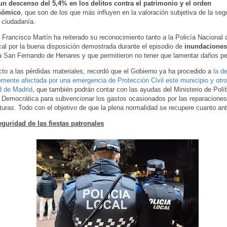
un descenso del 5,4% en los delitos contra el patrimonio y el orden
nómico
, que son de los que más influyen en la valoración subjetiva de la seg
a ciudadanía.
Francisco Martín ha reiterado su reconocimiento tanto a la Policía Nacional 
cal por la buena disposición demostrada durante el episodio de
inundacione
a San Fernando de Henares y que permitieron no tener que lamentar daños pe
to a las pérdidas materiales, recordó que el Gobierno ya ha procedido a
la d
mente afectada por una emergencia de Protección Civil este municipio y otro
 de Madrid
, que también podrán contar con las ayudas del Ministerio de Políti
Democrática para subvencionar los gastos ocasionados por las reparaciones
cturas. Todo con el objetivo de que la plena normalidad se recupere cuanto an
eguridad de las fiestas patronales