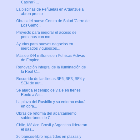
Casino? ...
La piscinas de Peñuelas en Arganzuela
abren pronto
Obras del nuevo Centro de Salud 'Cerro de
Los Gamo...
Proyecto para mejorar el acceso de
personas con mo...
Ayudas para nuevos negocios en
mercados y quioscos...
Más de 344 millones en Políticas Activas
de Empleo...
Renovación integral de la iluminación de
la Real C...
Recorrido de las líneas SE6, SE3, SE4 y
SEN de aut...
Se alarga el tiempo de viaje en trenes
Renfe a Ast...
La plaza del Rastrillo y su entorno estará
en obra...
Obras de reforma del aparcamiento
subterráneo de C...
Chile, México, Brasil y Argentina lideraron
el gas...
26 bancos-libro repartidos en plazas y