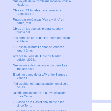
Nuevo jefe de la Comisaría local de Policía
Nacion...
Obras en 21 túneles para permitir la
Autopista Fer...
Rutas gastronómicas ‘Ven a vivirlo’ en
bares, rest...
Obras en las plantas tercera, cuarta y
quinta del ...
Las obras en los espacios interbloques del
Poblado...
El Hospital Infanta Leonor de Vallecas
tendrá 2 nu...
Arranca la Feria del Libro de Madrid
edición 2025,...
Nueva junta de compensación para 'Las
Tablas Oeste...
El primer tramo de la LAV entre Burgos y
Vitoria r...
'Patios abiertos': una extensión en el cole
de las...
Diseño preliminar de la nueva estación
'Tres Canto...
El Paseo de la Castellana, frente a las
cinco Torr...