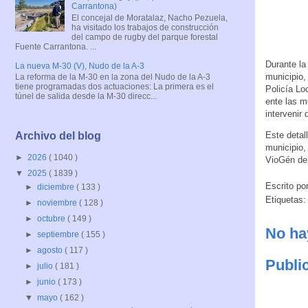
Carrantona)
El concejal de Moratalaz, Nacho Pezuela,
ha visitado los trabajos de construcción
del campo de rugby del parque forestal
Fuente Carrantona. ...
Durante la
La nueva M-30 (V), Nudo de la A-3
municipio,
La reforma de la M-30 en la zona del Nudo de la A-3
tiene programadas dos actuaciones: La primera es el
Policía Lo
túnel de salida desde la M-30 direcc...
ente las m
intervenir
Este detal
Archivo del blog
municipio,
►
2026
( 1040 )
VioGén de 
▼
2025
( 1839 )
Escrito po
►
diciembre
( 133 )
Etiquetas
►
noviembre
( 128 )
►
octubre
( 149 )
No ha
►
septiembre
( 155 )
►
agosto
( 117 )
Publi
►
julio
( 181 )
►
junio
( 173 )
▼
mayo
( 162 )