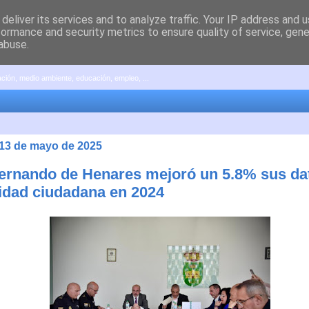
deliver its services and to analyze traffic. Your IP address and 
formance and security metrics to ensure quality of service, gen
abuse.
pación, medio ambiente, educación, empleo, ...
 13 de mayo de 2025
ernando de Henares mejoró un 5.8% sus da
idad ciudadana en 2024