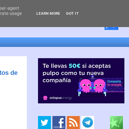
user-agent
erate usage
LEARN MORE
GOT IT
tos de