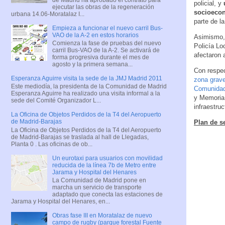
policial, y
ejecutar las obras de la regeneración
socioeco
urbana 14.06-Moratalaz I...
parte de l
Empieza a funcionar el nuevo carril Bus-
VAO de la A-2 en estos horarios
Asimismo, 
Comienza la fase de pruebas del nuevo
Policía Lo
carril Bus-VAO de la A-2. Se activará de
afectaron 
forma progresiva durante el mes de
agosto y la primera semana...
Con respec
Esperanza Aguirre visita la sede de la JMJ Madrid 2011
zona grave
Este mediodía, la presidenta de la Comunidad de Madrid
Comunidad
Esperanza Aguirre ha realizado una visita informal a la
y Memoria 
sede del Comité Organizador L...
infraestru
La Oficina de Objetos Perdidos de la T4 del Aeropuerto
de Madrid-Barajas
Plan de s
La Oficina de Objetos Perdidos de la T4 del Aeropuerto
de Madrid-Barajas se traslada al hall de Llegadas,
Planta 0 . Las oficinas de ob...
Un eurotaxi para usuarios con movilidad
reducida de la línea 7b de Metro entre
Jarama y Hospital del Henares
La Comunidad de Madrid pone en
marcha un servicio de transporte
adaptado que conecta las estaciones de
Jarama y Hospital del Henares, en...
Obras fase III en Moratalaz de nuevo
campo de rugby (parque forestal Fuente