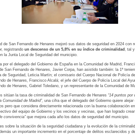
ad de San Fernando de Henares mejoró sus datos de seguridad en 2024 con r
or, registrando
un descenso de un 5,8% en su índice de criminalidad
, tal
n la Junta Local de Seguridad del municipio.
a por el delegado del Gobierno de España en la Comunidad de Madrid, Franci
 de San Fernando de Henares, Javier Corpa, han asistido también: la 1ª tenien
a de Seguridad, Leticia Martín; el comisario del Cuerpo Nacional de Policía d
do de Henares, Francisco Alcalá; el jefe del Cuerpo de Policía Local del Ay
do de Henares, Gabriel Toledano, y un representante de la Comunidad de Ma
s sitúan la tasa de criminalidad de San Fernando de Henares
“14 puntos por 
la Comunidad de Madrid”,
una cifra que el delegado del Gobierno quiere alejar
mos pero que considera directamente relacionada con la buena colaboración e
olectivo del equipo de Gobierno y los vecinos y vecinas, que han logrado crear
de convivencia”
que mejora cada año los datos de seguridad del municipio.
es sobre la situación de la seguridad ciudadana y la evolución de la criminali
demás un importante incremento en el porcentaje de delitos esclarecidos y de