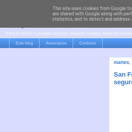
This site uses cookies from Google to 
are shared with Google along with per
es por madrid
statistics, and to detect and address 
El blog de Madrid y su actualidad, proyectos, transporte, movilidad, arquitectura, partici
Este blog
Anunciarse
Contacto
martes,
San F
segur