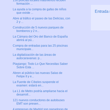
150 policías locales madrileños reciben
formación ...
La ayuda a la compra de gafas de niños
Entrada 
que existe ...
Abre al tráfico el paseo de las Delicias, con
2 y ...
Construcción de 5 nuevos parques de
bomberos y 2 n...
La Cámara del Oro del Banco de España
abrirá al pú...
Compra de entradas para las 25 piscinas
municipale...
La digitalización de las áreas de
autocaravanas: p...
Playjango: Todo Lo Que Necesitas Saber
Sobre Esta ...
Abren al público las nuevas Salas de
Felipe II y e...
La Fuente de Cibeles suspende el
examen: estará en...
La L1 de Metro podría ampliarse hacia el
desarroll...
121 nuevos conductores de autobuses
EMT son presen...
4 empresas de Madrid son ganadoras de