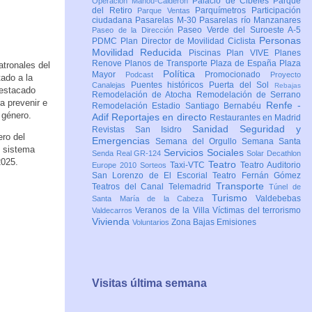
Palacio de Cibeles
Parque
Operación Mahou-Calderón
del Retiro
Parquímetros
Participación
Parque Ventas
ciudadana
Pasarelas M-30
Pasarelas río Manzanares
Paseo Verde del Suroeste A-5
Paseo de la Dirección
Personas
PDMC Plan Director de Movilidad Ciclista
Movilidad Reducida
Piscinas
Plan VIVE
Planes
Renove
Planos de Transporte
Plaza de España
Plaza
atronales del
Política
Mayor
Promocionado
Podcast
Proyecto
tado a la
Puentes históricos
Puerta del Sol
Canalejas
Rebajas
destacado
Remodelación de Atocha
Remodelación de Serrano
a prevenir e
Renfe -
Remodelación Estadio Santiago Bernabéu
 género.
Adif
Reportajes en directo
Restaurantes en Madrid
Sanidad
Seguridad y
Revistas
San Isidro
ero del
Emergencias
Semana del Orgullo
Semana Santa
l sistema
Servicios Sociales
Senda Real GR-124
Solar Decathlon
2025.
Teatro
Taxi-VTC
Teatro Auditorio
Europe 2010
Sorteos
San Lorenzo de El Escorial
Teatro Fernán Gómez
Transporte
Teatros del Canal
Telemadrid
Túnel de
Turismo
Valdebebas
Santa María de la Cabeza
Veranos de la Villa
Víctimas del terrorismo
Valdecarros
Vivienda
Zona Bajas Emisiones
Voluntarios
Visitas última semana