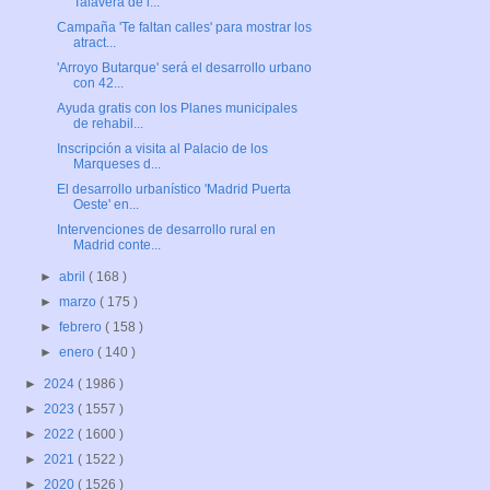
Talavera de l...
Campaña 'Te faltan calles' para mostrar los
atract...
'Arroyo Butarque' será el desarrollo urbano
con 42...
Ayuda gratis con los Planes municipales
de rehabil...
Inscripción a visita al Palacio de los
Marqueses d...
El desarrollo urbanístico 'Madrid Puerta
Oeste' en...
Intervenciones de desarrollo rural en
Madrid conte...
►
abril
( 168 )
►
marzo
( 175 )
►
febrero
( 158 )
►
enero
( 140 )
►
2024
( 1986 )
►
2023
( 1557 )
►
2022
( 1600 )
►
2021
( 1522 )
►
2020
( 1526 )