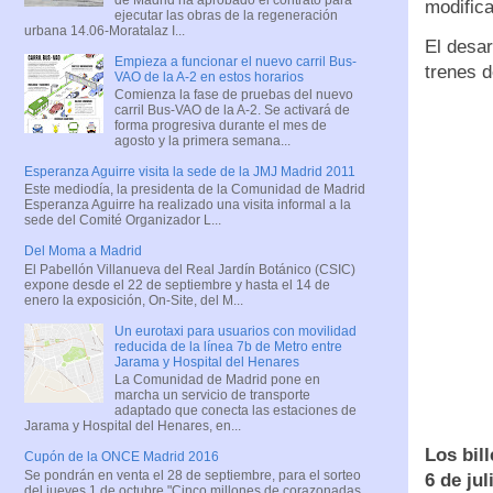
modifica
ejecutar las obras de la regeneración
urbana 14.06-Moratalaz I...
El desar
Empieza a funcionar el nuevo carril Bus-
trenes d
VAO de la A-2 en estos horarios
Comienza la fase de pruebas del nuevo
carril Bus-VAO de la A-2. Se activará de
forma progresiva durante el mes de
agosto y la primera semana...
Esperanza Aguirre visita la sede de la JMJ Madrid 2011
Este mediodía, la presidenta de la Comunidad de Madrid
Esperanza Aguirre ha realizado una visita informal a la
sede del Comité Organizador L...
Del Moma a Madrid
El Pabellón Villanueva del Real Jardín Botánico (CSIC)
expone desde el 22 de septiembre y hasta el 14 de
enero la exposición, On-Site, del M...
Un eurotaxi para usuarios con movilidad
reducida de la línea 7b de Metro entre
Jarama y Hospital del Henares
La Comunidad de Madrid pone en
marcha un servicio de transporte
adaptado que conecta las estaciones de
Jarama y Hospital del Henares, en...
Los bill
Cupón de la ONCE Madrid 2016
Se pondrán en venta el 28 de septiembre, para el sorteo
6 de jul
del jueves 1 de octubre "Cinco millones de corazonadas