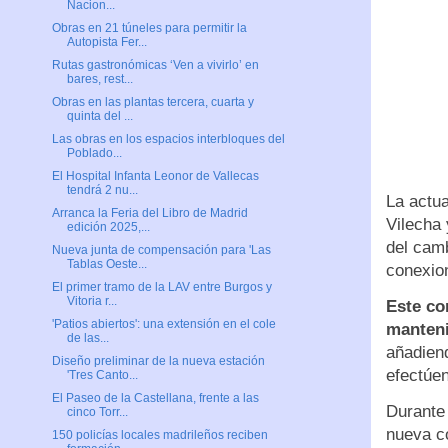
Nacion...
Obras en 21 túneles para permitir la
Autopista Fer...
Rutas gastronómicas ‘Ven a vivirlo’ en
bares, rest...
Obras en las plantas tercera, cuarta y
quinta del ...
Las obras en los espacios interbloques del
Poblado...
El Hospital Infanta Leonor de Vallecas
tendrá 2 nu...
La actua
Arranca la Feria del Libro de Madrid
Vilecha 
edición 2025,...
del cam
Nueva junta de compensación para 'Las
Tablas Oeste...
conexio
El primer tramo de la LAV entre Burgos y
Vitoria r...
Este co
'Patios abiertos': una extensión en el cole
manteni
de las...
añadien
Diseño preliminar de la nueva estación
efectúen
'Tres Canto...
El Paseo de la Castellana, frente a las
Durante 
cinco Torr...
nueva co
150 policías locales madrileños reciben