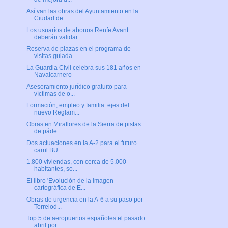
Así van las obras del Ayuntamiento en la
Ciudad de...
Los usuarios de abonos Renfe Avant
deberán validar...
Reserva de plazas en el programa de
visitas guiada...
La Guardia Civil celebra sus 181 años en
Navalcarnero
Asesoramiento jurídico gratuito para
víctimas de o...
Formación, empleo y familia: ejes del
nuevo Reglam...
Obras en Miraflores de la Sierra de pistas
de páde...
Dos actuaciones en la A-2 para el futuro
carril BU...
1.800 viviendas, con cerca de 5.000
habitantes, so...
El libro 'Evolución de la imagen
cartográfica de E...
Obras de urgencia en la A-6 a su paso por
Torrelod...
Top 5 de aeropuertos españoles el pasado
abril por...