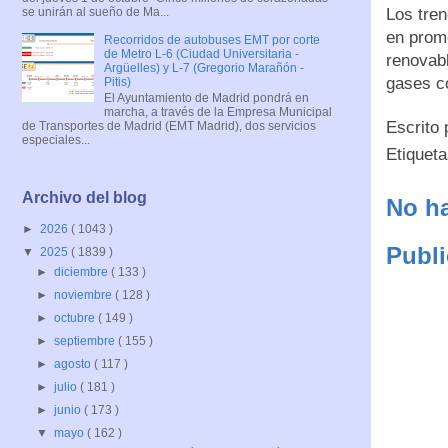
se unirán al sueño de Ma...
Los tren
en promo
Recorridos de autobuses EMT por corte
de Metro L-6 (Ciudad Universitaria -
renovabl
Argüelles) y L-7 (Gregorio Marañón -
gases c
Pitis)
El Ayuntamiento de Madrid pondrá en
marcha, a través de la Empresa Municipal
Escrito
de Transportes de Madrid (EMT Madrid), dos servicios
especiales...
Etiquet
Archivo del blog
No ha
►
2026
( 1043 )
Publi
▼
2025
( 1839 )
►
diciembre
( 133 )
►
noviembre
( 128 )
►
octubre
( 149 )
►
septiembre
( 155 )
►
agosto
( 117 )
►
julio
( 181 )
►
junio
( 173 )
▼
mayo
( 162 )