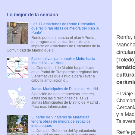
Lo mejor de la semana
Las 17 estaciones de Renfe Cercanías
que recibirán obras de mejora del plan 'A
Punto'
Renfe, 
Renfe pone en marcha el plan A Punto ,
un programa de actuaciones de alto
Mancha,
impacto en estaciones de Cercanías de la
Comunidad de Madrid que b...
circula
5 alternativas para ampliar Metro hasta
(Toledo
Madrid Nuevo Norte
temátic
La Comunidad de Madrid ha publicado
en el Portal de Trasparencia regional las
cultura
5 alternativas que estudia para llevar a
cabo la ampliación d...
cerámi
Juntas Municipales de Distrito de Madrid
El viaje
A petición de uno de nuestros lectores,
estas son las direcciones de las 21
Chamart
Juntas Municipales de Distrito de Madrid .
Para más información ...
Cercanía
y a Madr
El barrio de Vinateros de Moratalaz
Talavera
tendrá obras de mejora de espacios
interbloques
La Junta de Gobierno del Ayuntamiento
Renfe po
de Madrid ha aprobado el contrato para