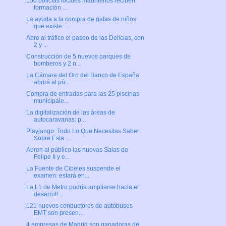
150 policías locales madrileños reciben
formación ...
La ayuda a la compra de gafas de niños
que existe ...
Abre al tráfico el paseo de las Delicias, con
2 y ...
Construcción de 5 nuevos parques de
bomberos y 2 n...
La Cámara del Oro del Banco de España
abrirá al pú...
Compra de entradas para las 25 piscinas
municipale...
La digitalización de las áreas de
autocaravanas: p...
Playjango: Todo Lo Que Necesitas Saber
Sobre Esta ...
Abren al público las nuevas Salas de
Felipe II y e...
La Fuente de Cibeles suspende el
examen: estará en...
La L1 de Metro podría ampliarse hacia el
desarroll...
121 nuevos conductores de autobuses
EMT son presen...
4 empresas de Madrid son ganadoras de