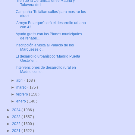
'Tren de la Cerámica' entre Madrid y
Talavera de l...
Campaña 'Te faltan calles' para mostrar los
atract...
'Arroyo Butarque' será el desarrollo urbano
con 42...
Ayuda gratis con los Planes municipales
de rehabil...
Inscripción a visita al Palacio de los
Marqueses d...
El desarrollo urbanístico 'Madrid Puerta
Oeste' en...
Intervenciones de desarrollo rural en
Madrid conte...
►
abril
( 168 )
►
marzo
( 175 )
►
febrero
( 158 )
►
enero
( 140 )
►
2024
( 1986 )
►
2023
( 1557 )
►
2022
( 1600 )
►
2021
( 1522 )