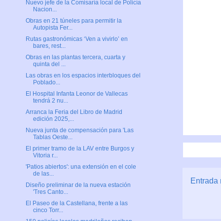
Nuevo jefe de la Comisaría local de Policía
Nacion...
Obras en 21 túneles para permitir la
Autopista Fer...
Rutas gastronómicas ‘Ven a vivirlo’ en
bares, rest...
Obras en las plantas tercera, cuarta y
quinta del ...
Las obras en los espacios interbloques del
Poblado...
El Hospital Infanta Leonor de Vallecas
tendrá 2 nu...
Arranca la Feria del Libro de Madrid
edición 2025,...
Nueva junta de compensación para 'Las
Tablas Oeste...
El primer tramo de la LAV entre Burgos y
Vitoria r...
'Patios abiertos': una extensión en el cole
de las...
Entrada 
Diseño preliminar de la nueva estación
'Tres Canto...
El Paseo de la Castellana, frente a las
cinco Torr...