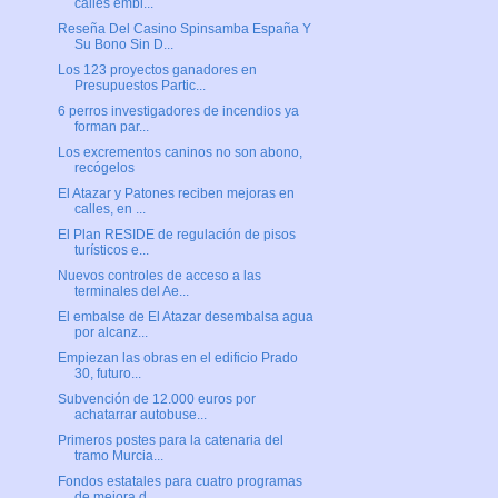
calles embl...
Reseña Del Casino Spinsamba España Y
Su Bono Sin D...
Los 123 proyectos ganadores en
Presupuestos Partic...
6 perros investigadores de incendios ya
forman par...
Los excrementos caninos no son abono,
recógelos
El Atazar y Patones reciben mejoras en
calles, en ...
El Plan RESIDE de regulación de pisos
turísticos e...
Nuevos controles de acceso a las
terminales del Ae...
El embalse de El Atazar desembalsa agua
por alcanz...
Empiezan las obras en el edificio Prado
30, futuro...
Subvención de 12.000 euros por
achatarrar autobuse...
Primeros postes para la catenaria del
tramo Murcia...
Fondos estatales para cuatro programas
de mejora d...