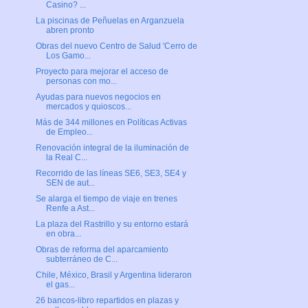
Casino? ...
La piscinas de Peñuelas en Arganzuela
abren pronto
Obras del nuevo Centro de Salud 'Cerro de
Los Gamo...
Proyecto para mejorar el acceso de
personas con mo...
Ayudas para nuevos negocios en
mercados y quioscos...
Más de 344 millones en Políticas Activas
de Empleo...
Renovación integral de la iluminación de
la Real C...
Recorrido de las líneas SE6, SE3, SE4 y
SEN de aut...
Se alarga el tiempo de viaje en trenes
Renfe a Ast...
La plaza del Rastrillo y su entorno estará
en obra...
Obras de reforma del aparcamiento
subterráneo de C...
Chile, México, Brasil y Argentina lideraron
el gas...
26 bancos-libro repartidos en plazas y