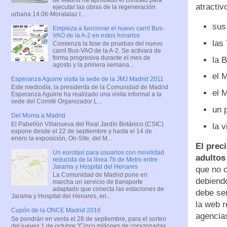
atractiv
ejecutar las obras de la regeneración
urbana 14.06-Moratalaz I...
sus
Empieza a funcionar el nuevo carril Bus-
VAO de la A-2 en estos horarios
las
Comienza la fase de pruebas del nuevo
carril Bus-VAO de la A-2. Se activará de
forma progresiva durante el mes de
la 
agosto y la primera semana...
el 
Esperanza Aguirre visita la sede de la JMJ Madrid 2011
Este mediodía, la presidenta de la Comunidad de Madrid
el 
Esperanza Aguirre ha realizado una visita informal a la
sede del Comité Organizador L...
un p
Del Moma a Madrid
El Pabellón Villanueva del Real Jardín Botánico (CSIC)
la v
expone desde el 22 de septiembre y hasta el 14 de
enero la exposición, On-Site, del M...
El prec
Un eurotaxi para usuarios con movilidad
adultos
reducida de la línea 7b de Metro entre
Jarama y Hospital del Henares
que no o
La Comunidad de Madrid pone en
debiendo
marcha un servicio de transporte
adaptado que conecta las estaciones de
debe ser
Jarama y Hospital del Henares, en...
la web r
Cupón de la ONCE Madrid 2016
agencias
Se pondrán en venta el 28 de septiembre, para el sorteo
del jueves 1 de octubre "Cinco millones de corazonadas