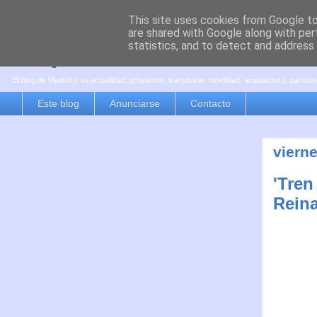
This site uses cookies from Google to 
are shared with Google along with per
es por madrid
statistics, and to detect and address
El blog de Madrid y su actualidad, proyectos, transporte, movilidad, arquitectura, partici
Este blog
Anunciarse
Contacto
viern
'Tren
Rein