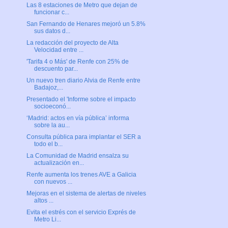
Las 8 estaciones de Metro que dejan de
funcionar c...
San Fernando de Henares mejoró un 5.8%
sus datos d...
La redacción del proyecto de Alta
Velocidad entre ...
'Tarifa 4 o Más' de Renfe con 25% de
descuento par...
Un nuevo tren diario Alvia de Renfe entre
Badajoz,...
Presentado el 'Informe sobre el impacto
socioeconó...
‘Madrid: actos en vía pública’ informa
sobre la au...
Consulta pública para implantar el SER a
todo el b...
La Comunidad de Madrid ensalza su
actualización en...
Renfe aumenta los trenes AVE a Galicia
con nuevos ...
Mejoras en el sistema de alertas de niveles
altos ...
Evita el estrés con el servicio Exprés de
Metro Li...